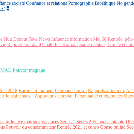
iance société
Confiance et relations
Pornographie
Bioéthique
No gend
ex)
+
ce
Nuit Debout
Fake News
Influence information
Mai 68
Rentrée, pêle
 vie
Rapport au travail
ChatGPT et amour
Santé mentale, famille et con
OMAD
Pouvoir magique
trée 2018
Baromètre humeur
Confiance en soi
Rapports amoureux
A ch
oir
Je n'ai jamais...
Aspirations et travail
Personnalité et régionales
Ques
es
Influence marques
Vacances
Séries 1
Séries 2
Finances, bitcoin
Ubér
ons
Pouvoir du consommateur
Rentrée 2021 et conso
Conso online
Sec