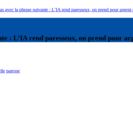
as avec la phrase suivante : L’IA rend paresseux, on prend pour argent 
nte : L’IA rend paresseux, on prend pour ar
elle
paresse