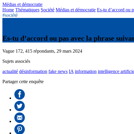
Médias et démocratie
Home
Thématiques
Société
Médias et démocratie
Es-tu d’accord ou p
#société
Es-tu d’accord ou pas avec la phrase suiva
Vague 172, 415 répondants, 29 mars 2024
Sujets associés
actualité
désinformation
fake news
IA
information
intelligence artifici
Partager cette enquête