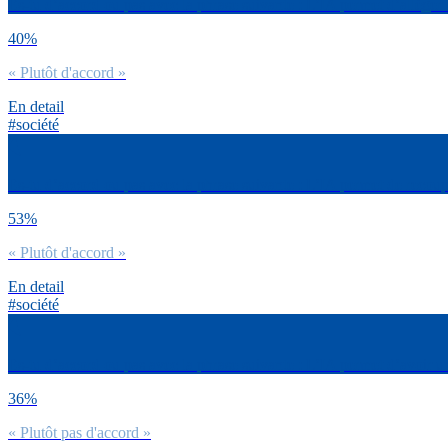
Es-tu d’accord ou pas avec la phrase suivante : L’IA permet d’alléger le
40%
« Plutôt d'accord »
En detail
#société
Es-tu d’accord ou pas avec la phrase suivante : L’IA permet de recoupe
53%
« Plutôt d'accord »
En detail
#société
Es-tu d’accord ou pas avec la phrase suivante : L’IA permet d’avoir 
36%
« Plutôt pas d'accord »