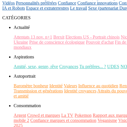
Vidéos
Personnalités préférées
Confiance
Confiance innovations
Conf
IA et Robots
Espace et extraterrestres
Le travail
Sexe (partenariat Dur
CATÉGORIES
Actualité
Attentats 13 nov. n+1
Brexit
Elections US - Portrait chinois
Ni
Ukraine
Prise de conscience écologique
Pouvoir d'achat
Fin de
mondiaux
Aspirations
Amitié, sexe, genre, rêve
Croyances
Tu préfères... ?
UDES
N
Autoportrait
Baromètre bonheur
Identité
Valeurs
Influence au quotidien
Ren
Transmission et générations
Identité croyances
Attraits du pouv
et amitié
Consommation
Argent
Crowd et marques
La TV
Pokemon
Rapport aux marqu
mobile 2
Confiance marques et consommation
Veganisme
Visi
2025