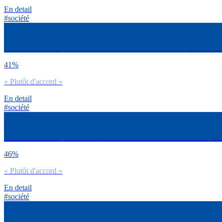
En detail
#société
Es-tu d’accord ou pas avec la phrase suivante : L’IA n’est pas neutre d
41%
« Plutôt d'accord »
En detail
#société
Es-tu d’accord ou pas avec la phrase suivante : L’IA est une fabrique 
46%
« Plutôt d'accord »
En detail
#société