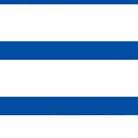
 travail des journalistes qui peuvent alors se concentrer sur le terrain.
r des informations de différentes sources et d’en faire une synthèse.
une vue d’ensemble sur des sujets complexes comme la politique.