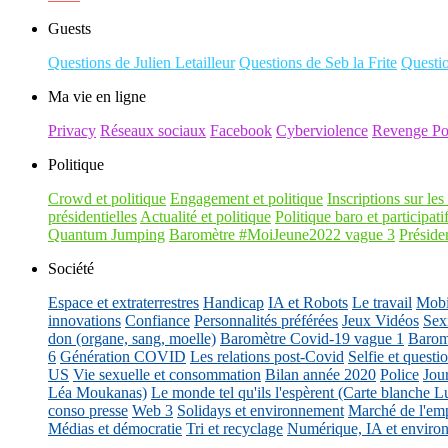
Guests
Questions de Julien Letailleur
Questions de Seb la Frite
Questi
Ma vie en ligne
Privacy
Réseaux sociaux
Facebook
Cyberviolence
Revenge Po
Politique
Crowd et politique
Engagement et politique
Inscriptions sur les 
présidentielles
Actualité et politique
Politique baro et participati
Quantum Jumping
Baromètre #MoiJeune2022 vague 3
Présiden
Société
Espace et extraterrestres
Handicap
IA et Robots
Le travail
Mobil
innovations
Confiance
Personnalités préférées
Jeux Vidéos
Sex
don (organe, sang, moelle)
Baromètre Covid-19 vague 1
Barom
6
Génération COVID
Les relations post-Covid
Selfie et questi
US
Vie sexuelle et consommation
Bilan année 2020
Police
Jou
Léa Moukanas)
Le monde tel qu'ils l'espèrent (Carte blanche L
conso presse
Web 3
Solidays et environnement
Marché de l'emp
Médias et démocratie
Tri et recyclage
Numérique, IA et enviro