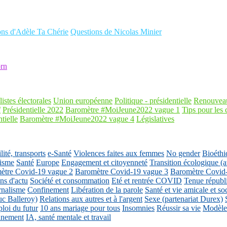
ons d'Adèle Ta Chérie
Questions de Nicolas Minier
rn
listes électorales
Union européenne
Politique - présidentielle
Renouveau
f
Présidentielle 2022
Baromètre #MoiJeune2022 vague 1
Tips pour les 
tielle
Baromètre #MoiJeune2022 vague 4
Législatives
ité, transports
e-Santé
Violences faites aux femmes
No gender
Bioéthi
isme
Santé
Europe
Engagement et citoyenneté
Transition écologique
ètre Covid-19 vague 2
Baromètre Covid-19 vague 3
Baromètre Covid
ons d'actu
Société et consommation
Eté et rentrée COVID
Tenue républ
rnalisme
Confinement
Libération de la parole
Santé et vie amicale et so
uc Balleroy)
Relations aux autres et à l'argent
Sexe (partenariat Durex)
loi du futur
10 ans mariage pour tous
Insomnies
Réussir sa vie
Modèles
nnement
IA, santé mentale et travail