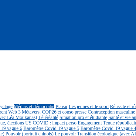
cyclage
Médias et démocratie
Plaisir
Les jeunes et le sport
Réussite et r
ment
Web 3
Métavers, COP26 et conso presse
Contraception masculine
vec Léa Moukanas)
Téléréalité
Situation pro et étudiante
Santé et vie am
ue, élections US
COVID : impact perso
Engagement
Tenue républicai
-19 vague 6
Baromètre Covid-19 vague 5
Baromètre Covid-19 vague 
le)
Pouvoir (portrait chinois)
Le pouvoir
Transition écologique (avec