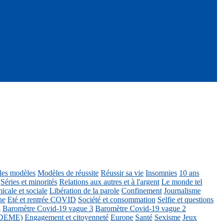
ôles modèles
Modèles de réussite
Réussir sa vie
Insomnies
10 ans
Séries et minorités
Relations aux autres et à l'argent
Le monde tel
icale et sociale
Libération de la parole
Confinement
Journalisme
ne
Eté et rentrée COVID
Société et consommation
Selfie et questions
4
Baromètre Covid-19 vague 3
Baromètre Covid-19 vague 2
 ADEME)
Engagement et citoyenneté
Europe
Santé
Sexisme
Jeux