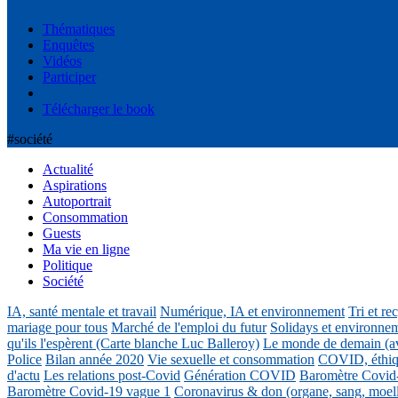
Thématiques
Enquêtes
Vidéos
Participer
Télécharger le book
#société
Actualité
Aspirations
Autoportrait
Consommation
Guests
Ma vie en ligne
Politique
Société
IA, santé mentale et travail
Numérique, IA et environnement
Tri et re
mariage pour tous
Marché de l'emploi du futur
Solidays et environne
qu'ils l'espèrent (Carte blanche Luc Balleroy)
Le monde de demain (a
Police
Bilan année 2020
Vie sexuelle et consommation
COVID, éthiq
d'actu
Les relations post-Covid
Génération COVID
Baromètre Covid
Baromètre Covid-19 vague 1
Coronavirus & don (organe, sang, moel