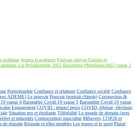
 politique
Jeunes et politique
Pouvoir citoyen
Europe et
candidats à la Présidentielle 2022
Baromètre #MoiJeune2022 vague 2
que
Pornographie
Confiance et relations
Confiance société
Confiance
 (avec ADEME)
Le pouvoir
Pouvoir (portrait chinois)
Coronavirus &
-19 vague 4
Baromètre Covid-19 vague 5
Baromètre Covid-19 vague
icaine
Engagement
COVID : impact perso
COVID, éthique, élections
ciale
Situation pro et étudiante
Téléréalité
Le monde de demain (avec
Séries et minorités
Contraception masculine
Métavers, COP26 et
 de réussite
Réussite et rôles modèles
Les jeunes et le sport
Plaisir