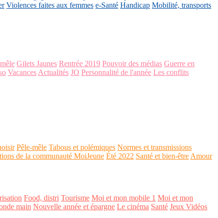
er
Violences faites aux femmes
e-Santé
Handicap
Mobilité, transports
-mêle
Gilets Jaunes
Rentrée 2019
Pouvoir des médias
Guerre en
so
Vacances
Actualités
JO
Personnalité de l'année
Les conflits
oisir
Pêle-mêle
Tabous et polémiques
Normes et transmissions
tions de la communauté MoiJeune
Été 2022
Santé et bien-être
Amour
isation
Food, distri
Tourisme
Moi et mon mobile 1
Moi et mon
onde main
Nouvelle année et épargne
Le cinéma
Santé
Jeux Vidéos