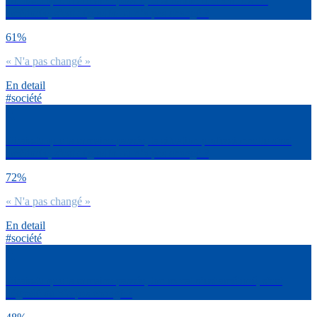
Dirais-tu que la semaine passée, ta situation financière s’est
améliorée, s’est dégradée ou n’a pas changé ?
61%
« N'a pas changé »
En detail
#société
Dirais-tu que la semaine passée, ta situation professionnelle s’est
améliorée, s’est dégradée ou n’a pas changé ?
72%
« N'a pas changé »
En detail
#société
Dirais-tu que la semaine passée, ton moral s’est amélioré, s’est
dégradé ou n’a pas changé ?