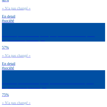
48%
« N'a pas changé »
En detail
#société
Dirais-tu que la semaine passée, ton poids s’est amélioré, s’est
dégradé ou n’a pas changé ?
57%
« N'a pas changé »
En detail
#société
Dirais-tu que la semaine passée, ta santé s’est améliorée, s’est
dégradée ou n’a pas changé ?
75%
« N'a pas changé »