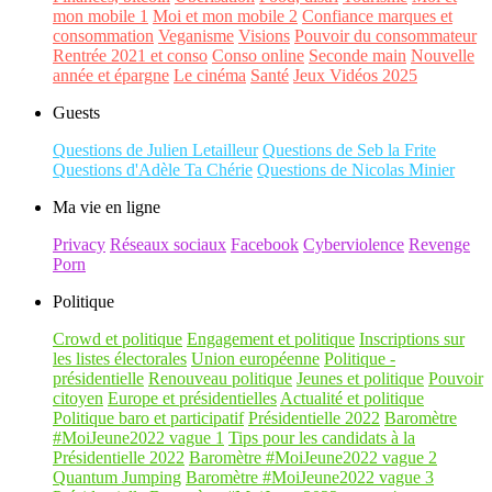
mon mobile 1
Moi et mon mobile 2
Confiance marques et
consommation
Veganisme
Visions
Pouvoir du consommateur
Rentrée 2021 et conso
Conso online
Seconde main
Nouvelle
année et épargne
Le cinéma
Santé
Jeux Vidéos 2025
Guests
Questions de Julien Letailleur
Questions de Seb la Frite
Questions d'Adèle Ta Chérie
Questions de Nicolas Minier
Ma vie en ligne
Privacy
Réseaux sociaux
Facebook
Cyberviolence
Revenge
Porn
Politique
Crowd et politique
Engagement et politique
Inscriptions sur
les listes électorales
Union européenne
Politique -
présidentielle
Renouveau politique
Jeunes et politique
Pouvoir
citoyen
Europe et présidentielles
Actualité et politique
Politique baro et participatif
Présidentielle 2022
Baromètre
#MoiJeune2022 vague 1
Tips pour les candidats à la
Présidentielle 2022
Baromètre #MoiJeune2022 vague 2
Quantum Jumping
Baromètre #MoiJeune2022 vague 3