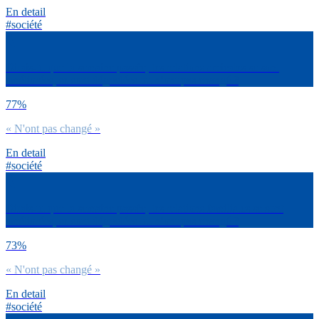
En detail
#société
Dirais-tu que la semaine passée, tes relations amicales se sont
améliorées, se sont dégradées ou n’ont pas changé ?
77%
« N'ont pas changé »
En detail
#société
Dirais-tu que la semaine passée, tes relations familiales se sont
améliorées, se sont dégradées ou n’ont pas changé ?
73%
« N'ont pas changé »
En detail
#société