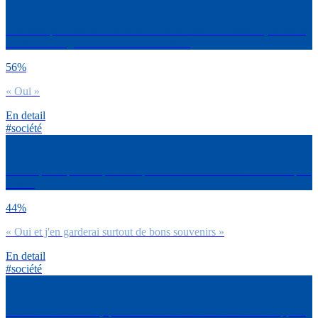
Une fois que nous serons sortis de cette crise du Covid-19, auras-tu
envie de changer des choses dans ta vie ?
56%
« Oui »
En detail
#société
Est-ce que tu penses que cette période de confinement va te marquer
à vie ?
44%
« Oui et j'en garderai surtout de bons souvenirs »
En detail
#société
Dans la liste suivante, quelles sont toutes les initiatives développées