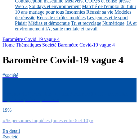
Contraception masculine
Métavers, COP26 et conso presse
Web 3
Solidays et environnement
Marché de l'emploi du futur
10 ans mariage pour tous
Insomnies
Réussir sa vie
Modèles
de réussite
Réussite et rôles modèles
Les jeunes et le sport
Plaisir
Médias et démocratie
Tri et recyclage
Numérique, IA et
environnement
IA, santé mentale et travail
Baromètre Covid-19 vague 4
Home
Thématiques
Société
Baromètre Covid-19 vague 4
Baromètre Covid-19 vague 4
#société
A propos du Coronavirus, sur une échelle de 0 à 10, quel est ton
degré d’inquiétude pour toi ?
19%
« % personnes inquiètes (notes entre 6 et 10) »
En detail
#société