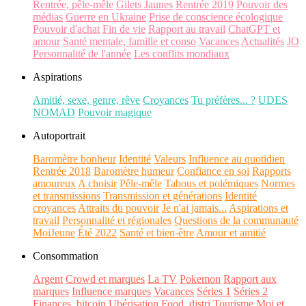
Rentrée, pêle-mêle
Gilets Jaunes
Rentrée 2019
Pouvoir des
médias
Guerre en Ukraine
Prise de conscience écologique
Pouvoir d'achat
Fin de vie
Rapport au travail
ChatGPT et
amour
Santé mentale, famille et conso
Vacances
Actualités
JO
Personnalité de l'année
Les conflits mondiaux
Aspirations
Amitié, sexe, genre, rêve
Croyances
Tu préfères... ?
UDES
NOMAD
Pouvoir magique
Autoportrait
Baromètre bonheur
Identité
Valeurs
Influence au quotidien
Rentrée 2018
Baromètre humeur
Confiance en soi
Rapports
amoureux
A choisir
Pêle-mêle
Tabous et polémiques
Normes
et transmissions
Transmission et générations
Identité
croyances
Attraits du pouvoir
Je n'ai jamais...
Aspirations et
travail
Personnalité et régionales
Questions de la communauté
MoiJeune
Été 2022
Santé et bien-être
Amour et amitié
Consommation
Argent
Crowd et marques
La TV
Pokemon
Rapport aux
marques
Influence marques
Vacances
Séries 1
Séries 2
Finances, bitcoin
Ubérisation
Food, distri
Tourisme
Moi et