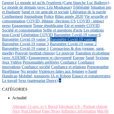
l'argent
Le monde tel qu'ils l'espèrent (Carte blanche Luc Balleroy)
Le monde de demain (avec Léa Moukanas)
Téléréalité
Situation pro
et étudiante
Santé et vie amicale et sociale
Libération de la parole
Confinement
Journalisme
Police
Bilan année 2020
Vie sexuelle et
consommation
COVID, éthique, élections US
COVID : impact
perso
Engagement
Tenue républicaine
Eté et rentrée COVID
Société et consommation
Selfie et questions d'actu
Les relations
post-Covid
Génération COVID
Baromètre Covid-19 vague 6
Baromètre Covid-19 vague 5
Baromètre Covid-19 vague 4
Baromètre Covid-19 vague 3
Baromètre Covid-19 vague 2
Baromètre Covid-19 vague 1
Coronavirus & don (organe, sang,
moelle)
Pouvoir (portrait chinois)
Le pouvoir
Transition écologique
(avec ADEME)
Engagement et citoyenneté
Europe
Santé
Sexisme
Jeux Vidéos
Personnalités préférées
Confiance
Confiance
innovations
Confiance société
Confiance et relations
Pornographie
Bioéthique
No gender
Violences faites aux femmes
e-Santé
Handicap
Mobilité, transports
IA et Robots
Espace et extraterrestres
Le travail
Sexe (partenariat Durex)
+
CATÉGORIES
Actualité
Attentats 13 nov. n+1
Brexit
Elections US - Portrait chinois
Nice
Nuit Debout
Fake News
Influence information
Mai 68