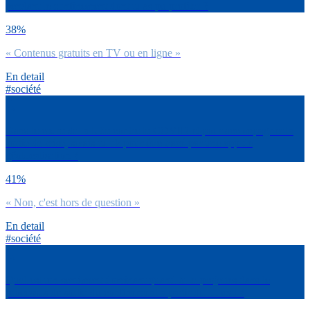
pendant le confinement dont tu as pu profiter ?
38%
« Contenus gratuits en TV ou en ligne »
En detail
#société
Dans le cadre de la lutte contre le COVID et pour accompagner la
sortie de crise, serais-tu ok pour être tracé par une app de
géolocalisation ?
41%
« Non, c'est hors de question »
En detail
#société
Quel est ton sentiment dominant quand tu te projettes dans le
processus de sortie du confinement à partir du 11 mai ?