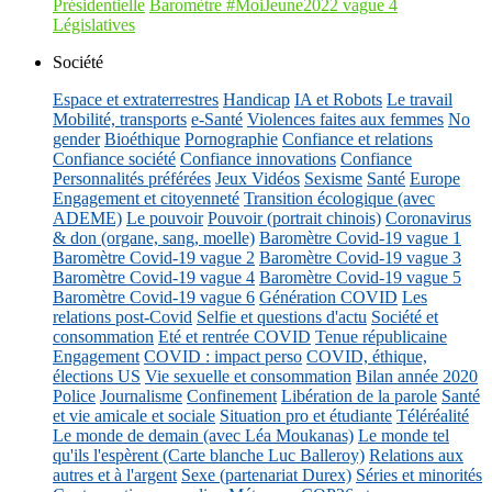
Présidentielle
Baromètre #MoiJeune2022 vague 4
Législatives
Société
Espace et extraterrestres
Handicap
IA et Robots
Le travail
Mobilité, transports
e-Santé
Violences faites aux femmes
No
gender
Bioéthique
Pornographie
Confiance et relations
Confiance société
Confiance innovations
Confiance
Personnalités préférées
Jeux Vidéos
Sexisme
Santé
Europe
Engagement et citoyenneté
Transition écologique (avec
ADEME)
Le pouvoir
Pouvoir (portrait chinois)
Coronavirus
& don (organe, sang, moelle)
Baromètre Covid-19 vague 1
Baromètre Covid-19 vague 2
Baromètre Covid-19 vague 3
Baromètre Covid-19 vague 4
Baromètre Covid-19 vague 5
Baromètre Covid-19 vague 6
Génération COVID
Les
relations post-Covid
Selfie et questions d'actu
Société et
consommation
Eté et rentrée COVID
Tenue républicaine
Engagement
COVID : impact perso
COVID, éthique,
élections US
Vie sexuelle et consommation
Bilan année 2020
Police
Journalisme
Confinement
Libération de la parole
Santé
et vie amicale et sociale
Situation pro et étudiante
Téléréalité
Le monde de demain (avec Léa Moukanas)
Le monde tel
qu'ils l'espèrent (Carte blanche Luc Balleroy)
Relations aux
autres et à l'argent
Sexe (partenariat Durex)
Séries et minorités