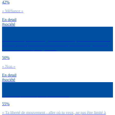
42%
« Méfiance »
En detail
#société
Pendant cette période étrange de confinement, as-tu eu le sentiment
d’avoir plus de pouvoir/contrôle sur la façon dont tu organises tes
journées et ton temps en général ?
50%
« Non »
En detail
#société
Qu’est-ce qui te manque le plus entre… ?
55%
« Ta liberté de mouvement - aller où tu veux, ne pas être limité à