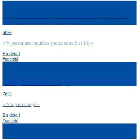
A propos du Coronavirus, sur une échelle de 0 à 10, quel est ton
degré d’inquiétude pour tes proches ?
66%
« % personnes inquiètes (notes entre 6 et 10) »
En detail
#société
Dirais-tu que la semaine passée, ta vie amoureuse s’est améliorée,
s’est dégradée ou n’a pas changé ?
76%
« N'a pas changé »
En detail
#société