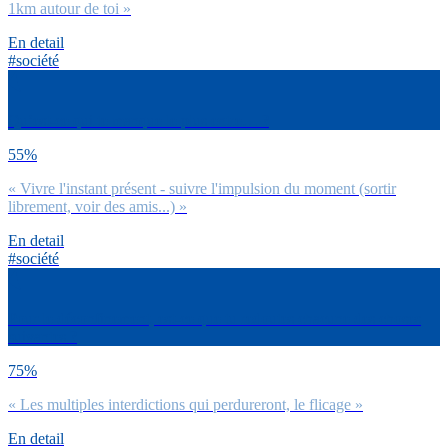
1km autour de toi »
En detail
#société
Qu’est-ce qui te manque le plus entre… ?
55%
« Vivre l'instant présent - suivre l'impulsion du moment (sortir
librement, voir des amis...) »
En detail
#société
Pour le déconfinement, est-ce que tu redoutes chacune des choses
suivantes ?
75%
« Les multiples interdictions qui perdureront, le flicage »
En detail