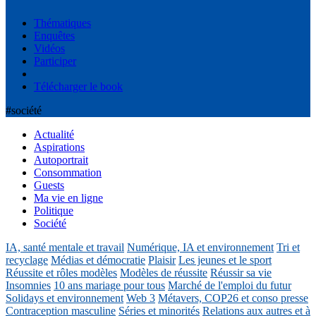
Thématiques
Enquêtes
Vidéos
Participer
Télécharger le book
#société
Actualité
Aspirations
Autoportrait
Consommation
Guests
Ma vie en ligne
Politique
Société
IA, santé mentale et travail
Numérique, IA et environnement
Tri et
recyclage
Médias et démocratie
Plaisir
Les jeunes et le sport
Réussite et rôles modèles
Modèles de réussite
Réussir sa vie
Insomnies
10 ans mariage pour tous
Marché de l'emploi du futur
Solidays et environnement
Web 3
Métavers, COP26 et conso presse
Contraception masculine
Séries et minorités
Relations aux autres et à