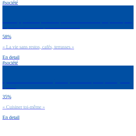
#société
Pour toi, qu’est-ce qui sera le plus frustrant comme perspective pour
la période immédiate post-confinement ?
58%
« La vie sans restos, cafés, terrasses »
En detail
#société
Quelles sont tes nouvelles (bonnes) habitudes que tu penses garder
après ?
35%
« Cuisiner toi-même »
En detail