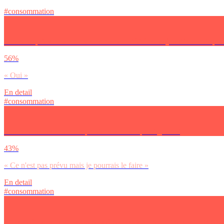
#consommation
Dirais-tu qu’avoir un conseiller humain dédié est aujourd’hui indispen
56%
« Oui »
En detail
#consommation
Pourrais-tu ouvrir un compte dans une banque digitale ?
43%
« Ce n'est pas prévu mais je pourrais le faire »
En detail
#consommation
En plus de ta banque, utilises-tu des applications tierces pour la gesti