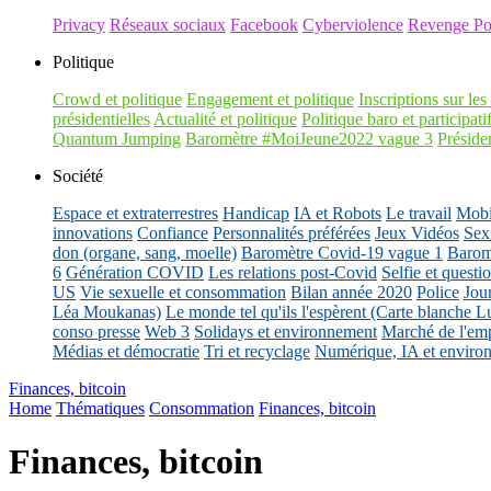
Privacy
Réseaux sociaux
Facebook
Cyberviolence
Revenge Po
Politique
Crowd et politique
Engagement et politique
Inscriptions sur les 
présidentielles
Actualité et politique
Politique baro et participati
Quantum Jumping
Baromètre #MoiJeune2022 vague 3
Présiden
Société
Espace et extraterrestres
Handicap
IA et Robots
Le travail
Mobil
innovations
Confiance
Personnalités préférées
Jeux Vidéos
Sex
don (organe, sang, moelle)
Baromètre Covid-19 vague 1
Barom
6
Génération COVID
Les relations post-Covid
Selfie et questi
US
Vie sexuelle et consommation
Bilan année 2020
Police
Jou
Léa Moukanas)
Le monde tel qu'ils l'espèrent (Carte blanche L
conso presse
Web 3
Solidays et environnement
Marché de l'emp
Médias et démocratie
Tri et recyclage
Numérique, IA et enviro
Finances, bitcoin
Home
Thématiques
Consommation
Finances, bitcoin
Finances, bitcoin