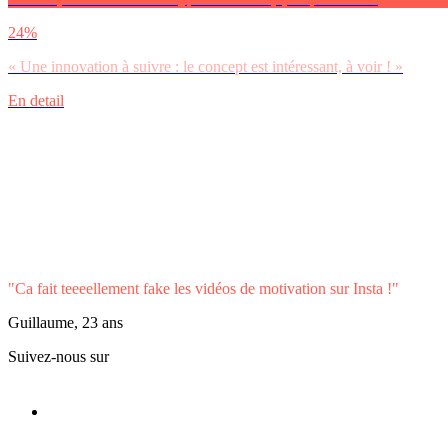
24%
« Une innovation à suivre : le concept est intéressant, à voir ! »
En detail
"Ca fait teeeellement fake les vidéos de motivation sur Insta !"
Guillaume, 23 ans
Suivez-nous sur