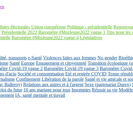
rn
listes électorales
Union européenne
Politique - présidentielle
Renouveau
f
Présidentielle 2022
Baromètre #MoiJeune2022 vague 1
Tips pour les 
tielle
Baromètre #MoiJeune2022 vague 4
Législatives
ité, transports
e-Santé
Violences faites aux femmes
No gender
Bioéthi
isme
Santé
Europe
Engagement et citoyenneté
Transition écologique
ètre Covid-19 vague 2
Baromètre Covid-19 vague 3
Baromètre Covid
ons d'actu
Société et consommation
Eté et rentrée COVID
Tenue républ
rnalisme
Confinement
Libération de la parole
Santé et vie amicale et so
uc Balleroy)
Relations aux autres et à l'argent
Sexe (partenariat Durex)
loi du futur
10 ans mariage pour tous
Insomnies
Réussir sa vie
Modèles
nnement
IA, santé mentale et travail