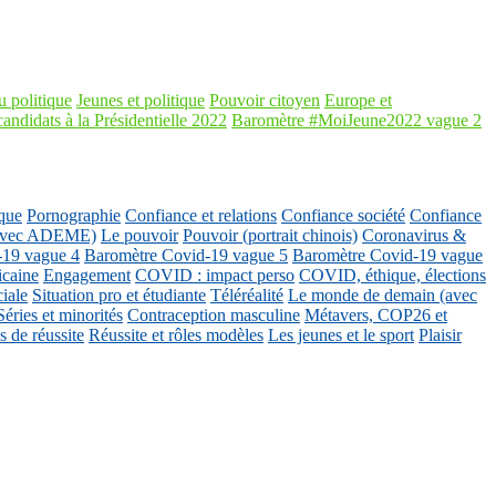
 politique
Jeunes et politique
Pouvoir citoyen
Europe et
candidats à la Présidentielle 2022
Baromètre #MoiJeune2022 vague 2
que
Pornographie
Confiance et relations
Confiance société
Confiance
 (avec ADEME)
Le pouvoir
Pouvoir (portrait chinois)
Coronavirus &
-19 vague 4
Baromètre Covid-19 vague 5
Baromètre Covid-19 vague
icaine
Engagement
COVID : impact perso
COVID, éthique, élections
ciale
Situation pro et étudiante
Téléréalité
Le monde de demain (avec
Séries et minorités
Contraception masculine
Métavers, COP26 et
 de réussite
Réussite et rôles modèles
Les jeunes et le sport
Plaisir