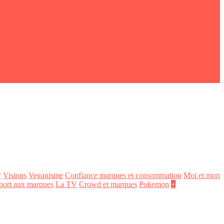
r
Visions
Veganisme
Confiance marques et consommation
Moi et mon
port aux marques
La TV
Crowd et marques
Pokemon
+