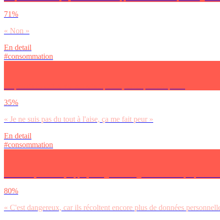
71%
« Non »
En detail
#consommation
Le paiement direct via ton smartphone, tu en penses quoi ?
35%
« Je ne suis pas du tout à l'aise, ça me fait peur »
En detail
#consommation
Facebook, Amazon, Apple, Google… Les géants du web proposent de p
80%
« C'est dangereux, car ils récoltent encore plus de données personnell