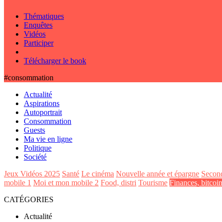
Thématiques
Enquêtes
Vidéos
Participer
Télécharger le book
#consommation
Actualité
Aspirations
Autoportrait
Consommation
Guests
Ma vie en ligne
Politique
Société
Jeux Vidéos 2025
Santé
Le cinéma
Nouvelle année et épargne
Secon
mobile 1
Moi et mon mobile 2
Food, distri
Tourisme
Finances, bitcoi
CATÉGORIES
Actualité