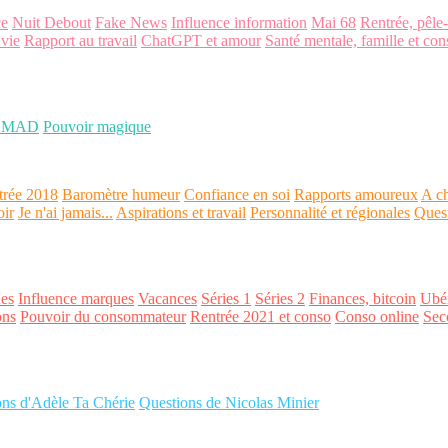
ce
Nuit Debout
Fake News
Influence information
Mai 68
Rentrée, pêle
 vie
Rapport au travail
ChatGPT et amour
Santé mentale, famille et con
OMAD
Pouvoir magique
trée 2018
Baromètre humeur
Confiance en soi
Rapports amoureux
A ch
oir
Je n'ai jamais...
Aspirations et travail
Personnalité et régionales
Ques
es
Influence marques
Vacances
Séries 1
Séries 2
Finances, bitcoin
Ubér
ons
Pouvoir du consommateur
Rentrée 2021 et conso
Conso online
Sec
ons d'Adèle Ta Chérie
Questions de Nicolas Minier