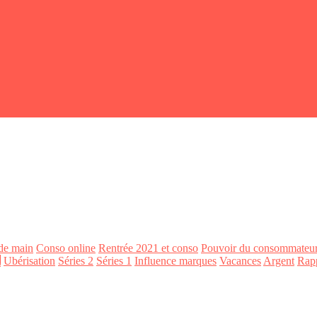
de main
Conso online
Rentrée 2021 et conso
Pouvoir du consommateu
n
Ubérisation
Séries 2
Séries 1
Influence marques
Vacances
Argent
Rap