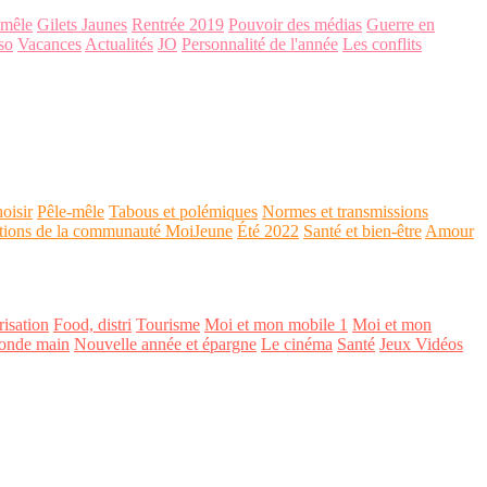
-mêle
Gilets Jaunes
Rentrée 2019
Pouvoir des médias
Guerre en
so
Vacances
Actualités
JO
Personnalité de l'année
Les conflits
oisir
Pêle-mêle
Tabous et polémiques
Normes et transmissions
tions de la communauté MoiJeune
Été 2022
Santé et bien-être
Amour
isation
Food, distri
Tourisme
Moi et mon mobile 1
Moi et mon
onde main
Nouvelle année et épargne
Le cinéma
Santé
Jeux Vidéos