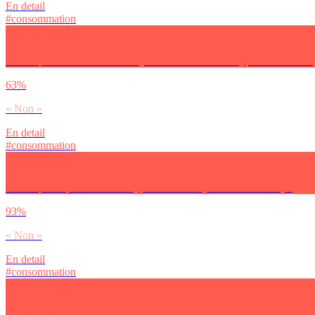
En detail
#consommation
Est-ce que tu t’intéresses au sujet du Bitcoin et des crypto-monnaies ?
63%
« Non »
En detail
#consommation
Est-ce que tu possèdes des crypto-monnaies (Bitcoin ou autres) ?
93%
« Non »
En detail
#consommation
Pour toi, le Bitcoin et les crypto-monnaies, ça représente…