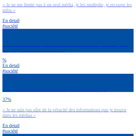
« Je ne me limite pas à un seul média, je les multiplie, je recoupe les
infos »
En detail
#société
Toi personnellement, au cours des 12 derniers mois, as-tu déjà été
piégé(e) par une « fake news » ?
%
En detail
#société
Pour quelles raisons tu ne te sens pas bien informé(e) ?
37%
« Je ne suis pas sûre de la véracité des informations que je trouve
dans les médias »
En detail
#société