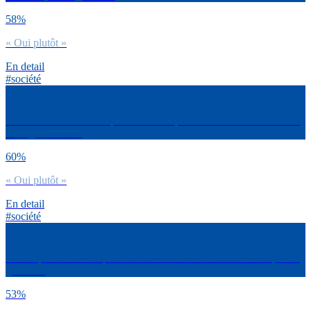
58%
« Oui plutôt »
En detail
#société
Et 20 Minutes ? Est-ce que tu trouves que 20 Minutes est à l’écoute
de ta génération ?
60%
« Oui plutôt »
En detail
#société
Est-ce que tu trouves que les médias sont à l’écoute des Français en
général ?
53%