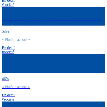
En detail
#société
Es-tu d’accord ou pas avec la phrase suivante : Les médias sont un
contre-pouvoir essentiel.
53%
« Plutôt d'accord »
En detail
#société
Es-tu d’accord ou pas avec la phrase suivante : La majorité des
journalistes ne sont pas objectifs.
46%
« Plutôt d'accord »
En detail
#société