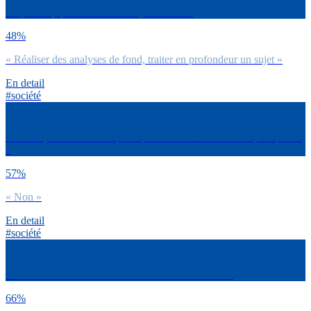
En priorité, qu’attends-tu d’un journaliste ?
48%
« Réaliser des analyses de fond, traiter en profondeur un sujet »
En detail
#société
Selon toi, faut-il un label pour qualifier les médias fiables, de qualité
?
57%
« Non »
En detail
#société
Comment tu t’assures d’accéder à des infos fiables ?
66%