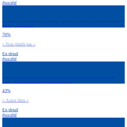
#société
Est-ce que tu trouves que les responsables politiques sont à l’écoute
de ta génération ?
76%
« Non plutôt pas »
En detail
#société
Dirais-tu qu’en France la démocratie fonctionne très bien, assez
bien, pas très bien ou pas bien du tout ?
43%
« Assez bien »
En detail
#société