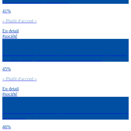
dans les informations qu’elle délivre.
41%
« Plutôt d'accord »
En detail
#société
Es-tu d’accord ou pas avec la phrase suivante : L’IA rend paresseux,
on prend pour argent comptant l’information délivrée.
45%
« Plutôt d'accord »
En detail
#société
Es-tu d’accord ou pas avec la phrase suivante : L’IA est une fabrique
à fake news.
46%