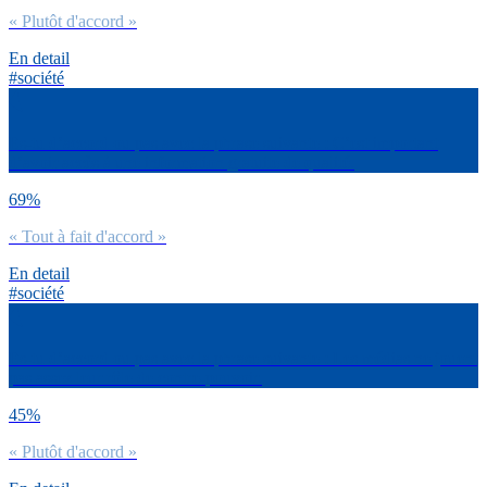
« Plutôt d'accord »
En detail
#société
Es-tu d’accord ou pas avec la phrase suivante : C’est important
d’avoir accès à une information gratuite de qualité.
69%
« Tout à fait d'accord »
En detail
#société
Es-tu d’accord ou pas avec la phrase suivante : Les médias ne jouent
pas assez leur rôle de contre-pouvoir.
45%
« Plutôt d'accord »