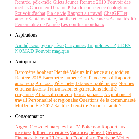
Rentrée, pêle-mêle
Gilets Jaunes
Rentrée 2019
Pouvoir des
médias
Guerre en Ukraine
Prise de conscience écologique
Pouvoir d'achat
Fin de vie
Rapport au travail
ChatGPT et
amour
Santé mentale, famille et conso
Vacances
Actualités
JO
Personnalité de l'année
Les conflits mondiaux
Aspirations
Amitié, sexe, genre, rêve
Croyances
Tu préfères... ?
UDES
NOMAD
Pouvoir magique
Autoportrait
Baromètre bonheur
Identité
Valeurs
Influence au quotidien
Rentrée 2018
Baromètre humeur
Confiance en soi
Rapports
amoureux
A choisir
Pêle-mêle
Tabous et polémiques
Normes
et transmissions
Transmission et générations
Identité
croyances
Attraits du pouvoir
Je n'ai jamais...
Aspirations et
travail
Personnalité et régionales
Questions de la communauté
MoiJeune
Été 2022
Santé et bien-être
Amour et amitié
Consommation
Argent
Crowd et marques
La TV
Pokemon
Rapport aux
marques
Influence marques
Vacances
Séries 1
Séries 2
Finances, bitcoin
Ubérisation
Food, distri
Tourisme
Moi et