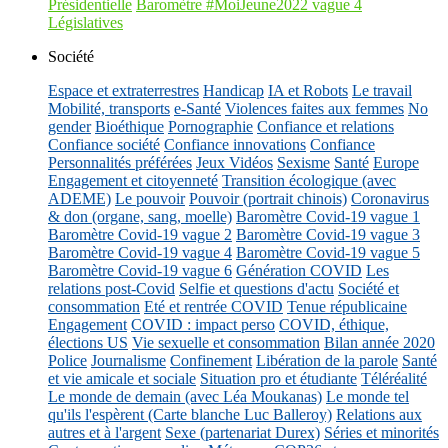
Présidentielle
Baromètre #MoiJeune2022 vague 4
Législatives
Société
Espace et extraterrestres
Handicap
IA et Robots
Le travail
Mobilité, transports
e-Santé
Violences faites aux femmes
No
gender
Bioéthique
Pornographie
Confiance et relations
Confiance société
Confiance innovations
Confiance
Personnalités préférées
Jeux Vidéos
Sexisme
Santé
Europe
Engagement et citoyenneté
Transition écologique (avec
ADEME)
Le pouvoir
Pouvoir (portrait chinois)
Coronavirus
& don (organe, sang, moelle)
Baromètre Covid-19 vague 1
Baromètre Covid-19 vague 2
Baromètre Covid-19 vague 3
Baromètre Covid-19 vague 4
Baromètre Covid-19 vague 5
Baromètre Covid-19 vague 6
Génération COVID
Les
relations post-Covid
Selfie et questions d'actu
Société et
consommation
Eté et rentrée COVID
Tenue républicaine
Engagement
COVID : impact perso
COVID, éthique,
élections US
Vie sexuelle et consommation
Bilan année 2020
Police
Journalisme
Confinement
Libération de la parole
Santé
et vie amicale et sociale
Situation pro et étudiante
Téléréalité
Le monde de demain (avec Léa Moukanas)
Le monde tel
qu'ils l'espèrent (Carte blanche Luc Balleroy)
Relations aux
autres et à l'argent
Sexe (partenariat Durex)
Séries et minorités