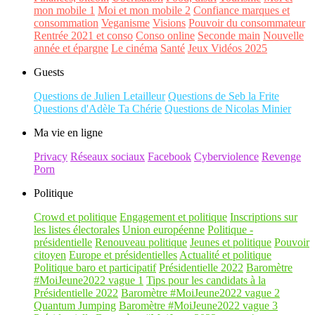
mon mobile 1
Moi et mon mobile 2
Confiance marques et
consommation
Veganisme
Visions
Pouvoir du consommateur
Rentrée 2021 et conso
Conso online
Seconde main
Nouvelle
année et épargne
Le cinéma
Santé
Jeux Vidéos 2025
Guests
Questions de Julien Letailleur
Questions de Seb la Frite
Questions d'Adèle Ta Chérie
Questions de Nicolas Minier
Ma vie en ligne
Privacy
Réseaux sociaux
Facebook
Cyberviolence
Revenge
Porn
Politique
Crowd et politique
Engagement et politique
Inscriptions sur
les listes électorales
Union européenne
Politique -
présidentielle
Renouveau politique
Jeunes et politique
Pouvoir
citoyen
Europe et présidentielles
Actualité et politique
Politique baro et participatif
Présidentielle 2022
Baromètre
#MoiJeune2022 vague 1
Tips pour les candidats à la
Présidentielle 2022
Baromètre #MoiJeune2022 vague 2
Quantum Jumping
Baromètre #MoiJeune2022 vague 3