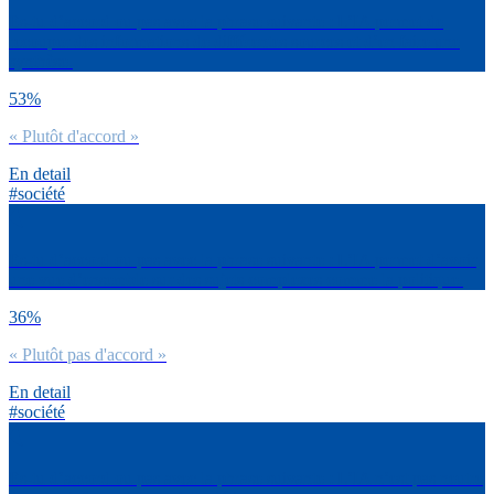
Es-tu d’accord ou pas avec la phrase suivante : L’IA permet de
recouper des informations de différentes sources et d’en faire une
synthèse.
53%
« Plutôt d'accord »
En detail
#société
Es-tu d’accord ou pas avec la phrase suivante : L’IA permet d’avoir
une vue d’ensemble sur des sujets complexes comme la politique.
36%
« Plutôt pas d'accord »
En detail
#société
Es-tu d’accord ou pas avec la phrase suivante : L’IA n’est pas neutre