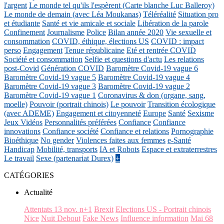
l'argent
Le monde tel qu'ils l'espèrent (Carte blanche Luc Balleroy)
Le monde de demain (avec Léa Moukanas)
Téléréalité
Situation pro
et étudiante
Santé et vie amicale et sociale
Libération de la parole
Confinement
Journalisme
Police
Bilan année 2020
Vie sexuelle et
consommation
COVID, éthique, élections US
COVID : impact
perso
Engagement
Tenue républicaine
Eté et rentrée COVID
Société et consommation
Selfie et questions d'actu
Les relations
post-Covid
Génération COVID
Baromètre Covid-19 vague 6
Baromètre Covid-19 vague 5
Baromètre Covid-19 vague 4
Baromètre Covid-19 vague 3
Baromètre Covid-19 vague 2
Baromètre Covid-19 vague 1
Coronavirus & don (organe, sang,
moelle)
Pouvoir (portrait chinois)
Le pouvoir
Transition écologique
(avec ADEME)
Engagement et citoyenneté
Europe
Santé
Sexisme
Jeux Vidéos
Personnalités préférées
Confiance
Confiance
innovations
Confiance société
Confiance et relations
Pornographie
Bioéthique
No gender
Violences faites aux femmes
e-Santé
Handicap
Mobilité, transports
IA et Robots
Espace et extraterrestres
Le travail
Sexe (partenariat Durex)
+
CATÉGORIES
Actualité
Attentats 13 nov. n+1
Brexit
Elections US - Portrait chinois
Nice
Nuit Debout
Fake News
Influence information
Mai 68