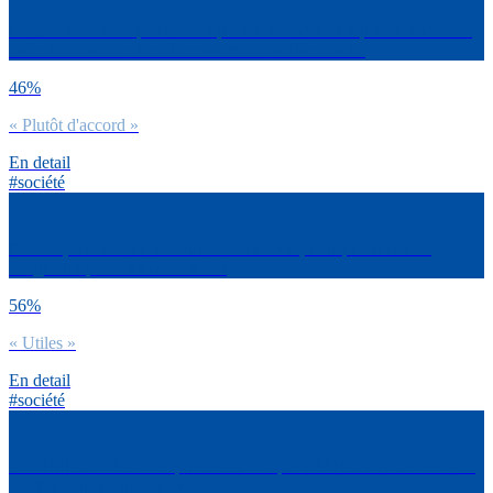
Es-tu d’accord ou pas avec la phrase suivante : La presse d’info est
essentielle au bon fonctionnement de la démocratie.
46%
« Plutôt d'accord »
En detail
#société
Pour toi, les réseaux sociaux sont-ils utiles, indispensables ou
dangereux pour la démocratie ?
56%
« Utiles »
En detail
#société
Et 20 Minutes ? Est-ce que tu trouves que 20 Minutes est à l’écoute
des Français en général ?