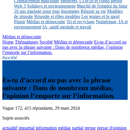
Contraception masculine
Métavers, COP26 et conso presse
Web 3
Solidays et environnement
Marché de l'emploi du futur
10 ans mariage pour tous
Insomnies
Réussir sa vie
Modèles
de réussite
Réussite et rôles modèles
Les jeunes et le sport
Plaisir
Médias et démocratie
Tri et recyclage
Numérique, IA et
environnement
IA, santé mentale et travail
Médias et démocratie
Home
Thématiques
Société
Médias et démocratie
Es-tu d’accord ou
pas avec la phrase suivante : Dans de nombreux médias, l’opinion
l’emporte sur l’information.
#société
Es-tu d’accord ou pas avec la phrase
suivante : Dans de nombreux médias,
l’opinion l’emporte sur l’information.
Vague 172, 415 répondants, 29 mars 2024
Sujets associés
actualité
impartial
information
médias
partial
presse
presse d'opinion