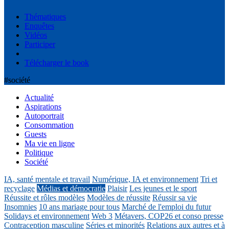
Thématiques
Enquêtes
Vidéos
Participer
Télécharger le book
#société
Actualité
Aspirations
Autoportrait
Consommation
Guests
Ma vie en ligne
Politique
Société
IA, santé mentale et travail
Numérique, IA et environnement
Tri et
recyclage
Médias et démocratie
Plaisir
Les jeunes et le sport
Réussite et rôles modèles
Modèles de réussite
Réussir sa vie
Insomnies
10 ans mariage pour tous
Marché de l'emploi du futur
Solidays et environnement
Web 3
Métavers, COP26 et conso presse
Contraception masculine
Séries et minorités
Relations aux autres et à