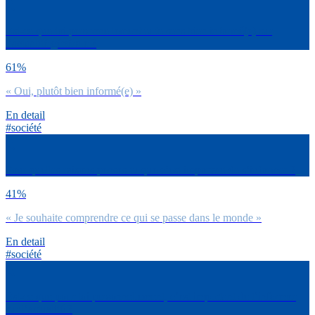
Est-ce que toi personnellement tu te sens bien informé(e) sur
l’actualité générale ?
61%
« Oui, plutôt bien informé(e) »
En detail
#société
Pour quelles raisons penses-tu que c’est important de s’informer ?
41%
« Je souhaite comprendre ce qui se passe dans le monde »
En detail
#société
Est-ce que pour toi personnellement, c’est important de t’informer
sur l’actualité ?