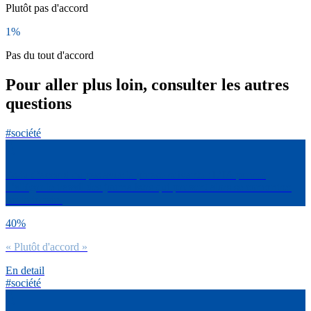
Plutôt pas d'accord
1%
Pas du tout d'accord
Pour aller plus loin, consulter les autres
questions
#société
Es-tu d’accord ou pas avec la phrase suivante : L’IA permet
d’alléger le travail des journalistes qui peuvent alors se concentrer
sur le terrain.
40%
« Plutôt d'accord »
En detail
#société