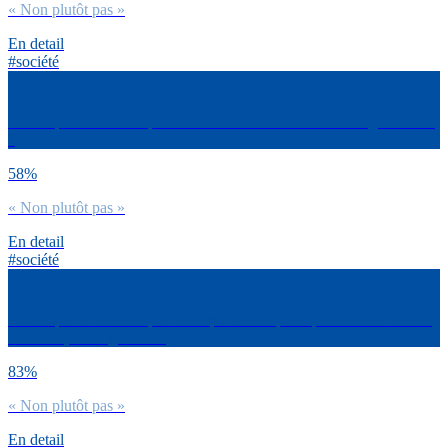
« Non plutôt pas »
En detail
#société
Est-ce que tu trouves que les médias sont à l’écoute de ta génération
?
58%
« Non plutôt pas »
En detail
#société
Est-ce que tu trouves que les responsables politiques sont à l’écoute
des Français en général ?
83%
« Non plutôt pas »
En detail