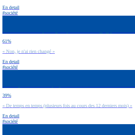
En detail
#société
Cette habitude de ne pas toujours porter de soutien-gorge, s’est-elle 
61%
« Non, je n'ai rien changé »
En detail
#société
As-tu déjà subi des remarques, des sifflements en raison de ta tenue ve
39%
« De temps en temps (plusieurs fois au cours des 12 derniers mois) »
En detail
#société