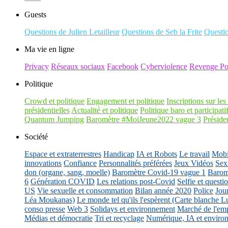
Guests
Questions de Julien Letailleur
Questions de Seb la Frite
Questi
Ma vie en ligne
Privacy
Réseaux sociaux
Facebook
Cyberviolence
Revenge Po
Politique
Crowd et politique
Engagement et politique
Inscriptions sur les 
présidentielles
Actualité et politique
Politique baro et participati
Quantum Jumping
Baromètre #MoiJeune2022 vague 3
Présiden
Société
Espace et extraterrestres
Handicap
IA et Robots
Le travail
Mobil
innovations
Confiance
Personnalités préférées
Jeux Vidéos
Sex
don (organe, sang, moelle)
Baromètre Covid-19 vague 1
Barom
6
Génération COVID
Les relations post-Covid
Selfie et questi
US
Vie sexuelle et consommation
Bilan année 2020
Police
Jou
Léa Moukanas)
Le monde tel qu'ils l'espèrent (Carte blanche L
conso presse
Web 3
Solidays et environnement
Marché de l'emp
Médias et démocratie
Tri et recyclage
Numérique, IA et enviro