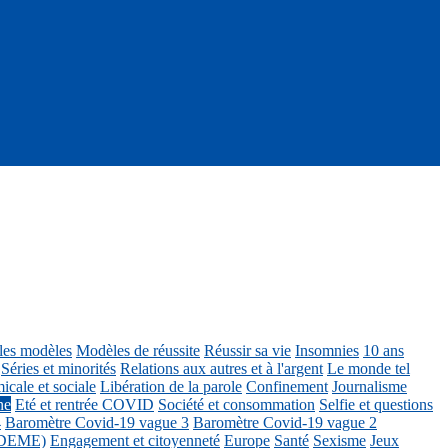
ôles modèles
Modèles de réussite
Réussir sa vie
Insomnies
10 ans
Séries et minorités
Relations aux autres et à l'argent
Le monde tel
icale et sociale
Libération de la parole
Confinement
Journalisme
ne
Eté et rentrée COVID
Société et consommation
Selfie et questions
4
Baromètre Covid-19 vague 3
Baromètre Covid-19 vague 2
 ADEME)
Engagement et citoyenneté
Europe
Santé
Sexisme
Jeux