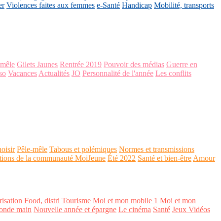
er
Violences faites aux femmes
e-Santé
Handicap
Mobilité, transports
-mêle
Gilets Jaunes
Rentrée 2019
Pouvoir des médias
Guerre en
so
Vacances
Actualités
JO
Personnalité de l'année
Les conflits
oisir
Pêle-mêle
Tabous et polémiques
Normes et transmissions
tions de la communauté MoiJeune
Été 2022
Santé et bien-être
Amour
isation
Food, distri
Tourisme
Moi et mon mobile 1
Moi et mon
onde main
Nouvelle année et épargne
Le cinéma
Santé
Jeux Vidéos