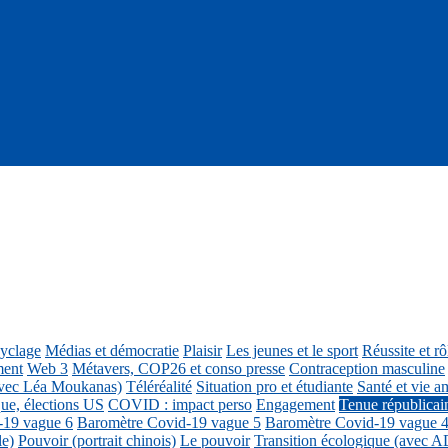
cyclage
Médias et démocratie
Plaisir
Les jeunes et le sport
Réussite et r
ment
Web 3
Métavers, COP26 et conso presse
Contraception masculine
vec Léa Moukanas)
Téléréalité
Situation pro et étudiante
Santé et vie am
ue, élections US
COVID : impact perso
Engagement
Tenue républicai
-19 vague 6
Baromètre Covid-19 vague 5
Baromètre Covid-19 vague 
le)
Pouvoir (portrait chinois)
Le pouvoir
Transition écologique (avec