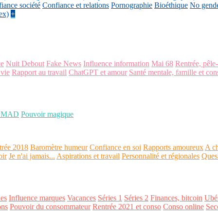
iance société
Confiance et relations
Pornographie
Bioéthique
No gend
ex)
+
ce
Nuit Debout
Fake News
Influence information
Mai 68
Rentrée, pêle
 vie
Rapport au travail
ChatGPT et amour
Santé mentale, famille et con
OMAD
Pouvoir magique
trée 2018
Baromètre humeur
Confiance en soi
Rapports amoureux
A ch
oir
Je n'ai jamais...
Aspirations et travail
Personnalité et régionales
Ques
es
Influence marques
Vacances
Séries 1
Séries 2
Finances, bitcoin
Ubér
ons
Pouvoir du consommateur
Rentrée 2021 et conso
Conso online
Sec