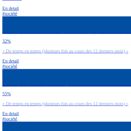
En detail
#société
As-tu déjà renoncé à mettre une jupe ou autres, par peur de remarques 
32%
« De temps en temps (plusieurs fois au cours des 12 derniers mois) »
En detail
#société
As-tu déjà reçu des compliments agréables en raison de ta tenue vestim
55%
« De temps en temps (plusieurs fois au cours des 12 derniers mois) »
En detail
#société