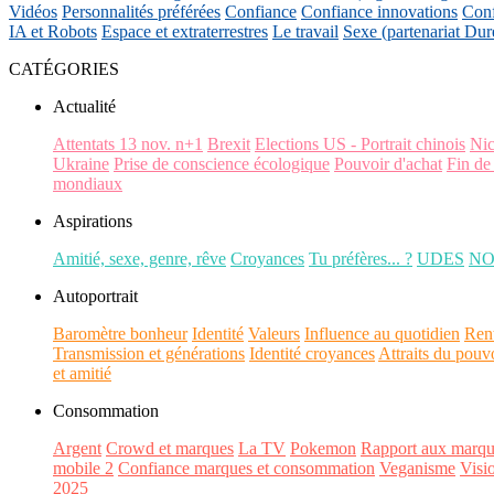
Vidéos
Personnalités préférées
Confiance
Confiance innovations
Conf
IA et Robots
Espace et extraterrestres
Le travail
Sexe (partenariat Dur
CATÉGORIES
Actualité
Attentats 13 nov. n+1
Brexit
Elections US - Portrait chinois
Ni
Ukraine
Prise de conscience écologique
Pouvoir d'achat
Fin de
mondiaux
Aspirations
Amitié, sexe, genre, rêve
Croyances
Tu préfères... ?
UDES
N
Autoportrait
Baromètre bonheur
Identité
Valeurs
Influence au quotidien
Ren
Transmission et générations
Identité croyances
Attraits du pouv
et amitié
Consommation
Argent
Crowd et marques
La TV
Pokemon
Rapport aux marqu
mobile 2
Confiance marques et consommation
Veganisme
Visi
2025