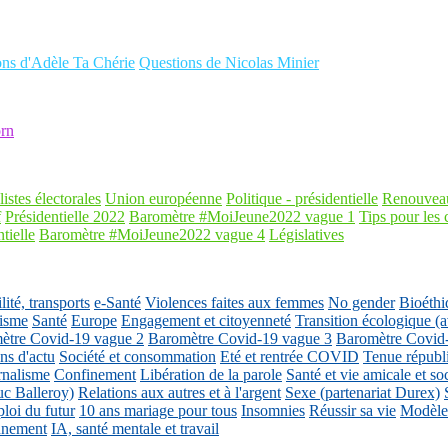
ons d'Adèle Ta Chérie
Questions de Nicolas Minier
rn
listes électorales
Union européenne
Politique - présidentielle
Renouveau
f
Présidentielle 2022
Baromètre #MoiJeune2022 vague 1
Tips pour les 
tielle
Baromètre #MoiJeune2022 vague 4
Législatives
ité, transports
e-Santé
Violences faites aux femmes
No gender
Bioéthi
isme
Santé
Europe
Engagement et citoyenneté
Transition écologique
ètre Covid-19 vague 2
Baromètre Covid-19 vague 3
Baromètre Covid
ons d'actu
Société et consommation
Eté et rentrée COVID
Tenue républ
rnalisme
Confinement
Libération de la parole
Santé et vie amicale et so
uc Balleroy)
Relations aux autres et à l'argent
Sexe (partenariat Durex)
loi du futur
10 ans mariage pour tous
Insomnies
Réussir sa vie
Modèles
nnement
IA, santé mentale et travail