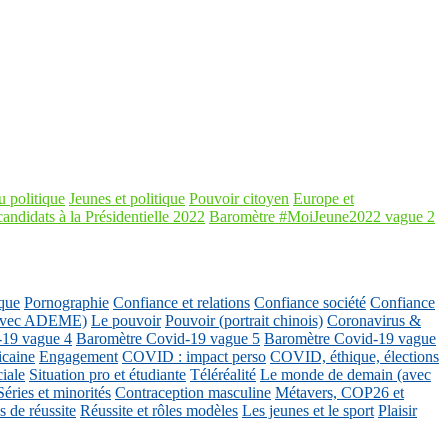
 politique
Jeunes et politique
Pouvoir citoyen
Europe et
candidats à la Présidentielle 2022
Baromètre #MoiJeune2022 vague 2
que
Pornographie
Confiance et relations
Confiance société
Confiance
 (avec ADEME)
Le pouvoir
Pouvoir (portrait chinois)
Coronavirus &
-19 vague 4
Baromètre Covid-19 vague 5
Baromètre Covid-19 vague
icaine
Engagement
COVID : impact perso
COVID, éthique, élections
ciale
Situation pro et étudiante
Téléréalité
Le monde de demain (avec
Séries et minorités
Contraception masculine
Métavers, COP26 et
 de réussite
Réussite et rôles modèles
Les jeunes et le sport
Plaisir