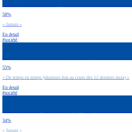
As-tu déjà été victime d’une agression en raison de ta tenue vestimenta
58%
« Jamais »
En detail
#société
As-tu déjà suscité un intérêt / des a priori positif(s) en raison de ta te
55%
« De temps en temps (plusieurs fois au cours des 12 derniers mois) »
En detail
#société
As-tu déjà été cataloguée (coincée, fayot, geek…) en raison de ta tenu
34%
« Jamais »