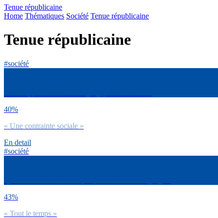
Tenue républicaine
Home
Thématiques
Société
Tenue républicaine
Tenue républicaine
#société
Pour toi, porter un soutien-gorge, c’est d’abord :
40%
« Une contrainte sociale »
En detail
#société
Quand tu sors de chez toi, tu portes un soutien-gorge ?
43%
« Tout le temps »