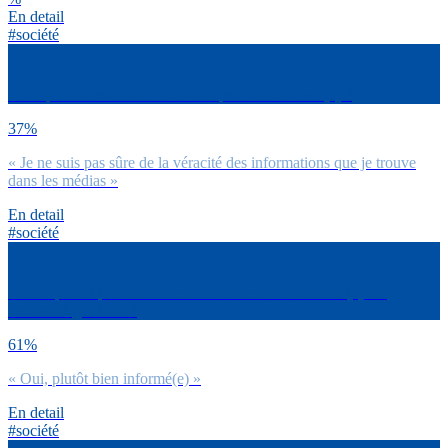
En detail
#société
Pour quelles raisons tu ne te sens pas bien informé(e) ?
37%
« Je ne suis pas sûre de la véracité des informations que je trouve
dans les médias »
En detail
#société
Est-ce que toi personnellement tu te sens bien informé(e) sur
l’actualité générale ?
61%
« Oui, plutôt bien informé(e) »
En detail
#société