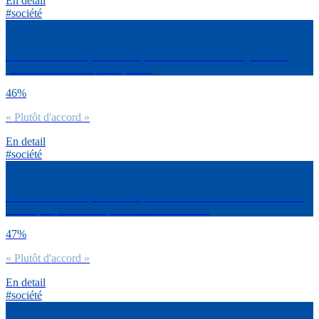
En detail
#société
Es-tu d’accord ou pas avec la phrase suivante : La majorité des
journalistes ne sont pas objectifs.
46%
« Plutôt d'accord »
En detail
#société
Es-tu d’accord ou pas avec la phrase suivante : Dans de nombreux
médias, l’opinion l’emporte sur l’information.
47%
« Plutôt d'accord »
En detail
#société