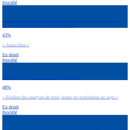
#société
Dirais-tu qu’en France la démocratie fonctionne très bien, assez
bien, pas très bien ou pas bien du tout ?
43%
« Assez bien »
En detail
#société
En priorité, qu’attends-tu d’un journaliste ?
48%
« Réaliser des analyses de fond, traiter en profondeur un sujet »
En detail
#société
Selon toi, faut-il un label pour qualifier les médias fiables, de qualité