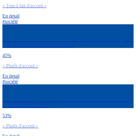
« Tout à fait d'accord »
En detail
#société
Es-tu d’accord ou pas avec la phrase suivante : Les médias ne jouent
pas assez leur rôle de contre-pouvoir.
45%
« Plutôt d'accord »
En detail
#société
Es-tu d’accord ou pas avec la phrase suivante : Les médias sont un
contre-pouvoir essentiel.
53%
« Plutôt d'accord »