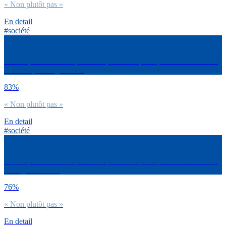
« Non plutôt pas »
En detail
#société
Est-ce que tu trouves que les responsables politiques sont à l’écoute
des Français en général ?
83%
« Non plutôt pas »
En detail
#société
Est-ce que tu trouves que les responsables politiques sont à l’écoute
de ta génération ?
76%
« Non plutôt pas »
En detail