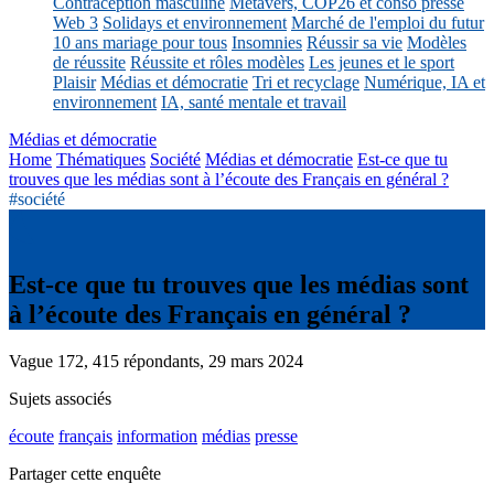
Contraception masculine
Métavers, COP26 et conso presse
Web 3
Solidays et environnement
Marché de l'emploi du futur
10 ans mariage pour tous
Insomnies
Réussir sa vie
Modèles
de réussite
Réussite et rôles modèles
Les jeunes et le sport
Plaisir
Médias et démocratie
Tri et recyclage
Numérique, IA et
environnement
IA, santé mentale et travail
Médias et démocratie
Home
Thématiques
Société
Médias et démocratie
Est-ce que tu
trouves que les médias sont à l’écoute des Français en général ?
#société
Est-ce que tu trouves que les médias sont
à l’écoute des Français en général ?
Vague 172, 415 répondants, 29 mars 2024
Sujets associés
écoute
français
information
médias
presse
Partager cette enquête