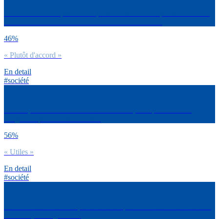
Es-tu d’accord ou pas avec la phrase suivante : La presse d’info est
essentielle au bon fonctionnement de la démocratie.
46%
« Plutôt d'accord »
En detail
#société
Pour toi, les réseaux sociaux sont-ils utiles, indispensables ou
dangereux pour la démocratie ?
56%
« Utiles »
En detail
#société
Et 20 Minutes ? Est-ce que tu trouves que 20 Minutes est à l’écoute
des Français en général ?