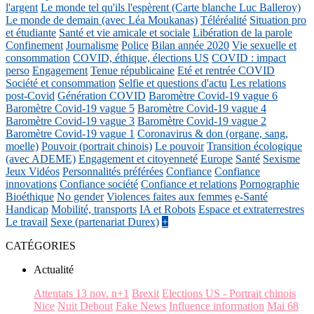
l'argent
Le monde tel qu'ils l'espèrent (Carte blanche Luc Balleroy)
Le monde de demain (avec Léa Moukanas)
Téléréalité
Situation pro
et étudiante
Santé et vie amicale et sociale
Libération de la parole
Confinement
Journalisme
Police
Bilan année 2020
Vie sexuelle et
consommation
COVID, éthique, élections US
COVID : impact
perso
Engagement
Tenue républicaine
Eté et rentrée COVID
Société et consommation
Selfie et questions d'actu
Les relations
post-Covid
Génération COVID
Baromètre Covid-19 vague 6
Baromètre Covid-19 vague 5
Baromètre Covid-19 vague 4
Baromètre Covid-19 vague 3
Baromètre Covid-19 vague 2
Baromètre Covid-19 vague 1
Coronavirus & don (organe, sang,
moelle)
Pouvoir (portrait chinois)
Le pouvoir
Transition écologique
(avec ADEME)
Engagement et citoyenneté
Europe
Santé
Sexisme
Jeux Vidéos
Personnalités préférées
Confiance
Confiance
innovations
Confiance société
Confiance et relations
Pornographie
Bioéthique
No gender
Violences faites aux femmes
e-Santé
Handicap
Mobilité, transports
IA et Robots
Espace et extraterrestres
Le travail
Sexe (partenariat Durex)
+
CATÉGORIES
Actualité
Attentats 13 nov. n+1
Brexit
Elections US - Portrait chinois
Nice
Nuit Debout
Fake News
Influence information
Mai 68