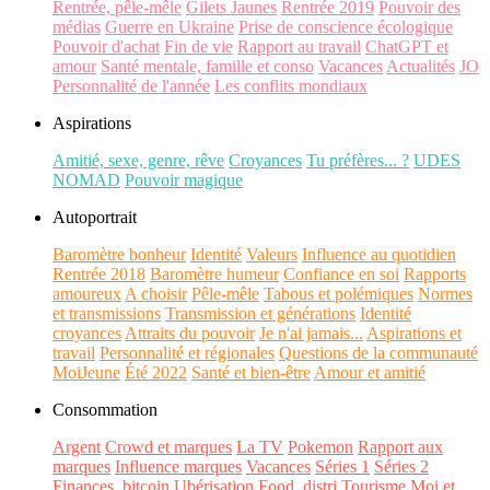
Rentrée, pêle-mêle
Gilets Jaunes
Rentrée 2019
Pouvoir des
médias
Guerre en Ukraine
Prise de conscience écologique
Pouvoir d'achat
Fin de vie
Rapport au travail
ChatGPT et
amour
Santé mentale, famille et conso
Vacances
Actualités
JO
Personnalité de l'année
Les conflits mondiaux
Aspirations
Amitié, sexe, genre, rêve
Croyances
Tu préfères... ?
UDES
NOMAD
Pouvoir magique
Autoportrait
Baromètre bonheur
Identité
Valeurs
Influence au quotidien
Rentrée 2018
Baromètre humeur
Confiance en soi
Rapports
amoureux
A choisir
Pêle-mêle
Tabous et polémiques
Normes
et transmissions
Transmission et générations
Identité
croyances
Attraits du pouvoir
Je n'ai jamais...
Aspirations et
travail
Personnalité et régionales
Questions de la communauté
MoiJeune
Été 2022
Santé et bien-être
Amour et amitié
Consommation
Argent
Crowd et marques
La TV
Pokemon
Rapport aux
marques
Influence marques
Vacances
Séries 1
Séries 2
Finances, bitcoin
Ubérisation
Food, distri
Tourisme
Moi et