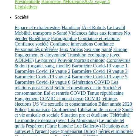
Présidentielle
Baromètre #MoiJeune2022 vague 4
Législatives
Société
Espace et extraterrestres
Handicap
IA et Robots
Le travail
Mobilité, transports
e-Santé
Violences faites aux femmes
No
gender
Bioéthique
Pornographie
Confiance et relations
Confiance société
Confiance innovations
Confiance
Personnalités préférées
Jeux Vidéos
Sexisme
Santé
Europe
Engagement et citoyenneté
Transition écologique (avec
ADEME)
Le pouvoir
Pouvoir (portrait chinois)
Coronavirus
& don (organe, sang, moelle)
Baromètre Covid-19 vague 1
Baromètre Covid-19 vague 2
Baromètre Covid-19 vague 3
Baromètre Covid-19 vague 4
Baromètre Covid-19 vague 5
Baromètre Covid-19 vague 6
Génération COVID
Les
relations post-Covid
Selfie et questions d'actu
Société et
consommation
Eté et rentrée COVID
Tenue républicaine
Engagement
COVID : impact perso
COVID, éthique,
élections US
Vie sexuelle et consommation
Bilan année 2020
Police
Journalisme
Confinement
Libération de la parole
Santé
et vie amicale et sociale
Situation pro et étudiante
Téléréalité
Le monde de demain (avec Léa Moukanas)
Le monde tel
qu'ils l'espèrent (Carte blanche Luc Balleroy)
Relations aux
autres et à l'argent
Sexe (partenariat Durex)
Séries et minorités