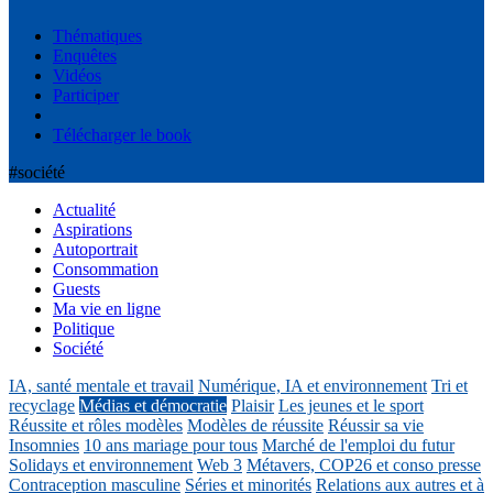
Thématiques
Enquêtes
Vidéos
Participer
Télécharger le book
#société
Actualité
Aspirations
Autoportrait
Consommation
Guests
Ma vie en ligne
Politique
Société
IA, santé mentale et travail
Numérique, IA et environnement
Tri et
recyclage
Médias et démocratie
Plaisir
Les jeunes et le sport
Réussite et rôles modèles
Modèles de réussite
Réussir sa vie
Insomnies
10 ans mariage pour tous
Marché de l'emploi du futur
Solidays et environnement
Web 3
Métavers, COP26 et conso presse
Contraception masculine
Séries et minorités
Relations aux autres et à