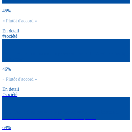
on prend pour argent comptant l’information délivrée.
45%
« Plutôt d'accord »
En detail
#société
Es-tu d’accord ou pas avec la phrase suivante : L’IA est une fabrique
à fake news.
46%
« Plutôt d'accord »
En detail
#société
Es-tu d’accord ou pas avec la phrase suivante : C’est important
d’avoir accès à une information gratuite de qualité.
69%