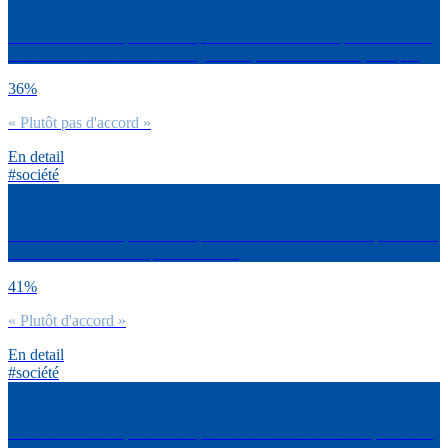
Es-tu d’accord ou pas avec la phrase suivante : L’IA permet d’avoir
une vue d’ensemble sur des sujets complexes comme la politique.
36%
« Plutôt pas d'accord »
En detail
#société
Es-tu d’accord ou pas avec la phrase suivante : L’IA n’est pas neutre
dans les informations qu’elle délivre.
41%
« Plutôt d'accord »
En detail
#société
Es-tu d’accord ou pas avec la phrase suivante : L’IA rend paresseux,