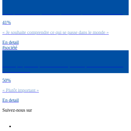
Pour quelles raisons penses-tu que c’est important de s’informer ?
41%
« Je souhaite comprendre ce qui se passe dans le monde »
En detail
#société
Est-ce que pour toi personnellement, c’est important de t’informer
sur l’actualité ?
50%
« Plutôt important »
En detail
Suivez-nous sur