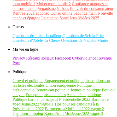
mon mobile 1
Moi et mon mobile 2
Confiance marques et
consommation
Veganisme
Visions
Pouvoir du consommateur
Rentrée 2021 et conso
Conso online
Seconde main
Nouvelle
année et épargne
Le cinéma
Santé
Jeux Vidéos 2025
Guests
Questions de Julien Letailleur
Questions de Seb la Frite
Questions d'Adèle Ta Chérie
Questions de Nicolas Minier
Ma vie en ligne
Privacy
Réseaux sociaux
Facebook
Cyberviolence
Revenge
Porn
Politique
Crowd et politique
Engagement et politique
Inscriptions sur
les listes électorales
Union européenne
Politique -
présidentielle
Renouveau politique
Jeunes et politique
Pouvoir
citoyen
Europe et présidentielles
Actualité et politique
Politique baro et participatif
Présidentielle 2022
Baromètre
#MoiJeune2022 vague 1
Tips pour les candidats à la
Présidentielle 2022
Baromètre #MoiJeune2022 vague 2
Quantum Jumping
Baromètre #MoiJeune2022 vague 3