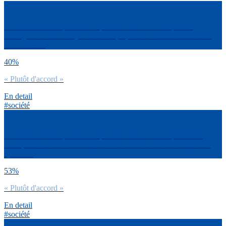
Es-tu d’accord ou pas avec la phrase suivante : L’IA permet
d’alléger le travail des journalistes qui peuvent alors se concentrer
sur le terrain.
40%
« Plutôt d'accord »
En detail
#société
Es-tu d’accord ou pas avec la phrase suivante : L’IA permet de
recouper des informations de différentes sources et d’en faire une
synthèse.
53%
« Plutôt d'accord »
En detail
#société