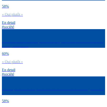
58%
« Oui plutôt »
En detail
#société
Et 20 Minutes ? Est-ce que tu trouves que 20 Minutes est à l’écoute
de ta génération ?
60%
« Oui plutôt »
En detail
#société
Est-ce que tu trouves que les médias sont à l’écoute de ta génération
?
58%