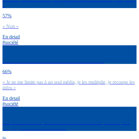
?
57%
« Non »
En detail
#société
Comment tu t’assures d’accéder à des infos fiables ?
66%
« Je ne me limite pas à un seul média, je les multiplie, je recoupe les
infos »
En detail
#société
Toi personnellement, au cours des 12 derniers mois, as-tu déjà été
piégé(e) par une « fake news » ?
%