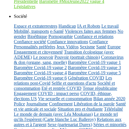
Présidentielle
Baromètre #MoiJeune2022 vague 4
Législatives
Société
Espace et extraterrestres
Handicap
IA et Robots
Le travail
Mobilité, transports
e-Santé
Violences faites aux femmes
No
gender
Bioéthique
Pornographie
Confiance et relations
Confiance société
Confiance innovations
Confiance
Personnalités préférées
Jeux Vidéos
Sexisme
Santé
Europe
Engagement et citoyenneté
Transition écologique (avec
ADEME)
Le pouvoir
Pouvoir (portrait chinois)
Coronavirus
& don (organe, sang, moelle)
Baromètre Covid-19 vague 1
Baromètre Covid-19 vague 2
Baromètre Covid-19 vague 3
Baromètre Covid-19 vague 4
Baromètre Covid-19 vague 5
Baromètre Covid-19 vague 6
Génération COVID
Les
relations post-Covid
Selfie et questions d'actu
Société et
consommation
Eté et rentrée COVID
Tenue républicaine
Engagement
COVID : impact perso
COVID, éthique,
élections US
Vie sexuelle et consommation
Bilan année 2020
Police
Journalisme
Confinement
Libération de la parole
Santé
et vie amicale et sociale
Situation pro et étudiante
Téléréalité
Le monde de demain (avec Léa Moukanas)
Le monde tel
qu'ils l'espèrent (Carte blanche Luc Balleroy)
Relations aux
autres et à l'argent
Sexe (partenariat Durex)
Séries et minorités