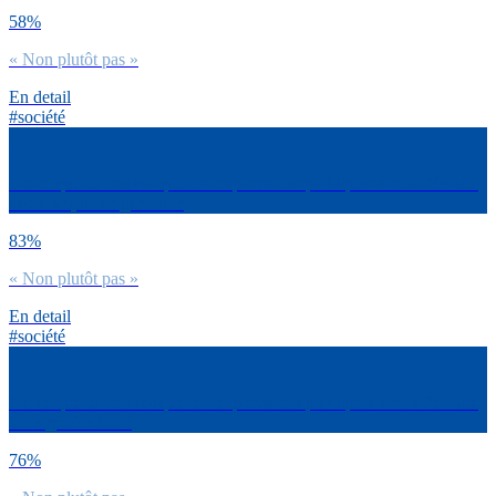
58%
« Non plutôt pas »
En detail
#société
Est-ce que tu trouves que les responsables politiques sont à l’écoute
des Français en général ?
83%
« Non plutôt pas »
En detail
#société
Est-ce que tu trouves que les responsables politiques sont à l’écoute
de ta génération ?
76%