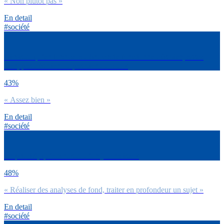
« Non plutôt pas »
En detail
#société
Dirais-tu qu’en France la démocratie fonctionne très bien, assez
bien, pas très bien ou pas bien du tout ?
43%
« Assez bien »
En detail
#société
En priorité, qu’attends-tu d’un journaliste ?
48%
« Réaliser des analyses de fond, traiter en profondeur un sujet »
En detail
#société