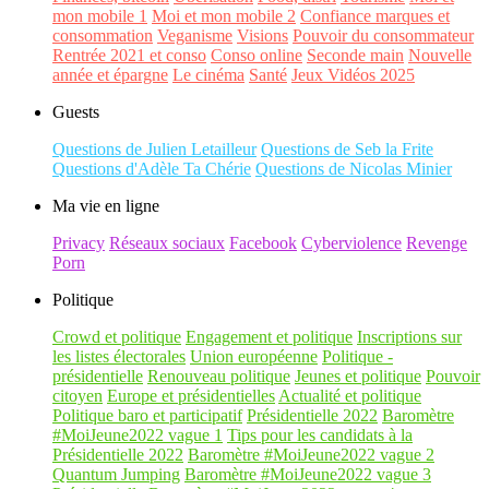
mon mobile 1
Moi et mon mobile 2
Confiance marques et
consommation
Veganisme
Visions
Pouvoir du consommateur
Rentrée 2021 et conso
Conso online
Seconde main
Nouvelle
année et épargne
Le cinéma
Santé
Jeux Vidéos 2025
Guests
Questions de Julien Letailleur
Questions de Seb la Frite
Questions d'Adèle Ta Chérie
Questions de Nicolas Minier
Ma vie en ligne
Privacy
Réseaux sociaux
Facebook
Cyberviolence
Revenge
Porn
Politique
Crowd et politique
Engagement et politique
Inscriptions sur
les listes électorales
Union européenne
Politique -
présidentielle
Renouveau politique
Jeunes et politique
Pouvoir
citoyen
Europe et présidentielles
Actualité et politique
Politique baro et participatif
Présidentielle 2022
Baromètre
#MoiJeune2022 vague 1
Tips pour les candidats à la
Présidentielle 2022
Baromètre #MoiJeune2022 vague 2
Quantum Jumping
Baromètre #MoiJeune2022 vague 3