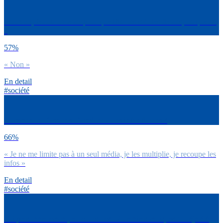
Selon toi, faut-il un label pour qualifier les médias fiables, de qualité
?
57%
« Non »
En detail
#société
Comment tu t’assures d’accéder à des infos fiables ?
66%
« Je ne me limite pas à un seul média, je les multiplie, je recoupe les
infos »
En detail
#société
Toi personnellement, au cours des 12 derniers mois, as-tu déjà été