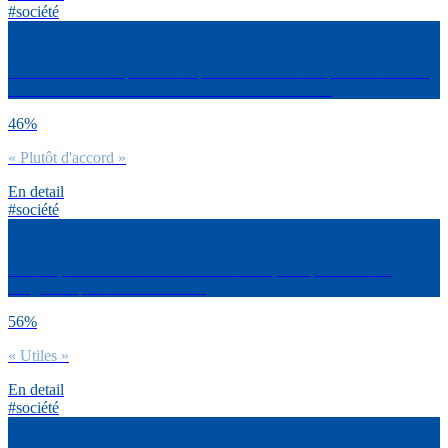
#société
Es-tu d’accord ou pas avec la phrase suivante : La presse d’info est
essentielle au bon fonctionnement de la démocratie.
46%
« Plutôt d'accord »
En detail
#société
Pour toi, les réseaux sociaux sont-ils utiles, indispensables ou
dangereux pour la démocratie ?
56%
« Utiles »
En detail
#société