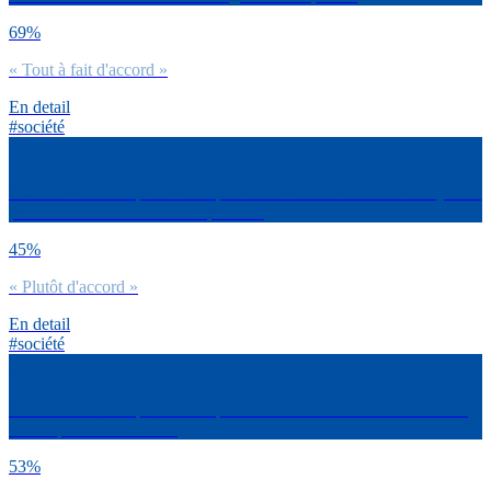
69%
« Tout à fait d'accord »
En detail
#société
Es-tu d’accord ou pas avec la phrase suivante : Les médias ne jouent
pas assez leur rôle de contre-pouvoir.
45%
« Plutôt d'accord »
En detail
#société
Es-tu d’accord ou pas avec la phrase suivante : Les médias sont un
contre-pouvoir essentiel.
53%