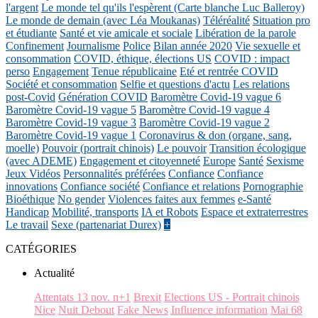
l'argent
Le monde tel qu'ils l'espèrent (Carte blanche Luc Balleroy)
Le monde de demain (avec Léa Moukanas)
Téléréalité
Situation pro
et étudiante
Santé et vie amicale et sociale
Libération de la parole
Confinement
Journalisme
Police
Bilan année 2020
Vie sexuelle et
consommation
COVID, éthique, élections US
COVID : impact
perso
Engagement
Tenue républicaine
Eté et rentrée COVID
Société et consommation
Selfie et questions d'actu
Les relations
post-Covid
Génération COVID
Baromètre Covid-19 vague 6
Baromètre Covid-19 vague 5
Baromètre Covid-19 vague 4
Baromètre Covid-19 vague 3
Baromètre Covid-19 vague 2
Baromètre Covid-19 vague 1
Coronavirus & don (organe, sang,
moelle)
Pouvoir (portrait chinois)
Le pouvoir
Transition écologique
(avec ADEME)
Engagement et citoyenneté
Europe
Santé
Sexisme
Jeux Vidéos
Personnalités préférées
Confiance
Confiance
innovations
Confiance société
Confiance et relations
Pornographie
Bioéthique
No gender
Violences faites aux femmes
e-Santé
Handicap
Mobilité, transports
IA et Robots
Espace et extraterrestres
Le travail
Sexe (partenariat Durex)
+
CATÉGORIES
Actualité
Attentats 13 nov. n+1
Brexit
Elections US - Portrait chinois
Nice
Nuit Debout
Fake News
Influence information
Mai 68