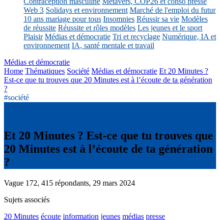
Contraception masculine
Métavers, COP26 et conso presse
Web 3
Solidays et environnement
Marché de l'emploi du futur
10 ans mariage pour tous
Insomnies
Réussir sa vie
Modèles
de réussite
Réussite et rôles modèles
Les jeunes et le sport
Plaisir
Médias et démocratie
Tri et recyclage
Numérique, IA et
environnement
IA, santé mentale et travail
Médias et démocratie
Home
Thématiques
Société
Médias et démocratie
Et 20 Minutes ?
Est-ce que tu trouves que 20 Minutes est à l’écoute de ta génération
?
#société
Et 20 Minutes ? Est-ce que tu trouves que
20 Minutes est à l’écoute de ta génération
?
Vague 172, 415 répondants, 29 mars 2024
Sujets associés
20 Minutes
écoute
information
jeunes
médias
presse