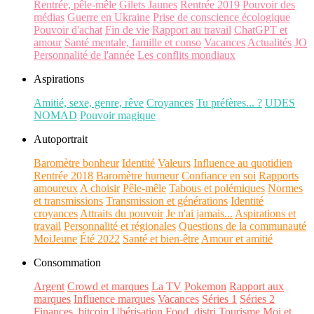
Rentrée, pêle-mêle
Gilets Jaunes
Rentrée 2019
Pouvoir des
médias
Guerre en Ukraine
Prise de conscience écologique
Pouvoir d'achat
Fin de vie
Rapport au travail
ChatGPT et
amour
Santé mentale, famille et conso
Vacances
Actualités
JO
Personnalité de l'année
Les conflits mondiaux
Aspirations
Amitié, sexe, genre, rêve
Croyances
Tu préfères... ?
UDES
NOMAD
Pouvoir magique
Autoportrait
Baromètre bonheur
Identité
Valeurs
Influence au quotidien
Rentrée 2018
Baromètre humeur
Confiance en soi
Rapports
amoureux
A choisir
Pêle-mêle
Tabous et polémiques
Normes
et transmissions
Transmission et générations
Identité
croyances
Attraits du pouvoir
Je n'ai jamais...
Aspirations et
travail
Personnalité et régionales
Questions de la communauté
MoiJeune
Été 2022
Santé et bien-être
Amour et amitié
Consommation
Argent
Crowd et marques
La TV
Pokemon
Rapport aux
marques
Influence marques
Vacances
Séries 1
Séries 2
Finances, bitcoin
Ubérisation
Food, distri
Tourisme
Moi et