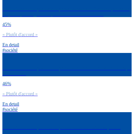
Es-tu d’accord ou pas avec la phrase suivante : L’IA rend paresseux,
on prend pour argent comptant l’information délivrée.
45%
« Plutôt d'accord »
En detail
#société
Es-tu d’accord ou pas avec la phrase suivante : L’IA est une fabrique
à fake news.
46%
« Plutôt d'accord »
En detail
#société
Es-tu d’accord ou pas avec la phrase suivante : C’est important
d’avoir accès à une information gratuite de qualité.