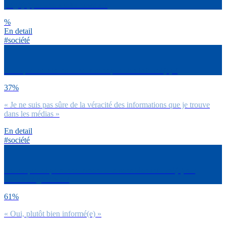
piégé(e) par une « fake news » ?
%
En detail
#société
Pour quelles raisons tu ne te sens pas bien informé(e) ?
37%
« Je ne suis pas sûre de la véracité des informations que je trouve
dans les médias »
En detail
#société
Est-ce que toi personnellement tu te sens bien informé(e) sur
l’actualité générale ?
61%
« Oui, plutôt bien informé(e) »