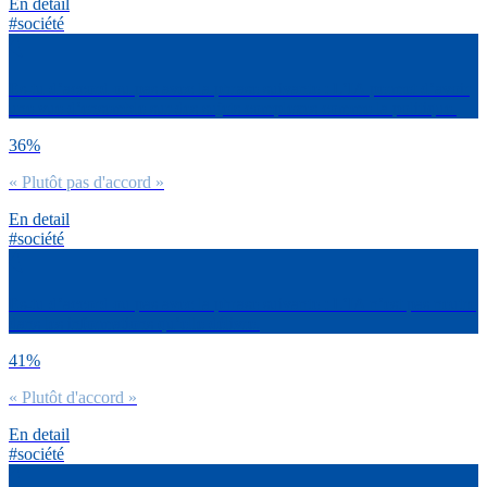
En detail
#société
Es-tu d’accord ou pas avec la phrase suivante : L’IA permet d’avoir
une vue d’ensemble sur des sujets complexes comme la politique.
36%
« Plutôt pas d'accord »
En detail
#société
Es-tu d’accord ou pas avec la phrase suivante : L’IA n’est pas neutre
dans les informations qu’elle délivre.
41%
« Plutôt d'accord »
En detail
#société