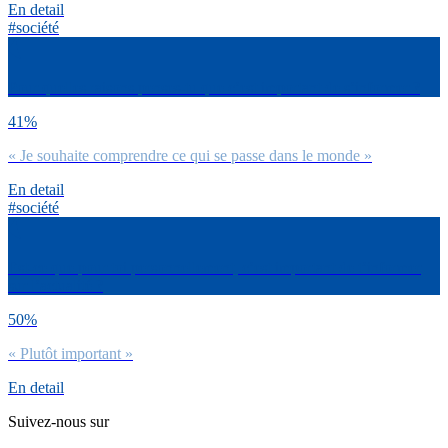
En detail
#société
Pour quelles raisons penses-tu que c’est important de s’informer ?
41%
« Je souhaite comprendre ce qui se passe dans le monde »
En detail
#société
Est-ce que pour toi personnellement, c’est important de t’informer
sur l’actualité ?
50%
« Plutôt important »
En detail
Suivez-nous sur