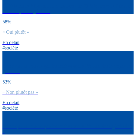
Et 20 Minutes ? Est-ce que tu trouves que 20 Minutes est à l’écoute
des Français en général ?
58%
« Oui plutôt »
En detail
#société
Est-ce que tu trouves que les médias sont à l’écoute des Français en
général ?
53%
« Non plutôt pas »
En detail
#société
Est-ce que tu trouves que les médias sont à l’écoute de ta génération
?