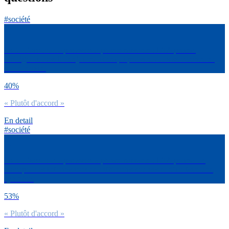
#société
Es-tu d’accord ou pas avec la phrase suivante : L’IA permet
d’alléger le travail des journalistes qui peuvent alors se concentrer
sur le terrain.
40%
« Plutôt d'accord »
En detail
#société
Es-tu d’accord ou pas avec la phrase suivante : L’IA permet de
recouper des informations de différentes sources et d’en faire une
synthèse.
53%
« Plutôt d'accord »