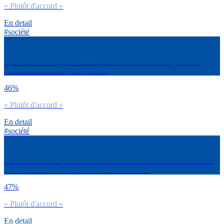
« Plutôt d'accord »
En detail
#société
Es-tu d’accord ou pas avec la phrase suivante : La majorité des
journalistes ne sont pas objectifs.
46%
« Plutôt d'accord »
En detail
#société
Es-tu d’accord ou pas avec la phrase suivante : Dans de nombreux
médias, l’opinion l’emporte sur l’information.
47%
« Plutôt d'accord »
En detail