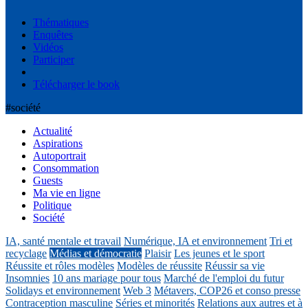
Thématiques
Enquêtes
Vidéos
Participer
Télécharger le book
#société
Actualité
Aspirations
Autoportrait
Consommation
Guests
Ma vie en ligne
Politique
Société
IA, santé mentale et travail
Numérique, IA et environnement
Tri et
recyclage
Médias et démocratie
Plaisir
Les jeunes et le sport
Réussite et rôles modèles
Modèles de réussite
Réussir sa vie
Insomnies
10 ans mariage pour tous
Marché de l'emploi du futur
Solidays et environnement
Web 3
Métavers, COP26 et conso presse
Contraception masculine
Séries et minorités
Relations aux autres et à