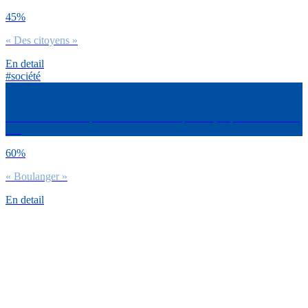
45%
« Des citoyens »
En detail
#société
Si une de ces deux professions devait disparaître, laquelle sauverais-
tu ?
60%
« Boulanger »
En detail