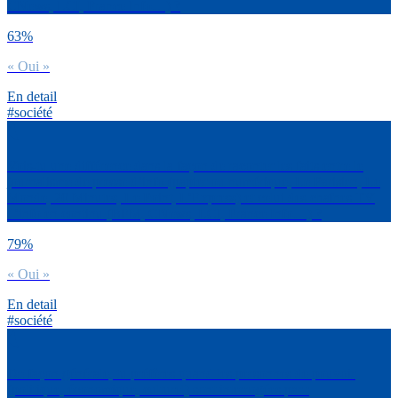
CNews, LCI, France Info…) ?
63%
« Oui »
En detail
#société
Vois-tu une différence dans la façon de raconter les faits entre le
journalisme de presse d’info (papier ou numérique, Le Parisien, Le
Monde, 20 Minutes, Le Point, L’Express) et celui des chaînes TV
d’info en continu (BFM, CNews, LCI, France Info…) ?
79%
« Oui »
En detail
#société
De façon générale, tu préfères quand les personnes de pouvoir
(politique, économique, culturel) sont interrogées par :