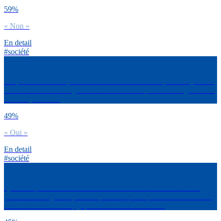
59%
« Non »
En detail
#société
Toi personnellement, au cours des 12 derniers mois, as-tu déjà lu un
article de fact-checking mais cet article ne t’a pas fait changer d’avis
sur le sujet traité ?
49%
« Oui »
En detail
#société
Quand la presse d’info tente de dénoncer les fautes ou excès de
pouvoir de dirigeants (comme par exemple la presse d’info US vis-
à-vis de Donald Trump), quel effet cela a selon toi ?