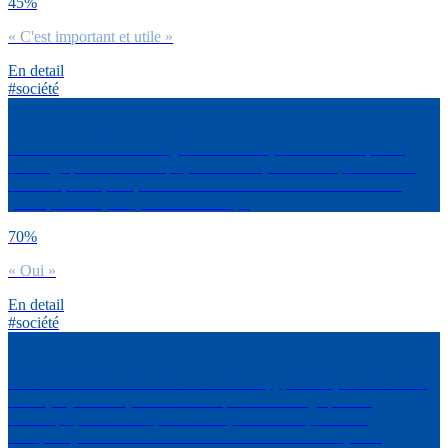
45%
« C'est important et utile »
En detail
#société
Vois-tu une différence en général entre le journalisme de presse
d’info (papier ou numérique, Le Parisien, Le Monde, 20 Minutes,
Le Point, L’Express) et celui des chaînes TV d’info en continu
(BFM, CNews, LCI, France Info…) ?
70%
« Oui »
En detail
#société
Vois-tu une différence dans les contenus (type de sujets et diversité
des sujets) entre le journalisme de presse d’info (papier ou
numérique, Le Parisien, Le Monde, 20 Minutes, Le Point,
L’Express) et celui des chaînes TV d’info en continu (BFM,