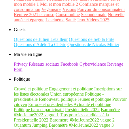
mon mobile 1
Moi et mon mobile 2
Confiance marques et
consommation
Veganisme
Visions
Pouvoir du consommateur
Rentrée 2021 et conso
Conso online
Seconde main
Nouvelle
année et épargne
Le cinéma
Santé
Jeux Vidéos 2025
Guests
Questions de Julien Letailleur
Questions de Seb la Frite
Questions d'Adèle Ta Chérie
Questions de Nicolas Minier
Ma vie en ligne
Privacy
Réseaux sociaux
Facebook
Cyberviolence
Revenge
Porn
Politique
Crowd et politique
Engagement et politique
Inscriptions sur
les listes électorales
Union européenne
Politique -
présidentielle
Renouveau politique
Jeunes et politique
Pouvoir
citoyen
Europe et présidentielles
Actualité et politique
Politique baro et participatif
Présidentielle 2022
Baromètre
#MoiJeune2022 vague 1
Tips pour les candidats à la
Présidentielle 2022
Baromètre #MoiJeune2022 vague 2
Quantum Jumping
Baromètre #MoiJeune2022 vague 3