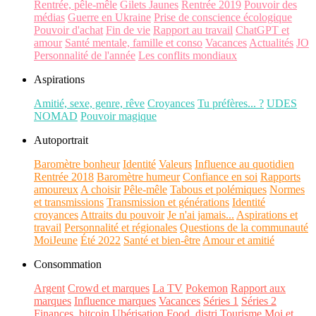
Rentrée, pêle-mêle
Gilets Jaunes
Rentrée 2019
Pouvoir des
médias
Guerre en Ukraine
Prise de conscience écologique
Pouvoir d'achat
Fin de vie
Rapport au travail
ChatGPT et
amour
Santé mentale, famille et conso
Vacances
Actualités
JO
Personnalité de l'année
Les conflits mondiaux
Aspirations
Amitié, sexe, genre, rêve
Croyances
Tu préfères... ?
UDES
NOMAD
Pouvoir magique
Autoportrait
Baromètre bonheur
Identité
Valeurs
Influence au quotidien
Rentrée 2018
Baromètre humeur
Confiance en soi
Rapports
amoureux
A choisir
Pêle-mêle
Tabous et polémiques
Normes
et transmissions
Transmission et générations
Identité
croyances
Attraits du pouvoir
Je n'ai jamais...
Aspirations et
travail
Personnalité et régionales
Questions de la communauté
MoiJeune
Été 2022
Santé et bien-être
Amour et amitié
Consommation
Argent
Crowd et marques
La TV
Pokemon
Rapport aux
marques
Influence marques
Vacances
Séries 1
Séries 2
Finances, bitcoin
Ubérisation
Food, distri
Tourisme
Moi et