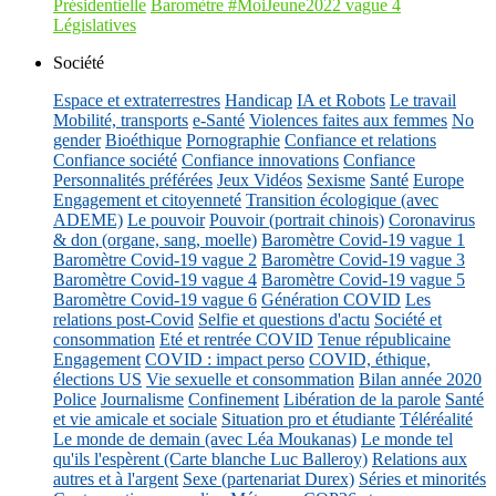
Présidentielle
Baromètre #MoiJeune2022 vague 4
Législatives
Société
Espace et extraterrestres
Handicap
IA et Robots
Le travail
Mobilité, transports
e-Santé
Violences faites aux femmes
No
gender
Bioéthique
Pornographie
Confiance et relations
Confiance société
Confiance innovations
Confiance
Personnalités préférées
Jeux Vidéos
Sexisme
Santé
Europe
Engagement et citoyenneté
Transition écologique (avec
ADEME)
Le pouvoir
Pouvoir (portrait chinois)
Coronavirus
& don (organe, sang, moelle)
Baromètre Covid-19 vague 1
Baromètre Covid-19 vague 2
Baromètre Covid-19 vague 3
Baromètre Covid-19 vague 4
Baromètre Covid-19 vague 5
Baromètre Covid-19 vague 6
Génération COVID
Les
relations post-Covid
Selfie et questions d'actu
Société et
consommation
Eté et rentrée COVID
Tenue républicaine
Engagement
COVID : impact perso
COVID, éthique,
élections US
Vie sexuelle et consommation
Bilan année 2020
Police
Journalisme
Confinement
Libération de la parole
Santé
et vie amicale et sociale
Situation pro et étudiante
Téléréalité
Le monde de demain (avec Léa Moukanas)
Le monde tel
qu'ils l'espèrent (Carte blanche Luc Balleroy)
Relations aux
autres et à l'argent
Sexe (partenariat Durex)
Séries et minorités