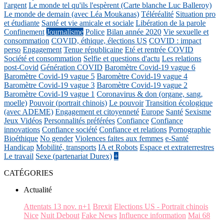
l'argent
Le monde tel qu'ils l'espèrent (Carte blanche Luc Balleroy)
Le monde de demain (avec Léa Moukanas)
Téléréalité
Situation pro
et étudiante
Santé et vie amicale et sociale
Libération de la parole
Confinement
Journalisme
Police
Bilan année 2020
Vie sexuelle et
consommation
COVID, éthique, élections US
COVID : impact
perso
Engagement
Tenue républicaine
Eté et rentrée COVID
Société et consommation
Selfie et questions d'actu
Les relations
post-Covid
Génération COVID
Baromètre Covid-19 vague 6
Baromètre Covid-19 vague 5
Baromètre Covid-19 vague 4
Baromètre Covid-19 vague 3
Baromètre Covid-19 vague 2
Baromètre Covid-19 vague 1
Coronavirus & don (organe, sang,
moelle)
Pouvoir (portrait chinois)
Le pouvoir
Transition écologique
(avec ADEME)
Engagement et citoyenneté
Europe
Santé
Sexisme
Jeux Vidéos
Personnalités préférées
Confiance
Confiance
innovations
Confiance société
Confiance et relations
Pornographie
Bioéthique
No gender
Violences faites aux femmes
e-Santé
Handicap
Mobilité, transports
IA et Robots
Espace et extraterrestres
Le travail
Sexe (partenariat Durex)
+
CATÉGORIES
Actualité
Attentats 13 nov. n+1
Brexit
Elections US - Portrait chinois
Nice
Nuit Debout
Fake News
Influence information
Mai 68