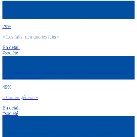
En priorité, qu’attends-tu d’un journaliste ?
29%
« Les faits, rien que les faits »
En detail
#société
Penses-tu que les hommes et femmes politiques ont une influence
sur les journalistes ?
49%
« Oui en général »
En detail
#société
Penses-tu que les journalistes ont une influence sur le parcours et les