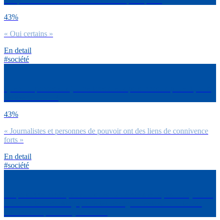
comportements des hommes et femmes politiques ?
43%
« Oui certains »
En detail
#société
Quand tu penses aux journalistes et aux personnes de pouvoir, tu te
dis avant tout… ?
43%
« Journalistes et personnes de pouvoir ont des liens de connivence
forts »
En detail
#société
Toi personnellement, au cours des 12 derniers mois, as-tu déjà lu un
article de fact-checking qui t’a fait changer d’avis sur une fausse
information que tu croyais vraie ?