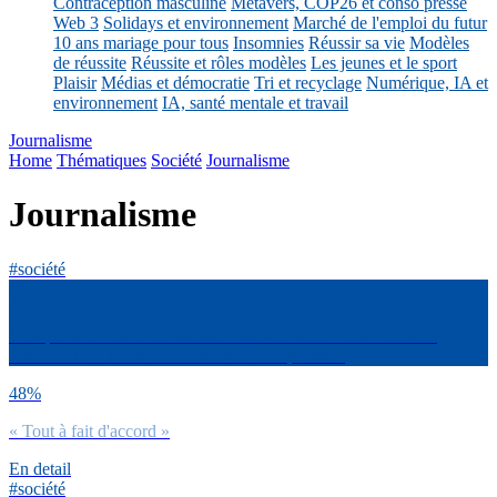
Contraception masculine
Métavers, COP26 et conso presse
Web 3
Solidays et environnement
Marché de l'emploi du futur
10 ans mariage pour tous
Insomnies
Réussir sa vie
Modèles
de réussite
Réussite et rôles modèles
Les jeunes et le sport
Plaisir
Médias et démocratie
Tri et recyclage
Numérique, IA et
environnement
IA, santé mentale et travail
Journalisme
Home
Thématiques
Société
Journalisme
Journalisme
#société
« La presse d’info est essentielle au bon fonctionnement de la
démocratie. » Es-tu d’accord avec cette phrase ?
48%
« Tout à fait d'accord »
En detail
#société