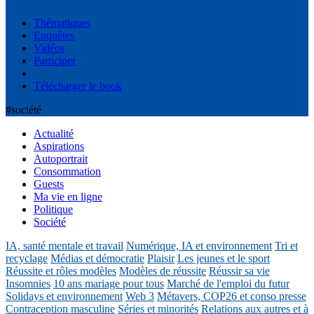
Thématiques
Enquêtes
Vidéos
Participer
Télécharger le book
#société
Actualité
Aspirations
Autoportrait
Consommation
Guests
Ma vie en ligne
Politique
Société
IA, santé mentale et travail
Numérique, IA et environnement
Tri et
recyclage
Médias et démocratie
Plaisir
Les jeunes et le sport
Réussite et rôles modèles
Modèles de réussite
Réussir sa vie
Insomnies
10 ans mariage pour tous
Marché de l'emploi du futur
Solidays et environnement
Web 3
Métavers, COP26 et conso presse
Contraception masculine
Séries et minorités
Relations aux autres et à