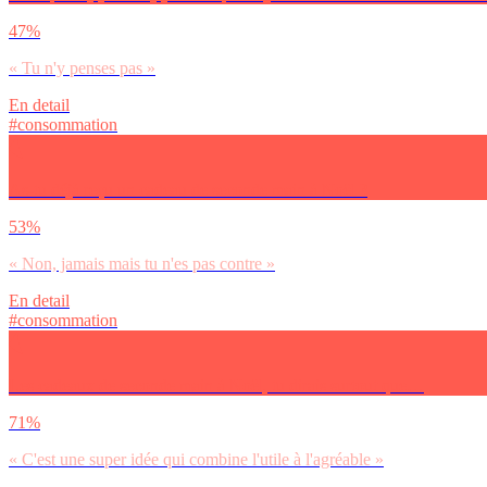
47%
« Tu n'y penses pas »
En detail
#consommation
As-tu déjà reçu un cadeau de seconde main à Noël ?
53%
« Non, jamais mais tu n'es pas contre »
En detail
#consommation
Les cadeaux de seconde main à Noël, tu dirais surtout que…
71%
« C'est une super idée qui combine l'utile à l'agréable »