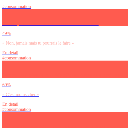
#consommation
As-tu déjà offert un cadeau de seconde main à Noël ?
49%
« Non, jamais mais tu pourrais le faire »
En detail
#consommation
Pour quelle(s) raison(s) tu as déjà offert un cadeau de seconde main à
69%
« C'est moins cher »
En detail
#consommation
Pour quelle(s) raison(s) tu n’as pas déjà offert un cadeau de seconde 