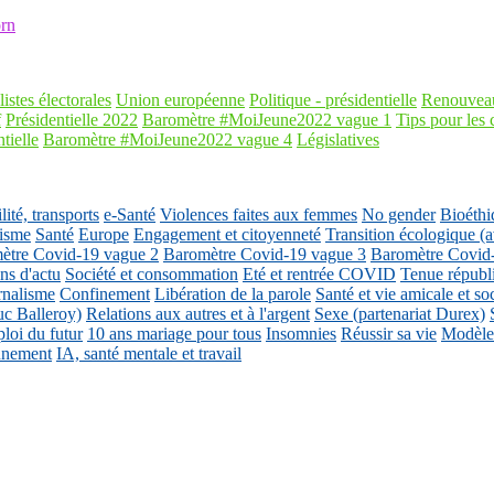
rn
listes électorales
Union européenne
Politique - présidentielle
Renouveau
f
Présidentielle 2022
Baromètre #MoiJeune2022 vague 1
Tips pour les 
tielle
Baromètre #MoiJeune2022 vague 4
Législatives
ité, transports
e-Santé
Violences faites aux femmes
No gender
Bioéthi
isme
Santé
Europe
Engagement et citoyenneté
Transition écologique
ètre Covid-19 vague 2
Baromètre Covid-19 vague 3
Baromètre Covid
ons d'actu
Société et consommation
Eté et rentrée COVID
Tenue républ
rnalisme
Confinement
Libération de la parole
Santé et vie amicale et so
uc Balleroy)
Relations aux autres et à l'argent
Sexe (partenariat Durex)
loi du futur
10 ans mariage pour tous
Insomnies
Réussir sa vie
Modèles
nnement
IA, santé mentale et travail