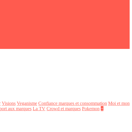
r
Visions
Veganisme
Confiance marques et consommation
Moi et mon
port aux marques
La TV
Crowd et marques
Pokemon
+