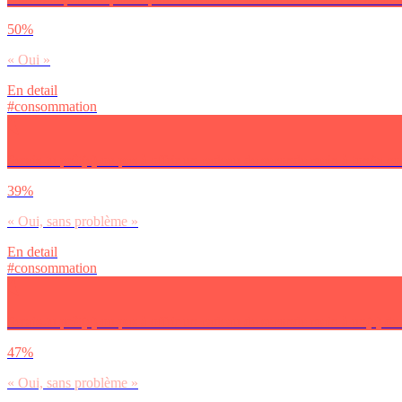
50%
« Oui »
En detail
#consommation
Serais-tu prêt(e) ou pas à offrir un cadeau de seconde main à ton/ta co
39%
« Oui, sans problème »
En detail
#consommation
Serais-tu prêt(e) ou pas à offrir un cadeau de seconde main à un(e) de 
47%
« Oui, sans problème »