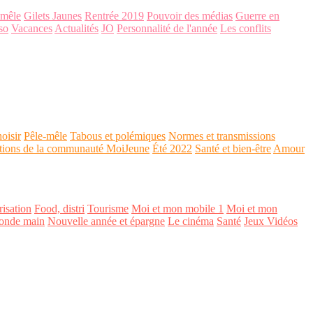
-mêle
Gilets Jaunes
Rentrée 2019
Pouvoir des médias
Guerre en
so
Vacances
Actualités
JO
Personnalité de l'année
Les conflits
oisir
Pêle-mêle
Tabous et polémiques
Normes et transmissions
tions de la communauté MoiJeune
Été 2022
Santé et bien-être
Amour
isation
Food, distri
Tourisme
Moi et mon mobile 1
Moi et mon
onde main
Nouvelle année et épargne
Le cinéma
Santé
Jeux Vidéos