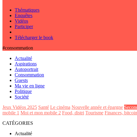
Thématiques
Enquêtes
Vidéos
Participer
Télécharger le book
#consommation
Actualité
Aspirations
Autoportrait
Consommation
Guests
Ma vie en ligne
Politique
Société
Jeux Vidéos 2025
Santé
Le cinéma
Nouvelle année et épargne
Secon
mobile 1
Moi et mon mobile 2
Food, distri
Tourisme
Finances, bitcoi
CATÉGORIES
Actualité