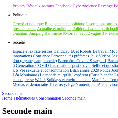
Privacy
Réseaux sociaux
Facebook
Cyberviolence
Revenge Po
Politique
Crowd et politique
Engagement et politique
Inscriptions sur les 
présidentielles
Actualité et politique
Politique baro et participati
Quantum Jumping
Baromètre #MoiJeune2022 vague 3
Présiden
Société
Espace et extraterrestres
Handicap
IA et Robots
Le travail
Mobil
innovations
Confiance
Personnalités préférées
Jeux Vidéos
Sex
don (organe, sang, moelle)
Baromètre Covid-19 vague 1
Barom
6
Génération COVID
Les relations post-Covid
Selfie et questi
US
Vie sexuelle et consommation
Bilan année 2020
Police
Jou
Léa Moukanas)
Le monde tel qu'ils l'espèrent (Carte blanche L
conso presse
Web 3
Solidays et environnement
Marché de l'emp
Médias et démocratie
Tri et recyclage
Numérique, IA et enviro
Seconde main
Home
Thématiques
Consommation
Seconde main
Seconde main