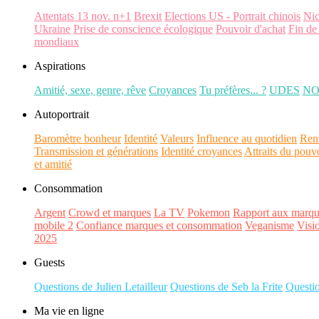
Attentats 13 nov. n+1
Brexit
Elections US - Portrait chinois
Ni
Ukraine
Prise de conscience écologique
Pouvoir d'achat
Fin de
mondiaux
Aspirations
Amitié, sexe, genre, rêve
Croyances
Tu préfères... ?
UDES
N
Autoportrait
Baromètre bonheur
Identité
Valeurs
Influence au quotidien
Ren
Transmission et générations
Identité croyances
Attraits du pouv
et amitié
Consommation
Argent
Crowd et marques
La TV
Pokemon
Rapport aux marqu
mobile 2
Confiance marques et consommation
Veganisme
Visi
2025
Guests
Questions de Julien Letailleur
Questions de Seb la Frite
Questi
Ma vie en ligne