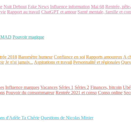
ce
Nuit Debout
Fake News
Influence information
Mai 68
Rentrée, pêle
 vie
Rapport au travail
ChatGPT et amour
Santé mentale, famille et con
OMAD
Pouvoir magique
trée 2018
Baromètre humeur
Confiance en soi
Rapports amoureux
A ch
oir
Je n'ai jamais...
Aspirations et travail
Personnalité et régionales
Ques
es
Influence marques
Vacances
Séries 1
Séries 2
Finances, bitcoin
Ubér
ons
Pouvoir du consommateur
Rentrée 2021 et conso
Conso online
Sec
ons d'Adèle Ta Chérie
Questions de Nicolas Minier