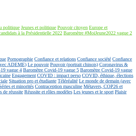
 politique
Jeunes et politique
Pouvoir citoyen
Europe et
candidats à la Présidentielle 2022
Baromètre #MoiJeune2022 vague 2
que
Pornographie
Confiance et relations
Confiance société
Confiance
 (avec ADEME)
Le pouvoir
Pouvoir (portrait chinois)
Coronavirus &
-19 vague 4
Baromètre Covid-19 vague 5
Baromètre Covid-19 vague
icaine
Engagement
COVID : impact perso
COVID, éthique, élections
ciale
Situation pro et étudiante
Téléréalité
Le monde de demain (avec
Séries et minorités
Contraception masculine
Métavers, COP26 et
 de réussite
Réussite et rôles modèles
Les jeunes et le sport
Plaisir