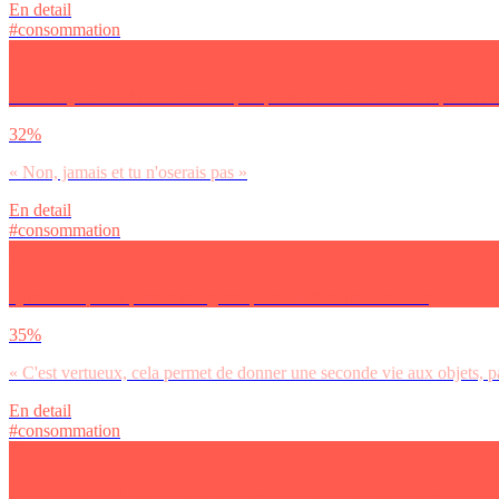
En detail
#consommation
As-tu déjà revendu ou donné à quelqu’un d’autre un cadeau que tu avais 
32%
« Non, jamais et tu n'oserais pas »
En detail
#consommation
Qu’est-ce que tu penses des gens qui revendent un cadeau ?
35%
« C'est vertueux, cela permet de donner une seconde vie aux objets, p
En detail
#consommation
Aurais-tu peur de passer pour un radin en offrant un cadeau de secon