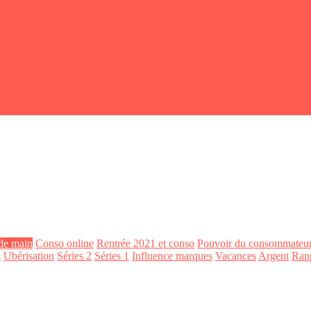
de main
Conso online
Rentrée 2021 et conso
Pouvoir du consommateu
n
Ubérisation
Séries 2
Séries 1
Influence marques
Vacances
Argent
Rap