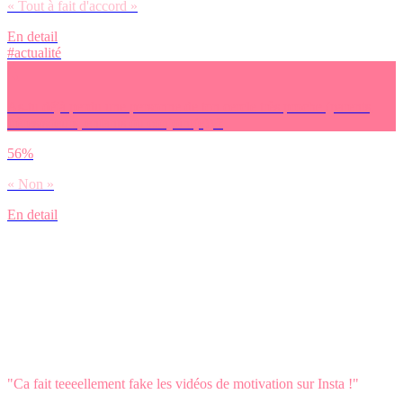
« Tout à fait d'accord »
En detail
#actualité
As-tu déjà perdu une personne de ton cercle très proche (parents,
frères/soeurs, enfants ou conjoint(e)) ?
56%
« Non »
En detail
"Ca fait teeeellement fake les vidéos de motivation sur Insta !"