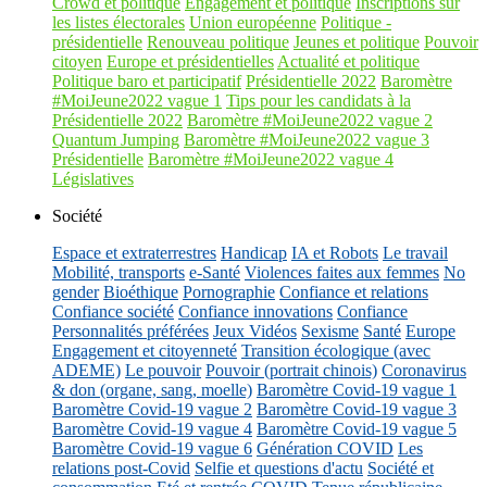
Crowd et politique
Engagement et politique
Inscriptions sur
les listes électorales
Union européenne
Politique -
présidentielle
Renouveau politique
Jeunes et politique
Pouvoir
citoyen
Europe et présidentielles
Actualité et politique
Politique baro et participatif
Présidentielle 2022
Baromètre
#MoiJeune2022 vague 1
Tips pour les candidats à la
Présidentielle 2022
Baromètre #MoiJeune2022 vague 2
Quantum Jumping
Baromètre #MoiJeune2022 vague 3
Présidentielle
Baromètre #MoiJeune2022 vague 4
Législatives
Société
Espace et extraterrestres
Handicap
IA et Robots
Le travail
Mobilité, transports
e-Santé
Violences faites aux femmes
No
gender
Bioéthique
Pornographie
Confiance et relations
Confiance société
Confiance innovations
Confiance
Personnalités préférées
Jeux Vidéos
Sexisme
Santé
Europe
Engagement et citoyenneté
Transition écologique (avec
ADEME)
Le pouvoir
Pouvoir (portrait chinois)
Coronavirus
& don (organe, sang, moelle)
Baromètre Covid-19 vague 1
Baromètre Covid-19 vague 2
Baromètre Covid-19 vague 3
Baromètre Covid-19 vague 4
Baromètre Covid-19 vague 5
Baromètre Covid-19 vague 6
Génération COVID
Les
relations post-Covid
Selfie et questions d'actu
Société et