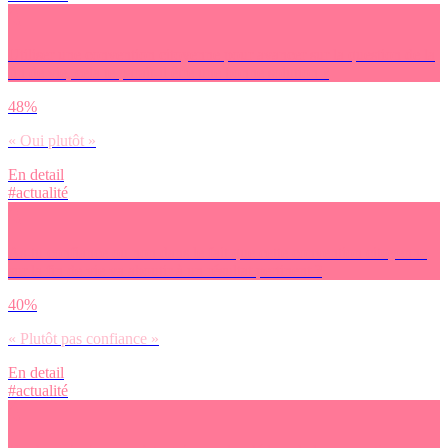
Utiliser une convention citoyenne pour avancer sur la question de la
fin de vie, cela te paraît-il être une bonne solution ?
48%
« Oui plutôt »
En detail
#actualité
As-tu confiance ou non dans le fait que cette convention citoyenne
sur la fin de vie va aboutir à un résultat pertinent ?
40%
« Plutôt pas confiance »
En detail
#actualité