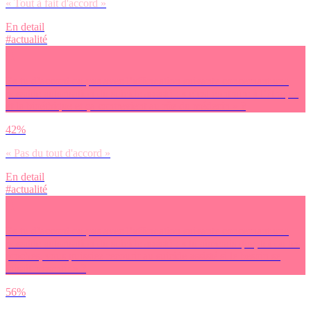
« Tout à fait d'accord »
En detail
#actualité
Es-tu d’accord ou pas avec l’affirmation suivante concernant une
possible autorisation du suicide assisté : « c’est contraire à l’éthique
et la bioéthique et ça contrevient au rôe du médecin » ?
42%
« Pas du tout d'accord »
En detail
#actualité
Es-tu d’accord ou pas avec l’affirmation suivante concernant une
possible autorisation du suicide assisté : « tu aimerais que, toi ou tes
proches, vous puissiez recourir au suicide assisté si le besoin se
faisait ressentir » ?
56%