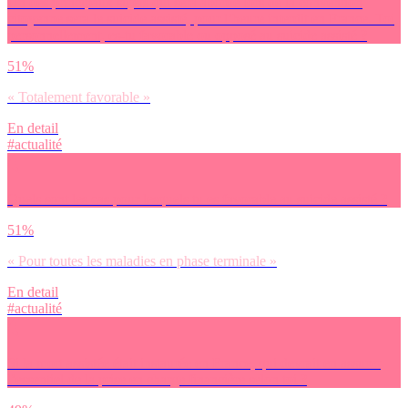
Un des principaux sujets qui sera abordé lors de la convention
citoyenne sera le suicide assisté, pour l’heure interdit en France. Toi
personnellement, es-tu favorable ou opposé au suicide assisté ?
51%
« Totalement favorable »
En detail
#actualité
Quels sont les cas pour lesquels tu es favorable au suicide assisté ?
51%
« Pour toutes les maladies en phase terminale »
En detail
#actualité
Si la mort assistée était instaurée en France, qui devrait en assurer
l’essentiel de la prise en charge financière selon toi ?