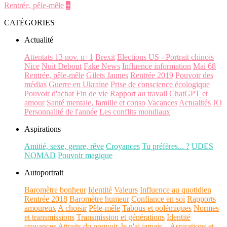
Rentrée, pêle-mêle
+
CATÉGORIES
Actualité
Attentats 13 nov. n+1
Brexit
Elections US - Portrait chinois
Nice
Nuit Debout
Fake News
Influence information
Mai 68
Rentrée, pêle-mêle
Gilets Jaunes
Rentrée 2019
Pouvoir des
médias
Guerre en Ukraine
Prise de conscience écologique
Pouvoir d'achat
Fin de vie
Rapport au travail
ChatGPT et
amour
Santé mentale, famille et conso
Vacances
Actualités
JO
Personnalité de l'année
Les conflits mondiaux
Aspirations
Amitié, sexe, genre, rêve
Croyances
Tu préfères... ?
UDES
NOMAD
Pouvoir magique
Autoportrait
Baromètre bonheur
Identité
Valeurs
Influence au quotidien
Rentrée 2018
Baromètre humeur
Confiance en soi
Rapports
amoureux
A choisir
Pêle-mêle
Tabous et polémiques
Normes
et transmissions
Transmission et générations
Identité
croyances
Attraits du pouvoir
Je n'ai jamais...
Aspirations et