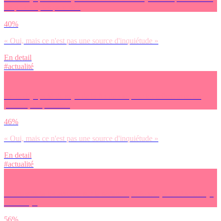
tes proches, tes parents ?
40%
« Oui, mais ce n'est pas une source d'inquiétude »
En detail
#actualité
As-tu déjà parlé du sujet de la fin de vie pour toi-même avec tes
proches, tes parents ?
46%
« Oui, mais ce n'est pas une source d'inquiétude »
En detail
#actualité
Connais-tu la loi actuelle sur la sédation profonde (la loi dite Claeys
Leonetti) ?
56%