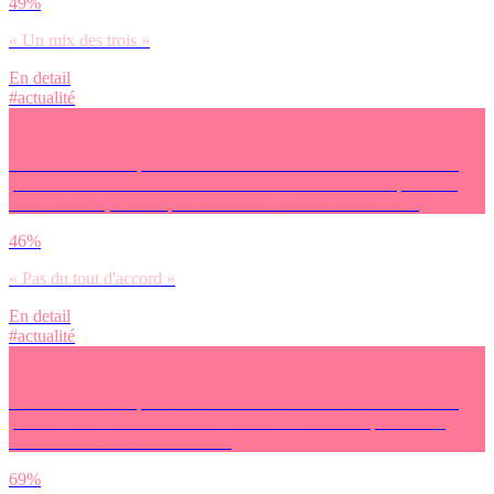
49%
« Un mix des trois »
En detail
#actualité
Es-tu d’accord ou pas avec l’affirmation suivante concernant une
possible autorisation du suicide assisté : « commencer à parler de
suicide assisté, c’est la porte ouverte à toutes les dérives » ?
46%
« Pas du tout d'accord »
En detail
#actualité
Es-tu d’accord ou pas avec l’affirmation suivante concernant une
possible autorisation du suicide assisté : « c’est une question de
liberté et de choix individuel » ?
69%