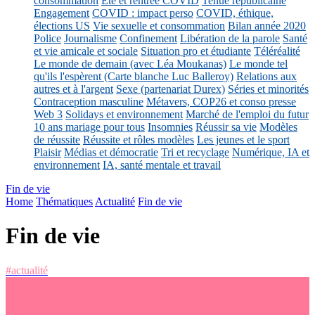
consommation
Eté et rentrée COVID
Tenue républicaine
Engagement
COVID : impact perso
COVID, éthique,
élections US
Vie sexuelle et consommation
Bilan année 2020
Police
Journalisme
Confinement
Libération de la parole
Santé
et vie amicale et sociale
Situation pro et étudiante
Téléréalité
Le monde de demain (avec Léa Moukanas)
Le monde tel
qu'ils l'espèrent (Carte blanche Luc Balleroy)
Relations aux
autres et à l'argent
Sexe (partenariat Durex)
Séries et minorités
Contraception masculine
Métavers, COP26 et conso presse
Web 3
Solidays et environnement
Marché de l'emploi du futur
10 ans mariage pour tous
Insomnies
Réussir sa vie
Modèles
de réussite
Réussite et rôles modèles
Les jeunes et le sport
Plaisir
Médias et démocratie
Tri et recyclage
Numérique, IA et
environnement
IA, santé mentale et travail
Fin de vie
Home
Thématiques
Actualité
Fin de vie
Fin de vie
#actualité
As-tu déjà parlé du sujet de la fin de vie au sujet de tes parents avec