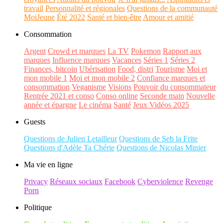
travail
Personnalité et régionales
Questions de la communauté
MoiJeune
Été 2022
Santé et bien-être
Amour et amitié
Consommation
Argent
Crowd et marques
La TV
Pokemon
Rapport aux
marques
Influence marques
Vacances
Séries 1
Séries 2
Finances, bitcoin
Ubérisation
Food, distri
Tourisme
Moi et
mon mobile 1
Moi et mon mobile 2
Confiance marques et
consommation
Veganisme
Visions
Pouvoir du consommateur
Rentrée 2021 et conso
Conso online
Seconde main
Nouvelle
année et épargne
Le cinéma
Santé
Jeux Vidéos 2025
Guests
Questions de Julien Letailleur
Questions de Seb la Frite
Questions d'Adèle Ta Chérie
Questions de Nicolas Minier
Ma vie en ligne
Privacy
Réseaux sociaux
Facebook
Cyberviolence
Revenge
Porn
Politique