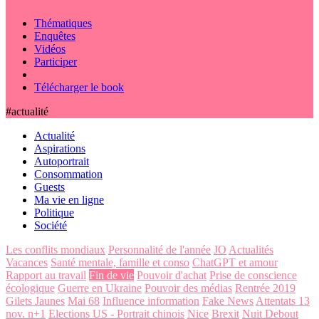
Thématiques
Enquêtes
Vidéos
Participer
Télécharger le book
#actualité
Actualité
Aspirations
Autoportrait
Consommation
Guests
Ma vie en ligne
Politique
Société
Les conflits mondiaux
Personnalité de l'année
JO
Actualités
Vacances
Santé mentale, famille et conso
ChatGPT et amour
Rapport au travail
Fin de vie
Pouvoir d'achat
Prise de conscience
écologique
Guerre en Ukraine
Pouvoir des médias
Rentrée 2019
Gilets Jaunes
Mai 68
Influence information
Fake News
Attentats 13
nov. n+1
Elections US - Portrait chinois
Nice
Brexit
Nuit Debout