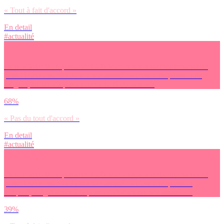
« Tout à fait d'accord »
En detail
#actualité
Es-tu d’accord ou pas avec l’affirmation suivante concernant une
possible autorisation du suicide assisté : « c’est une question de
religion, l’Etat n’a pas à intervenir là-dedans » ?
68%
« Pas du tout d'accord »
En detail
#actualité
Es-tu d’accord ou pas avec l’affirmation suivante concernant une
possible autorisation du suicide assisté : « c’est une question
d’équité, d’égal accès à la possibilité d’un suicide assisté » ?
39%