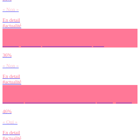
« Non »
En detail
#actualité
As-tu déjà entendu parler des directives anticipées ?
36%
« Non »
En detail
#actualité
Penses-tu qu’il faille rendre ces directives anticipées obligatoires ?
46%
« Oui »
En detail
#actualité