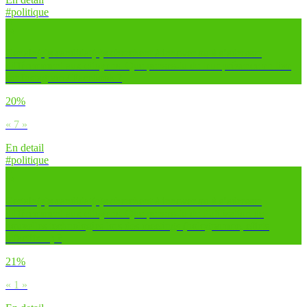
#politique
Certain(e)s candidat(e)s cherchent à innover ou à s’adresser
différemment aux citoyens. Que penses-tu de leur présence en live
sur Instagram / Facebook ?
20%
« 7 »
En detail
#politique
Certain(e)s candidat(e)s cherchent à innover ou à s’adresser
différemment aux citoyens. Que penses-tu de l’utilisation de
nouvelles technologies lors des meetings (hologramme, effets
olfactifs…) ?
21%
« 1 »