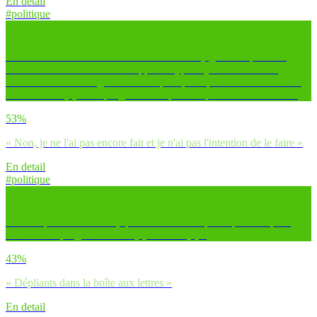
En detail
#politique
Pour t’aider dans le choix de ton/ta candidat(e), est-ce que tu as
l’intention de te servir d’une appli du type Elyze ou Boussole
Présidentielle ? Il s’agit de test ou quiz qui te permettent de trouver
le/la candidat(e) ou le programme le plus adapté à tes convictions.
53%
« Non, je ne l'ai pas encore fait et je n'ai pas l'intention de le faire »
En detail
#politique
Pour toi personnellement, quel est le format que tu préfères pour
connaître le programme d’un(e) candidat(e) ?
43%
« Dépliants dans la boîte aux lettres »
En detail