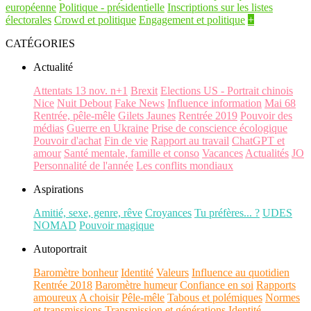
européenne
Politique - présidentielle
Inscriptions sur les listes
électorales
Crowd et politique
Engagement et politique
+
CATÉGORIES
Actualité
Attentats 13 nov. n+1
Brexit
Elections US - Portrait chinois
Nice
Nuit Debout
Fake News
Influence information
Mai 68
Rentrée, pêle-mêle
Gilets Jaunes
Rentrée 2019
Pouvoir des
médias
Guerre en Ukraine
Prise de conscience écologique
Pouvoir d'achat
Fin de vie
Rapport au travail
ChatGPT et
amour
Santé mentale, famille et conso
Vacances
Actualités
JO
Personnalité de l'année
Les conflits mondiaux
Aspirations
Amitié, sexe, genre, rêve
Croyances
Tu préfères... ?
UDES
NOMAD
Pouvoir magique
Autoportrait
Baromètre bonheur
Identité
Valeurs
Influence au quotidien
Rentrée 2018
Baromètre humeur
Confiance en soi
Rapports
amoureux
A choisir
Pêle-mêle
Tabous et polémiques
Normes
et transmissions
Transmission et générations
Identité