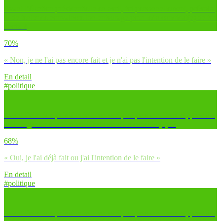
Avant l’élection présidentielle en avril, toi personnellement, prévois-
tu de tenter de convaincre ton entourage pour le/la candidat(e) de ton
choix ?
70%
« Non, je ne l'ai pas encore fait et je n'ai pas l'intention de le faire »
En detail
#politique
Avant l’élection présidentielle en avril, toi personnellement, prévois-
tu de regarder à la télé les débats avec les candidat(e)s ?
68%
« Oui, je l'ai déjà fait ou j'ai l'intention de le faire »
En detail
#politique
Avant l’élection présidentielle en avril, toi personnellement, prévois-