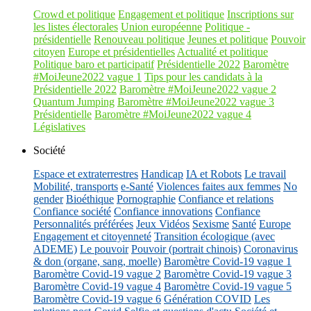
Crowd et politique
Engagement et politique
Inscriptions sur
les listes électorales
Union européenne
Politique -
présidentielle
Renouveau politique
Jeunes et politique
Pouvoir
citoyen
Europe et présidentielles
Actualité et politique
Politique baro et participatif
Présidentielle 2022
Baromètre
#MoiJeune2022 vague 1
Tips pour les candidats à la
Présidentielle 2022
Baromètre #MoiJeune2022 vague 2
Quantum Jumping
Baromètre #MoiJeune2022 vague 3
Présidentielle
Baromètre #MoiJeune2022 vague 4
Législatives
Société
Espace et extraterrestres
Handicap
IA et Robots
Le travail
Mobilité, transports
e-Santé
Violences faites aux femmes
No
gender
Bioéthique
Pornographie
Confiance et relations
Confiance société
Confiance innovations
Confiance
Personnalités préférées
Jeux Vidéos
Sexisme
Santé
Europe
Engagement et citoyenneté
Transition écologique (avec
ADEME)
Le pouvoir
Pouvoir (portrait chinois)
Coronavirus
& don (organe, sang, moelle)
Baromètre Covid-19 vague 1
Baromètre Covid-19 vague 2
Baromètre Covid-19 vague 3
Baromètre Covid-19 vague 4
Baromètre Covid-19 vague 5
Baromètre Covid-19 vague 6
Génération COVID
Les