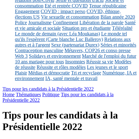
relations post-Covid
Selfie et questions d'actu
Société et
consommation
Eté et rentrée COVID
Tenue républicaine
Engagement
COVID : impact perso
COVID, éthique,
élections US
Vie sexuelle et consommation
Bilan année 2020
Police
Journalisme
Confinement
Libération de la parole
Santé
et vie amicale et sociale
Situation pro et étudiante
Téléréalité
Le monde de demain (avec Léa Moukanas)
Le monde tel
qu'ils l'espèrent (Carte blanche Luc Balleroy)
Relations aux
autres et à l'argent
Sexe (partenariat Durex)
Séries et minorités
Contraception masculine
Métavers, COP26 et conso presse
Web 3
Solidays et environnement
Marché de l'emploi du futur
10 ans mariage pour tous
Insomnies
Réussir sa vie
Modèles
de réussite
Réussite et rôles modèles
Les jeunes et le sport
Plaisir
Médias et démocratie
Tri et recyclage
Numérique, IA et
environnement
IA, santé mentale et travail
Tips pour les candidats à la Présidentielle 2022
Home
Thématiques
Politique
Tips pour les candidats à la
Présidentielle 2022
Tips pour les candidats à la
Présidentielle 2022