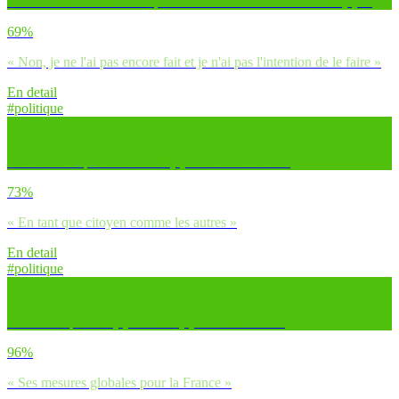
tu de t’inscrire sur les comptes réseaux sociaux des candidat(e)s ?
69%
« Non, je ne l'ai pas encore fait et je n'ai pas l'intention de le faire »
En detail
#politique
Souhaites-tu que les candidat(e)s s’adressent à toi :
73%
« En tant que citoyen comme les autres »
En detail
#politique
Tu voteras pour un(e) candidat(e) en fonction de :
96%
« Ses mesures globales pour la France »