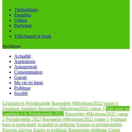
Thématiques
Enquêtes
Vidéos
Participer
Télécharger le book
#politique
Actualité
Aspirations
Autoportrait
Consommation
Guests
Ma vie en ligne
Politique
Société
Législatives
Présidentielle
Baromètre #MoiJeune2022 vague 4
Quantum Jumping
Baromètre #MoiJeune2022 vague 3
Tips pour les
candidats à la Présidentielle 2022
Baromètre #MoiJeune2022 vague
2
Présidentielle 2022
Baromètre #MoiJeune2022 vague 1
Politique
baro et participatif
Actualité et politique
Europe et présidentielles
Pouvoir citoyen
Jeunes et politique
Renouveau politique
Union