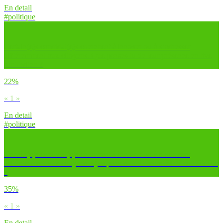
En detail
#politique
Certain(e)s candidat(e)s cherchent à innover ou à s’adresser
différemment aux citoyens. Que penses-tu de leur présence en live
sur Twitch ?
22%
« 1 »
En detail
#politique
Certain(e)s candidat(e)s cherchent à innover ou à s’adresser
différemment aux citoyens. Que penses-tu de leurs RDV sur TikTok
?
35%
« 1 »
En detail