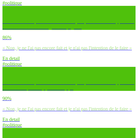
#politique
Avant l’élection présidentielle en avril, toi personnellement, prévois-
tu d’assister à un meeting de campagne ?
86%
« Non, je ne l'ai pas encore fait et je n'ai pas l'intention de le faire »
En detail
#politique
Avant l’élection présidentielle en avril, toi personnellement, prévois-
tu de militer pour un(e) candidat(e) ?
90%
« Non, je ne l'ai pas encore fait et je n'ai pas l'intention de le faire »
En detail
#politique