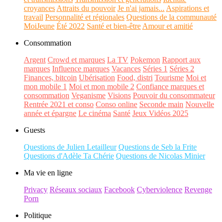
croyances
Attraits du pouvoir
Je n'ai jamais...
Aspirations et
travail
Personnalité et régionales
Questions de la communauté
MoiJeune
Été 2022
Santé et bien-être
Amour et amitié
Consommation
Argent
Crowd et marques
La TV
Pokemon
Rapport aux
marques
Influence marques
Vacances
Séries 1
Séries 2
Finances, bitcoin
Ubérisation
Food, distri
Tourisme
Moi et
mon mobile 1
Moi et mon mobile 2
Confiance marques et
consommation
Veganisme
Visions
Pouvoir du consommateur
Rentrée 2021 et conso
Conso online
Seconde main
Nouvelle
année et épargne
Le cinéma
Santé
Jeux Vidéos 2025
Guests
Questions de Julien Letailleur
Questions de Seb la Frite
Questions d'Adèle Ta Chérie
Questions de Nicolas Minier
Ma vie en ligne
Privacy
Réseaux sociaux
Facebook
Cyberviolence
Revenge
Porn
Politique