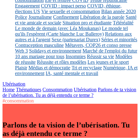
consommation
Eté et rentrée COVID
Tenue républicaine
Engagement
COVID : impact perso
COVID, éthique,
élections US
Vie sexuelle et consommation
Bilan année 2020
Police
Journalisme
Confinement
Libération de la parole
Santé
et vie amicale et sociale
Situation pro et étudiante
Téléréalité
Le monde de demain (avec Léa Moukanas)
Le monde tel
qu'ils l'espèrent (Carte blanche Luc Balleroy)
Relations aux
autres et à l'argent
Sexe (partenariat Durex)
Séries et minorités
Contraception masculine
Métavers, COP26 et conso presse
Web 3
Solidays et environnement
Marché de l'emploi du futur
10 ans mariage pour tous
Insomnies
Réussir sa vie
Modèles
de réussite
Réussite et rôles modèles
Les jeunes et le sport
Plaisir
Médias et démocratie
Tri et recyclage
Numérique, IA et
environnement
IA, santé mentale et travail
Ubérisation
Home
Thématiques
Consommation
Ubérisation
Parlons de ta vision
de l’ubérisation. Tu as déjà entendu ce terme ?
#consommation
Parlons de ta vision de l’ubérisation. Tu
as déjà entendu ce terme ?