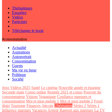
Thématiques
Enquêtes
Vidéos
Participer
Télécharger le book
#consommation
Actualité
Aspirations
Autoportrait
Consommation
Guests
Ma vie en ligne
Politique
Société
Jeux Vidéos 2025
Santé
Le cinéma
Nouvelle année et épargne
Seconde main
Conso online
Rentrée 2021 et conso
Pouvoir du
consommateur
Visions
Veganisme
Confiance marques et
consommation
Moi et mon mobile 1
Moi et mon mobile 2
Food,
distri
Tourisme
Finances, bitcoin
Ubérisation
Séries 2
Séries 1
Influence marques
Vacances
Argent
Rapport aux marques
La TV