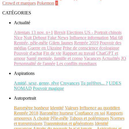
Crowd et marques
Pokemon
+
CATÉGORIES
Actualité
Attentats 13 nov. n+1
Brexit
Elections US - Portrait chinois
Nice
Nuit Debout
Fake News
Influence information
Mai 68
Rentrée, pêle-mêle
Gilets Jaunes
Rentrée 2019
Pouvoir des
médias
Guerre en Ukraine
Prise de conscience écologique
Pouvoir d'achat
Fin de vie
Rapport au travail
ChatGPT et
amour
Santé mentale, famille et conso
Vacances
Actualités
JO
Personnalité de l'année
Les conflits mondiaux
Aspirations
Amitié, sexe, genre, rêve
Croyances
Tu préfères... ?
UDES
NOMAD
Pouvoir magique
Autoportrait
Baromètre bonheur
Identité
Valeurs
Influence au quotidien
Rentrée 2018
Baromètre humeur
Confiance en soi
Rapports
amoureux
A choisir
Pêle-mêle
Tabous et polémiques
Normes
et transmissions
Transmission et générations
Identité
croyances
Attraits du pouvoir
Je n'ai jamais...
Aspirations et