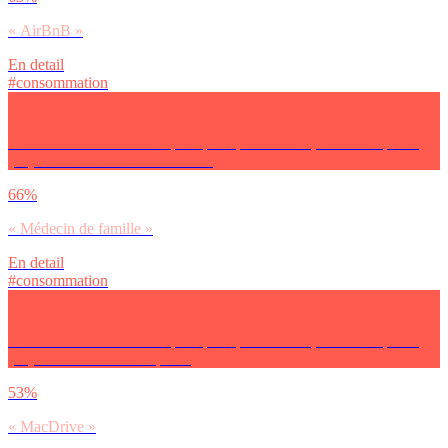
« AirBnB »
En detail
#consommation
Si tu as le choix entre ces pratiques quotidiennes, tu utilises plutôt
(…)? Pour tes visites médicales :
66%
« Médecin de famille »
En detail
#consommation
Si tu as le choix entre ces pratiques quotidiennes, tu utilises plutôt
(…)? En restauration rapide :
53%
« MacDrive »