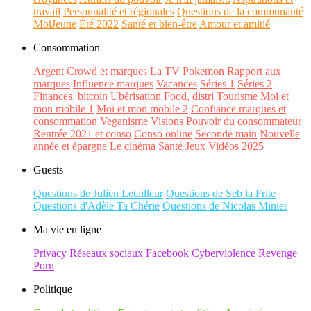
travail
Personnalité et régionales
Questions de la communauté
MoiJeune
Été 2022
Santé et bien-être
Amour et amitié
Consommation
Argent
Crowd et marques
La TV
Pokemon
Rapport aux
marques
Influence marques
Vacances
Séries 1
Séries 2
Finances, bitcoin
Ubérisation
Food, distri
Tourisme
Moi et
mon mobile 1
Moi et mon mobile 2
Confiance marques et
consommation
Veganisme
Visions
Pouvoir du consommateur
Rentrée 2021 et conso
Conso online
Seconde main
Nouvelle
année et épargne
Le cinéma
Santé
Jeux Vidéos 2025
Guests
Questions de Julien Letailleur
Questions de Seb la Frite
Questions d'Adèle Ta Chérie
Questions de Nicolas Minier
Ma vie en ligne
Privacy
Réseaux sociaux
Facebook
Cyberviolence
Revenge
Porn
Politique