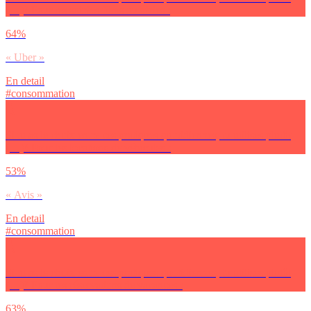
(…)? Pour tes soirées films ou séries :
64%
« Uber »
En detail
#consommation
Si tu as le choix entre ces pratiques quotidiennes, tu utilises plutôt
(…)? Pour tes locations de véhicules :
53%
« Avis »
En detail
#consommation
Si tu as le choix entre ces pratiques quotidiennes, tu utilises plutôt
(…)? Pour tes réservations de vacances :
63%