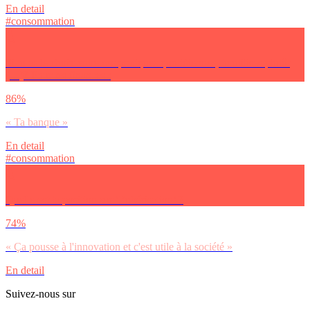
En detail
#consommation
Si tu as le choix entre ces pratiques quotidiennes, tu utilises plutôt
(…)? Pour tes finances :
86%
« Ta banque »
En detail
#consommation
Quelle est ta position sur ‘l’ubérisation’ ?
74%
« Ça pousse à l'innovation et c'est utile à la société »
En detail
Suivez-nous sur