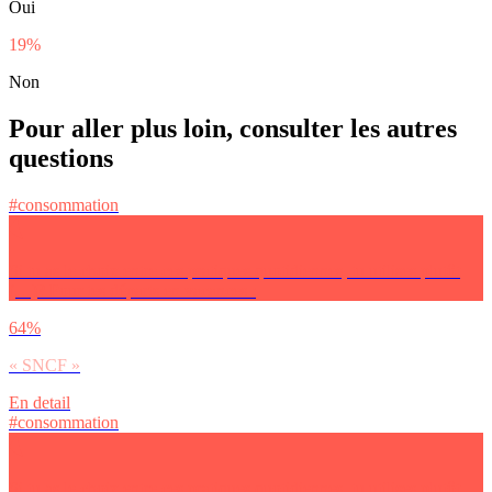
Oui
19%
Non
Pour aller plus loin, consulter les autres
questions
#consommation
Si tu as le choix entre ces pratiques quotidiennes, tu utilises plutôt
(…)? Pour tes départs en vacances :
64%
« SNCF »
En detail
#consommation
Si tu as le choix entre ces pratiques quotidiennes, tu utilises plutôt