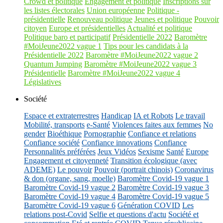
Crowd et politique
Engagement et politique
Inscriptions sur
les listes électorales
Union européenne
Politique -
présidentielle
Renouveau politique
Jeunes et politique
Pouvoir
citoyen
Europe et présidentielles
Actualité et politique
Politique baro et participatif
Présidentielle 2022
Baromètre
#MoiJeune2022 vague 1
Tips pour les candidats à la
Présidentielle 2022
Baromètre #MoiJeune2022 vague 2
Quantum Jumping
Baromètre #MoiJeune2022 vague 3
Présidentielle
Baromètre #MoiJeune2022 vague 4
Législatives
Société
Espace et extraterrestres
Handicap
IA et Robots
Le travail
Mobilité, transports
e-Santé
Violences faites aux femmes
No
gender
Bioéthique
Pornographie
Confiance et relations
Confiance société
Confiance innovations
Confiance
Personnalités préférées
Jeux Vidéos
Sexisme
Santé
Europe
Engagement et citoyenneté
Transition écologique (avec
ADEME)
Le pouvoir
Pouvoir (portrait chinois)
Coronavirus
& don (organe, sang, moelle)
Baromètre Covid-19 vague 1
Baromètre Covid-19 vague 2
Baromètre Covid-19 vague 3
Baromètre Covid-19 vague 4
Baromètre Covid-19 vague 5
Baromètre Covid-19 vague 6
Génération COVID
Les
relations post-Covid
Selfie et questions d'actu
Société et