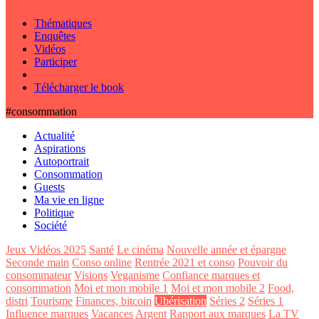
Thématiques
Enquêtes
Vidéos
Participer
Télécharger le book
#consommation
Actualité
Aspirations
Autoportrait
Consommation
Guests
Ma vie en ligne
Politique
Société
Jeux Vidéos 2025
Santé
Le cinéma
Nouvelle année et épargne
Seconde main
Conso online
Rentrée 2021 et conso
Pouvoir du
consommateur
Visions
Veganisme
Confiance marques et
consommation
Moi et mon mobile 1
Moi et mon mobile 2
Food,
distri
Tourisme
Finances, bitcoin
Ubérisation
Séries 2
Séries 1
Influence marques
Vacances
Argent
Rapport aux marques
La TV