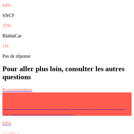
64%
SNCF
35%
BlablaCar
1%
Pas de réponse
Pour aller plus loin, consulter les autres
questions
#consommation
Si tu as le choix entre ces pratiques quotidiennes, tu utilises plutôt
(…)? Pour tes soirées films ou séries :
64%
« Uber »