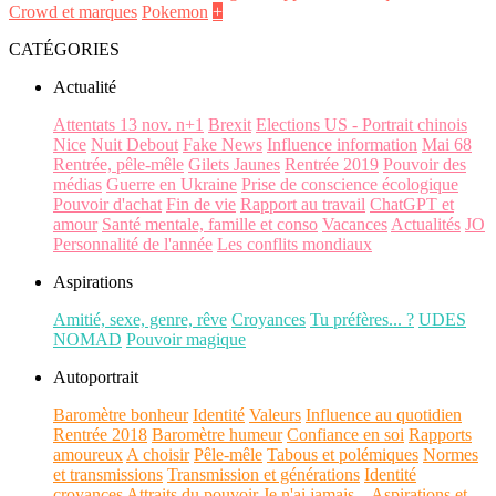
Crowd et marques
Pokemon
+
CATÉGORIES
Actualité
Attentats 13 nov. n+1
Brexit
Elections US - Portrait chinois
Nice
Nuit Debout
Fake News
Influence information
Mai 68
Rentrée, pêle-mêle
Gilets Jaunes
Rentrée 2019
Pouvoir des
médias
Guerre en Ukraine
Prise de conscience écologique
Pouvoir d'achat
Fin de vie
Rapport au travail
ChatGPT et
amour
Santé mentale, famille et conso
Vacances
Actualités
JO
Personnalité de l'année
Les conflits mondiaux
Aspirations
Amitié, sexe, genre, rêve
Croyances
Tu préfères... ?
UDES
NOMAD
Pouvoir magique
Autoportrait
Baromètre bonheur
Identité
Valeurs
Influence au quotidien
Rentrée 2018
Baromètre humeur
Confiance en soi
Rapports
amoureux
A choisir
Pêle-mêle
Tabous et polémiques
Normes
et transmissions
Transmission et générations
Identité
croyances
Attraits du pouvoir
Je n'ai jamais...
Aspirations et