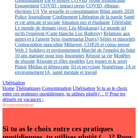
consommation
Eté et rentrée COVID
Tenue républicaine
Engagement
COVID : impact perso
COVID, éthique,
élections US
Vie sexuelle et consommation
Bilan année 2020
Police
Journalisme
Confinement
Libération de la parole
Santé
et vie amicale et sociale
Situation pro et étudiante
Téléréalité
Le monde de demain (avec Léa Moukanas)
Le monde tel
qu'ils l'espèrent (Carte blanche Luc Balleroy)
Relations aux
autres et à l'argent
Sexe (partenariat Durex)
Séries et minorités
Contraception masculine
Métavers, COP26 et conso presse
Web 3
Solidays et environnement
Marché de l'emploi du futur
10 ans mariage pour tous
Insomnies
Réussir sa vie
Modèles
de réussite
Réussite et rôles modèles
Les jeunes et le sport
Plaisir
Médias et démocratie
Tri et recyclage
Numérique, IA et
environnement
IA, santé mentale et travail
Ubérisation
Home
Thématiques
Consommation
Ubérisation
Si tu as le choix
entre ces pratiques quotidiennes, tu utilises plutôt (…)? Pour tes
départs en vacances :
#consommation
Si tu as le choix entre ces pratiques
quotidiennes, tu utilises plutôt (…)? Pour