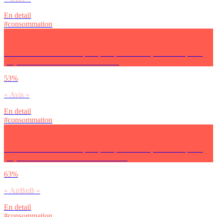
En detail
#consommation
Si tu as le choix entre ces pratiques quotidiennes, tu utilises plutôt
(…)? Pour tes locations de véhicules :
53%
« Avis »
En detail
#consommation
Si tu as le choix entre ces pratiques quotidiennes, tu utilises plutôt
(…)? Pour tes réservations de vacances :
63%
« AirBnB »
En detail
#consommation