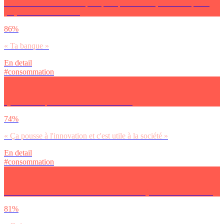
Si tu as le choix entre ces pratiques quotidiennes, tu utilises plutôt
(…)? Pour tes finances :
86%
« Ta banque »
En detail
#consommation
Quelle est ta position sur ‘l’ubérisation’ ?
74%
« Ça pousse à l'innovation et c'est utile à la société »
En detail
#consommation
Parlons de ta vision de l’ubérisation. Tu as déjà entendu ce terme ?
81%