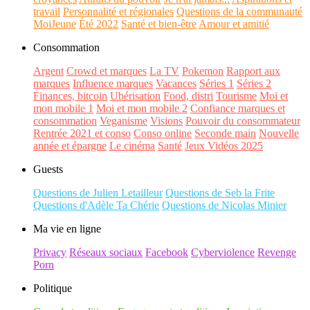
travail
Personnalité et régionales
Questions de la communauté
MoiJeune
Été 2022
Santé et bien-être
Amour et amitié
Consommation
Argent
Crowd et marques
La TV
Pokemon
Rapport aux
marques
Influence marques
Vacances
Séries 1
Séries 2
Finances, bitcoin
Ubérisation
Food, distri
Tourisme
Moi et
mon mobile 1
Moi et mon mobile 2
Confiance marques et
consommation
Veganisme
Visions
Pouvoir du consommateur
Rentrée 2021 et conso
Conso online
Seconde main
Nouvelle
année et épargne
Le cinéma
Santé
Jeux Vidéos 2025
Guests
Questions de Julien Letailleur
Questions de Seb la Frite
Questions d'Adèle Ta Chérie
Questions de Nicolas Minier
Ma vie en ligne
Privacy
Réseaux sociaux
Facebook
Cyberviolence
Revenge
Porn
Politique