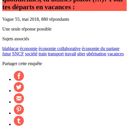
tes départs en vacances :
Vague 55, mai 2018, 880 répondants
Une seule réponse possible
Sujets associés
blablacar
économie
économie collaborative
économie du partage
futur
SNCF
société
train
transport
travail
uber
ubérisation
vacances
Partager cette enquête