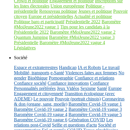
Crowd et politique
Engagement et politique
Inscriptions sur
les listes électorales
Union européenne
Politique -
présidentielle
Renouveau politique
Jeunes et politique
Pouvoir
citoyen
Europe et présidentielles
Actualité et politique
Politique baro et participatif
Présidentielle 2022
Baromètre
#MoiJeune2022 vague 1
Tips pour les candidats à la
Présidentielle 2022
Baromètre #MoiJeune2022 vague 2
Quantum Jumping
Baromètre #MoiJeune2022 vague 3
Présidentielle
Baromètre #MoiJeune2022 vague 4
Législatives
Société
Espace et extraterrestres
Handicap
IA et Robots
Le travail
Mobilité, transports
e-Santé
Violences faites aux femmes
No
gender
Bioéthique
Pornographie
Confiance et relations
Confiance société
Confiance innovations
Confiance
Personnalités préférées
Jeux Vidéos
Sexisme
Santé
Europe
Engagement et citoyenneté
Transition écologique (avec
ADEME)
Le pouvoir
Pouvoir (portrait chinois)
Coronavirus
& don (organe, sang, moelle)
Baromètre Covid-19 vague 1
Baromètre Covid-19 vague 2
Baromètre Covid-19 vague 3
Baromètre Covid-19 vague 4
Baromètre Covid-19 vague 5
Baromètre Covid-19 vague 6
Génération COVID
Les
relations post-Covid
Selfie et questions d'actu
Société et