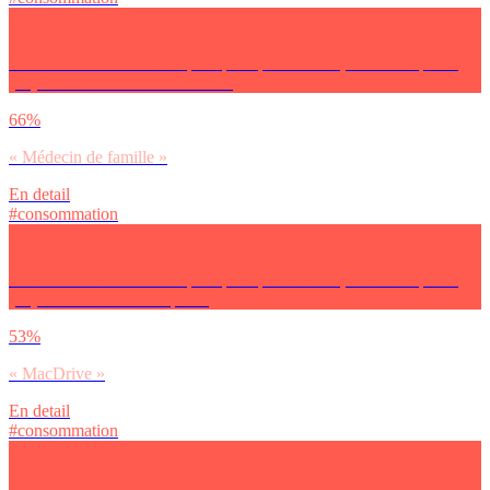
Si tu as le choix entre ces pratiques quotidiennes, tu utilises plutôt
(…)? Pour tes visites médicales :
66%
« Médecin de famille »
En detail
#consommation
Si tu as le choix entre ces pratiques quotidiennes, tu utilises plutôt
(…)? En restauration rapide :
53%
« MacDrive »
En detail
#consommation