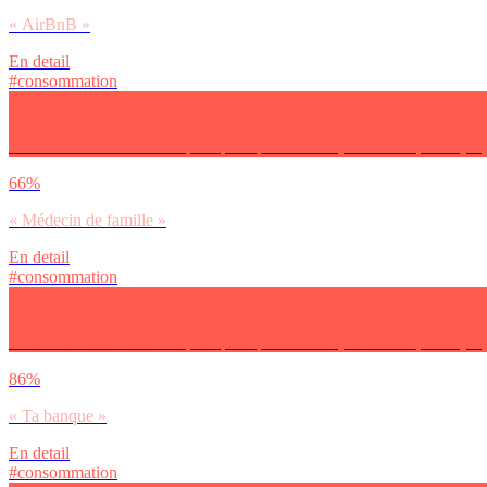
« AirBnB »
En detail
#consommation
Si tu as le choix entre ces pratiques quotidiennes, tu utilises plutôt (…
66%
« Médecin de famille »
En detail
#consommation
Si tu as le choix entre ces pratiques quotidiennes, tu utilises plutôt (…
86%
« Ta banque »
En detail
#consommation