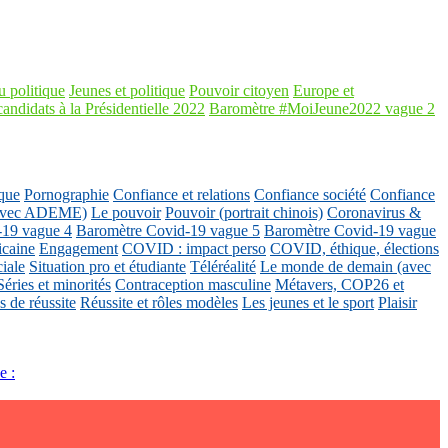
 politique
Jeunes et politique
Pouvoir citoyen
Europe et
candidats à la Présidentielle 2022
Baromètre #MoiJeune2022 vague 2
que
Pornographie
Confiance et relations
Confiance société
Confiance
 (avec ADEME)
Le pouvoir
Pouvoir (portrait chinois)
Coronavirus &
-19 vague 4
Baromètre Covid-19 vague 5
Baromètre Covid-19 vague
icaine
Engagement
COVID : impact perso
COVID, éthique, élections
ciale
Situation pro et étudiante
Téléréalité
Le monde de demain (avec
Séries et minorités
Contraception masculine
Métavers, COP26 et
 de réussite
Réussite et rôles modèles
Les jeunes et le sport
Plaisir
e :