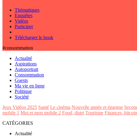
Thématiques
Enquêtes
Vidéos
Participer
Télécharger le book
#consommation
Actualité
Aspirations
Autoportrait
Consommation
Guests
Ma vie en ligne
Politique
Société
Jeux Vidéos 2025
Santé
Le cinéma
Nouvelle année et épargne
Secon
mobile 1
Moi et mon mobile 2
Food, distri
Tourisme
Finances, bitcoi
CATÉGORIES
Actualité