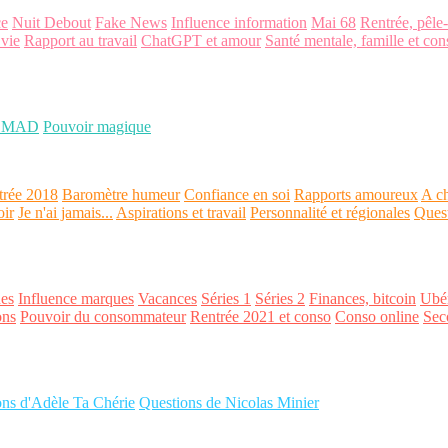
ce
Nuit Debout
Fake News
Influence information
Mai 68
Rentrée, pêle
 vie
Rapport au travail
ChatGPT et amour
Santé mentale, famille et con
OMAD
Pouvoir magique
trée 2018
Baromètre humeur
Confiance en soi
Rapports amoureux
A ch
oir
Je n'ai jamais...
Aspirations et travail
Personnalité et régionales
Ques
es
Influence marques
Vacances
Séries 1
Séries 2
Finances, bitcoin
Ubér
ons
Pouvoir du consommateur
Rentrée 2021 et conso
Conso online
Sec
ons d'Adèle Ta Chérie
Questions de Nicolas Minier