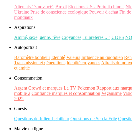
Attentats 13 nov. n+1
Brexit
Elections US - Portrait chinois
Ni
Ukraine
Prise de conscience écologique
Pouvoir d'achat
Fin de
mondiaux
Aspirations
Amitié, sexe, genre, rêve
Croyances
Tu préfères... ?
UDES
N
Autoportrait
Baromètre bonheur
Identité
Valeurs
Influence au quotidien
Ren
Transmission et générations
Identité croyances
Attraits du pouv
et amitié
Consommation
Argent
Crowd et marques
La TV
Pokemon
Rapport aux marqu
mobile 2
Confiance marques et consommation
Veganisme
Visi
2025
Guests
Questions de Julien Letailleur
Questions de Seb la Frite
Questi
Ma vie en ligne