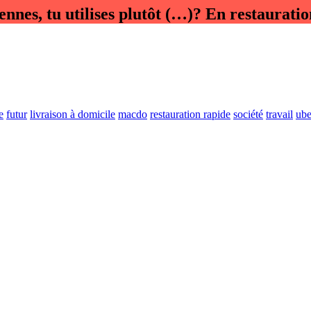
iennes, tu utilises plutôt (…)? En restauratio
e
futur
livraison à domicile
macdo
restauration rapide
société
travail
ube