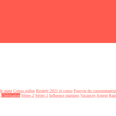
de main
Conso online
Rentrée 2021 et conso
Pouvoir du consommateu
n
Ubérisation
Séries 2
Séries 1
Influence marques
Vacances
Argent
Rap