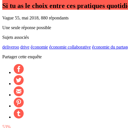
Si tu as le choix entre ces pratiques quotid
Vague 55, mai 2018, 880 répondants
Une seule réponse possible
Sujets associés
deliveroo
drive
économie
économie collaborative
économie du partag
Partager cette enquête
53%