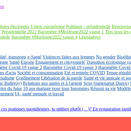
rn
listes électorales
Union européenne
Politique - présidentielle
Renouveau
f
Présidentielle 2022
Baromètre #MoiJeune2022 vague 1
Tips pour les 
tielle
Baromètre #MoiJeune2022 vague 4
Législatives
ité, transports
e-Santé
Violences faites aux femmes
No gender
Bioéthi
isme
Santé
Europe
Engagement et citoyenneté
Transition écologique
ètre Covid-19 vague 2
Baromètre Covid-19 vague 3
Baromètre Covid
ons d'actu
Société et consommation
Eté et rentrée COVID
Tenue républ
rnalisme
Confinement
Libération de la parole
Santé et vie amicale et so
uc Balleroy)
Relations aux autres et à l'argent
Sexe (partenariat Durex)
loi du futur
10 ans mariage pour tous
Insomnies
Réussir sa vie
Modèles
nnement
IA, santé mentale et travail
e ces pratiques quotidiennes, tu utilises plutôt (…)? En restauration rapid