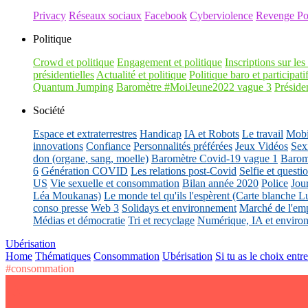
Privacy
Réseaux sociaux
Facebook
Cyberviolence
Revenge Po
Politique
Crowd et politique
Engagement et politique
Inscriptions sur les 
présidentielles
Actualité et politique
Politique baro et participati
Quantum Jumping
Baromètre #MoiJeune2022 vague 3
Présiden
Société
Espace et extraterrestres
Handicap
IA et Robots
Le travail
Mobil
innovations
Confiance
Personnalités préférées
Jeux Vidéos
Sex
don (organe, sang, moelle)
Baromètre Covid-19 vague 1
Barom
6
Génération COVID
Les relations post-Covid
Selfie et questi
US
Vie sexuelle et consommation
Bilan année 2020
Police
Jou
Léa Moukanas)
Le monde tel qu'ils l'espèrent (Carte blanche L
conso presse
Web 3
Solidays et environnement
Marché de l'emp
Médias et démocratie
Tri et recyclage
Numérique, IA et enviro
Ubérisation
Home
Thématiques
Consommation
Ubérisation
Si tu as le choix entr
#consommation