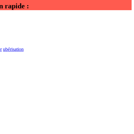
n rapide :
r
ubérisation