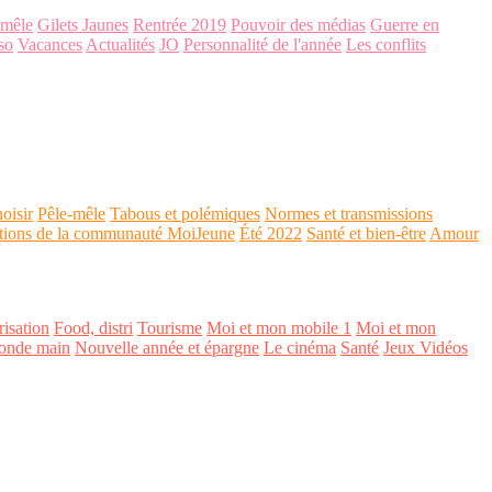
-mêle
Gilets Jaunes
Rentrée 2019
Pouvoir des médias
Guerre en
so
Vacances
Actualités
JO
Personnalité de l'année
Les conflits
oisir
Pêle-mêle
Tabous et polémiques
Normes et transmissions
tions de la communauté MoiJeune
Été 2022
Santé et bien-être
Amour
isation
Food, distri
Tourisme
Moi et mon mobile 1
Moi et mon
onde main
Nouvelle année et épargne
Le cinéma
Santé
Jeux Vidéos