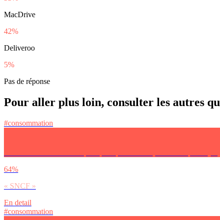
MacDrive
42%
Deliveroo
5%
Pas de réponse
Pour aller plus loin, consulter les autres q
#consommation
Si tu as le choix entre ces pratiques quotidiennes, tu utilises plutôt (
64%
« SNCF »
En detail
#consommation