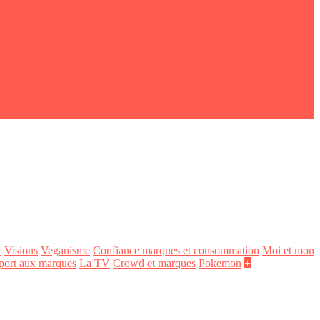
r
Visions
Veganisme
Confiance marques et consommation
Moi et mon
port aux marques
La TV
Crowd et marques
Pokemon
+