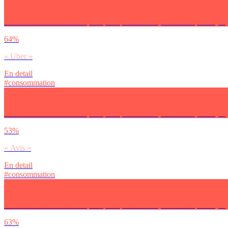
Si tu as le choix entre ces pratiques quotidiennes, tu utilises plutôt (…)
64%
« Uber »
En detail
#consommation
Si tu as le choix entre ces pratiques quotidiennes, tu utilises plutôt (…
53%
« Avis »
En detail
#consommation
Si tu as le choix entre ces pratiques quotidiennes, tu utilises plutôt (
63%