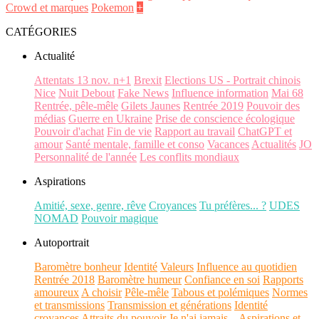
Crowd et marques
Pokemon
+
CATÉGORIES
Actualité
Attentats 13 nov. n+1
Brexit
Elections US - Portrait chinois
Nice
Nuit Debout
Fake News
Influence information
Mai 68
Rentrée, pêle-mêle
Gilets Jaunes
Rentrée 2019
Pouvoir des
médias
Guerre en Ukraine
Prise de conscience écologique
Pouvoir d'achat
Fin de vie
Rapport au travail
ChatGPT et
amour
Santé mentale, famille et conso
Vacances
Actualités
JO
Personnalité de l'année
Les conflits mondiaux
Aspirations
Amitié, sexe, genre, rêve
Croyances
Tu préfères... ?
UDES
NOMAD
Pouvoir magique
Autoportrait
Baromètre bonheur
Identité
Valeurs
Influence au quotidien
Rentrée 2018
Baromètre humeur
Confiance en soi
Rapports
amoureux
A choisir
Pêle-mêle
Tabous et polémiques
Normes
et transmissions
Transmission et générations
Identité
croyances
Attraits du pouvoir
Je n'ai jamais...
Aspirations et