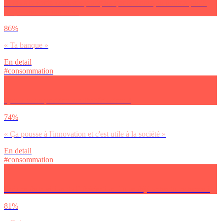
Si tu as le choix entre ces pratiques quotidiennes, tu utilises plutôt
(…)? Pour tes finances :
86%
« Ta banque »
En detail
#consommation
Quelle est ta position sur ‘l’ubérisation’ ?
74%
« Ça pousse à l'innovation et c'est utile à la société »
En detail
#consommation
Parlons de ta vision de l’ubérisation. Tu as déjà entendu ce terme ?
81%