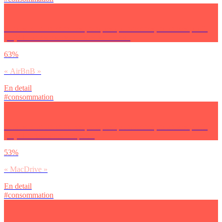
Si tu as le choix entre ces pratiques quotidiennes, tu utilises plutôt
(…)? Pour tes réservations de vacances :
63%
« AirBnB »
En detail
#consommation
Si tu as le choix entre ces pratiques quotidiennes, tu utilises plutôt
(…)? En restauration rapide :
53%
« MacDrive »
En detail
#consommation