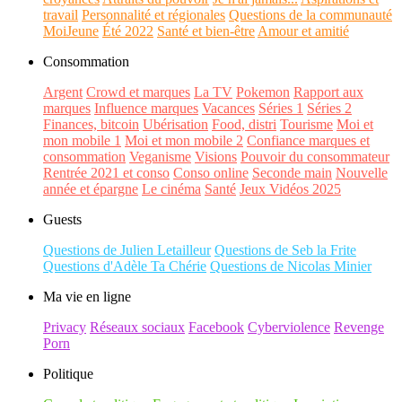
travail
Personnalité et régionales
Questions de la communauté
MoiJeune
Été 2022
Santé et bien-être
Amour et amitié
Consommation
Argent
Crowd et marques
La TV
Pokemon
Rapport aux
marques
Influence marques
Vacances
Séries 1
Séries 2
Finances, bitcoin
Ubérisation
Food, distri
Tourisme
Moi et
mon mobile 1
Moi et mon mobile 2
Confiance marques et
consommation
Veganisme
Visions
Pouvoir du consommateur
Rentrée 2021 et conso
Conso online
Seconde main
Nouvelle
année et épargne
Le cinéma
Santé
Jeux Vidéos 2025
Guests
Questions de Julien Letailleur
Questions de Seb la Frite
Questions d'Adèle Ta Chérie
Questions de Nicolas Minier
Ma vie en ligne
Privacy
Réseaux sociaux
Facebook
Cyberviolence
Revenge
Porn
Politique