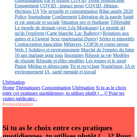
consommation
Eté et rentrée COVID
Tenue républicaine
Engagement
COVID : impact perso
COVID, éthique,
élections US
Vie sexuelle et consommation
Bilan année 2020
Police
Journalisme
Confinement
Libération de la parole
Santé
et vie amicale et sociale
Situation pro et étudiante
Téléréalité
Le monde de demain (avec Léa Moukanas)
Le monde tel
qu'ils l'espèrent (Carte blanche Luc Balleroy)
Relations aux
autres et à l'argent
Sexe (partenariat Durex)
Séries et minorités
Contraception masculine
Métavers, COP26 et conso presse
Web 3
Solidays et environnement
Marché de l'emploi du futur
10 ans mariage pour tous
Insomnies
Réussir sa vie
Modèles
de réussite
Réussite et rôles modèles
Les jeunes et le sport
Plaisir
Médias et démocratie
Tri et recyclage
Numérique, IA et
environnement
IA, santé mentale et travail
Ubérisation
Home
Thématiques
Consommation
Ubérisation
Si tu as le choix
entre ces pratiques quotidiennes, tu utilises plutôt (…)? Pour tes
visites médicales :
#consommation
Si tu as le choix entre ces pratiques
quotidiennes, tu utilises plutôt (…)? Pour