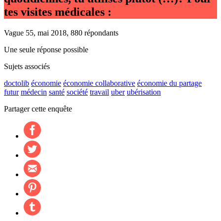
tes visites médicales :
Vague 55, mai 2018, 880 répondants
Une seule réponse possible
Sujets associés
doctolib
économie
économie collaborative
économie du partage
futur
médecin
santé
société
travail
uber
ubérisation
Partager cette enquête