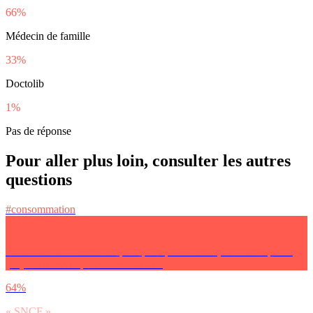
66%
Médecin de famille
33%
Doctolib
1%
Pas de réponse
Pour aller plus loin, consulter les autres
questions
#consommation
Si tu as le choix entre ces pratiques quotidiennes, tu utilises plutôt
(…)? Pour tes départs en vacances :
64%
« SNCF »