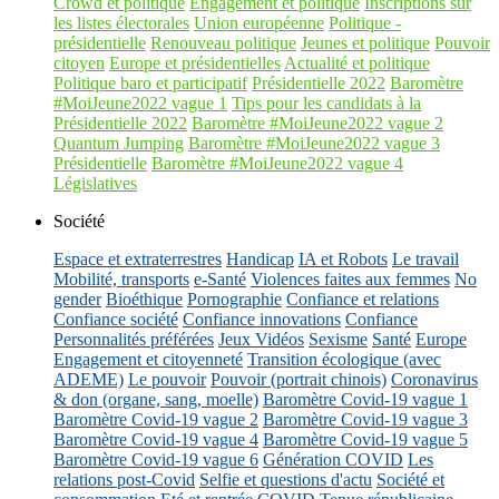
Crowd et politique
Engagement et politique
Inscriptions sur
les listes électorales
Union européenne
Politique -
présidentielle
Renouveau politique
Jeunes et politique
Pouvoir
citoyen
Europe et présidentielles
Actualité et politique
Politique baro et participatif
Présidentielle 2022
Baromètre
#MoiJeune2022 vague 1
Tips pour les candidats à la
Présidentielle 2022
Baromètre #MoiJeune2022 vague 2
Quantum Jumping
Baromètre #MoiJeune2022 vague 3
Présidentielle
Baromètre #MoiJeune2022 vague 4
Législatives
Société
Espace et extraterrestres
Handicap
IA et Robots
Le travail
Mobilité, transports
e-Santé
Violences faites aux femmes
No
gender
Bioéthique
Pornographie
Confiance et relations
Confiance société
Confiance innovations
Confiance
Personnalités préférées
Jeux Vidéos
Sexisme
Santé
Europe
Engagement et citoyenneté
Transition écologique (avec
ADEME)
Le pouvoir
Pouvoir (portrait chinois)
Coronavirus
& don (organe, sang, moelle)
Baromètre Covid-19 vague 1
Baromètre Covid-19 vague 2
Baromètre Covid-19 vague 3
Baromètre Covid-19 vague 4
Baromètre Covid-19 vague 5
Baromètre Covid-19 vague 6
Génération COVID
Les
relations post-Covid
Selfie et questions d'actu
Société et