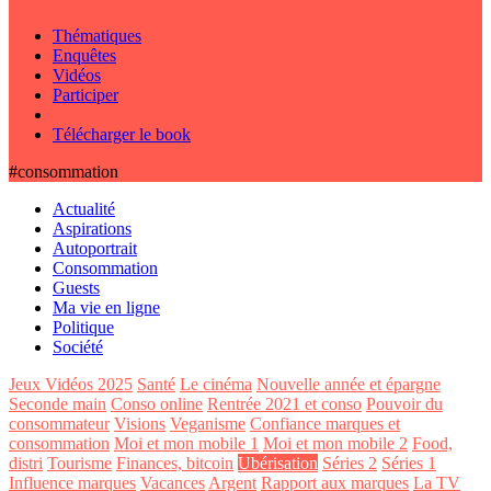
Thématiques
Enquêtes
Vidéos
Participer
Télécharger le book
#consommation
Actualité
Aspirations
Autoportrait
Consommation
Guests
Ma vie en ligne
Politique
Société
Jeux Vidéos 2025
Santé
Le cinéma
Nouvelle année et épargne
Seconde main
Conso online
Rentrée 2021 et conso
Pouvoir du
consommateur
Visions
Veganisme
Confiance marques et
consommation
Moi et mon mobile 1
Moi et mon mobile 2
Food,
distri
Tourisme
Finances, bitcoin
Ubérisation
Séries 2
Séries 1
Influence marques
Vacances
Argent
Rapport aux marques
La TV