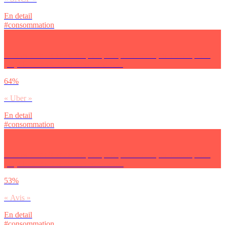
En detail
#consommation
Si tu as le choix entre ces pratiques quotidiennes, tu utilises plutôt
(…)? Pour tes soirées films ou séries :
64%
« Uber »
En detail
#consommation
Si tu as le choix entre ces pratiques quotidiennes, tu utilises plutôt
(…)? Pour tes locations de véhicules :
53%
« Avis »
En detail
#consommation