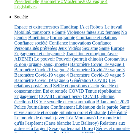
Présidentielle
Baromètre #MoiJeune2022 vague 4
Législatives
Société
Espace et extraterrestres
Handicap
IA et Robots
Le travail
Mobilité, transports
e-Santé
Violences faites aux femmes
No
gender
Bioéthique
Pornographie
Confiance et relations
Confiance société
Confiance innovations
Confiance
Personnalités préférées
Jeux Vidéos
Sexisme
Santé
Europe
Engagement et citoyenneté
Transition écologique (avec
ADEME)
Le pouvoir
Pouvoir (portrait chinois)
Coronavirus
& don (organe, sang, moelle)
Baromètre Covid-19 vague 1
Baromètre Covid-19 vague 2
Baromètre Covid-19 vague 3
Baromètre Covid-19 vague 4
Baromètre Covid-19 vague 5
Baromètre Covid-19 vague 6
Génération COVID
Les
relations post-Covid
Selfie et questions d'actu
Société et
consommation
Eté et rentrée COVID
Tenue républicaine
Engagement
COVID : impact perso
COVID, éthique,
élections US
Vie sexuelle et consommation
Bilan année 2020
Police
Journalisme
Confinement
Libération de la parole
Santé
et vie amicale et sociale
Situation pro et étudiante
Téléréalité
Le monde de demain (avec Léa Moukanas)
Le monde tel
qu'ils l'espèrent (Carte blanche Luc Balleroy)
Relations aux
autres et à l'argent
Sexe (partenariat Durex)
Séries et minorités