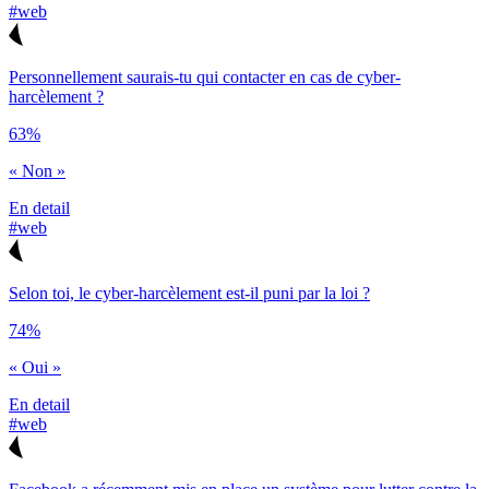
#web
Personnellement saurais-tu qui contacter en cas de cyber-
harcèlement ?
63%
« Non »
En detail
#web
Selon toi, le cyber-harcèlement est-il puni par la loi ?
74%
« Oui »
En detail
#web