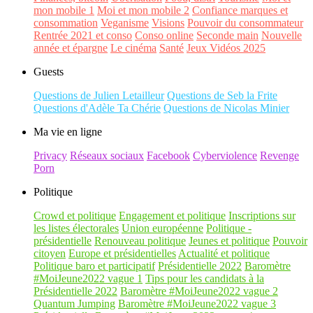
mon mobile 1
Moi et mon mobile 2
Confiance marques et
consommation
Veganisme
Visions
Pouvoir du consommateur
Rentrée 2021 et conso
Conso online
Seconde main
Nouvelle
année et épargne
Le cinéma
Santé
Jeux Vidéos 2025
Guests
Questions de Julien Letailleur
Questions de Seb la Frite
Questions d'Adèle Ta Chérie
Questions de Nicolas Minier
Ma vie en ligne
Privacy
Réseaux sociaux
Facebook
Cyberviolence
Revenge
Porn
Politique
Crowd et politique
Engagement et politique
Inscriptions sur
les listes électorales
Union européenne
Politique -
présidentielle
Renouveau politique
Jeunes et politique
Pouvoir
citoyen
Europe et présidentielles
Actualité et politique
Politique baro et participatif
Présidentielle 2022
Baromètre
#MoiJeune2022 vague 1
Tips pour les candidats à la
Présidentielle 2022
Baromètre #MoiJeune2022 vague 2
Quantum Jumping
Baromètre #MoiJeune2022 vague 3