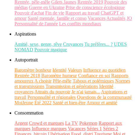
Rentrée, pêle-mêle
Gilets Jaunes
Rentrée 2019
Pouvoir des
médias
Guerre en Ukraine
Prise de conscience écologique
Pouvoir d'achat
Fin de vie
Rapport au travail
ChatGPT et
amour
Santé mentale, famille et conso
Vacances
Actualités
JO
Personnalité de l'année
Les conflits mondiaux
Aspirations
Amitié, sexe, genre, rêve
Croyances
Tu préfères... ?
UDES
NOMAD
Pouvoir magique
Autoportrait
Baromètre bonheur
Identité
Valeurs
Influence au quotidien
Rentrée 2018
Baromètre humeur
Confiance en soi
Rapports
amoureux
A choisir
Pêle-mêle
Tabous et polémiques
Normes
et transmissions
Transmission et générations
Identité
croyances
Attraits du pouvoir
Je n'ai jamais...
Aspirations et
travail
Personnalité et régionales
Questions de la communauté
MoiJeune
Été 2022
Santé et bien-être
Amour et amitié
Consommation
Argent
Crowd et marques
La TV
Pokemon
Rapport aux
marques
Influence marques
Vacances
Séries 1
Séries 2
Finances, bitcoin
Ubérisation
Food, distri
Tourisme
Moi et