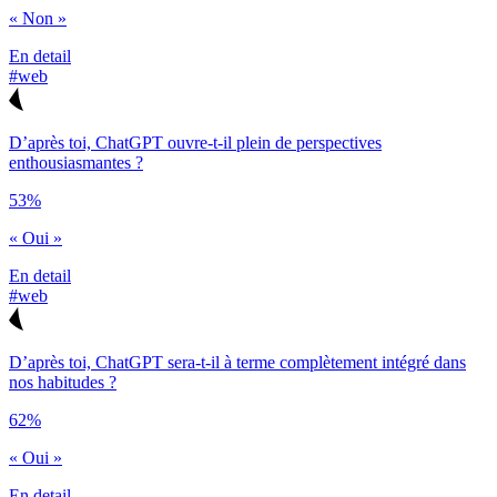
« Non »
En detail
#web
D’après toi, ChatGPT ouvre-t-il plein de perspectives
enthousiasmantes ?
53%
« Oui »
En detail
#web
D’après toi, ChatGPT sera-t-il à terme complètement intégré dans
nos habitudes ?
62%
« Oui »
En detail