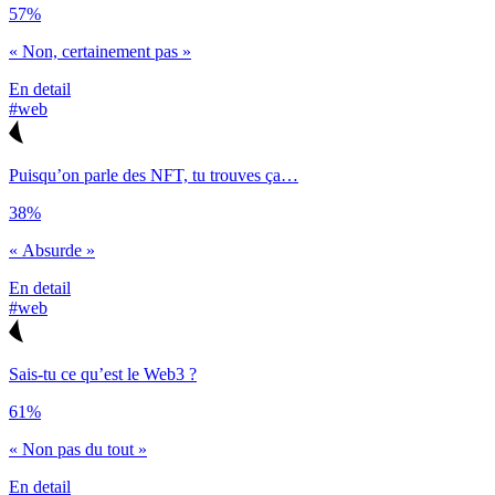
57%
« Non, certainement pas »
En detail
#web
Puisqu’on parle des NFT, tu trouves ça…
38%
« Absurde »
En detail
#web
Sais-tu ce qu’est le Web3 ?
61%
« Non pas du tout »
En detail