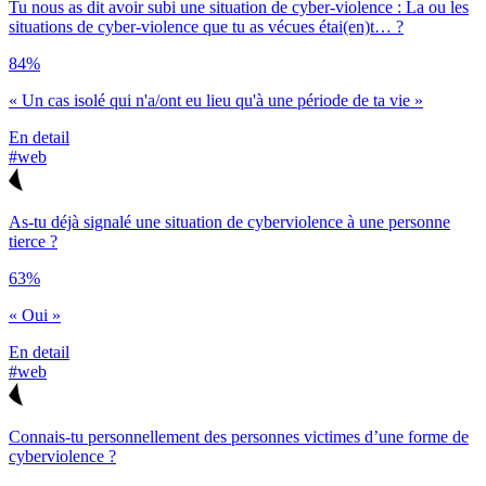
Tu nous as dit avoir subi une situation de cyber-violence : La ou les
situations de cyber-violence que tu as vécues étai(en)t… ?
84%
« Un cas isolé qui n'a/ont eu lieu qu'à une période de ta vie »
En detail
#web
As-tu déjà signalé une situation de cyberviolence à une personne
tierce ?
63%
« Oui »
En detail
#web
Connais-tu personnellement des personnes victimes d’une forme de
cyberviolence ?