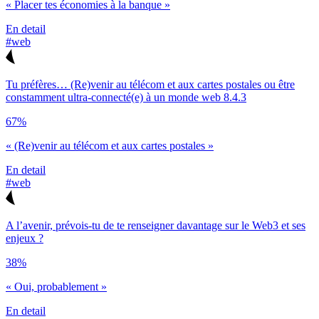
« Placer tes économies à la banque »
En detail
#web
Tu préfères… (Re)venir au télécom et aux cartes postales ou être
constamment ultra-connecté(e) à un monde web 8.4.3
67%
« (Re)venir au télécom et aux cartes postales »
En detail
#web
A l’avenir, prévois-tu de te renseigner davantage sur le Web3 et ses
enjeux ?
38%
« Oui, probablement »
En detail