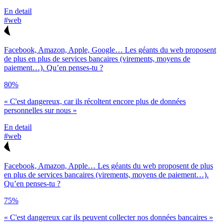
En detail
#web
Facebook, Amazon, Apple, Google… Les géants du web proposent
de plus en plus de services bancaires (virements, moyens de
paiement…). Qu’en penses-tu ?
80%
« C'est dangereux, car ils récoltent encore plus de données
personnelles sur nous »
En detail
#web
Facebook, Amazon, Apple… Les géants du web proposent de plus
en plus de services bancaires (virements, moyens de paiement…).
Qu’en penses-tu ?
75%
« C'est dangereux car ils peuvent collecter nos données bancaires »