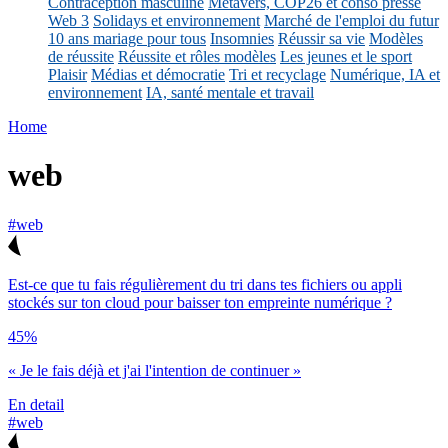
Contraception masculine
Métavers, COP26 et conso presse
Web 3
Solidays et environnement
Marché de l'emploi du futur
10 ans mariage pour tous
Insomnies
Réussir sa vie
Modèles
de réussite
Réussite et rôles modèles
Les jeunes et le sport
Plaisir
Médias et démocratie
Tri et recyclage
Numérique, IA et
environnement
IA, santé mentale et travail
Home
web
#web
Est-ce que tu fais régulièrement du tri dans tes fichiers ou appli
stockés sur ton cloud pour baisser ton empreinte numérique ?
45%
« Je le fais déjà et j'ai l'intention de continuer »
En detail
#web