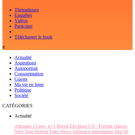
Thématiques
Enquêtes
Vidéos
Participer
Télécharger le book
#
Actualité
Aspirations
Autoportrait
Consommation
Guests
Ma vie en ligne
Politique
Société
CATÉGORIES
Actualité
Attentats 13 nov. n+1
Brexit
Elections US - Portrait chinois
Nice
Nuit Debout
Fake News
Influence information
Mai 68