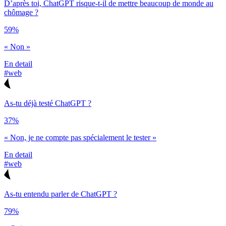
D’après toi, ChatGPT risque-t-il de mettre beaucoup de monde au
chômage ?
59%
« Non »
En detail
#web
As-tu déjà testé ChatGPT ?
37%
« Non, je ne compte pas spécialement le tester »
En detail
#web
As-tu entendu parler de ChatGPT ?
79%