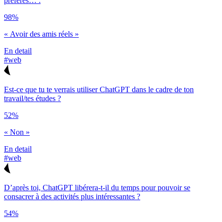
préfères… :
98%
« Avoir des amis réels »
En detail
#web
Est-ce que tu te verrais utiliser ChatGPT dans le cadre de ton
travail/tes études ?
52%
« Non »
En detail
#web
D’après toi, ChatGPT libérera-t-il du temps pour pouvoir se
consacrer à des activités plus intéressantes ?
54%