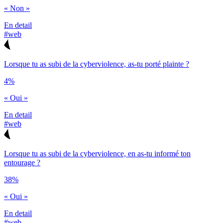
« Non »
En detail
#web
Lorsque tu as subi de la cyberviolence, as-tu porté plainte ?
4%
« Oui »
En detail
#web
Lorsque tu as subi de la cyberviolence, en as-tu informé ton
entourage ?
38%
« Oui »
En detail
#web