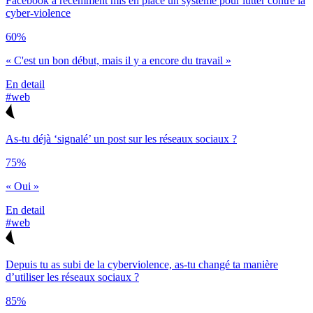
Facebook a récemment mis en place un système pour lutter contre la
cyber-violence
60%
« C'est un bon début, mais il y a encore du travail »
En detail
#web
As-tu déjà ‘signalé’ un post sur les réseaux sociaux ?
75%
« Oui »
En detail
#web
Depuis tu as subi de la cyberviolence, as-tu changé ta manière
d’utiliser les réseaux sociaux ?
85%