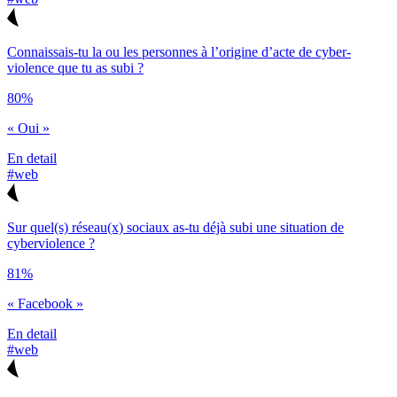
Connaissais-tu la ou les personnes à l’origine d’acte de cyber-
violence que tu as subi ?
80%
« Oui »
En detail
#web
Sur quel(s) réseau(x) sociaux as-tu déjà subi une situation de
cyberviolence ?
81%
« Facebook »
En detail
#web