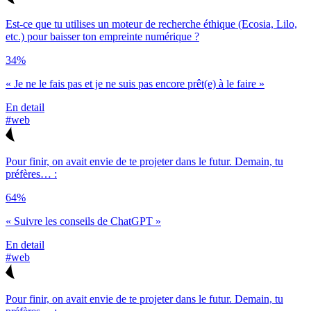
Est-ce que tu utilises un moteur de recherche éthique (Ecosia, Lilo,
etc.) pour baisser ton empreinte numérique ?
34%
« Je ne le fais pas et je ne suis pas encore prêt(e) à le faire »
En detail
#web
Pour finir, on avait envie de te projeter dans le futur. Demain, tu
préfères… :
64%
« Suivre les conseils de ChatGPT »
En detail
#web
Pour finir, on avait envie de te projeter dans le futur. Demain, tu