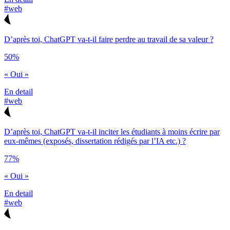
#web
D’après toi, ChatGPT va-t-il faire perdre au travail de sa valeur ?
50%
« Oui »
En detail
#web
D’après toi, ChatGPT va-t-il inciter les étudiants à moins écrire par
eux-mêmes (exposés, dissertation rédigés par l’IA etc.) ?
77%
« Oui »
En detail
#web