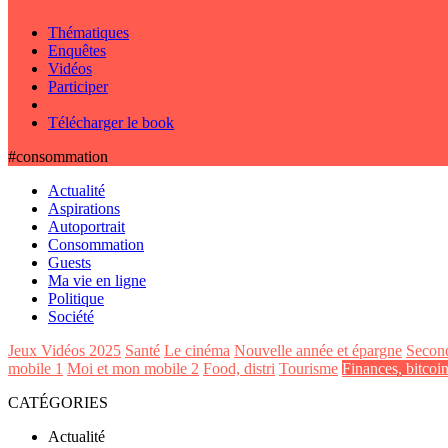
Thématiques
Enquêtes
Vidéos
Participer
Télécharger le book
#consommation
Actualité
Aspirations
Autoportrait
Consommation
Guests
Ma vie en ligne
Politique
Société
Jeux Vidéos 2025
Santé
Le cinéma
Nouvelle année et épargne
Secon
mobile 1
Moi et mon mobile 2
Food, distri
Tourisme
Finances, bitcoi
CATÉGORIES
Actualité