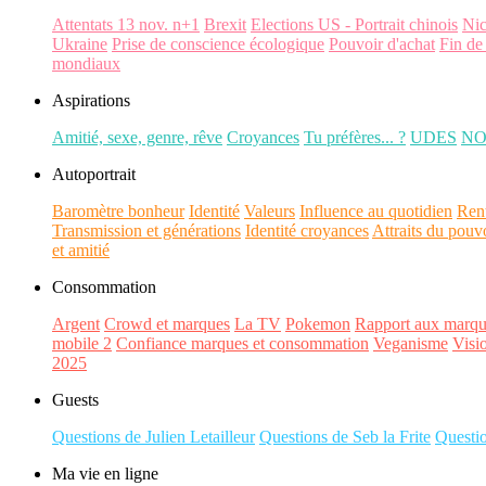
Attentats 13 nov. n+1
Brexit
Elections US - Portrait chinois
Ni
Ukraine
Prise de conscience écologique
Pouvoir d'achat
Fin de
mondiaux
Aspirations
Amitié, sexe, genre, rêve
Croyances
Tu préfères... ?
UDES
N
Autoportrait
Baromètre bonheur
Identité
Valeurs
Influence au quotidien
Ren
Transmission et générations
Identité croyances
Attraits du pouv
et amitié
Consommation
Argent
Crowd et marques
La TV
Pokemon
Rapport aux marqu
mobile 2
Confiance marques et consommation
Veganisme
Visi
2025
Guests
Questions de Julien Letailleur
Questions de Seb la Frite
Questi
Ma vie en ligne