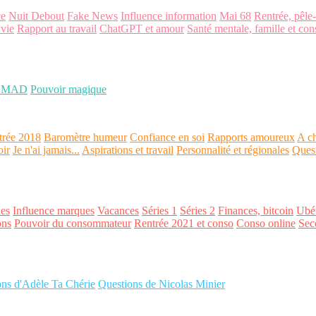
ce
Nuit Debout
Fake News
Influence information
Mai 68
Rentrée, pêle
 vie
Rapport au travail
ChatGPT et amour
Santé mentale, famille et con
OMAD
Pouvoir magique
trée 2018
Baromètre humeur
Confiance en soi
Rapports amoureux
A ch
oir
Je n'ai jamais...
Aspirations et travail
Personnalité et régionales
Ques
es
Influence marques
Vacances
Séries 1
Séries 2
Finances, bitcoin
Ubér
ons
Pouvoir du consommateur
Rentrée 2021 et conso
Conso online
Sec
ons d'Adèle Ta Chérie
Questions de Nicolas Minier