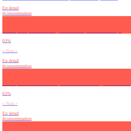
En detail
#consommation
Est-ce que tu possèdes des crypto-monnaies (Bitcoin ou autres) ?
93%
« Non »
En detail
#consommation
Est-ce que tu t’intéresses au sujet du Bitcoin et des crypto-monnaies ?
63%
« Non »
En detail
#consommation