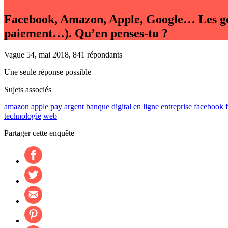
Facebook, Amazon, Apple, Google… Les géa
paiement…). Qu’en penses-tu ?
Vague 54, mai 2018, 841 répondants
Une seule réponse possible
Sujets associés
amazon
apple pay
argent
banque
digital
en ligne
entreprise
facebook
technologie
web
Partager cette enquête