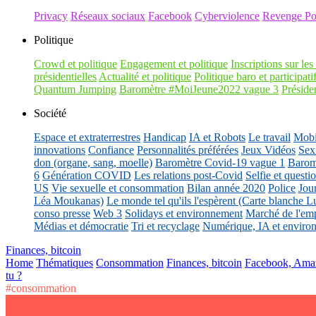
Privacy
Réseaux sociaux
Facebook
Cyberviolence
Revenge Po
Politique
Crowd et politique
Engagement et politique
Inscriptions sur les 
présidentielles
Actualité et politique
Politique baro et participati
Quantum Jumping
Baromètre #MoiJeune2022 vague 3
Présiden
Société
Espace et extraterrestres
Handicap
IA et Robots
Le travail
Mobil
innovations
Confiance
Personnalités préférées
Jeux Vidéos
Sex
don (organe, sang, moelle)
Baromètre Covid-19 vague 1
Barom
6
Génération COVID
Les relations post-Covid
Selfie et questi
US
Vie sexuelle et consommation
Bilan année 2020
Police
Jou
Léa Moukanas)
Le monde tel qu'ils l'espèrent (Carte blanche L
conso presse
Web 3
Solidays et environnement
Marché de l'emp
Médias et démocratie
Tri et recyclage
Numérique, IA et enviro
Finances, bitcoin
Home
Thématiques
Consommation
Finances, bitcoin
Facebook, Amaz
tu ?
#consommation