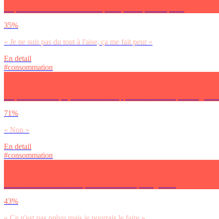
Le paiement direct via ton smartphone, tu en penses quoi ?
35%
« Je ne suis pas du tout à l'aise, ça me fait peur »
En detail
#consommation
En plus de ta banque, utilises-tu des applications tierces pour la gesti
71%
« Non »
En detail
#consommation
Pourrais-tu ouvrir un compte dans une banque digitale ?
43%
« Ce n'est pas prévu mais je pourrais le faire »