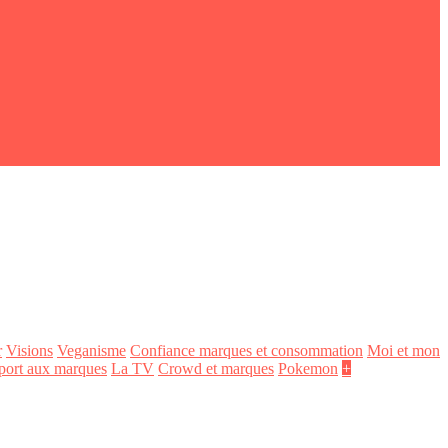
r
Visions
Veganisme
Confiance marques et consommation
Moi et mon
port aux marques
La TV
Crowd et marques
Pokemon
+