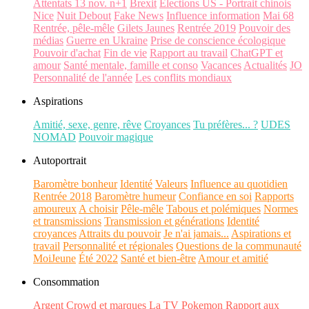
Attentats 13 nov. n+1
Brexit
Elections US - Portrait chinois
Nice
Nuit Debout
Fake News
Influence information
Mai 68
Rentrée, pêle-mêle
Gilets Jaunes
Rentrée 2019
Pouvoir des
médias
Guerre en Ukraine
Prise de conscience écologique
Pouvoir d'achat
Fin de vie
Rapport au travail
ChatGPT et
amour
Santé mentale, famille et conso
Vacances
Actualités
JO
Personnalité de l'année
Les conflits mondiaux
Aspirations
Amitié, sexe, genre, rêve
Croyances
Tu préfères... ?
UDES
NOMAD
Pouvoir magique
Autoportrait
Baromètre bonheur
Identité
Valeurs
Influence au quotidien
Rentrée 2018
Baromètre humeur
Confiance en soi
Rapports
amoureux
A choisir
Pêle-mêle
Tabous et polémiques
Normes
et transmissions
Transmission et générations
Identité
croyances
Attraits du pouvoir
Je n'ai jamais...
Aspirations et
travail
Personnalité et régionales
Questions de la communauté
MoiJeune
Été 2022
Santé et bien-être
Amour et amitié
Consommation
Argent
Crowd et marques
La TV
Pokemon
Rapport aux