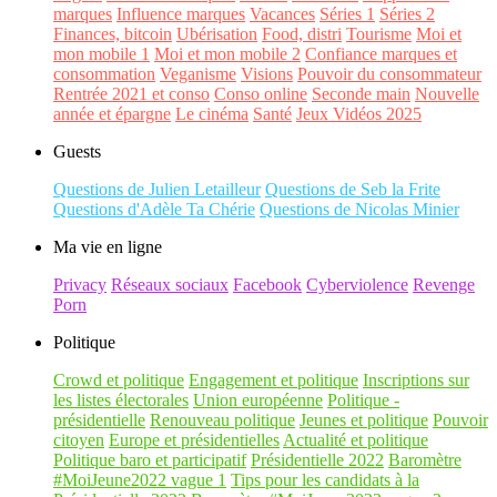
marques
Influence marques
Vacances
Séries 1
Séries 2
Finances, bitcoin
Ubérisation
Food, distri
Tourisme
Moi et
mon mobile 1
Moi et mon mobile 2
Confiance marques et
consommation
Veganisme
Visions
Pouvoir du consommateur
Rentrée 2021 et conso
Conso online
Seconde main
Nouvelle
année et épargne
Le cinéma
Santé
Jeux Vidéos 2025
Guests
Questions de Julien Letailleur
Questions de Seb la Frite
Questions d'Adèle Ta Chérie
Questions de Nicolas Minier
Ma vie en ligne
Privacy
Réseaux sociaux
Facebook
Cyberviolence
Revenge
Porn
Politique
Crowd et politique
Engagement et politique
Inscriptions sur
les listes électorales
Union européenne
Politique -
présidentielle
Renouveau politique
Jeunes et politique
Pouvoir
citoyen
Europe et présidentielles
Actualité et politique
Politique baro et participatif
Présidentielle 2022
Baromètre
#MoiJeune2022 vague 1
Tips pour les candidats à la