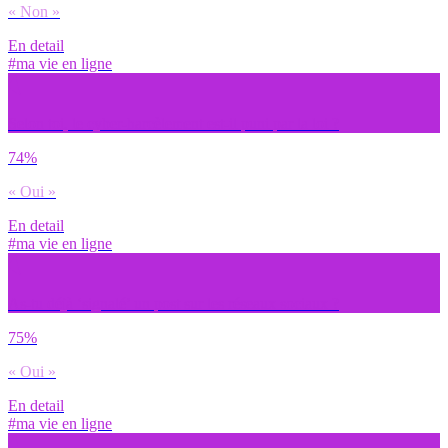
« Non »
En detail
#ma vie en ligne
Selon toi, le cyber-harcèlement est-il puni par la loi ?
74%
« Oui »
En detail
#ma vie en ligne
As-tu déjà ‘signalé’ un post sur les réseaux sociaux ?
75%
« Oui »
En detail
#ma vie en ligne