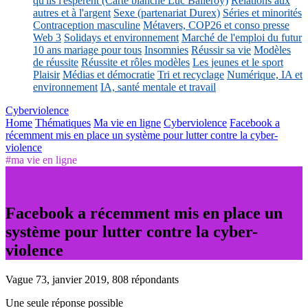
qu'ils l'espèrent (Carte blanche Luc Balleroy)
Relations aux
autres et à l'argent
Sexe (partenariat Durex)
Séries et minorités
Contraception masculine
Métavers, COP26 et conso presse
Web 3
Solidays et environnement
Marché de l'emploi du futur
10 ans mariage pour tous
Insomnies
Réussir sa vie
Modèles
de réussite
Réussite et rôles modèles
Les jeunes et le sport
Plaisir
Médias et démocratie
Tri et recyclage
Numérique, IA et
environnement
IA, santé mentale et travail
Cyberviolence
Home
Thématiques
Ma vie en ligne
Cyberviolence
Facebook a
récemment mis en place un système pour lutter contre la cyber-
violence
#ma vie en ligne
Facebook a récemment mis en place un
système pour lutter contre la cyber-
violence
Vague 73, janvier 2019, 808 répondants
Une seule réponse possible