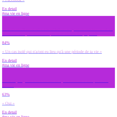
En detail
#ma vie en ligne
Tu nous as dit avoir subi une situation de cyber-violence : La ou les
situations de cyber-violence que tu as vécues étai(en)t… ?
84%
« Un cas isolé qui n'a/ont eu lieu qu'à une période de ta vie »
En detail
#ma vie en ligne
As-tu déjà signalé une situation de cyberviolence à une personne
tierce ?
63%
« Oui »
En detail
#ma vie en ligne