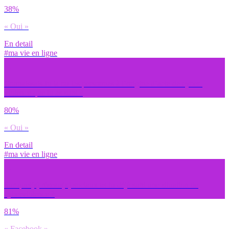
38%
« Oui »
En detail
#ma vie en ligne
Connaissais-tu la ou les personnes à l’origine d’acte de cyber-
violence que tu as subi ?
80%
« Oui »
En detail
#ma vie en ligne
Sur quel(s) réseau(x) sociaux as-tu déjà subi une situation de
cyberviolence ?
81%
« Facebook »