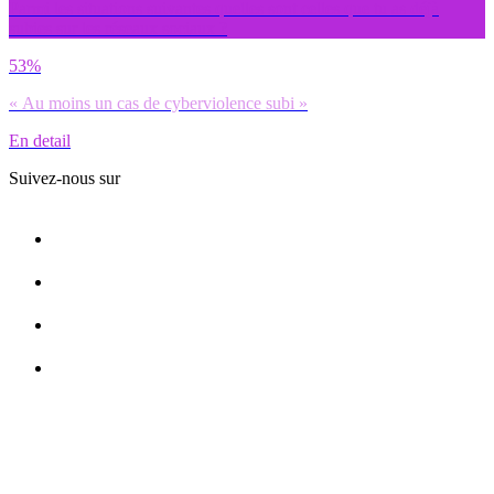
Parmi les situations suivantes quelles sont celles que tu as déjà
subies sur les réseaux sociaux ?
53%
« Au moins un cas de cyberviolence subi »
En detail
Suivez-nous sur