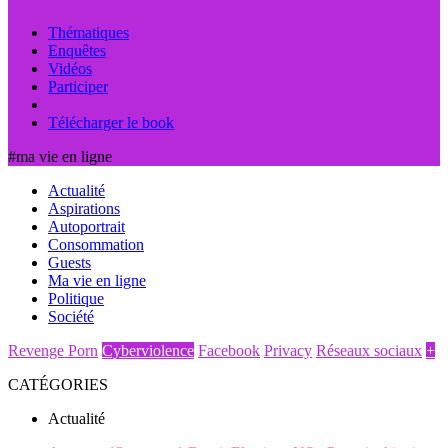
Thématiques
Enquêtes
Vidéos
Participer
Télécharger le book
#ma vie en ligne
Actualité
Aspirations
Autoportrait
Consommation
Guests
Ma vie en ligne
Politique
Société
Revenge Porn
Cyberviolence
Facebook
Privacy
Réseaux sociaux
+
CATÉGORIES
Actualité