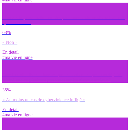
Connais-tu personnellement des personnes victimes d’une forme de
cyberviolence ?
63%
« Non »
En detail
#ma vie en ligne
Parmi les situations suivantes quelles sont celles que tu as déjà fait
subir à une ou plusieurs personnes sur les réseaux sociaux ?
35%
« Au moins un cas de cyberviolence infligé »
En detail
#ma vie en ligne