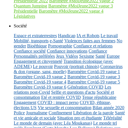
Présidentielle 2022
Baromètre #MoiJeune2022 vague 2
Quantum Jumping
Baromètre #MoiJeune2022 vague 3
Présidentielle
Baromètre #MoiJeune2022 vague 4
Législatives
Société
Espace et extraterrestres
Handicap
IA et Robots
Le travail
Mobilité, transports
e-Santé
Violences faites aux femmes
No
gender
Bioéthique
Pornographie
Confiance et relations
Confiance société
Confiance innovations
Confiance
Personnalités préférées
Jeux Vidéos
Sexisme
Santé
Europe
Engagement et citoyenneté
Transition écologique (avec
ADEME)
Le pouvoir
Pouvoir (portrait chinois)
Coronavirus
& don (organe, sang, moelle)
Baromètre Covid-19 vague 1
Baromètre Covid-19 vague 2
Baromètre Covid-19 vague 3
Baromètre Covid-19 vague 4
Baromètre Covid-19 vague 5
Baromètre Covid-19 vague 6
Génération COVID
Les
relations post-Covid
Selfie et questions d'actu
Société et
consommation
Eté et rentrée COVID
Tenue républicaine
Engagement
COVID : impact perso
COVID, éthique,
élections US
Vie sexuelle et consommation
Bilan année 2020
Police
Journalisme
Confinement
Libération de la parole
Santé
et vie amicale et sociale
Situation pro et étudiante
Téléréalité
Le monde de demain (avec Léa Moukanas)
Le monde tel