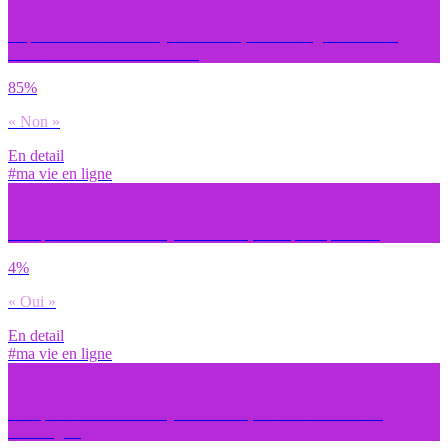
Depuis tu as subi de la cyberviolence, as-tu changé ta manière
d’utiliser les réseaux sociaux ?
85%
« Non »
En detail
#ma vie en ligne
Lorsque tu as subi de la cyberviolence, as-tu porté plainte ?
4%
« Oui »
En detail
#ma vie en ligne
Lorsque tu as subi de la cyberviolence, en as-tu informé ton
entourage ?