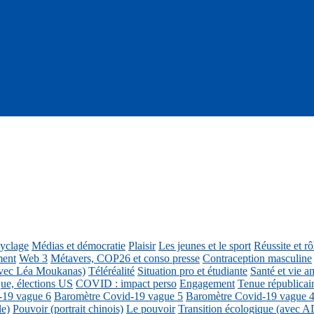
cyclage
Médias et démocratie
Plaisir
Les jeunes et le sport
Réussite et r
ment
Web 3
Métavers, COP26 et conso presse
Contraception masculine
vec Léa Moukanas)
Téléréalité
Situation pro et étudiante
Santé et vie am
ue, élections US
COVID : impact perso
Engagement
Tenue républicai
-19 vague 6
Baromètre Covid-19 vague 5
Baromètre Covid-19 vague 
le)
Pouvoir (portrait chinois)
Le pouvoir
Transition écologique (avec