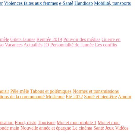
er
Violences faites aux femmes
e-Santé
Handicap
Mobilité, transports
-mêle
Gilets Jaunes
Rentrée 2019
Pouvoir des médias
Guerre en
so
Vacances
Actualités
JO
Personnalité de l'année
Les conflits
oisir
Pêle-mêle
Tabous et polémiques
Normes et transmissions
tions de la communauté MoiJeune
Été 2022
Santé et bien-être
Amour
isation
Food, distri
Tourisme
Moi et mon mobile 1
Moi et mon
onde main
Nouvelle année et épargne
Le cinéma
Santé
Jeux Vidéos