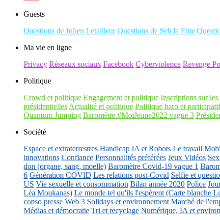
Guests
Questions de Julien Letailleur
Questions de Seb la Frite
Questi
Ma vie en ligne
Privacy
Réseaux sociaux
Facebook
Cyberviolence
Revenge Po
Politique
Crowd et politique
Engagement et politique
Inscriptions sur les 
présidentielles
Actualité et politique
Politique baro et participati
Quantum Jumping
Baromètre #MoiJeune2022 vague 3
Présiden
Société
Espace et extraterrestres
Handicap
IA et Robots
Le travail
Mobil
innovations
Confiance
Personnalités préférées
Jeux Vidéos
Sex
don (organe, sang, moelle)
Baromètre Covid-19 vague 1
Barom
6
Génération COVID
Les relations post-Covid
Selfie et questi
US
Vie sexuelle et consommation
Bilan année 2020
Police
Jou
Léa Moukanas)
Le monde tel qu'ils l'espèrent (Carte blanche L
conso presse
Web 3
Solidays et environnement
Marché de l'emp
Médias et démocratie
Tri et recyclage
Numérique, IA et enviro