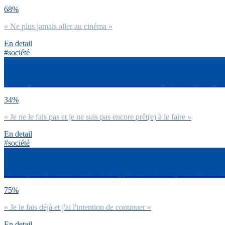
68%
« Ne plus jamais aller au cinéma »
En detail
#société
Est-ce que tu utilises un moteur de recherche éthique (Ecosia, Lilo, e
34%
« Je ne le fais pas et je ne suis pas encore prêt(e) à le faire »
En detail
#société
Est-ce que tu éteins/débranches tes appareils électroniques au lieu de 
75%
« Je le fais déjà et j'ai l'intention de continuer »
En detail