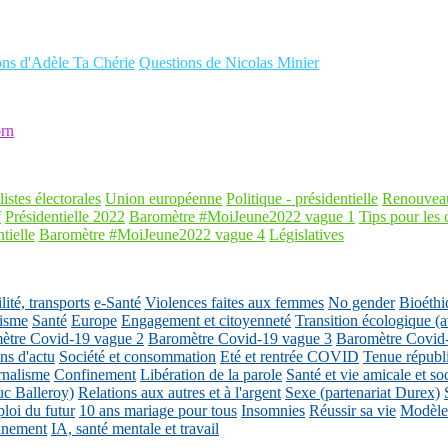
ons d'Adèle Ta Chérie
Questions de Nicolas Minier
rn
listes électorales
Union européenne
Politique - présidentielle
Renouveau
f
Présidentielle 2022
Baromètre #MoiJeune2022 vague 1
Tips pour les 
tielle
Baromètre #MoiJeune2022 vague 4
Législatives
ité, transports
e-Santé
Violences faites aux femmes
No gender
Bioéthi
isme
Santé
Europe
Engagement et citoyenneté
Transition écologique
ètre Covid-19 vague 2
Baromètre Covid-19 vague 3
Baromètre Covid
ons d'actu
Société et consommation
Eté et rentrée COVID
Tenue républ
rnalisme
Confinement
Libération de la parole
Santé et vie amicale et so
uc Balleroy)
Relations aux autres et à l'argent
Sexe (partenariat Durex)
loi du futur
10 ans mariage pour tous
Insomnies
Réussir sa vie
Modèles
nnement
IA, santé mentale et travail