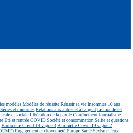
ôles modèles
Modèles de réussite
Réussir sa vie
Insomnies
10 ans
Séries et minorités
Relations aux autres et à l'argent
Le monde tel
icale et sociale
Libération de la parole
Confinement
Journalisme
ne
Eté et rentrée COVID
Société et consommation
Selfie et questions
4
Baromètre Covid-19 vague 3
Baromètre Covid-19 vague 2
 ADEME)
Engagement et citoyenneté
Europe
Santé
Sexisme
Jeux