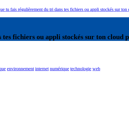
ue tu fais régulièrement du tri dans tes fichiers ou appli stockés sur t
s tes fichiers ou appli stockés sur ton clou
que
environnement
internet
numérique
technologie
web