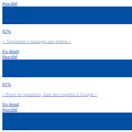
#société
Tu préfères…
82%
« Apprendre à manager une équipe »
En detail
#société
Tu préfères…
81%
« Poser tes questions, faire des requêtes à Google »
En detail
#société
Tu préfères…