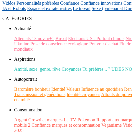
Vidéos
Personnalités préférées
Confiance
Confiance innovations
Conf
IA et Robots
Espace et extraterrestres
Le travail
Sexe (partenariat Dur
CATÉGORIES
Actualité
Attentats 13 nov. n+1
Brexit
Elections US - Portrait chinois
Ni
Ukraine
Prise de conscience écologique
Pouvoir d'achat
Fin de
mondiaux
Aspirations
Amitié, sexe, genre, rêve
Croyances
Tu préfères... ?
UDES
N
Autoportrait
Baromètre bonheur
Identité
Valeurs
Influence au quotidien
Ren
Transmission et générations
Identité croyances
Attraits du pouv
et amitié
Consommation
Argent
Crowd et marques
La TV
Pokemon
Rapport aux marqu
mobile 2
Confiance marques et consommation
Veganisme
Visi
2025