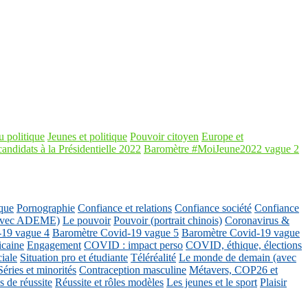
 politique
Jeunes et politique
Pouvoir citoyen
Europe et
candidats à la Présidentielle 2022
Baromètre #MoiJeune2022 vague 2
que
Pornographie
Confiance et relations
Confiance société
Confiance
 (avec ADEME)
Le pouvoir
Pouvoir (portrait chinois)
Coronavirus &
-19 vague 4
Baromètre Covid-19 vague 5
Baromètre Covid-19 vague
icaine
Engagement
COVID : impact perso
COVID, éthique, élections
ciale
Situation pro et étudiante
Téléréalité
Le monde de demain (avec
Séries et minorités
Contraception masculine
Métavers, COP26 et
 de réussite
Réussite et rôles modèles
Les jeunes et le sport
Plaisir