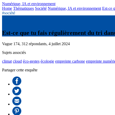
Numérique, IA et environnement
Home
Thématiques
Société
Numérique, IA et environnement
Est-ce q
#société
Est-ce que tu fais régulièrement du tri dan
Vague 174, 312 répondants, 4 juillet 2024
Sujets associés
climat
cloud
éco-gestes
écologie
empreinte carbone
empreinte numéri
Partager cette enquête