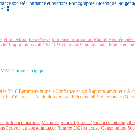
iance société
Confiance et relations
Pornographie
Bioéthique
No gend
ex)
+
ce
Nuit Debout
Fake News
Influence information
Mai 68
Rentrée, pêle
 vie
Rapport au travail
ChatGPT et amour
Santé mentale, famille et con
OMAD
Pouvoir magique
trée 2018
Baromètre humeur
Confiance en soi
Rapports amoureux
A ch
oir
Je n'ai jamais...
Aspirations et travail
Personnalité et régionales
Ques
es
Influence marques
Vacances
Séries 1
Séries 2
Finances, bitcoin
Ubér
ons
Pouvoir du consommateur
Rentrée 2021 et conso
Conso online
Sec