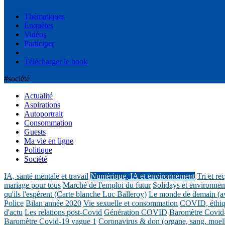
Thématiques
Enquêtes
Vidéos
Participer
Télécharger le book
#société
Actualité
Aspirations
Autoportrait
Consommation
Guests
Ma vie en ligne
Politique
Société
IA, santé mentale et travail
Numérique, IA et environnement
Tri et re
mariage pour tous
Marché de l'emploi du futur
Solidays et environne
qu'ils l'espèrent (Carte blanche Luc Balleroy)
Le monde de demain (a
Police
Bilan année 2020
Vie sexuelle et consommation
COVID, éthiq
d'actu
Les relations post-Covid
Génération COVID
Baromètre Covid
Baromètre Covid-19 vague 1
Coronavirus & don (organe, sang, moel