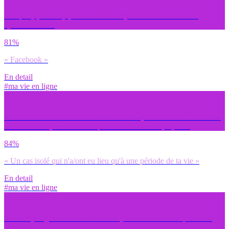
Sur quel(s) réseau(x) sociaux as-tu déjà subi une situation de
cyberviolence ?
81%
« Facebook »
En detail
#ma vie en ligne
Tu nous as dit avoir subi une situation de cyber-violence : La ou les
situations de cyber-violence que tu as vécues étai(en)t… ?
84%
« Un cas isolé qui n'a/ont eu lieu qu'à une période de ta vie »
En detail
#ma vie en ligne
As-tu déjà signalé une situation de cyberviolence à une personne
tierce ?