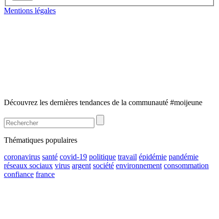
Mentions légales
Découvrez les dernières tendances de la communauté #moijeune
Thématiques populaires
coronavirus
santé
covid-19
politique
travail
épidémie
pandémie
réseaux sociaux
virus
argent
société
environnement
consommation
confiance
france