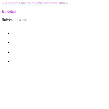
« Au moins un cas de cyberviolence subi »
En detail
Suivez-nous sur