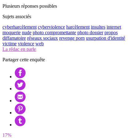
Plusieurs réponses possibles
Sujets associés
cyberharcèlement
cyberviolence
harcèlement
insultes
internet
moquerie
nude
photo compromettante
photo dossier
propos
diffamatoire
réseaux sociaux
revenge porn
usurpation d'identité
victime
violence
web
La rédac en parle
Partager cette enquête
17%