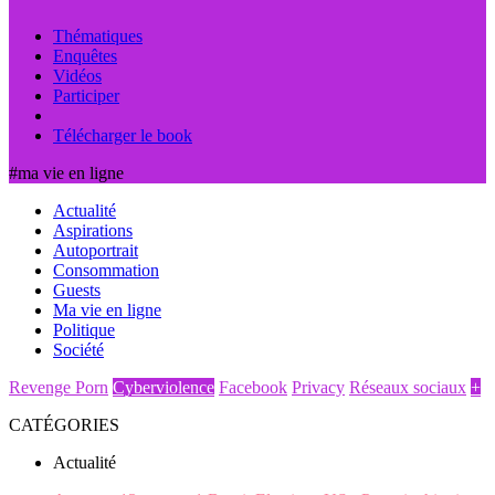
Thématiques
Enquêtes
Vidéos
Participer
Télécharger le book
#ma vie en ligne
Actualité
Aspirations
Autoportrait
Consommation
Guests
Ma vie en ligne
Politique
Société
Revenge Porn
Cyberviolence
Facebook
Privacy
Réseaux sociaux
+
CATÉGORIES
Actualité