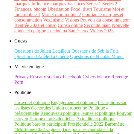
marques
Influence marques
Vacances
Séries 1
Séries 2
Finances, bitcoin
Ubérisation
Food, distri
Tourisme
Moi et
mon mobile 1
Moi et mon mobile 2
Confiance marques et
consommation
Veganisme
Visions
Pouvoir du consommateur
Rentrée 2021 et conso
Conso online
Seconde main
Nouvelle
année et épargne
Le cinéma
Santé
Jeux Vidéos 2025
Guests
Questions de Julien Letailleur
Questions de Seb la Frite
Questions d'Adèle Ta Chérie
Questions de Nicolas Minier
Ma vie en ligne
Privacy
Réseaux sociaux
Facebook
Cyberviolence
Revenge
Porn
Politique
Crowd et politique
Engagement et politique
Inscriptions sur
les listes électorales
Union européenne
Politique -
présidentielle
Renouveau politique
Jeunes et politique
Pouvoir
citoyen
Europe et présidentielles
Actualité et politique
Politique baro et participatif
Présidentielle 2022
Baromètre
#MoiJeune2022 vague 1
Tips pour les candidats à la