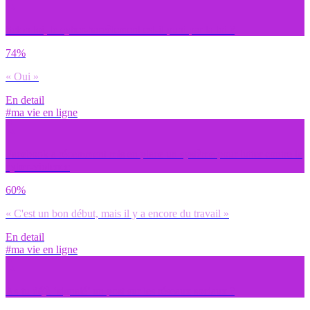
Selon toi, le cyber-harcèlement est-il puni par la loi ?
74%
« Oui »
En detail
#ma vie en ligne
Facebook a récemment mis en place un système pour lutter contre la
cyber-violence
60%
« C'est un bon début, mais il y a encore du travail »
En detail
#ma vie en ligne
As-tu déjà ‘signalé’ un post sur les réseaux sociaux ?