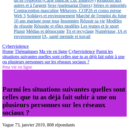
qu'ils l'espèrent (Carte blanche Luc Balleroy)
Relations aux
autres et à l'argent
Sexe (partenariat Durex)
Séries et minorités
Contraception masculine
Métavers, COP26 et conso presse
Web 3
Solidays et environnement
Marché de l'emploi du futur
10 ans mariage pour tous
Insomnies
Réussir sa vie
Modèles
de réussite
Réussite et rôles modèles
Les jeunes et le sport
Plaisir
Médias et démocratie
Tri et recyclage
Numérique, IA et
environnement
IA, santé mentale et travail
Cyberviolence
Home
Thématiques
Ma vie en ligne
Cyberviolence
Parmi les
situations suivantes quelles sont celles que tu as déjà fait subir à une
ou plusieurs personnes sur les réseaux sociaux ?
#ma vie en ligne
Parmi les situations suivantes quelles sont
celles que tu as déjà fait subir à une ou
plusieurs personnes sur les réseaux
sociaux ?
Vague 73, janvier 2019, 808 répondants