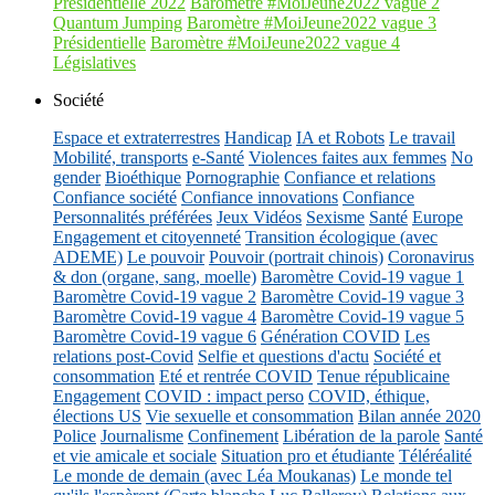
Présidentielle 2022
Baromètre #MoiJeune2022 vague 2
Quantum Jumping
Baromètre #MoiJeune2022 vague 3
Présidentielle
Baromètre #MoiJeune2022 vague 4
Législatives
Société
Espace et extraterrestres
Handicap
IA et Robots
Le travail
Mobilité, transports
e-Santé
Violences faites aux femmes
No
gender
Bioéthique
Pornographie
Confiance et relations
Confiance société
Confiance innovations
Confiance
Personnalités préférées
Jeux Vidéos
Sexisme
Santé
Europe
Engagement et citoyenneté
Transition écologique (avec
ADEME)
Le pouvoir
Pouvoir (portrait chinois)
Coronavirus
& don (organe, sang, moelle)
Baromètre Covid-19 vague 1
Baromètre Covid-19 vague 2
Baromètre Covid-19 vague 3
Baromètre Covid-19 vague 4
Baromètre Covid-19 vague 5
Baromètre Covid-19 vague 6
Génération COVID
Les
relations post-Covid
Selfie et questions d'actu
Société et
consommation
Eté et rentrée COVID
Tenue républicaine
Engagement
COVID : impact perso
COVID, éthique,
élections US
Vie sexuelle et consommation
Bilan année 2020
Police
Journalisme
Confinement
Libération de la parole
Santé
et vie amicale et sociale
Situation pro et étudiante
Téléréalité
Le monde de demain (avec Léa Moukanas)
Le monde tel