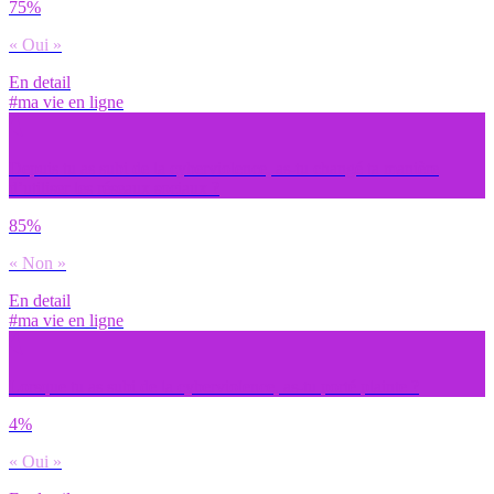
75%
« Oui »
En detail
#ma vie en ligne
Depuis tu as subi de la cyberviolence, as-tu changé ta manière
d’utiliser les réseaux sociaux ?
85%
« Non »
En detail
#ma vie en ligne
Lorsque tu as subi de la cyberviolence, as-tu porté plainte ?
4%
« Oui »