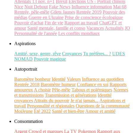
Attentats 13 nov. n+1
Brexit
Elections US - Portrait chinois
Nice
Nuit Debout
Fake News
Influence information
Mai 68
Rentrée, pêle-mêle
Gilets Jaunes
Rentrée 2019
Pouvoir des
médias
Guerre en Ukraine
Prise de conscience écologique
Pouvoir d'achat
Fin de vie
Rapport au travail
ChatGPT et
amour
Santé mentale, famille et conso
Vacances
Actualités
JO
Personnalité de l'année
Les conflits mondiaux
Aspirations
Amitié, sexe, genre, rêve
Croyances
Tu préfères... ?
UDES
NOMAD
Pouvoir magique
Autoportrait
Baromètre bonheur
Identité
Valeurs
Influence au quotidien
Rentrée 2018
Baromètre humeur
Confiance en soi
Rapports
amoureux
A choisir
Pêle-mêle
Tabous et polémiques
Normes
et transmissions
Transmission et générations
Identité
croyances
Attraits du pouvoir
Je n'ai jamais...
Aspirations et
travail
Personnalité et régionales
Questions de la communauté
MoiJeune
Été 2022
Santé et bien-être
Amour et amitié
Consommation
Argent
Crowd et marques
La TV
Pokemon
Rapport aux