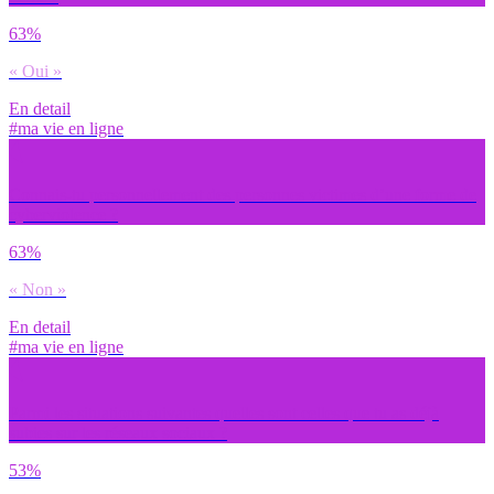
63%
« Oui »
En detail
#ma vie en ligne
Connais-tu personnellement des personnes victimes d’une forme de
cyberviolence ?
63%
« Non »
En detail
#ma vie en ligne
Parmi les situations suivantes quelles sont celles que tu as déjà
subies sur les réseaux sociaux ?
53%