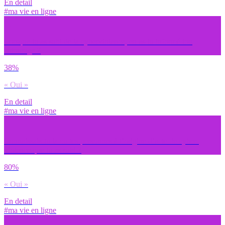
En detail
#ma vie en ligne
Lorsque tu as subi de la cyberviolence, en as-tu informé ton
entourage ?
38%
« Oui »
En detail
#ma vie en ligne
Connaissais-tu la ou les personnes à l’origine d’acte de cyber-
violence que tu as subi ?
80%
« Oui »
En detail
#ma vie en ligne