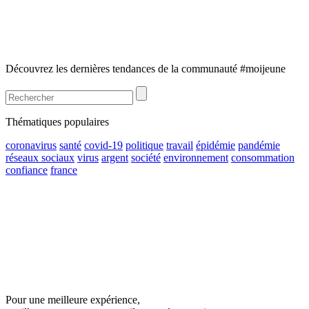
Découvrez les dernières tendances de la communauté #moijeune
Thématiques populaires
coronavirus
santé
covid-19
politique
travail
épidémie
pandémie
réseaux sociaux
virus
argent
société
environnement
consommation
confiance
france
Pour une meilleure expérience,