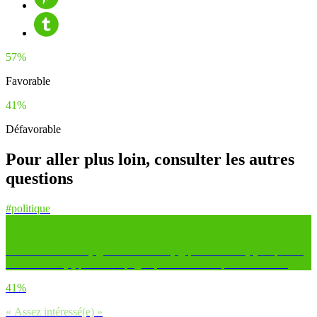
57%
Favorable
41%
Défavorable
Pour aller plus loin, consulter les autres
questions
#politique
Es-tu très intéressé(e), assez intéressé(e), peu intéressé(e) ou pas du
tout intéressé(e) par la campagne pour l’élection présidentielle ?
41%
« Assez intéressé(e) »