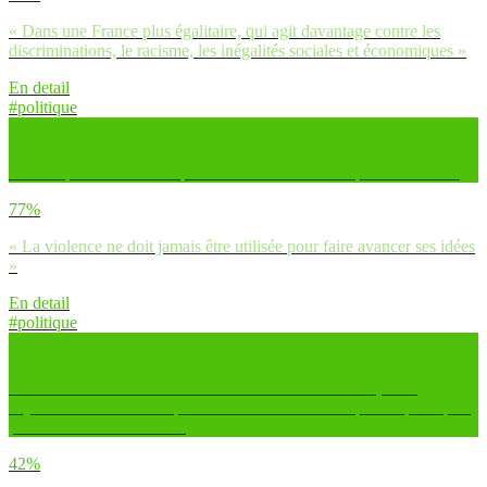
« Dans une France plus égalitaire, qui agit davantage contre les
discriminations, le racisme, les inégalités sociales et économiques »
En detail
#politique
Avec laquelle des deux opinions suivantes es-tu le plus d’accord ?
77%
« La violence ne doit jamais être utilisée pour faire avancer ses idées
»
En detail
#politique
Es-tu d’accord avec l’affirmation suivante : « la laïcité, c’est
aujourd’hui une notion qui est utilisée et déformée par les politiques
pour servir leurs intérêts »
42%