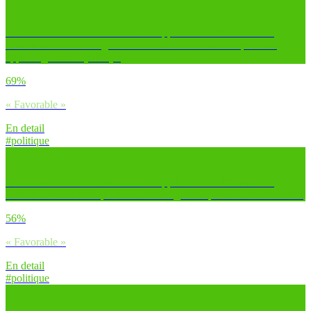
Es-tu favorable ou défavorable à l’application en France de la
mesure suivante : la législation du recours à une mère porteuse,
appelé également (GPA) ?
69%
« Favorable »
En detail
#politique
Es-tu favorable ou défavorable à l’application en France de la
mesure suivante : l’expulsion des étrangers emprisonnés en France ?
56%
« Favorable »
En detail
#politique