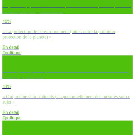
Aujourd’hui, quelles seraient les premières causes pour lesquelles tu
serais le plus prêt(e) à te battre ?
40%
« La protection de l'environnement (lutte contre la pollution,
protection de la planète) »
En detail
#politique
Pour toi, les aspects et problèmes concernant la santé mentale sont-
ils un sujet politique ?
43%
« Oui, même si tu n'attends pas personnellement des mesures sur ce
sujet »
En detail
#politique