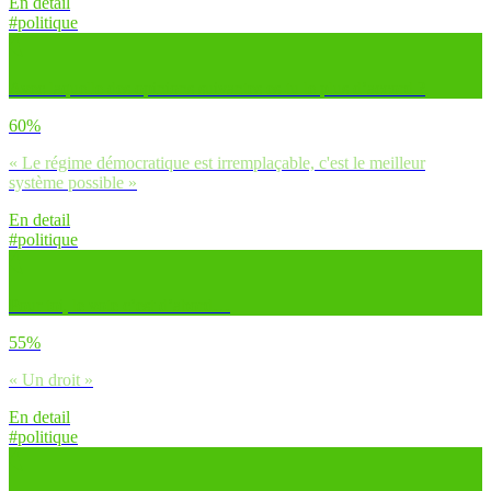
En detail
#politique
Avec laquelle des opinions suivantes es-tu le plus d’accord ?
60%
« Le régime démocratique est irremplaçable, c'est le meilleur
système possible »
En detail
#politique
Pour toi, le vote c’est d’abord…
55%
« Un droit »
En detail
#politique