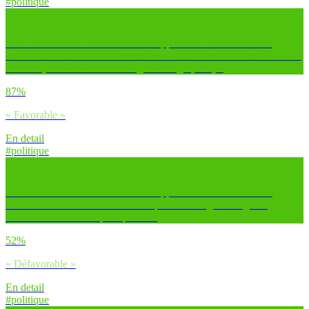
#politique
Es-tu favorable ou défavorable à l’application en France de la
mesure suivante : le renforcement des mesures contre la maltraitance
animale (interdiction des élevages en cages, etc.) ?
87%
« Favorable »
En detail
#politique
Es-tu favorable ou défavorable à l’application en France de la
mesure suivante : l’interdiction de porter des signes religieux
ostentatoires dans l’espace public ?
52%
« Défavorable »
En detail
#politique