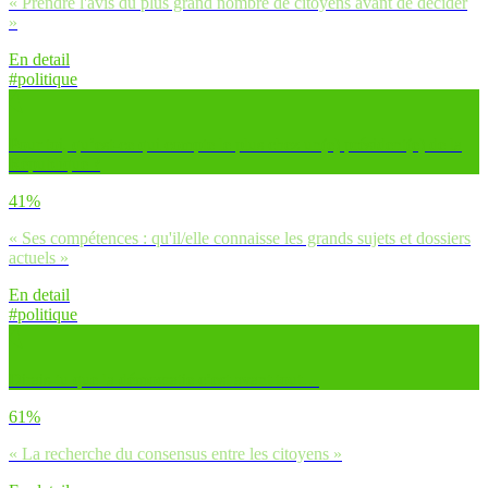
« Prendre l'avis du plus grand nombre de citoyens avant de décider
»
En detail
#politique
Pour toi, qu’est-ce qui compte le plus chez un(e) président(e) de la
République ?
41%
« Ses compétences : qu'il/elle connaisse les grands sujets et dossiers
actuels »
En detail
#politique
Dirais-tu que la démocratie c’est avant tout…
61%
« La recherche du consensus entre les citoyens »