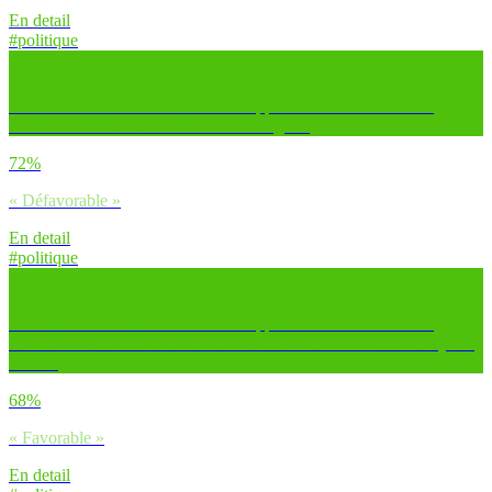
En detail
#politique
Es-tu favorable ou défavorable à l’application en France de la
mesure suivante : la taxation des héritages ?
72%
« Défavorable »
En detail
#politique
Es-tu favorable ou défavorable à l’application en France de la
mesure suivante : l’interdiction de la chasse le week-end et les jours
fériés ?
68%
« Favorable »
En detail