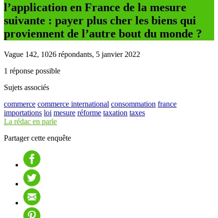
l’application en France de la mesure
suivante : payer plus cher les biens qui
proviennent de l’autre bout du monde ?
Vague 142, 1026 répondants, 5 janvier 2022
1 réponse possible
Sujets associés
commerce
commerce international
consommation
france
importations
loi
mesure
réforme
taxation
taxes
La rédac en parle
Partager cette enquête