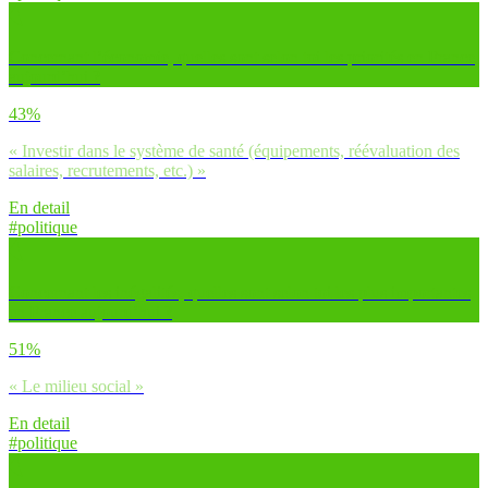
Concernant l’économie, quelles sont selon toi les priorités en France
aujourd’hui ?
43%
« Investir dans le système de santé (équipements, réévaluation des
salaires, recrutements, etc.) »
En detail
#politique
Concernant les inégalités, quelles sont selon toi les plus importantes
en France aujourd’hui ?
51%
« Le milieu social »
En detail
#politique