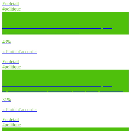
En detail
#politique
Es-tu d’accord avec l’affirmation suivante : « la laïcité, c’est
aujourd’hui une notion que tu défends » ?
43%
« Plutôt d'accord »
En detail
#politique
Es-tu d’accord avec l’affirmation suivante : « la laïcité, c’est
aujourd’hui une notion que tu ne comprends pas toujours bien » ?
31%
« Plutôt d'accord »
En detail
#politique