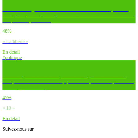
La liberté et l’égalité sont deux valeurs fondamentales. Quelle est
celle qui te paraît la plus importante à mettre en avant dans la société
française d’aujourd’hui ?
48%
« La liberté »
En detail
#politique
Lors de la prochaine élection présidentielle qui aura lieu en avril
2022, sur une échelle de 1 à 10, quelle est la probabilité que tu ailles
voter au premier tour ?
45%
« 10 »
En detail
Suivez-nous sur