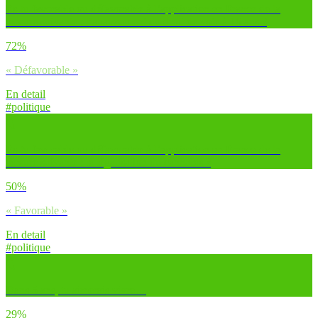
Es-tu favorable ou défavorable à l’application en France de la
mesure suivante : l’abaissement du droit de vote à 16 ans ?
72%
« Défavorable »
En detail
#politique
Es-tu favorable ou défavorable à l’application en France de la
mesure suivante : la légalisation du cannabis ?
50%
« Favorable »
En detail
#politique
Dans 5 ans, tu aimerais vivre…
29%