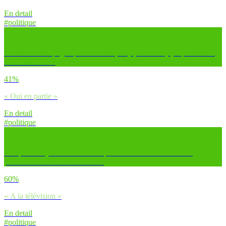
En detail
#politique
Dans cette campagne présidentielle, un(e) candidat(e) représente-t-
il/elle tes idées ?
41%
« Oui en partie »
En detail
#politique
Par quels moyens souhaites-tu que les candidats à l’élection
présidentielle s’adressent à toi ?
60%
« A la télévision »
En detail
#politique