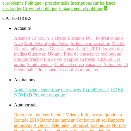
européenne
Politique - présidentielle
Inscriptions sur les listes
électorales
Crowd et politique
Engagement et politique
+
CATÉGORIES
Actualité
Attentats 13 nov. n+1
Brexit
Elections US - Portrait chinois
Nice
Nuit Debout
Fake News
Influence information
Mai 68
Rentrée, pêle-mêle
Gilets Jaunes
Rentrée 2019
Pouvoir des
médias
Guerre en Ukraine
Prise de conscience écologique
Pouvoir d'achat
Fin de vie
Rapport au travail
ChatGPT et
amour
Santé mentale, famille et conso
Vacances
Actualités
JO
Personnalité de l'année
Les conflits mondiaux
Aspirations
Amitié, sexe, genre, rêve
Croyances
Tu préfères... ?
UDES
NOMAD
Pouvoir magique
Autoportrait
Baromètre bonheur
Identité
Valeurs
Influence au quotidien
Rentrée 2018
Baromètre humeur
Confiance en soi
Rapports
amoureux
A choisir
Pêle-mêle
Tabous et polémiques
Normes
et transmissions
Transmission et générations
Identité