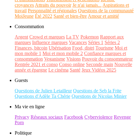
croyances
Attraits du pouvoir
Je n'ai jamais...
Aspirations et
travail
Personnalité et régionales
Questions de la communauté
MoiJeune
Été 2022
Santé et bien-être
Amour et amitié
Consommation
Argent
Crowd et marques
La TV
Pokemon
Rapport aux
marques
Influence marques
Vacances
Séries 1
Séries 2
Finances, bitcoin
Ubérisation
Food, distri
Tourisme
Moi et
mon mobile 1
Moi et mon mobile 2
Confiance marques et
consommation
Veganisme
Visions
Pouvoir du consommateur
Rentrée 2021 et conso
Conso online
Seconde main
Nouvelle
année et épargne
Le cinéma
Santé
Jeux Vidéos 2025
Guests
Questions de Julien Letailleur
Questions de Seb la Frite
Questions d'Adèle Ta Chérie
Questions de Nicolas Minier
Ma vie en ligne
Privacy
Réseaux sociaux
Facebook
Cyberviolence
Revenge
Porn
Politique