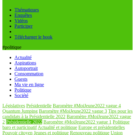
Thématiques
Enquêtes
Vidéos
Participer
Télécharger le book
#politique
Actualité
Aspirations
Autoportrait
Consommation
Guests
Ma vie en ligne
Politique
Société
Législatives
Présidentielle
Baromètre #MoiJeune2022 vague 4
Quantum Jumping
Baromètre #MoiJeune2022 vague 3
Tips pour les
candidats à la Présidentielle 2022
Baromètre #MoiJeune2022 vague
2
Présidentielle 2022
Baromètre #MoiJeune2022 vague 1
Politique
baro et participatif
Actualité et politique
Europe et présidentielles
Pouvoir citoyen
Jeunes et politique
Renouveau politique
Union