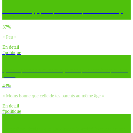
Si le/la candidat(e) qui a ta préférence à la présidentielle est élu(e),
penses-tu que ta situation personnelle s’améliorera ?
37%
« Peu »
En detail
#politique
Quand tu penses à ta situation aujourd’hui, tu considères qu’elle est
plutôt :
43%
« Moins bonne que celle de tes parents au même âge »
En detail
#politique
Aujourd’hui, dirais-tu que globalement la société française est une