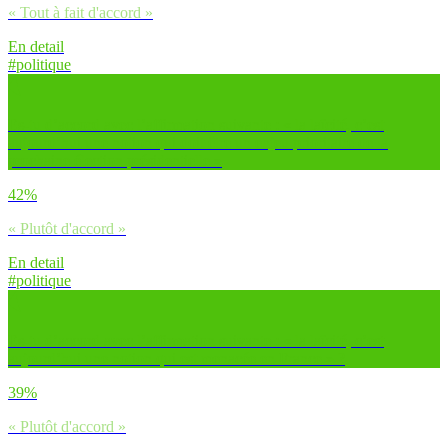
« Tout à fait d'accord »
En detail
#politique
Es-tu d’accord avec l’affirmation suivante : « la laïcité, c’est
aujourd’hui une notion qui doit être un enjeu prioritaire de la
prochaine élection présidentielle »
42%
« Plutôt d'accord »
En detail
#politique
Es-tu d’accord avec l’affirmation suivante : « la laïcité, c’est
aujourd’hui une notion qui est menacée en France » ?
39%
« Plutôt d'accord »