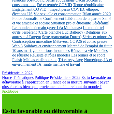
relations post-Covid
Selfie et questions d'actu
Société et
consommation
Eté et rentrée COVID
Tenue républicaine
Engagement
COVID : impact perso
COVID, éthique,
élections US
Vie sexuelle et consommation
Bilan année 2020
Police
Journalisme
Confinement
Libération de la parole
Santé
et vie amicale et sociale
Situation pro et étudiante
Téléréalité
Le monde de demain (avec Léa Moukanas)
Le monde tel
qu'ils l'espèrent (Carte blanche Luc Balleroy)
Relations aux
autres et à l'argent
Sexe (partenariat Durex)
Séries et minorités
Contraception masculine
Métavers, COP26 et conso presse
Web 3
Solidays et environnement
Marché de l'emploi du futur
10 ans mariage pour tous
Insomnies
Réussir sa vie
Modèles
de réussite
Réussite et rôles modèles
Les jeunes et le sport
Plaisir
Médias et démocratie
Tri et recyclage
Numérique, IA et
environnement
IA, santé mentale et travail
Présidentielle 2022
Home
Thématiques
Politique
Présidentielle 2022
Es-tu favorable ou
défavorable à l’application en France de la mesure suivante : payer
plus cher les biens qui proviennent de l’autre bout du monde ?
#politique
Es-tu favorable ou défavorable à