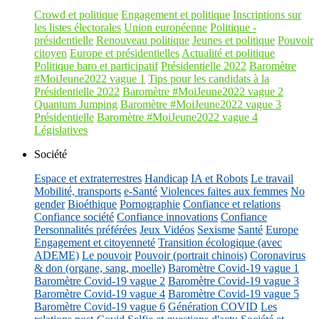
Crowd et politique
Engagement et politique
Inscriptions sur
les listes électorales
Union européenne
Politique -
présidentielle
Renouveau politique
Jeunes et politique
Pouvoir
citoyen
Europe et présidentielles
Actualité et politique
Politique baro et participatif
Présidentielle 2022
Baromètre
#MoiJeune2022 vague 1
Tips pour les candidats à la
Présidentielle 2022
Baromètre #MoiJeune2022 vague 2
Quantum Jumping
Baromètre #MoiJeune2022 vague 3
Présidentielle
Baromètre #MoiJeune2022 vague 4
Législatives
Société
Espace et extraterrestres
Handicap
IA et Robots
Le travail
Mobilité, transports
e-Santé
Violences faites aux femmes
No
gender
Bioéthique
Pornographie
Confiance et relations
Confiance société
Confiance innovations
Confiance
Personnalités préférées
Jeux Vidéos
Sexisme
Santé
Europe
Engagement et citoyenneté
Transition écologique (avec
ADEME)
Le pouvoir
Pouvoir (portrait chinois)
Coronavirus
& don (organe, sang, moelle)
Baromètre Covid-19 vague 1
Baromètre Covid-19 vague 2
Baromètre Covid-19 vague 3
Baromètre Covid-19 vague 4
Baromètre Covid-19 vague 5
Baromètre Covid-19 vague 6
Génération COVID
Les