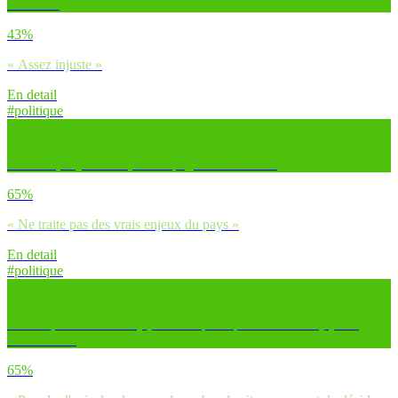
société…
43%
« Assez injuste »
En detail
#politique
Selon toi, aujourd’hui, la campagne électorale…
65%
« Ne traite pas des vrais enjeux du pays »
En detail
#politique
Pour toi, le/la Président(e) de la République une fois élu(e) doit
avant tout…
65%