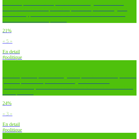
Dirais-tu que les élections permettent de changer les choses en
France ou au contraire qu’elles ne permettent pas de changer les
choses ? Toi, personnellement comment te classerais-tu sur une
échelle entre ces deux opinions ?
21%
« 5 »
En detail
#politique
Certains pensent qu’il faut changer complètement la société, d’autres
pensent qu’il ne faut pas du tout changer la société. Toi,
personnellement, comment te classerais-tu sur une échelle entre ces
deux opinions ?
24%
« 3 »
En detail
#politique