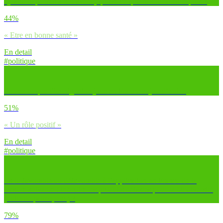
Quand tu penses à ton avenir, qu’est-ce que tu souhaites le plus ?
44%
« Etre en bonne santé »
En detail
#politique
Penses-tu que l’immigration joue en France aujourd’hui…
51%
« Un rôle positif »
En detail
#politique
Es-tu favorable ou défavorable à l’application en France de la
mesure suivante : interdire les produits néfastes pour la biodiversité
(huile de palme, etc.) ?
79%