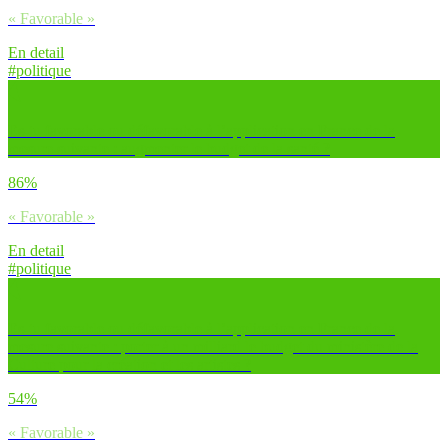
« Favorable »
En detail
#politique
Es-tu favorable ou défavorable à l’application en France de la
mesure suivante : augmenter le budget de la santé ?
86%
« Favorable »
En detail
#politique
Es-tu favorable ou défavorable à l’application en France de la
mesure suivante : porter à un milliard le budget du ministère de la
Culture pour la création et les artistes ?
54%
« Favorable »