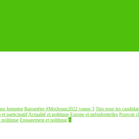
um Jumping
Baromètre #MoiJeune2022 vague 3
Tips pour les candidat
 et participatif
Actualité et politique
Europe et présidentielles
Pouvoir c
 politique
Engagement et politique
+