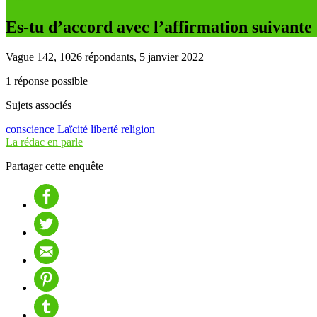
Es-tu d’accord avec l’affirmation suivante :
Vague 142, 1026 répondants, 5 janvier 2022
1 réponse possible
Sujets associés
conscience
Laïcité
liberté
religion
La rédac en parle
Partager cette enquête