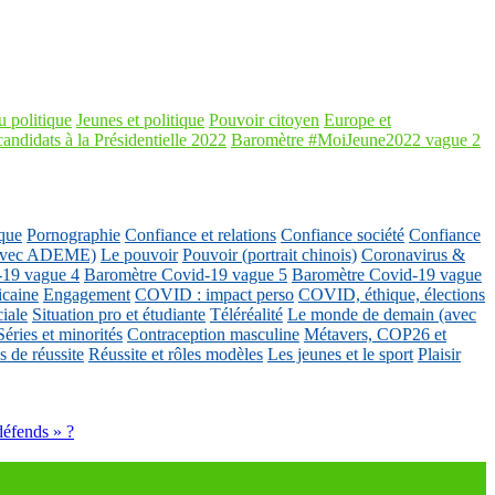
 politique
Jeunes et politique
Pouvoir citoyen
Europe et
candidats à la Présidentielle 2022
Baromètre #MoiJeune2022 vague 2
que
Pornographie
Confiance et relations
Confiance société
Confiance
 (avec ADEME)
Le pouvoir
Pouvoir (portrait chinois)
Coronavirus &
-19 vague 4
Baromètre Covid-19 vague 5
Baromètre Covid-19 vague
icaine
Engagement
COVID : impact perso
COVID, éthique, élections
ciale
Situation pro et étudiante
Téléréalité
Le monde de demain (avec
Séries et minorités
Contraception masculine
Métavers, COP26 et
 de réussite
Réussite et rôles modèles
Les jeunes et le sport
Plaisir
 défends » ?