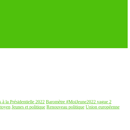
s à la Présidentielle 2022
Baromètre #MoiJeune2022 vague 2
itoyen
Jeunes et politique
Renouveau politique
Union européenne