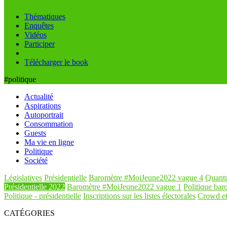
Thématiques
Enquêtes
Vidéos
Participer
Télécharger le book
#politique
Actualité
Aspirations
Autoportrait
Consommation
Guests
Ma vie en ligne
Politique
Société
Législatives
Présidentielle
Baromètre #MoiJeune2022 vague 4
Quant
Présidentielle 2022
Baromètre #MoiJeune2022 vague 1
Politique baro
Politique - présidentielle
Inscriptions sur les listes électorales
Crowd et
CATÉGORIES