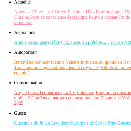
Actualité
Attentats 13 nov. n+1
Brexit
Elections US - Portrait chinois
Ni
Ukraine
Prise de conscience écologique
Pouvoir d'achat
Fin de
mondiaux
Aspirations
Amitié, sexe, genre, rêve
Croyances
Tu préfères... ?
UDES
N
Autoportrait
Baromètre bonheur
Identité
Valeurs
Influence au quotidien
Ren
Transmission et générations
Identité croyances
Attraits du pouv
et amitié
Consommation
Argent
Crowd et marques
La TV
Pokemon
Rapport aux marqu
mobile 2
Confiance marques et consommation
Veganisme
Visi
2025
Guests
Questions de Julien Letailleur
Questions de Seb la Frite
Questi