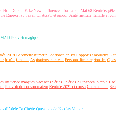
ce
Nuit Debout
Fake News
Influence information
Mai 68
Rentrée, pêle
 vie
Rapport au travail
ChatGPT et amour
Santé mentale, famille et con
OMAD
Pouvoir magique
trée 2018
Baromètre humeur
Confiance en soi
Rapports amoureux
A ch
oir
Je n'ai jamais...
Aspirations et travail
Personnalité et régionales
Ques
es
Influence marques
Vacances
Séries 1
Séries 2
Finances, bitcoin
Ubér
ons
Pouvoir du consommateur
Rentrée 2021 et conso
Conso online
Sec
ons d'Adèle Ta Chérie
Questions de Nicolas Minier