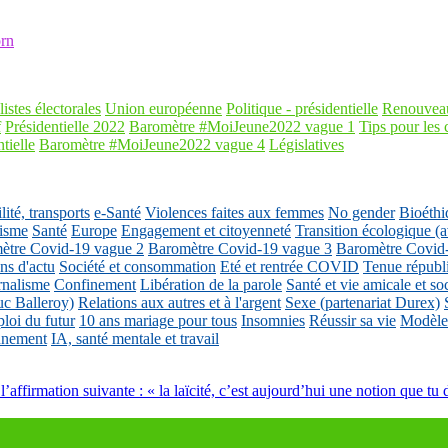
rn
listes électorales
Union européenne
Politique - présidentielle
Renouveau
f
Présidentielle 2022
Baromètre #MoiJeune2022 vague 1
Tips pour les 
tielle
Baromètre #MoiJeune2022 vague 4
Législatives
ité, transports
e-Santé
Violences faites aux femmes
No gender
Bioéthi
isme
Santé
Europe
Engagement et citoyenneté
Transition écologique
ètre Covid-19 vague 2
Baromètre Covid-19 vague 3
Baromètre Covid
ons d'actu
Société et consommation
Eté et rentrée COVID
Tenue républ
rnalisme
Confinement
Libération de la parole
Santé et vie amicale et so
uc Balleroy)
Relations aux autres et à l'argent
Sexe (partenariat Durex)
loi du futur
10 ans mariage pour tous
Insomnies
Réussir sa vie
Modèles
nnement
IA, santé mentale et travail
’affirmation suivante : « la laïcité, c’est aujourd’hui une notion que tu