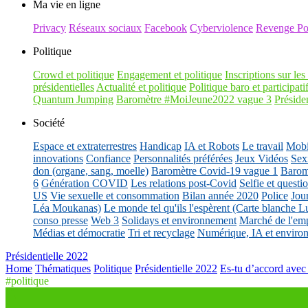
Ma vie en ligne
Privacy
Réseaux sociaux
Facebook
Cyberviolence
Revenge Po
Politique
Crowd et politique
Engagement et politique
Inscriptions sur les 
présidentielles
Actualité et politique
Politique baro et participati
Quantum Jumping
Baromètre #MoiJeune2022 vague 3
Présiden
Société
Espace et extraterrestres
Handicap
IA et Robots
Le travail
Mobil
innovations
Confiance
Personnalités préférées
Jeux Vidéos
Sex
don (organe, sang, moelle)
Baromètre Covid-19 vague 1
Barom
6
Génération COVID
Les relations post-Covid
Selfie et questi
US
Vie sexuelle et consommation
Bilan année 2020
Police
Jou
Léa Moukanas)
Le monde tel qu'ils l'espèrent (Carte blanche L
conso presse
Web 3
Solidays et environnement
Marché de l'emp
Médias et démocratie
Tri et recyclage
Numérique, IA et enviro
Présidentielle 2022
Home
Thématiques
Politique
Présidentielle 2022
Es-tu d’accord avec l
#politique