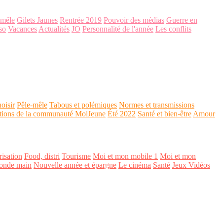
-mêle
Gilets Jaunes
Rentrée 2019
Pouvoir des médias
Guerre en
so
Vacances
Actualités
JO
Personnalité de l'année
Les conflits
oisir
Pêle-mêle
Tabous et polémiques
Normes et transmissions
tions de la communauté MoiJeune
Été 2022
Santé et bien-être
Amour
isation
Food, distri
Tourisme
Moi et mon mobile 1
Moi et mon
onde main
Nouvelle année et épargne
Le cinéma
Santé
Jeux Vidéos