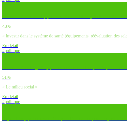
Concernant l’économie, quelles sont selon toi les priorités en France 
43%
« Investir dans le système de santé (équipements, réévaluation des sala
En detail
#politique
Concernant les inégalités, quelles sont selon toi les plus importantes 
51%
« Le milieu social »
En detail
#politique
Aujourd’hui, quelles seraient les premières causes pour lesquelles tu ser