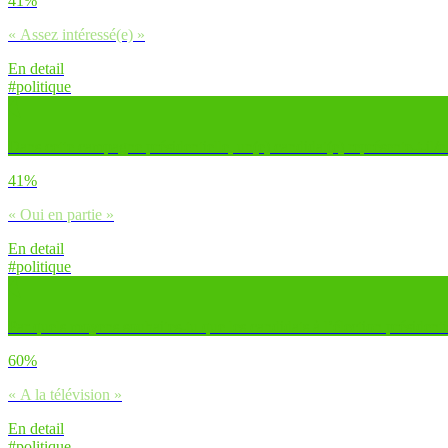
41%
« Assez intéressé(e) »
En detail
#politique
Dans cette campagne présidentielle, un(e) candidat(e) représente-t-il/el
41%
« Oui en partie »
En detail
#politique
Par quels moyens souhaites-tu que les candidats à l’élection présidentie
60%
« A la télévision »
En detail
#politique