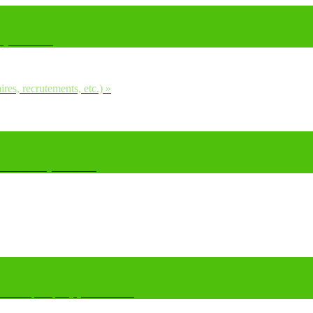
aujourd’hui ?
ires, recrutements, etc.) »
en France aujourd’hui ?
ais le plus prêt(e) à te battre ?