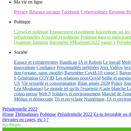
Ma vie en ligne
Privacy
Réseaux sociaux
Facebook
Cyberviolence
Revenge Po
Politique
Crowd et politique
Engagement et politique
Inscriptions sur les 
présidentielles
Actualité et politique
Politique baro et participati
Quantum Jumping
Baromètre #MoiJeune2022 vague 3
Présiden
Société
Espace et extraterrestres
Handicap
IA et Robots
Le travail
Mobil
innovations
Confiance
Personnalités préférées
Jeux Vidéos
Sex
don (organe, sang, moelle)
Baromètre Covid-19 vague 1
Barom
6
Génération COVID
Les relations post-Covid
Selfie et questi
US
Vie sexuelle et consommation
Bilan année 2020
Police
Jou
Léa Moukanas)
Le monde tel qu'ils l'espèrent (Carte blanche L
conso presse
Web 3
Solidays et environnement
Marché de l'emp
Médias et démocratie
Tri et recyclage
Numérique, IA et enviro
Présidentielle 2022
Home
Thématiques
Politique
Présidentielle 2022
Es-tu favorable ou d
élevages en cages, etc.) ?
#politique