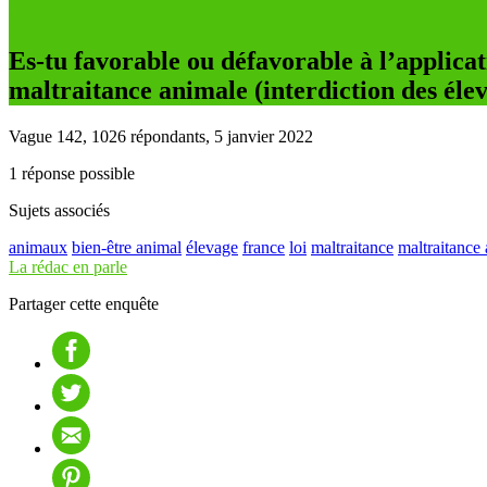
Es-tu favorable ou défavorable à l’applica
maltraitance animale (interdiction des éleva
Vague 142, 1026 répondants, 5 janvier 2022
1 réponse possible
Sujets associés
animaux
bien-être animal
élevage
france
loi
maltraitance
maltraitance
La rédac en parle
Partager cette enquête