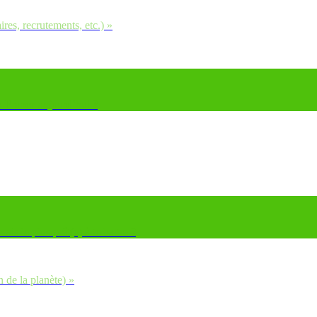
ires, recrutements, etc.) »
en France aujourd’hui ?
ais le plus prêt(e) à te battre ?
n de la planète) »