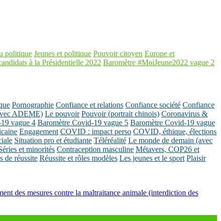
 politique
Jeunes et politique
Pouvoir citoyen
Europe et
candidats à la Présidentielle 2022
Baromètre #MoiJeune2022 vague 2
que
Pornographie
Confiance et relations
Confiance société
Confiance
 (avec ADEME)
Le pouvoir
Pouvoir (portrait chinois)
Coronavirus &
-19 vague 4
Baromètre Covid-19 vague 5
Baromètre Covid-19 vague
icaine
Engagement
COVID : impact perso
COVID, éthique, élections
ciale
Situation pro et étudiante
Téléréalité
Le monde de demain (avec
Séries et minorités
Contraception masculine
Métavers, COP26 et
 de réussite
Réussite et rôles modèles
Les jeunes et le sport
Plaisir
ment des mesures contre la maltraitance animale (interdiction des