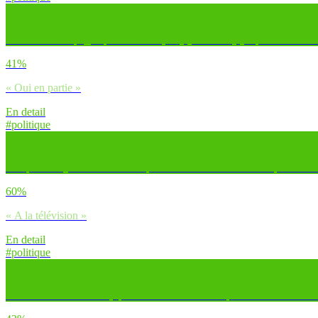
Dans cette campagne présidentielle, un(e) candidat(e) représente-t-il/el
41%
« Oui en partie »
En detail
#politique
Par quels moyens souhaites-tu que les candidats à l’élection présidentie
60%
« A la télévision »
En detail
#politique
Concernant l’économie, quelles sont selon toi les priorités en France 