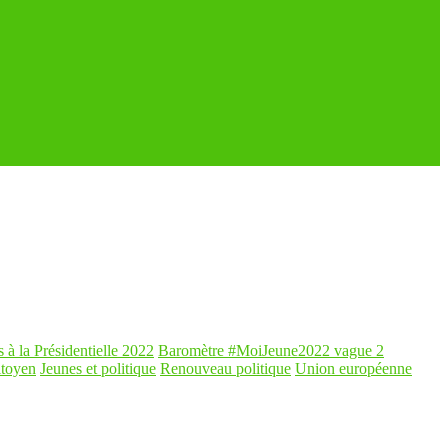
s à la Présidentielle 2022
Baromètre #MoiJeune2022 vague 2
itoyen
Jeunes et politique
Renouveau politique
Union européenne