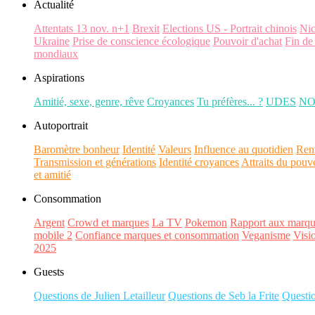
Actualité
Attentats 13 nov. n+1
Brexit
Elections US - Portrait chinois
Ni
Ukraine
Prise de conscience écologique
Pouvoir d'achat
Fin de
mondiaux
Aspirations
Amitié, sexe, genre, rêve
Croyances
Tu préfères... ?
UDES
N
Autoportrait
Baromètre bonheur
Identité
Valeurs
Influence au quotidien
Ren
Transmission et générations
Identité croyances
Attraits du pouv
et amitié
Consommation
Argent
Crowd et marques
La TV
Pokemon
Rapport aux marqu
mobile 2
Confiance marques et consommation
Veganisme
Visi
2025
Guests
Questions de Julien Letailleur
Questions de Seb la Frite
Questi