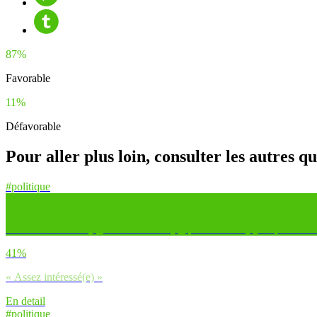
87%
Favorable
11%
Défavorable
Pour aller plus loin, consulter les autres q
#politique
Es-tu très intéressé(e), assez intéressé(e), peu intéressé(e) ou pas du t
41%
« Assez intéressé(e) »
En detail
#politique