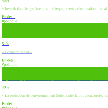
43%
« Investir dans le système de santé (équipements, réévaluation des sala
En detail
#politique
Concernant les inégalités, quelles sont selon toi les plus importantes 
51%
« Le milieu social »
En detail
#politique
Aujourd’hui, quelles seraient les premières causes pour lesquelles tu ser
40%
« La protection de l'environnement (lutte contre la pollution, protectio
En detail
#politique