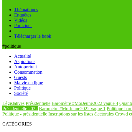
Thématiques
Enquêtes
Vidéos
Participer
Télécharger le book
#politique
Actualité
Aspirations
Autoportrait
Consommation
Guests
Ma vie en ligne
Politique
Société
Législatives
Présidentielle
Baromètre #MoiJeune2022 vague 4
Quant
Présidentielle 2022
Baromètre #MoiJeune2022 vague 1
Politique baro
Politique - présidentielle
Inscriptions sur les listes électorales
Crowd et
CATÉGORIES