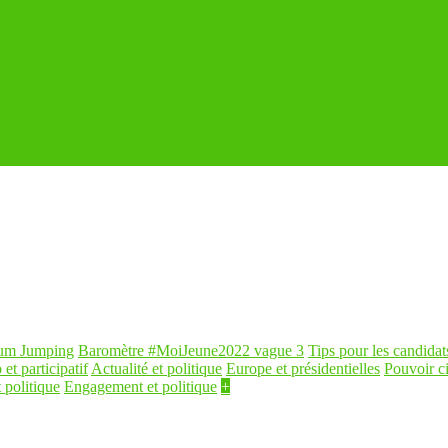
um Jumping
Baromètre #MoiJeune2022 vague 3
Tips pour les candidat
 et participatif
Actualité et politique
Europe et présidentielles
Pouvoir c
 politique
Engagement et politique
+