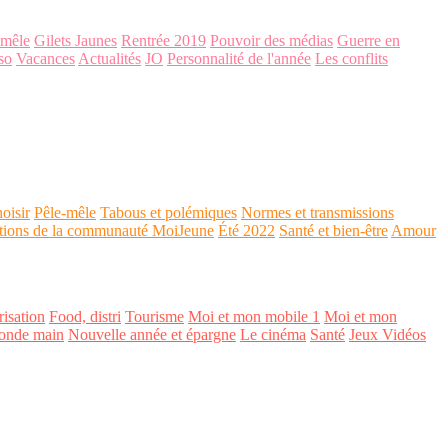
-mêle
Gilets Jaunes
Rentrée 2019
Pouvoir des médias
Guerre en
so
Vacances
Actualités
JO
Personnalité de l'année
Les conflits
oisir
Pêle-mêle
Tabous et polémiques
Normes et transmissions
tions de la communauté MoiJeune
Été 2022
Santé et bien-être
Amour
isation
Food, distri
Tourisme
Moi et mon mobile 1
Moi et mon
onde main
Nouvelle année et épargne
Le cinéma
Santé
Jeux Vidéos