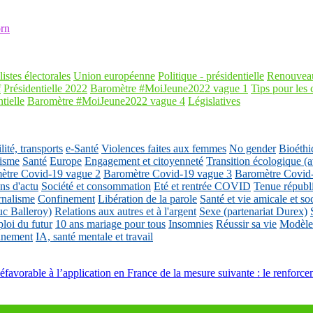
rn
listes électorales
Union européenne
Politique - présidentielle
Renouveau
f
Présidentielle 2022
Baromètre #MoiJeune2022 vague 1
Tips pour les 
tielle
Baromètre #MoiJeune2022 vague 4
Législatives
ité, transports
e-Santé
Violences faites aux femmes
No gender
Bioéthi
isme
Santé
Europe
Engagement et citoyenneté
Transition écologique
ètre Covid-19 vague 2
Baromètre Covid-19 vague 3
Baromètre Covid
ons d'actu
Société et consommation
Eté et rentrée COVID
Tenue républ
rnalisme
Confinement
Libération de la parole
Santé et vie amicale et so
uc Balleroy)
Relations aux autres et à l'argent
Sexe (partenariat Durex)
loi du futur
10 ans mariage pour tous
Insomnies
Réussir sa vie
Modèles
nnement
IA, santé mentale et travail
éfavorable à l’application en France de la mesure suivante : le renforce