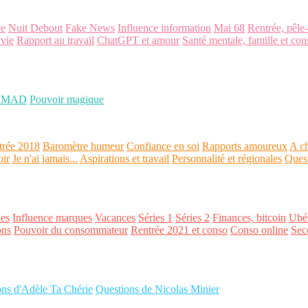
ce
Nuit Debout
Fake News
Influence information
Mai 68
Rentrée, pêle
 vie
Rapport au travail
ChatGPT et amour
Santé mentale, famille et con
OMAD
Pouvoir magique
trée 2018
Baromètre humeur
Confiance en soi
Rapports amoureux
A ch
oir
Je n'ai jamais...
Aspirations et travail
Personnalité et régionales
Ques
es
Influence marques
Vacances
Séries 1
Séries 2
Finances, bitcoin
Ubér
ons
Pouvoir du consommateur
Rentrée 2021 et conso
Conso online
Sec
ons d'Adèle Ta Chérie
Questions de Nicolas Minier