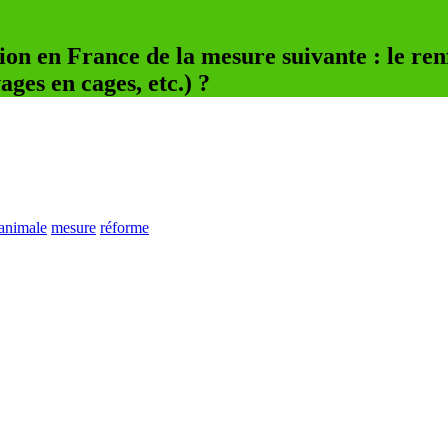
tion en France de la mesure suivante : le re
ges en cages, etc.) ?
 animale
mesure
réforme