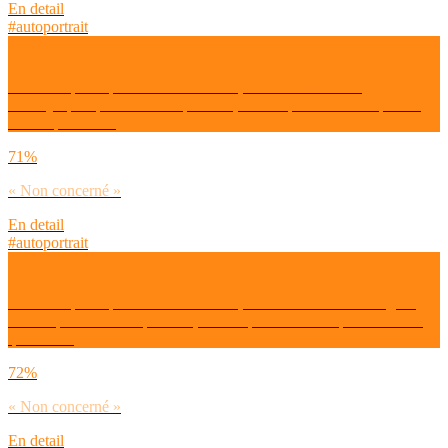
En detail
#autoportrait
Dirais-tu que depuis la crise COVID, tu consommes des
anxiolytiques plus souvent qu’avant, moins qu’avant ou ni plus ni
moins qu’avant ?
71%
« Non concerné »
En detail
#autoportrait
Dirais-tu que depuis la crise COVID, tu consommes des drogues
illicites plus souvent qu’avant, moins qu’avant ou ni plus ni moins
qu’avant ?
72%
« Non concerné »
En detail