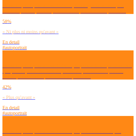
Dirais-tu que depuis la crise COVID, tu manges sainement plus
souvent qu’avant, moins qu’avant ou ni plus ni moins qu’avant ?
58%
« Ni plus ni moins qu'avant »
En detail
#autoportrait
Dirais-tu que depuis la crise COVID, tu prends du temps calme rien
que pour toi, sans rien faire de particulier plus souvent qu’avant,
moins qu’avant ou ni plus ni moins qu’avant ?
42%
« Plus qu'avant »
En detail
#autoportrait
Dirais-tu que depuis la crise COVID, tu pars en weekend plus