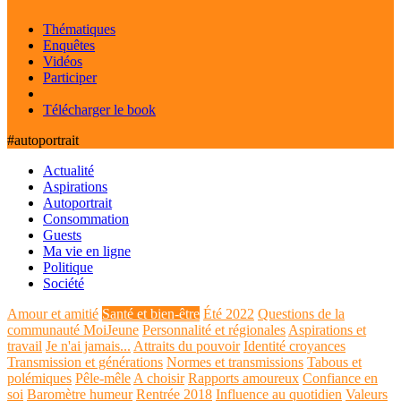
Thématiques
Enquêtes
Vidéos
Participer
Télécharger le book
#autoportrait
Actualité
Aspirations
Autoportrait
Consommation
Guests
Ma vie en ligne
Politique
Société
Amour et amitié
Santé et bien-être
Été 2022
Questions de la
communauté MoiJeune
Personnalité et régionales
Aspirations et
travail
Je n'ai jamais...
Attraits du pouvoir
Identité croyances
Transmission et générations
Normes et transmissions
Tabous et
polémiques
Pêle-mêle
A choisir
Rapports amoureux
Confiance en
soi
Baromètre humeur
Rentrée 2018
Influence au quotidien
Valeurs