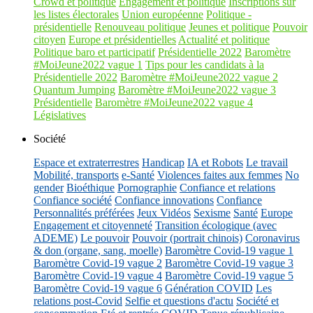
Crowd et politique
Engagement et politique
Inscriptions sur
les listes électorales
Union européenne
Politique -
présidentielle
Renouveau politique
Jeunes et politique
Pouvoir
citoyen
Europe et présidentielles
Actualité et politique
Politique baro et participatif
Présidentielle 2022
Baromètre
#MoiJeune2022 vague 1
Tips pour les candidats à la
Présidentielle 2022
Baromètre #MoiJeune2022 vague 2
Quantum Jumping
Baromètre #MoiJeune2022 vague 3
Présidentielle
Baromètre #MoiJeune2022 vague 4
Législatives
Société
Espace et extraterrestres
Handicap
IA et Robots
Le travail
Mobilité, transports
e-Santé
Violences faites aux femmes
No
gender
Bioéthique
Pornographie
Confiance et relations
Confiance société
Confiance innovations
Confiance
Personnalités préférées
Jeux Vidéos
Sexisme
Santé
Europe
Engagement et citoyenneté
Transition écologique (avec
ADEME)
Le pouvoir
Pouvoir (portrait chinois)
Coronavirus
& don (organe, sang, moelle)
Baromètre Covid-19 vague 1
Baromètre Covid-19 vague 2
Baromètre Covid-19 vague 3
Baromètre Covid-19 vague 4
Baromètre Covid-19 vague 5
Baromètre Covid-19 vague 6
Génération COVID
Les
relations post-Covid
Selfie et questions d'actu
Société et