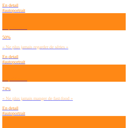
En detail
#autoportrait
Tu préfères…
50%
« Ne plus jamais regarder de séries »
En detail
#autoportrait
Tu préfères…
74%
« Ne plus jamais manger de fast-food »
En detail
#autoportrait