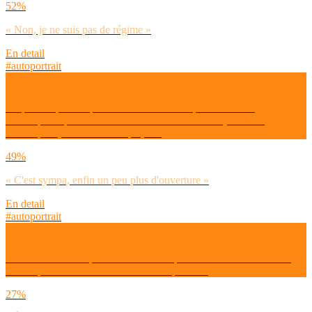
52%
« Non, je ne suis pas de régime »
En detail
#autoportrait
De plus en plus de publicités mode/beauté présentent des
mannequins qui diffèrent des standards du milieu (taille des
mannequins, diversité ethnique, etc.)
49%
« C'est sympa, enfin un peu plus d'ouverture »
En detail
#autoportrait
Tu tombes sur une pub de vêtements / produits de beauté avec un
mannequin de rêve. Ta réaction serait plutôt…
27%