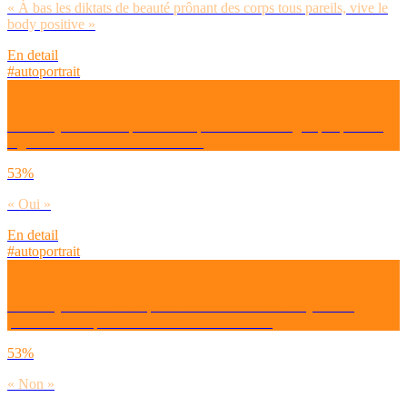
« À bas les diktats de beauté prônant des corps tous pareils, vive le
body positive »
En detail
#autoportrait
As-tu déjà renoncé à publier une photo de toi en ligne par peur du
regard / commentaires des autres ?
53%
« Oui »
En detail
#autoportrait
As-tu déjà retouché une photo de toi avant de l’envoyer à tes
proches / de la poster sur les réseaux sociaux ?
53%
« Non »