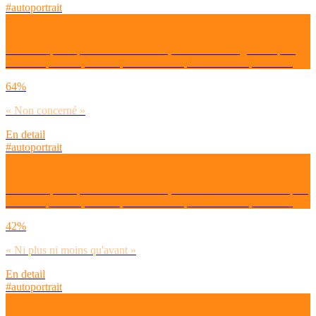
#autoportrait
Dirais-tu que depuis la crise COVID, tu fumes des cigarettes plus
souvent qu’avant, moins qu’avant ou ni plus ni moins qu’avant ?
64%
« Non concerné »
En detail
#autoportrait
Dirais-tu que depuis la crise COVID, tu consommes de l’alcool plus
souvent qu’avant, moins qu’avant ou ni plus ni moins qu’avant ?
42%
« Ni plus ni moins qu'avant »
En detail
#autoportrait