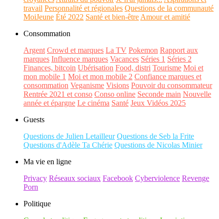
travail
Personnalité et régionales
Questions de la communauté
MoiJeune
Été 2022
Santé et bien-être
Amour et amitié
Consommation
Argent
Crowd et marques
La TV
Pokemon
Rapport aux
marques
Influence marques
Vacances
Séries 1
Séries 2
Finances, bitcoin
Ubérisation
Food, distri
Tourisme
Moi et
mon mobile 1
Moi et mon mobile 2
Confiance marques et
consommation
Veganisme
Visions
Pouvoir du consommateur
Rentrée 2021 et conso
Conso online
Seconde main
Nouvelle
année et épargne
Le cinéma
Santé
Jeux Vidéos 2025
Guests
Questions de Julien Letailleur
Questions de Seb la Frite
Questions d'Adèle Ta Chérie
Questions de Nicolas Minier
Ma vie en ligne
Privacy
Réseaux sociaux
Facebook
Cyberviolence
Revenge
Porn
Politique