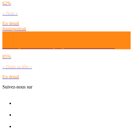
62%
« Non »
En detail
#autoportrait
Selon toi, être bien dans sa peau, c’est avant tout être bien…
85%
« Dans sa tête »
En detail
Suivez-nous sur