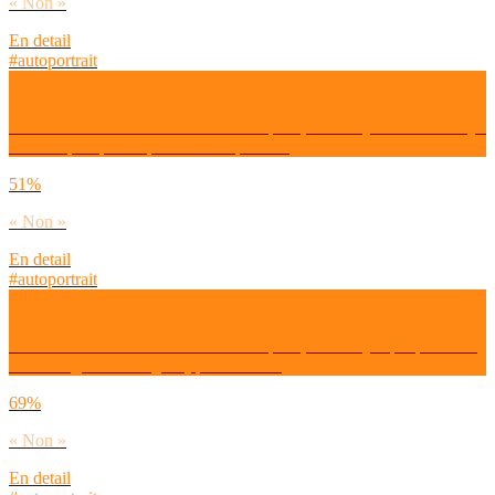
« Non »
En detail
#autoportrait
Afin de te sentir bien / mieux dans ta peau, as-tu déjà acheté un objet
beaucoup trop cher pour te faire plaisir ?
51%
« Non »
En detail
#autoportrait
Afin de te sentir bien / mieux dans ta peau, as-tu déjà opté pour une
« morning routine » (plus) productive ?
69%
« Non »
En detail