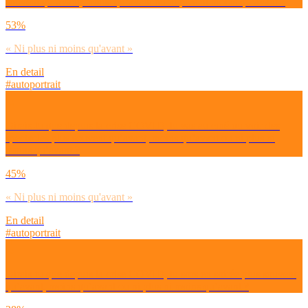
souvent qu’avant, moins qu’avant ou ni plus ni moins qu’avant ?
53%
« Ni plus ni moins qu'avant »
En detail
#autoportrait
Dirais-tu que depuis la crise COVID, tu vas au ciné ou voir des
spectacles plus souvent qu’avant, moins qu’avant ou ni plus ni
moins qu’avant ?
45%
« Ni plus ni moins qu'avant »
En detail
#autoportrait
Dirais-tu que depuis la crise COVID, tu sors en soirée plus souvent
qu’avant, moins qu’avant ou ni plus ni moins qu’avant ?