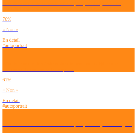
Afin de te sentir bien / mieux dans ta peau, as-tu déjà suivi les
conseils d’un(e) influenceur(se) beauté, bien-être, sport ?
76%
« Non »
En detail
#autoportrait
Afin de te sentir bien / mieux dans ta peau, as-tu déjà pris un
abonnement dans une salle de sport ?
61%
« Non »
En detail
#autoportrait
Afin de te sentir bien / mieux dans ta peau, as-tu déjà fait un régime
?