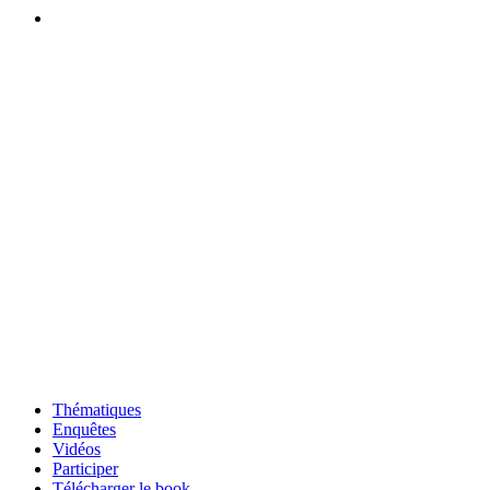
Thématiques
Enquêtes
Vidéos
Participer
Télécharger le book