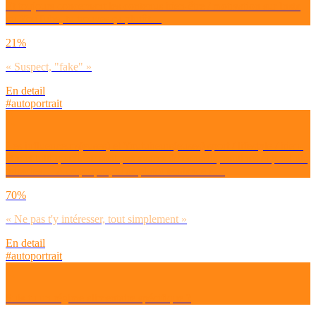
Et toujours concernant les contenus bien-être / motivation sur Insta
ou YouTube, tu trouves ça plutôt…
21%
« Suspect, "fake" »
En detail
#autoportrait
Les influenceurs(euses) et Youtubeurs(euses) sport / lifestyle / bien-
être et tutti quanti ne sont pas avares de conseils, routines et produits
miracles… A ce propos, tu as plutôt tendance à…
70%
« Ne pas t'y intéresser, tout simplement »
En detail
#autoportrait
Suis-tu un régime alimentaire spécifique ?