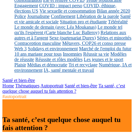
consommation
Eté et rentrée COVID
Tenue républicaine
Engagement
COVID : impact perso
COVID, éthique,
élections US
Vie sexuelle et consommation
Bilan année 2020
Police
Journalisme
Confinement
Libération de la parole
Santé
et vie amicale et sociale
Situation pro et étudiante
Téléréalité
Le monde de demain (avec Léa Moukanas)
Le monde tel
qu'ils l'espèrent (Carte blanche Luc Balleroy)
Relations aux
autres et à l'argent
Sexe (partenariat Durex)
Séries et minorités
Contraception masculine
Métavers, COP26 et conso presse
Web 3
Solidays et environnement
Marché de l'emploi du futur
10 ans mariage pour tous
Insomnies
Réussir sa vie
Modèles
de réussite
Réussite et rôles modèles
Les jeunes et le sport
Plaisir
Médias et démocratie
Tri et recyclage
Numérique, IA et
environnement
IA, santé mentale et travail
Santé et bien-être
Home
Thématiques
Autoportrait
Santé et bien-être
Ta santé, c’est
quelque chose auquel tu fais attention ?
#autoportrait
Ta santé, c’est quelque chose auquel tu
fais attention ?