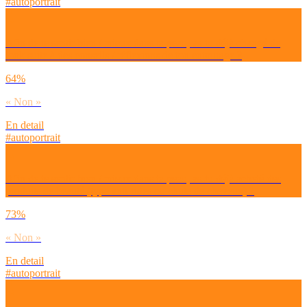
#autoportrait
Afin de te sentir bien / mieux dans ta peau, as-tu déjà changé de
look suite à des conseils / réflexions de ton entourage ?
64%
« Non »
En detail
#autoportrait
Afin de te sentir bien / mieux dans ta peau, as-tu déjà acheté des
produits de beauté (type anti-rides ou chute de cheveux) ?
73%
« Non »
En detail
#autoportrait