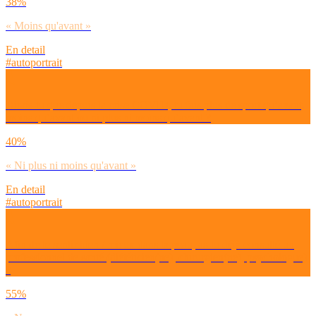
38%
« Moins qu'avant »
En detail
#autoportrait
Dirais-tu que depuis la crise COVID, tu fais plus de sport qu’avant,
moins qu’avant ou ni plus ni moins qu’avant ?
40%
« Ni plus ni moins qu'avant »
En detail
#autoportrait
Afin de te sentir bien / mieux dans ta peau, as-tu déjà consulté un
professionnel de santé (diététicien(ne), chirurgien(ne), psychologue)
?
55%