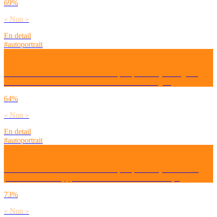
69%
« Non »
En detail
#autoportrait
Afin de te sentir bien / mieux dans ta peau, as-tu déjà changé de
look suite à des conseils / réflexions de ton entourage ?
64%
« Non »
En detail
#autoportrait
Afin de te sentir bien / mieux dans ta peau, as-tu déjà acheté des
produits de beauté (type anti-rides ou chute de cheveux) ?
73%
« Non »