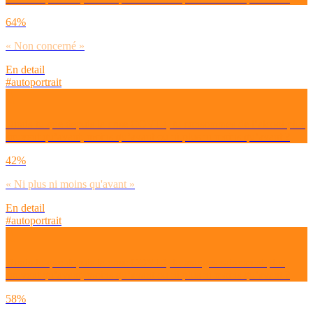
64%
« Non concerné »
En detail
#autoportrait
Dirais-tu que depuis la crise COVID, tu consommes de l’alcool plus
souvent qu’avant, moins qu’avant ou ni plus ni moins qu’avant ?
42%
« Ni plus ni moins qu'avant »
En detail
#autoportrait
Dirais-tu que depuis la crise COVID, tu manges sainement plus
souvent qu’avant, moins qu’avant ou ni plus ni moins qu’avant ?
58%