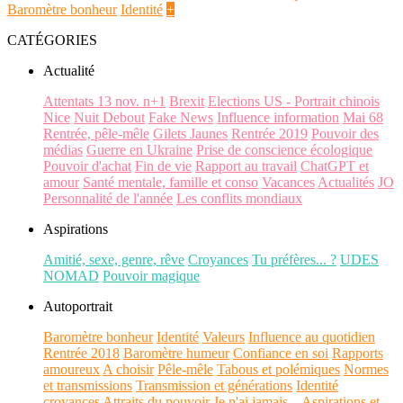
Baromètre bonheur
Identité
+
CATÉGORIES
Actualité
Attentats 13 nov. n+1
Brexit
Elections US - Portrait chinois
Nice
Nuit Debout
Fake News
Influence information
Mai 68
Rentrée, pêle-mêle
Gilets Jaunes
Rentrée 2019
Pouvoir des
médias
Guerre en Ukraine
Prise de conscience écologique
Pouvoir d'achat
Fin de vie
Rapport au travail
ChatGPT et
amour
Santé mentale, famille et conso
Vacances
Actualités
JO
Personnalité de l'année
Les conflits mondiaux
Aspirations
Amitié, sexe, genre, rêve
Croyances
Tu préfères... ?
UDES
NOMAD
Pouvoir magique
Autoportrait
Baromètre bonheur
Identité
Valeurs
Influence au quotidien
Rentrée 2018
Baromètre humeur
Confiance en soi
Rapports
amoureux
A choisir
Pêle-mêle
Tabous et polémiques
Normes
et transmissions
Transmission et générations
Identité
croyances
Attraits du pouvoir
Je n'ai jamais...
Aspirations et