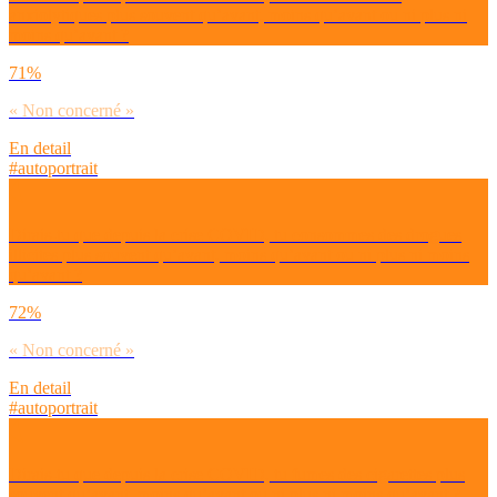
anxiolytiques plus souvent qu’avant, moins qu’avant ou ni plus ni
moins qu’avant ?
71%
« Non concerné »
En detail
#autoportrait
Dirais-tu que depuis la crise COVID, tu consommes des drogues
illicites plus souvent qu’avant, moins qu’avant ou ni plus ni moins
qu’avant ?
72%
« Non concerné »
En detail
#autoportrait
Dirais-tu que depuis la crise COVID, tu fumes des cigarettes plus
souvent qu’avant, moins qu’avant ou ni plus ni moins qu’avant ?