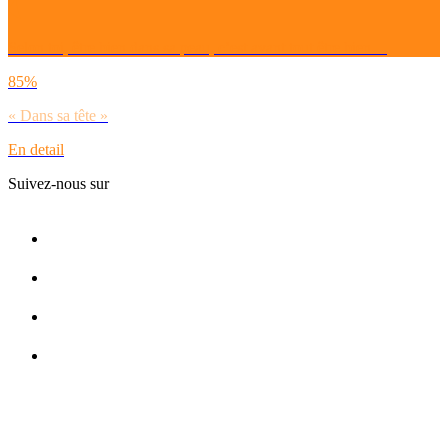
Selon toi, être bien dans sa peau, c’est avant tout être bien…
85%
« Dans sa tête »
En detail
Suivez-nous sur