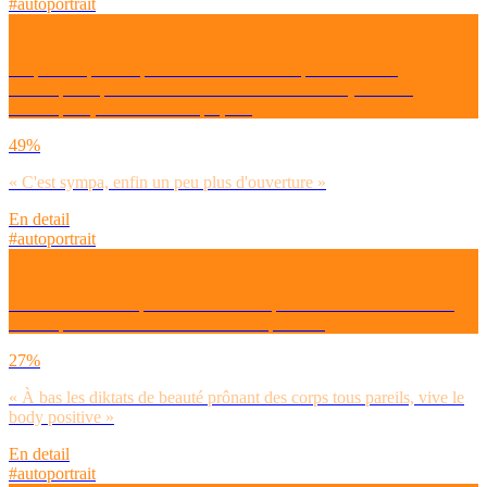
#autoportrait
De plus en plus de publicités mode/beauté présentent des
mannequins qui diffèrent des standards du milieu (taille des
mannequins, diversité ethnique, etc.)
49%
« C'est sympa, enfin un peu plus d'ouverture »
En detail
#autoportrait
Tu tombes sur une pub de vêtements / produits de beauté avec un
mannequin de rêve. Ta réaction serait plutôt…
27%
« À bas les diktats de beauté prônant des corps tous pareils, vive le
body positive »
En detail
#autoportrait