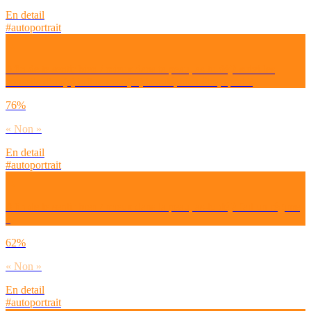
En detail
#autoportrait
Afin de te sentir bien / mieux dans ta peau, as-tu déjà suivi les
conseils d’un(e) influenceur(se) beauté, bien-être, sport ?
76%
« Non »
En detail
#autoportrait
Afin de te sentir bien / mieux dans ta peau, as-tu déjà fait un régime
?
62%
« Non »
En detail
#autoportrait