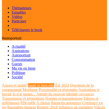
Thématiques
Enquêtes
Vidéos
Participer
Télécharger le book
#autoportrait
Actualité
Aspirations
Autoportrait
Consommation
Guests
Ma vie en ligne
Politique
Société
Amour et amitié
Santé et bien-être
Été 2022
Questions de la
communauté MoiJeune
Personnalité et régionales
Aspirations et
travail
Je n'ai jamais...
Attraits du pouvoir
Identité croyances
Transmission et générations
Normes et transmissions
Tabous et
polémiques
Pêle-mêle
A choisir
Rapports amoureux
Confiance en
soi
Baromètre humeur
Rentrée 2018
Influence au quotidien
Valeurs