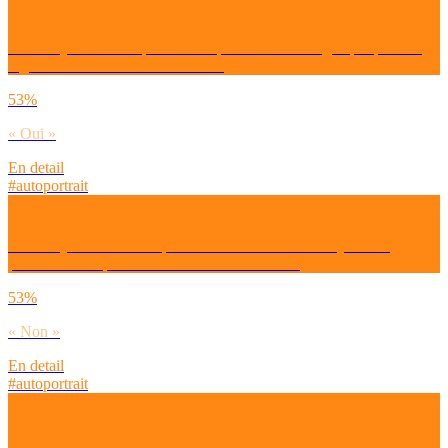
As-tu déjà renoncé à publier une photo de toi en ligne par peur du
regard / commentaires des autres ?
53%
« Oui »
En detail
#autoportrait
As-tu déjà retouché une photo de toi avant de l’envoyer à tes
proches / de la poster sur les réseaux sociaux ?
53%
« Non »
En detail
#autoportrait
Dirais-tu que depuis la crise COVID, tu consommes des