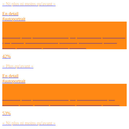
« Ni plus ni moins qu'avant »
En detail
#autoportrait
Dirais-tu que depuis la crise COVID, tu prends du temps calme rien
que pour toi, sans rien faire de particulier plus souvent qu’avant,
moins qu’avant ou ni plus ni moins qu’avant ?
42%
« Plus qu'avant »
En detail
#autoportrait
Dirais-tu que depuis la crise COVID, tu pars en weekend plus
souvent qu’avant, moins qu’avant ou ni plus ni moins qu’avant ?
53%
« Ni plus ni moins qu'avant »