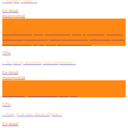
« Suspect, "fake" »
En detail
#autoportrait
Les influenceurs(euses) et Youtubeurs(euses) sport / lifestyle / bien-
être et tutti quanti ne sont pas avares de conseils, routines et produits
miracles… A ce propos, tu as plutôt tendance à…
70%
« Ne pas t'y intéresser, tout simplement »
En detail
#autoportrait
Suis-tu un régime alimentaire spécifique ?
52%
« Non, je ne suis pas de régime »
En detail