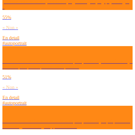
professionnel de santé (diététicien(ne), chirurgien(ne), psychologue)
?
55%
« Non »
En detail
#autoportrait
Afin de te sentir bien / mieux dans ta peau, as-tu déjà acheté un objet
beaucoup trop cher pour te faire plaisir ?
51%
« Non »
En detail
#autoportrait
Afin de te sentir bien / mieux dans ta peau, as-tu déjà opté pour une
« morning routine » (plus) productive ?