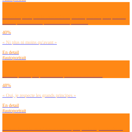
Dirais-tu que depuis la crise COVID, tu fais plus de sport qu’avant,
moins qu’avant ou ni plus ni moins qu’avant ?
40%
« Ni plus ni moins qu'avant »
En detail
#autoportrait
Ta santé, c’est quelque chose auquel tu fais attention ?
48%
« Oui, je respecte les grands principes »
En detail
#autoportrait
Afin de te sentir bien / mieux dans ta peau, as-tu déjà consulté un