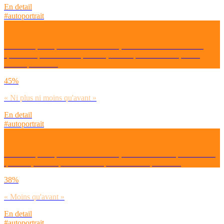
En detail
#autoportrait
Dirais-tu que depuis la crise COVID, tu vas au ciné ou voir des
spectacles plus souvent qu’avant, moins qu’avant ou ni plus ni
moins qu’avant ?
45%
« Ni plus ni moins qu'avant »
En detail
#autoportrait
Dirais-tu que depuis la crise COVID, tu sors en soirée plus souvent
qu’avant, moins qu’avant ou ni plus ni moins qu’avant ?
38%
« Moins qu'avant »
En detail
#autoportrait