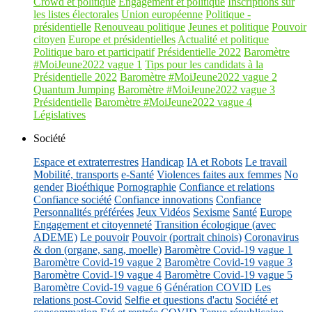
Crowd et politique
Engagement et politique
Inscriptions sur
les listes électorales
Union européenne
Politique -
présidentielle
Renouveau politique
Jeunes et politique
Pouvoir
citoyen
Europe et présidentielles
Actualité et politique
Politique baro et participatif
Présidentielle 2022
Baromètre
#MoiJeune2022 vague 1
Tips pour les candidats à la
Présidentielle 2022
Baromètre #MoiJeune2022 vague 2
Quantum Jumping
Baromètre #MoiJeune2022 vague 3
Présidentielle
Baromètre #MoiJeune2022 vague 4
Législatives
Société
Espace et extraterrestres
Handicap
IA et Robots
Le travail
Mobilité, transports
e-Santé
Violences faites aux femmes
No
gender
Bioéthique
Pornographie
Confiance et relations
Confiance société
Confiance innovations
Confiance
Personnalités préférées
Jeux Vidéos
Sexisme
Santé
Europe
Engagement et citoyenneté
Transition écologique (avec
ADEME)
Le pouvoir
Pouvoir (portrait chinois)
Coronavirus
& don (organe, sang, moelle)
Baromètre Covid-19 vague 1
Baromètre Covid-19 vague 2
Baromètre Covid-19 vague 3
Baromètre Covid-19 vague 4
Baromètre Covid-19 vague 5
Baromètre Covid-19 vague 6
Génération COVID
Les
relations post-Covid
Selfie et questions d'actu
Société et