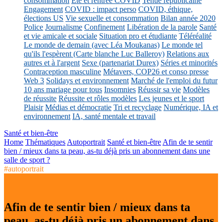
consommation
Eté et rentrée COVID
Tenue républicaine
Engagement
COVID : impact perso
COVID, éthique,
élections US
Vie sexuelle et consommation
Bilan année 2020
Police
Journalisme
Confinement
Libération de la parole
Santé
et vie amicale et sociale
Situation pro et étudiante
Téléréalité
Le monde de demain (avec Léa Moukanas)
Le monde tel
qu'ils l'espèrent (Carte blanche Luc Balleroy)
Relations aux
autres et à l'argent
Sexe (partenariat Durex)
Séries et minorités
Contraception masculine
Métavers, COP26 et conso presse
Web 3
Solidays et environnement
Marché de l'emploi du futur
10 ans mariage pour tous
Insomnies
Réussir sa vie
Modèles
de réussite
Réussite et rôles modèles
Les jeunes et le sport
Plaisir
Médias et démocratie
Tri et recyclage
Numérique, IA et
environnement
IA, santé mentale et travail
Santé et bien-être
Home
Thématiques
Autoportrait
Santé et bien-être
Afin de te sentir
bien / mieux dans ta peau, as-tu déjà pris un abonnement dans une
salle de sport ?
#autoportrait
Afin de te sentir bien / mieux dans ta
peau, as-tu déjà pris un abonnement dans