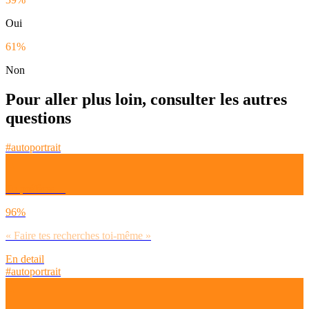
Oui
61%
Non
Pour aller plus loin, consulter les autres
questions
#autoportrait
Tu préfères…
96%
« Faire tes recherches toi-même »
En detail
#autoportrait