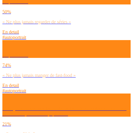
Tu préfères…
50%
« Ne plus jamais regarder de séries »
En detail
#autoportrait
Tu préfères…
74%
« Ne plus jamais manger de fast-food »
En detail
#autoportrait
Et toujours concernant les contenus bien-être / motivation sur Insta
ou YouTube, tu trouves ça plutôt…
21%