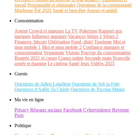
travail
Personnalité et régionales
Questions de la communauté
MoiJeune
Été 2022
Santé et bien-être
Amour et amitié
Consommation
Argent
Crowd et marques
La TV
Pokemon
Rapport aux
marques
Influence marques
Vacances
Séries 1
Séries 2
Finances, bitcoin
Ubérisation
Food, distri
Tourisme
Moi et
mon mobile 1
Moi et mon mobile 2
Confiance marques et
consommation
Veganisme
Visions
Pouvoir du consommateur
Rentrée 2021 et conso
Conso online
Seconde main
Nouvelle
année et épargne
Le cinéma
Santé
Jeux Vidéos 2025
Guests
Questions de Julien Letailleur
Questions de Seb la Frite
Questions d'Adèle Ta Chérie
Questions de Nicolas Minier
Ma vie en ligne
Privacy
Réseaux sociaux
Facebook
Cyberviolence
Revenge
Porn
Politique