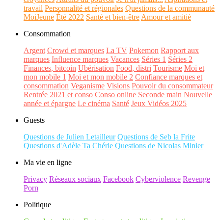
travail
Personnalité et régionales
Questions de la communauté
MoiJeune
Été 2022
Santé et bien-être
Amour et amitié
Consommation
Argent
Crowd et marques
La TV
Pokemon
Rapport aux
marques
Influence marques
Vacances
Séries 1
Séries 2
Finances, bitcoin
Ubérisation
Food, distri
Tourisme
Moi et
mon mobile 1
Moi et mon mobile 2
Confiance marques et
consommation
Veganisme
Visions
Pouvoir du consommateur
Rentrée 2021 et conso
Conso online
Seconde main
Nouvelle
année et épargne
Le cinéma
Santé
Jeux Vidéos 2025
Guests
Questions de Julien Letailleur
Questions de Seb la Frite
Questions d'Adèle Ta Chérie
Questions de Nicolas Minier
Ma vie en ligne
Privacy
Réseaux sociaux
Facebook
Cyberviolence
Revenge
Porn
Politique