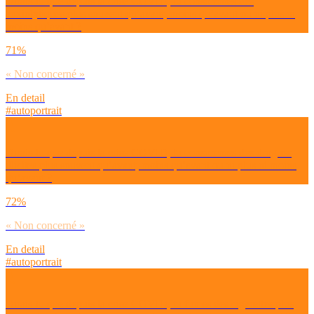
Dirais-tu que depuis la crise COVID, tu consommes des
anxiolytiques plus souvent qu’avant, moins qu’avant ou ni plus ni
moins qu’avant ?
71%
« Non concerné »
En detail
#autoportrait
Dirais-tu que depuis la crise COVID, tu consommes des drogues
illicites plus souvent qu’avant, moins qu’avant ou ni plus ni moins
qu’avant ?
72%
« Non concerné »
En detail
#autoportrait
Dirais-tu que depuis la crise COVID, tu fumes des cigarettes plus