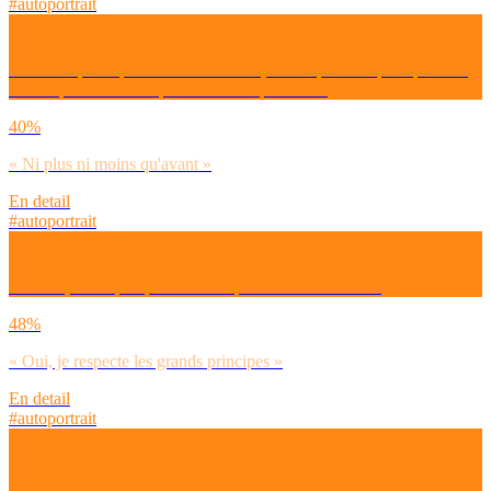
#autoportrait
Dirais-tu que depuis la crise COVID, tu fais plus de sport qu’avant,
moins qu’avant ou ni plus ni moins qu’avant ?
40%
« Ni plus ni moins qu'avant »
En detail
#autoportrait
Ta santé, c’est quelque chose auquel tu fais attention ?
48%
« Oui, je respecte les grands principes »
En detail
#autoportrait
Afin de te sentir bien / mieux dans ta peau, as-tu déjà consulté un