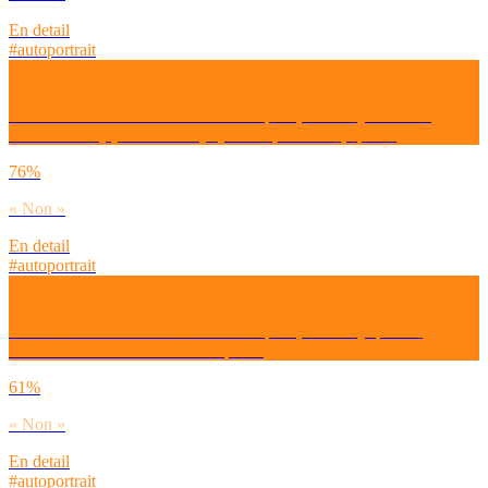
En detail
#autoportrait
Afin de te sentir bien / mieux dans ta peau, as-tu déjà suivi les
conseils d’un(e) influenceur(se) beauté, bien-être, sport ?
76%
« Non »
En detail
#autoportrait
Afin de te sentir bien / mieux dans ta peau, as-tu déjà pris un
abonnement dans une salle de sport ?
61%
« Non »
En detail
#autoportrait