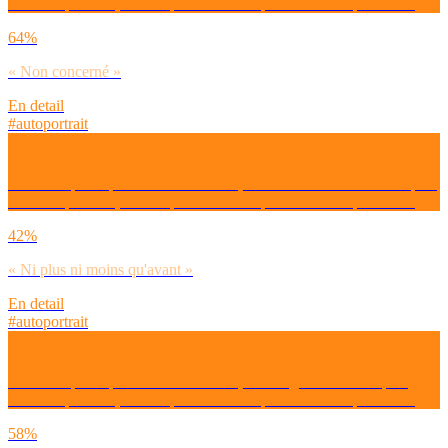
souvent qu’avant, moins qu’avant ou ni plus ni moins qu’avant ?
64%
« Non concerné »
En detail
#autoportrait
Dirais-tu que depuis la crise COVID, tu consommes de l’alcool plus
souvent qu’avant, moins qu’avant ou ni plus ni moins qu’avant ?
42%
« Ni plus ni moins qu'avant »
En detail
#autoportrait
Dirais-tu que depuis la crise COVID, tu manges sainement plus
souvent qu’avant, moins qu’avant ou ni plus ni moins qu’avant ?
58%