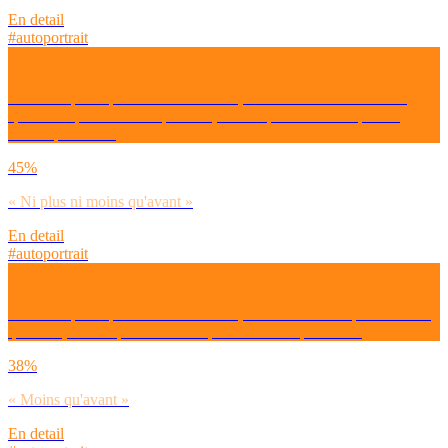
En detail
#autoportrait
Dirais-tu que depuis la crise COVID, tu vas au ciné ou voir des
spectacles plus souvent qu’avant, moins qu’avant ou ni plus ni
moins qu’avant ?
45%
« Ni plus ni moins qu'avant »
En detail
#autoportrait
Dirais-tu que depuis la crise COVID, tu sors en soirée plus souvent
qu’avant, moins qu’avant ou ni plus ni moins qu’avant ?
38%
« Moins qu'avant »
En detail