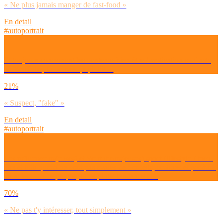
« Ne plus jamais manger de fast-food »
En detail
#autoportrait
Et toujours concernant les contenus bien-être / motivation sur Insta
ou YouTube, tu trouves ça plutôt…
21%
« Suspect, "fake" »
En detail
#autoportrait
Les influenceurs(euses) et Youtubeurs(euses) sport / lifestyle / bien-
être et tutti quanti ne sont pas avares de conseils, routines et produits
miracles… A ce propos, tu as plutôt tendance à…
70%
« Ne pas t'y intéresser, tout simplement »