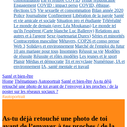
consommation
Eté et rentrée COVID
Tenue républicaine
Engagement
COVID : impact perso
COVID, éthique,
élections US
Vie sexuelle et consommation
Bilan année 2020
Police
Journalisme
Confinement
Libération de la parole
Santé
et vie amicale et sociale
Situation pro et étudiante
Téléréalité
Le monde de demain (avec Léa Moukanas)
Le monde tel
qu'ils l'espèrent (Carte blanche Luc Balleroy)
Relations aux
autres et à l'argent
Sexe (partenariat Durex)
Séries et minorités
Contraception masculine
Métavers, COP26 et conso presse
Web 3
Solidays et environnement
Marché de l'emploi du futur
10 ans mariage pour tous
Insomnies
Réussir sa vie
Modèles
de réussite
Réussite et rôles modèles
Les jeunes et le sport
Plaisir
Médias et démocratie
Tri et recyclage
Numérique, IA et
environnement
IA, santé mentale et travail
Santé et bien-être
Home
Thématiques
Autoportrait
Santé et bien-être
As-tu déjà
retouché une photo de toi avant de l’envoyer à tes proches / de la
poster sur les réseaux sociaux ?
#autoportrait
As-tu déjà retouché une photo de toi
avant de l’envoyer à tes proches / de la