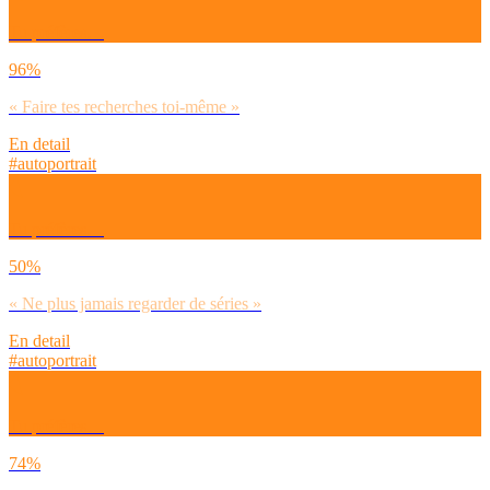
Tu préfères…
96%
« Faire tes recherches toi-même »
En detail
#autoportrait
Tu préfères…
50%
« Ne plus jamais regarder de séries »
En detail
#autoportrait
Tu préfères…
74%