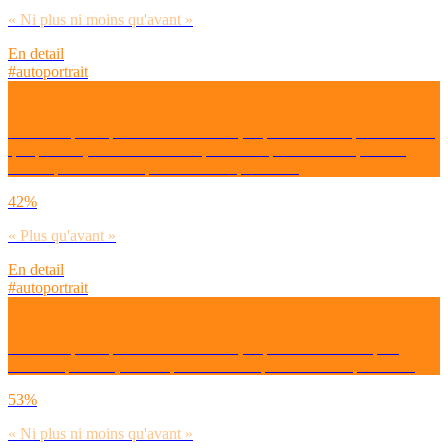
« Ni plus ni moins qu'avant »
En detail
#autoportrait
Dirais-tu que depuis la crise COVID, tu prends du temps calme rien
que pour toi, sans rien faire de particulier plus souvent qu’avant,
moins qu’avant ou ni plus ni moins qu’avant ?
42%
« Plus qu'avant »
En detail
#autoportrait
Dirais-tu que depuis la crise COVID, tu pars en weekend plus
souvent qu’avant, moins qu’avant ou ni plus ni moins qu’avant ?
53%
« Ni plus ni moins qu'avant »