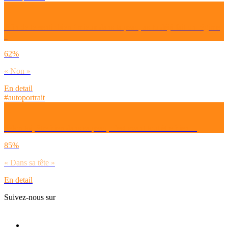
Afin de te sentir bien / mieux dans ta peau, as-tu déjà fait un régime
?
62%
« Non »
En detail
#autoportrait
Selon toi, être bien dans sa peau, c’est avant tout être bien…
85%
« Dans sa tête »
En detail
Suivez-nous sur