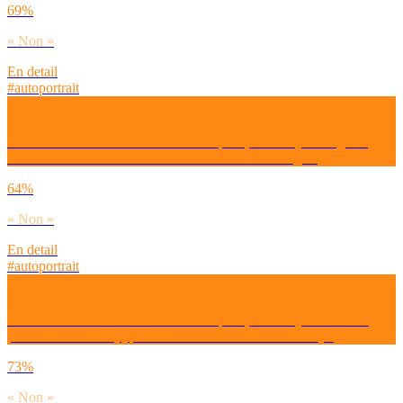
69%
« Non »
En detail
#autoportrait
Afin de te sentir bien / mieux dans ta peau, as-tu déjà changé de
look suite à des conseils / réflexions de ton entourage ?
64%
« Non »
En detail
#autoportrait
Afin de te sentir bien / mieux dans ta peau, as-tu déjà acheté des
produits de beauté (type anti-rides ou chute de cheveux) ?
73%
« Non »