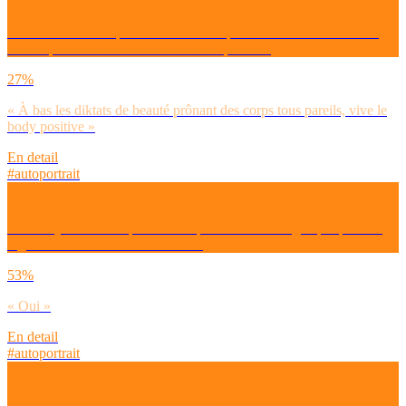
Tu tombes sur une pub de vêtements / produits de beauté avec un
mannequin de rêve. Ta réaction serait plutôt…
27%
« À bas les diktats de beauté prônant des corps tous pareils, vive le
body positive »
En detail
#autoportrait
As-tu déjà renoncé à publier une photo de toi en ligne par peur du
regard / commentaires des autres ?
53%
« Oui »
En detail
#autoportrait