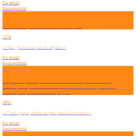
En detail
#autoportrait
Suis-tu un régime alimentaire spécifique ?
52%
« Non, je ne suis pas de régime »
En detail
#autoportrait
De plus en plus de publicités mode/beauté présentent des
mannequins qui diffèrent des standards du milieu (taille des
mannequins, diversité ethnique, etc.)
49%
« C'est sympa, enfin un peu plus d'ouverture »
En detail
#autoportrait