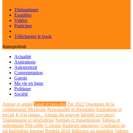
Thématiques
Enquêtes
Vidéos
Participer
Télécharger le book
#autoportrait
Actualité
Aspirations
Autoportrait
Consommation
Guests
Ma vie en ligne
Politique
Société
Amour et amitié
Santé et bien-être
Été 2022
Questions de la
communauté MoiJeune
Personnalité et régionales
Aspirations et
travail
Je n'ai jamais...
Attraits du pouvoir
Identité croyances
Transmission et générations
Normes et transmissions
Tabous et
polémiques
Pêle-mêle
A choisir
Rapports amoureux
Confiance en
soi
Baromètre humeur
Rentrée 2018
Influence au quotidien
Valeurs