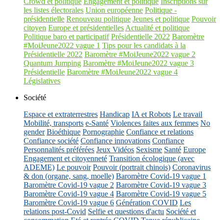
Crowd et politique
Engagement et politique
Inscriptions sur
les listes électorales
Union européenne
Politique -
présidentielle
Renouveau politique
Jeunes et politique
Pouvoir
citoyen
Europe et présidentielles
Actualité et politique
Politique baro et participatif
Présidentielle 2022
Baromètre
#MoiJeune2022 vague 1
Tips pour les candidats à la
Présidentielle 2022
Baromètre #MoiJeune2022 vague 2
Quantum Jumping
Baromètre #MoiJeune2022 vague 3
Présidentielle
Baromètre #MoiJeune2022 vague 4
Législatives
Société
Espace et extraterrestres
Handicap
IA et Robots
Le travail
Mobilité, transports
e-Santé
Violences faites aux femmes
No
gender
Bioéthique
Pornographie
Confiance et relations
Confiance société
Confiance innovations
Confiance
Personnalités préférées
Jeux Vidéos
Sexisme
Santé
Europe
Engagement et citoyenneté
Transition écologique (avec
ADEME)
Le pouvoir
Pouvoir (portrait chinois)
Coronavirus
& don (organe, sang, moelle)
Baromètre Covid-19 vague 1
Baromètre Covid-19 vague 2
Baromètre Covid-19 vague 3
Baromètre Covid-19 vague 4
Baromètre Covid-19 vague 5
Baromètre Covid-19 vague 6
Génération COVID
Les
relations post-Covid
Selfie et questions d'actu
Société et