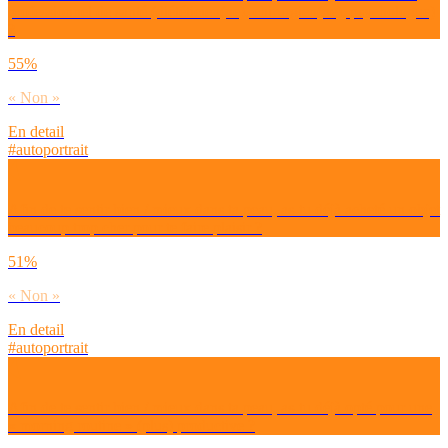
professionnel de santé (diététicien(ne), chirurgien(ne), psychologue)
?
55%
« Non »
En detail
#autoportrait
Afin de te sentir bien / mieux dans ta peau, as-tu déjà acheté un objet
beaucoup trop cher pour te faire plaisir ?
51%
« Non »
En detail
#autoportrait
Afin de te sentir bien / mieux dans ta peau, as-tu déjà opté pour une
« morning routine » (plus) productive ?