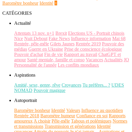
Baromètre bonheur
Identité
+
CATÉGORIES
Actualité
Attentats 13 nov. n+1
Brexit
Elections US - Portrait chinois
Nice
Nuit Debout
Fake News
Influence information
Mai 68
Rentrée, pêle-mêle
Gilets Jaunes
Rentrée 2019
Pouvoir des
médias
Guerre en Ukraine
Prise de conscience écologique
Pouvoir d'achat
Fin de vie
Rapport au travail
ChatGPT et
amour
Santé mentale, famille et conso
Vacances
Actualités
JO
Personnalité de l'année
Les conflits mondiaux
Aspirations
Amitié, sexe, genre, rêve
Croyances
Tu préfères... ?
UDES
NOMAD
Pouvoir magique
Autoportrait
Baromètre bonheur
Identité
Valeurs
Influence au quotidien
Rentrée 2018
Baromètre humeur
Confiance en soi
Rapports
amoureux
A choisir
Pêle-mêle
Tabous et polémiques
Normes
et transmissions
Transmission et générations
Identité
croyances
Attraits du pouvoir
Je n'ai jamais...
Aspirations et