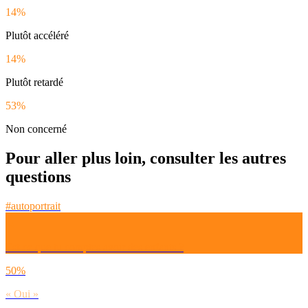
14%
Plutôt accéléré
14%
Plutôt retardé
53%
Non concerné
Pour aller plus loin, consulter les autres
questions
#autoportrait
Est-ce que tu comptes avoir des enfants ?
50%
« Oui »