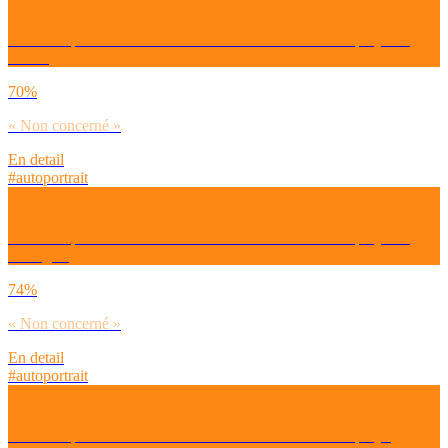
Dirais-tu que la crise COVID a accéléré ou retardé ton projet de
bébé ?
70%
« Non concerné »
En detail
#autoportrait
Dirais-tu que la crise COVID a accéléré ou retardé ton projet de
mariage ?
74%
« Non concerné »
En detail
#autoportrait
Dirais-tu que la crise COVID a accéléré ou retardé ton projet