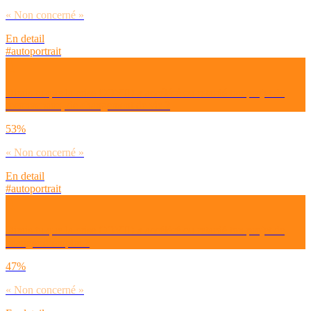
« Non concerné »
En detail
#autoportrait
Dirais-tu que la crise COVID a accéléré ou retardé ton projet de
reconversion, de changement de vie ?
53%
« Non concerné »
En detail
#autoportrait
Dirais-tu que la crise COVID a accéléré ou retardé ton projet de
changer d’emploi ?
47%
« Non concerné »