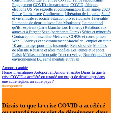
consommation
Eté et rentrée COVID
Tenue républicaine
Engagement
COVID : impact perso
COVID, éthique,
élections US
Vie sexuelle et consommation
Bilan année 2020
Police
Journalisme
Confinement
Libération de la parole
Santé
et vie amicale et sociale
Situation pro et étudiante
Téléréalité
Le monde de demain (avec Léa Moukanas)
Le monde tel
qu'ils l'espèrent (Carte blanche Luc Balleroy)
Relations aux
autres et à l'argent
Sexe (partenariat Durex)
Séries et minorités
Contraception masculine
Métavers, COP26 et conso presse
Web 3
Solidays et environnement
Marché de l'emploi du futur
10 ans mariage pour tous
Insomnies
Réussir sa vie
Modèles
de réussite
Réussite et rôles modèles
Les jeunes et le sport
Plaisir
Médias et démocratie
Tri et recyclage
Numérique, IA et
environnement
IA, santé mentale et travail
Amour et amitié
Home
Thématiques
Autoportrait
Amour et amitié
Dirais-tu que la
crise COVID a accéléré ou retardé ton projet de déménager dans
une autre région, un autre pays ?
#autoportrait
Dirais-tu que la crise COVID a accéléré
ou retardé ton projet de déménager dans