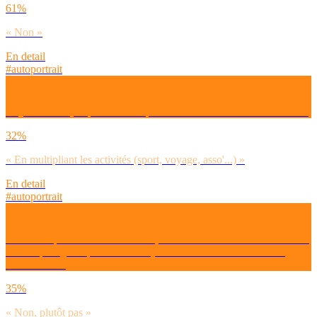
61%
« Non »
En detail
#autoportrait
Objectivement, tu penses avoir plus de chance de trouver l’amour…
32%
« En multipliant les activités (sport, voyage, asso'...) »
En detail
#autoportrait
Penses-tu que les réseaux sociaux, sites de rencontres et autres outils
numériques (pour parler Boomer) t’aident à nouer des relations
amoureuses ?
35%
« Non, plutôt pas »