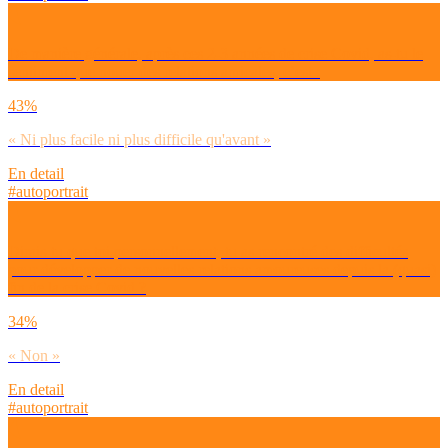
De manière générale, après ces 2-3 années de crise Covid, as-tu le
sentiment que nouer des relations amicales, c’est :
43%
« Ni plus facile ni plus difficile qu'avant »
En detail
#autoportrait
Dirais-tu que toi personnellement, tu as rencontré des difficultés
pour développer de nouvelles relations amoureuses depuis la (quasi)
fin de la crise Covid ?
34%
« Non »
En detail
#autoportrait