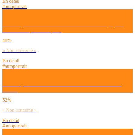
En detail
#autoportrait
Dirais-tu que la crise COVID a accéléré ou retardé ton projet de
décrocher ton premier emploi ?
48%
« Non concerné »
En detail
#autoportrait
Dirais-tu que la crise COVID a accéléré ou retardé la fin de tes
études ?
52%
« Non concerné »
En detail
#autoportrait