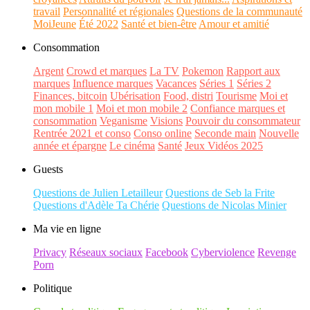
travail
Personnalité et régionales
Questions de la communauté
MoiJeune
Été 2022
Santé et bien-être
Amour et amitié
Consommation
Argent
Crowd et marques
La TV
Pokemon
Rapport aux
marques
Influence marques
Vacances
Séries 1
Séries 2
Finances, bitcoin
Ubérisation
Food, distri
Tourisme
Moi et
mon mobile 1
Moi et mon mobile 2
Confiance marques et
consommation
Veganisme
Visions
Pouvoir du consommateur
Rentrée 2021 et conso
Conso online
Seconde main
Nouvelle
année et épargne
Le cinéma
Santé
Jeux Vidéos 2025
Guests
Questions de Julien Letailleur
Questions de Seb la Frite
Questions d'Adèle Ta Chérie
Questions de Nicolas Minier
Ma vie en ligne
Privacy
Réseaux sociaux
Facebook
Cyberviolence
Revenge
Porn
Politique