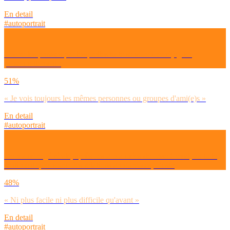
En detail
#autoportrait
Coche les phrases par lesquelles tu te sens concerné(e), toi
personnellement :
51%
« Je vois toujours les mêmes personnes ou groupes d'ami(e)s »
En detail
#autoportrait
De manière générale, après ces 2-3 années de crise Covid, as-tu le
sentiment que nouer des relations amoureuses, c’est :
48%
« Ni plus facile ni plus difficile qu'avant »
En detail
#autoportrait