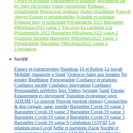
Crowd et politique
Engagement et politique
Inscriptions sur
les listes électorales
Union européenne
Politique -
présidentielle
Renouveau politique
Jeunes et politique
Pouvoir
citoyen
Europe et présidentielles
Actualité et politique
Politique baro et participatif
Présidentielle 2022
Baromètre
#MoiJeune2022 vague 1
Tips pour les candidats à la
Présidentielle 2022
Baromètre #MoiJeune2022 vague 2
Quantum Jumping
Baromètre #MoiJeune2022 vague 3
Présidentielle
Baromètre #MoiJeune2022 vague 4
Législatives
Société
Espace et extraterrestres
Handicap
IA et Robots
Le travail
Mobilité, transports
e-Santé
Violences faites aux femmes
No
gender
Bioéthique
Pornographie
Confiance et relations
Confiance société
Confiance innovations
Confiance
Personnalités préférées
Jeux Vidéos
Sexisme
Santé
Europe
Engagement et citoyenneté
Transition écologique (avec
ADEME)
Le pouvoir
Pouvoir (portrait chinois)
Coronavirus
& don (organe, sang, moelle)
Baromètre Covid-19 vague 1
Baromètre Covid-19 vague 2
Baromètre Covid-19 vague 3
Baromètre Covid-19 vague 4
Baromètre Covid-19 vague 5
Baromètre Covid-19 vague 6
Génération COVID
Les
relations post-Covid
Selfie et questions d'actu
Société et