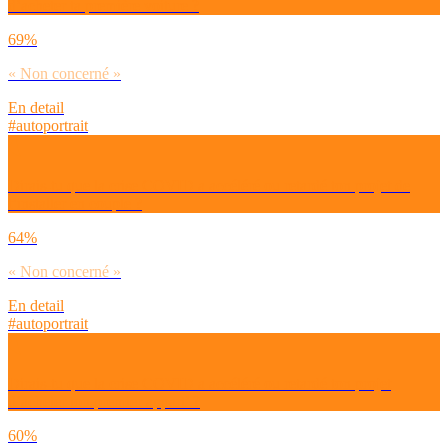
d’acheter ta première voiture ?
69%
« Non concerné »
En detail
#autoportrait
Dirais-tu que la crise COVID a accéléré ou retardé ton projet de
t’installer en couple ?
64%
« Non concerné »
En detail
#autoportrait
Dirais-tu que la crise COVID a accéléré ou retardé ton projet
d’acheter ton premier appart’ ?
60%