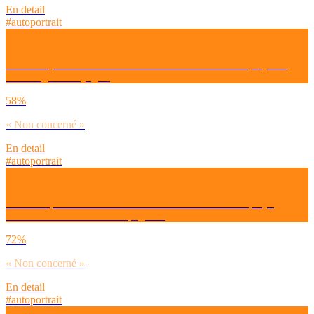
En detail
#autoportrait
Dirais-tu que la crise COVID a accéléré ou retardé ton projet de
faire un grand voyage ?
58%
« Non concerné »
En detail
#autoportrait
Dirais-tu que la crise COVID a accéléré ou retardé ton projet
d’achat d’un animal de compagnie ?
72%
« Non concerné »
En detail
#autoportrait