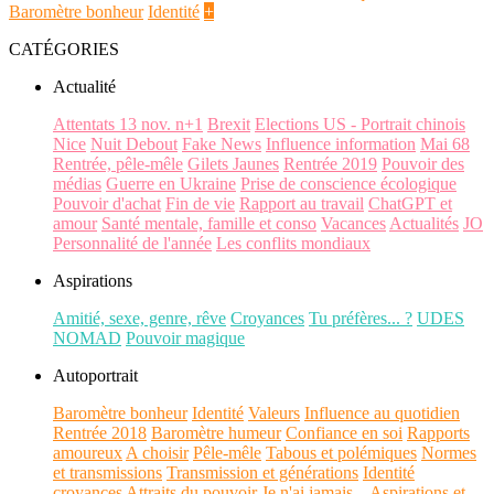
Baromètre bonheur
Identité
+
CATÉGORIES
Actualité
Attentats 13 nov. n+1
Brexit
Elections US - Portrait chinois
Nice
Nuit Debout
Fake News
Influence information
Mai 68
Rentrée, pêle-mêle
Gilets Jaunes
Rentrée 2019
Pouvoir des
médias
Guerre en Ukraine
Prise de conscience écologique
Pouvoir d'achat
Fin de vie
Rapport au travail
ChatGPT et
amour
Santé mentale, famille et conso
Vacances
Actualités
JO
Personnalité de l'année
Les conflits mondiaux
Aspirations
Amitié, sexe, genre, rêve
Croyances
Tu préfères... ?
UDES
NOMAD
Pouvoir magique
Autoportrait
Baromètre bonheur
Identité
Valeurs
Influence au quotidien
Rentrée 2018
Baromètre humeur
Confiance en soi
Rapports
amoureux
A choisir
Pêle-mêle
Tabous et polémiques
Normes
et transmissions
Transmission et générations
Identité
croyances
Attraits du pouvoir
Je n'ai jamais...
Aspirations et