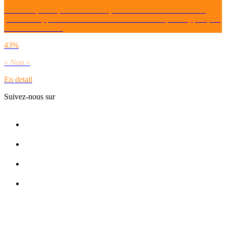
Dirais-tu que toi personnellement, tu as rencontré des difficultés
pour développer de nouvelles relations amicales depuis la (quasi) fin
de la crise Covid ?
43%
« Non »
En detail
Suivez-nous sur