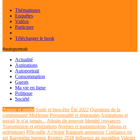
Thématiques
Enquêtes
Vidéos
Participer
Télécharger le book
#autoportrait
Actualité
Aspirations
Autoportrait
Consommation
Guests
Ma vie en ligne
Politique
Société
Amour et amitié
Santé et bien-être
Été 2022
Questions de la
communauté MoiJeune
Personnalité et régionales
Aspirations et
travail
Je n'ai jamais...
Attraits du pouvoir
Identité croyances
Transmission et générations
Normes et transmissions
Tabous et
polémiques
Pêle-mêle
A choisir
Rapports amoureux
Confiance en
soi
Baromètre humeur
Rentrée 2018
Influence au quotidien
Valeurs