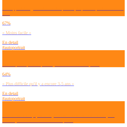
Par rapport à la génération de tes parents, tu penses que tu auras une
vie :
67%
« Moins facile »
En detail
#autoportrait
Est-ce que tu penses qu’être jeune en ce moment, c’est
64%
« Plus difficile qu'il y a encore 3-5 ans »
En detail
#autoportrait
Ces derniers temps, as-tu déjà refusé une sortie entre amis (ciné,
resto…) à cause de la montée des prix ?