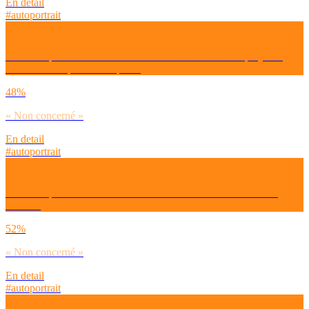
En detail
#autoportrait
Dirais-tu que la crise COVID a accéléré ou retardé ton projet de
décrocher ton premier emploi ?
48%
« Non concerné »
En detail
#autoportrait
Dirais-tu que la crise COVID a accéléré ou retardé la fin de tes
études ?
52%
« Non concerné »
En detail
#autoportrait