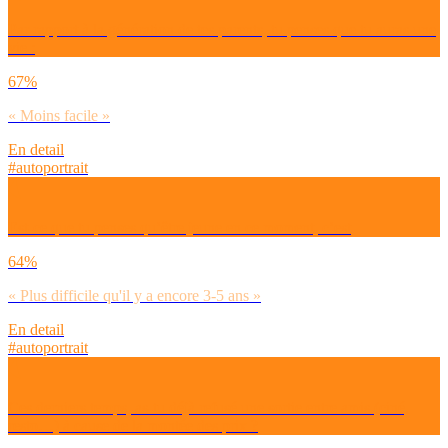
Par rapport à la génération de tes parents, tu penses que tu auras une
vie :
67%
« Moins facile »
En detail
#autoportrait
Est-ce que tu penses qu’être jeune en ce moment, c’est
64%
« Plus difficile qu'il y a encore 3-5 ans »
En detail
#autoportrait
Ces derniers temps, as-tu déjà refusé une sortie entre amis (ciné,
resto…) à cause de la montée des prix ?