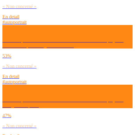
« Non concerné »
En detail
#autoportrait
Dirais-tu que la crise COVID a accéléré ou retardé ton projet de
reconversion, de changement de vie ?
53%
« Non concerné »
En detail
#autoportrait
Dirais-tu que la crise COVID a accéléré ou retardé ton projet de
changer d’emploi ?
47%
« Non concerné »