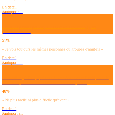
En detail
#autoportrait
Coche les phrases par lesquelles tu te sens concerné(e), toi
personnellement :
51%
« Je vois toujours les mêmes personnes ou groupes d'ami(e)s »
En detail
#autoportrait
De manière générale, après ces 2-3 années de crise Covid, as-tu le
sentiment que nouer des relations amoureuses, c’est :
48%
« Ni plus facile ni plus difficile qu'avant »
En detail
#autoportrait