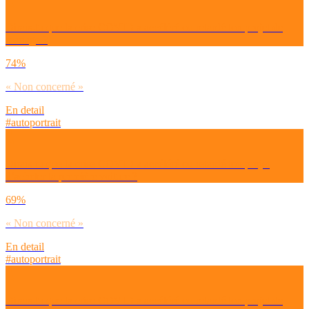
Dirais-tu que la crise COVID a accéléré ou retardé ton projet de
mariage ?
74%
« Non concerné »
En detail
#autoportrait
Dirais-tu que la crise COVID a accéléré ou retardé ton projet
d’acheter ta première voiture ?
69%
« Non concerné »
En detail
#autoportrait
Dirais-tu que la crise COVID a accéléré ou retardé ton projet de