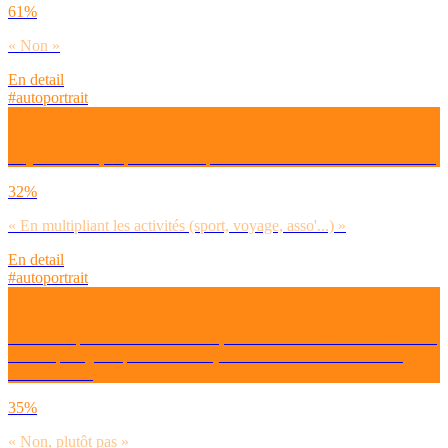
61%
« Non »
En detail
#autoportrait
Objectivement, tu penses avoir plus de chance de trouver l’amour…
32%
« En multipliant les activités (sport, voyage, asso'...) »
En detail
#autoportrait
Penses-tu que les réseaux sociaux, sites de rencontres et autres outils
numériques (pour parler Boomer) t’aident à nouer des relations
amoureuses ?
35%
« Non, plutôt pas »