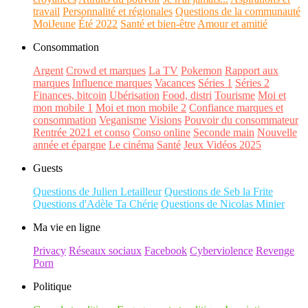
travail
Personnalité et régionales
Questions de la communauté
MoiJeune
Été 2022
Santé et bien-être
Amour et amitié
Consommation
Argent
Crowd et marques
La TV
Pokemon
Rapport aux
marques
Influence marques
Vacances
Séries 1
Séries 2
Finances, bitcoin
Ubérisation
Food, distri
Tourisme
Moi et
mon mobile 1
Moi et mon mobile 2
Confiance marques et
consommation
Veganisme
Visions
Pouvoir du consommateur
Rentrée 2021 et conso
Conso online
Seconde main
Nouvelle
année et épargne
Le cinéma
Santé
Jeux Vidéos 2025
Guests
Questions de Julien Letailleur
Questions de Seb la Frite
Questions d'Adèle Ta Chérie
Questions de Nicolas Minier
Ma vie en ligne
Privacy
Réseaux sociaux
Facebook
Cyberviolence
Revenge
Porn
Politique