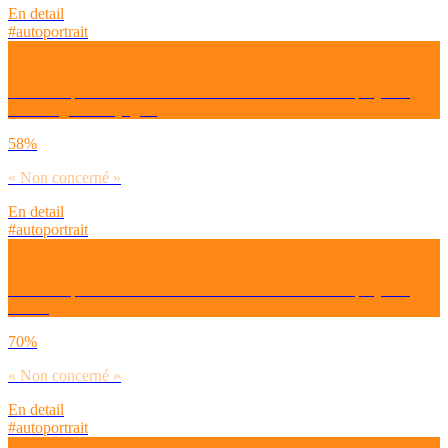
En detail
#autoportrait
Dirais-tu que la crise COVID a accéléré ou retardé ton projet de
faire un grand voyage ?
58%
« Non concerné »
En detail
#autoportrait
Dirais-tu que la crise COVID a accéléré ou retardé ton projet de
bébé ?
70%
« Non concerné »
En detail
#autoportrait