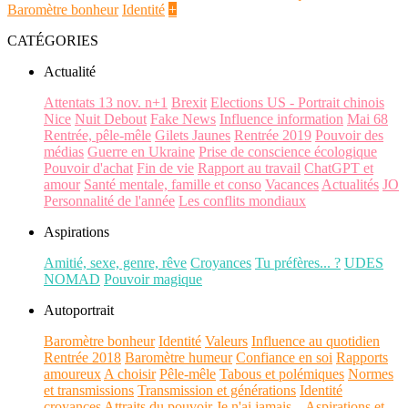
Baromètre bonheur
Identité
+
CATÉGORIES
Actualité
Attentats 13 nov. n+1
Brexit
Elections US - Portrait chinois
Nice
Nuit Debout
Fake News
Influence information
Mai 68
Rentrée, pêle-mêle
Gilets Jaunes
Rentrée 2019
Pouvoir des
médias
Guerre en Ukraine
Prise de conscience écologique
Pouvoir d'achat
Fin de vie
Rapport au travail
ChatGPT et
amour
Santé mentale, famille et conso
Vacances
Actualités
JO
Personnalité de l'année
Les conflits mondiaux
Aspirations
Amitié, sexe, genre, rêve
Croyances
Tu préfères... ?
UDES
NOMAD
Pouvoir magique
Autoportrait
Baromètre bonheur
Identité
Valeurs
Influence au quotidien
Rentrée 2018
Baromètre humeur
Confiance en soi
Rapports
amoureux
A choisir
Pêle-mêle
Tabous et polémiques
Normes
et transmissions
Transmission et générations
Identité
croyances
Attraits du pouvoir
Je n'ai jamais...
Aspirations et