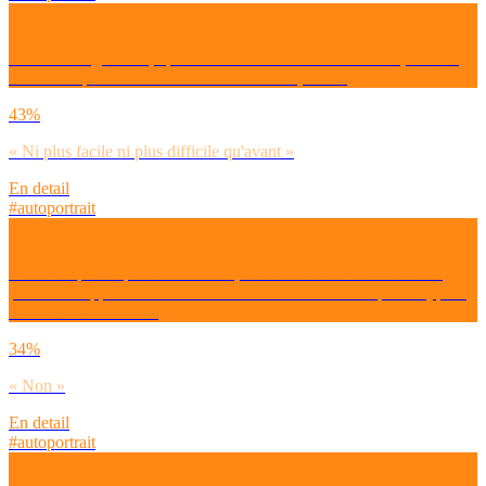
De manière générale, après ces 2-3 années de crise Covid, as-tu le
sentiment que nouer des relations amicales, c’est :
43%
« Ni plus facile ni plus difficile qu'avant »
En detail
#autoportrait
Dirais-tu que toi personnellement, tu as rencontré des difficultés
pour développer de nouvelles relations amoureuses depuis la (quasi)
fin de la crise Covid ?
34%
« Non »
En detail
#autoportrait