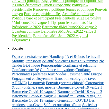
Crowd et politique
Engagement et politique
Inscriptions sur
les listes électorales
Union européenne
Politique -
présidentielle
Renouveau politique
Jeunes et politique
Pouvoir
citoyen
Europe et présidentielles
Actualité et politique
Politique baro et participatif
Présidentielle 2022
Baromètre
#MoiJeune2022 vague 1
Tips pour les candidats à la
Présidentielle 2022
Baromètre #MoiJeune2022 vague 2
Quantum Jumping
Baromètre #MoiJeune2022 vague 3
Présidentielle
Baromètre #MoiJeune2022 vague 4
Législatives
Société
Espace et extraterrestres
Handicap
IA et Robots
Le travail
Mobilité, transports
e-Santé
Violences faites aux femmes
No
gender
Bioéthique
Pornographie
Confiance et relations
Confiance société
Confiance innovations
Confiance
Personnalités préférées
Jeux Vidéos
Sexisme
Santé
Europe
Engagement et citoyenneté
Transition écologique (avec
ADEME)
Le pouvoir
Pouvoir (portrait chinois)
Coronavirus
& don (organe, sang, moelle)
Baromètre Covid-19 vague 1
Baromètre Covid-19 vague 2
Baromètre Covid-19 vague 3
Baromètre Covid-19 vague 4
Baromètre Covid-19 vague 5
Baromètre Covid-19 vague 6
Génération COVID
Les
relations post-Covid
Selfie et questions d'actu
Société et