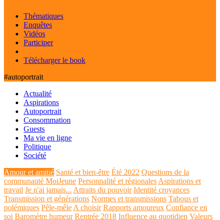
Thématiques
Enquêtes
Vidéos
Participer
Télécharger le book
#autoportrait
Actualité
Aspirations
Autoportrait
Consommation
Guests
Ma vie en ligne
Politique
Société
Amour et amitié
Santé et bien-être
Été 2022
Questions de la
communauté MoiJeune
Personnalité et régionales
Aspirations et
travail
Je n'ai jamais...
Attraits du pouvoir
Identité croyances
Transmission et générations
Normes et transmissions
Tabous et
polémiques
Pêle-mêle
A choisir
Rapports amoureux
Confiance en
soi
Baromètre humeur
Rentrée 2018
Influence au quotidien
Valeurs