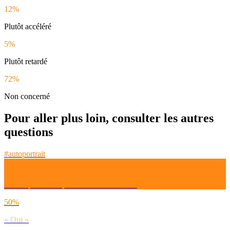
12%
Plutôt accéléré
5%
Plutôt retardé
72%
Non concerné
Pour aller plus loin, consulter les autres
questions
#autoportrait
Est-ce que tu comptes avoir des enfants ?
50%
« Oui »