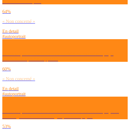
t’installer en couple ?
64%
« Non concerné »
En detail
#autoportrait
Dirais-tu que la crise COVID a accéléré ou retardé ton projet
d’acheter ton premier appart’ ?
60%
« Non concerné »
En detail
#autoportrait
Dirais-tu que la crise COVID a accéléré ou retardé ton projet de
déménager dans une autre région, un autre pays ?
53%