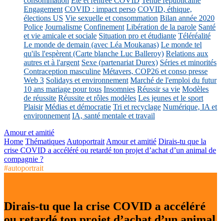
consommation
Eté et rentrée COVID
Tenue républicaine
Engagement
COVID : impact perso
COVID, éthique,
élections US
Vie sexuelle et consommation
Bilan année 2020
Police
Journalisme
Confinement
Libération de la parole
Santé
et vie amicale et sociale
Situation pro et étudiante
Téléréalité
Le monde de demain (avec Léa Moukanas)
Le monde tel
qu'ils l'espèrent (Carte blanche Luc Balleroy)
Relations aux
autres et à l'argent
Sexe (partenariat Durex)
Séries et minorités
Contraception masculine
Métavers, COP26 et conso presse
Web 3
Solidays et environnement
Marché de l'emploi du futur
10 ans mariage pour tous
Insomnies
Réussir sa vie
Modèles
de réussite
Réussite et rôles modèles
Les jeunes et le sport
Plaisir
Médias et démocratie
Tri et recyclage
Numérique, IA et
environnement
IA, santé mentale et travail
Amour et amitié
Home
Thématiques
Autoportrait
Amour et amitié
Dirais-tu que la
crise COVID a accéléré ou retardé ton projet d’achat d’un animal de
compagnie ?
#autoportrait
Dirais-tu que la crise COVID a accéléré
ou retardé ton projet d’achat d’un animal