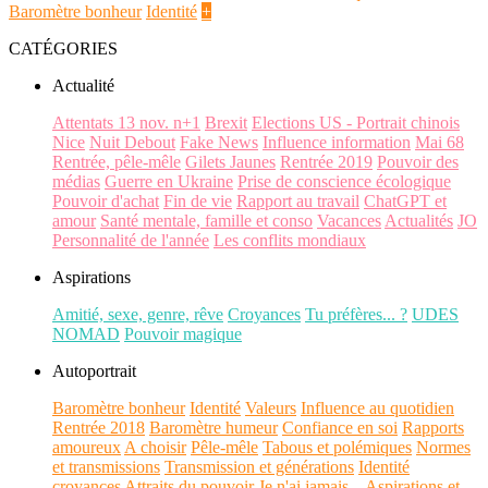
Baromètre bonheur
Identité
+
CATÉGORIES
Actualité
Attentats 13 nov. n+1
Brexit
Elections US - Portrait chinois
Nice
Nuit Debout
Fake News
Influence information
Mai 68
Rentrée, pêle-mêle
Gilets Jaunes
Rentrée 2019
Pouvoir des
médias
Guerre en Ukraine
Prise de conscience écologique
Pouvoir d'achat
Fin de vie
Rapport au travail
ChatGPT et
amour
Santé mentale, famille et conso
Vacances
Actualités
JO
Personnalité de l'année
Les conflits mondiaux
Aspirations
Amitié, sexe, genre, rêve
Croyances
Tu préfères... ?
UDES
NOMAD
Pouvoir magique
Autoportrait
Baromètre bonheur
Identité
Valeurs
Influence au quotidien
Rentrée 2018
Baromètre humeur
Confiance en soi
Rapports
amoureux
A choisir
Pêle-mêle
Tabous et polémiques
Normes
et transmissions
Transmission et générations
Identité
croyances
Attraits du pouvoir
Je n'ai jamais...
Aspirations et