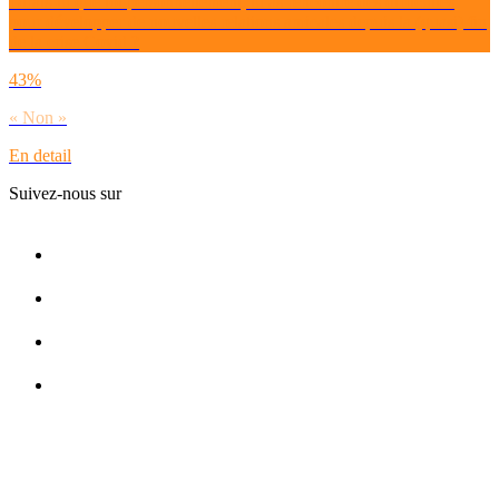
Dirais-tu que toi personnellement, tu as rencontré des difficultés
pour développer de nouvelles relations amicales depuis la (quasi) fin
de la crise Covid ?
43%
« Non »
En detail
Suivez-nous sur