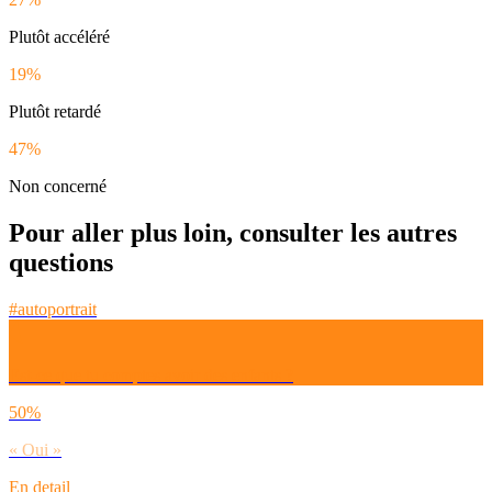
Plutôt accéléré
19%
Plutôt retardé
47%
Non concerné
Pour aller plus loin, consulter les autres
questions
#autoportrait
Est-ce que tu comptes avoir des enfants ?
50%
« Oui »
En detail