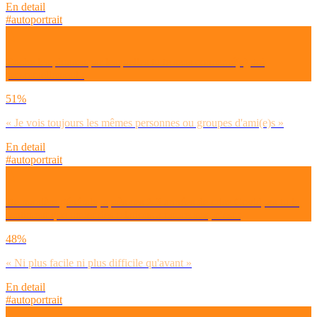
En detail
#autoportrait
Coche les phrases par lesquelles tu te sens concerné(e), toi
personnellement :
51%
« Je vois toujours les mêmes personnes ou groupes d'ami(e)s »
En detail
#autoportrait
De manière générale, après ces 2-3 années de crise Covid, as-tu le
sentiment que nouer des relations amoureuses, c’est :
48%
« Ni plus facile ni plus difficile qu'avant »
En detail
#autoportrait