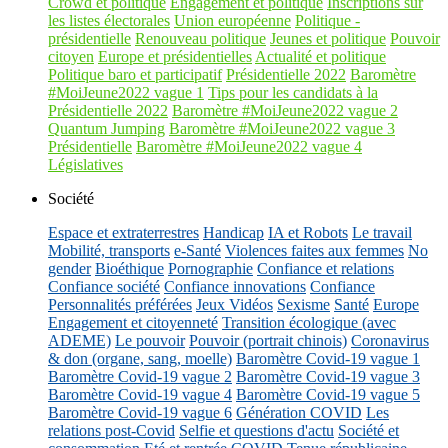
Crowd et politique
Engagement et politique
Inscriptions sur
les listes électorales
Union européenne
Politique -
présidentielle
Renouveau politique
Jeunes et politique
Pouvoir
citoyen
Europe et présidentielles
Actualité et politique
Politique baro et participatif
Présidentielle 2022
Baromètre
#MoiJeune2022 vague 1
Tips pour les candidats à la
Présidentielle 2022
Baromètre #MoiJeune2022 vague 2
Quantum Jumping
Baromètre #MoiJeune2022 vague 3
Présidentielle
Baromètre #MoiJeune2022 vague 4
Législatives
Société
Espace et extraterrestres
Handicap
IA et Robots
Le travail
Mobilité, transports
e-Santé
Violences faites aux femmes
No
gender
Bioéthique
Pornographie
Confiance et relations
Confiance société
Confiance innovations
Confiance
Personnalités préférées
Jeux Vidéos
Sexisme
Santé
Europe
Engagement et citoyenneté
Transition écologique (avec
ADEME)
Le pouvoir
Pouvoir (portrait chinois)
Coronavirus
& don (organe, sang, moelle)
Baromètre Covid-19 vague 1
Baromètre Covid-19 vague 2
Baromètre Covid-19 vague 3
Baromètre Covid-19 vague 4
Baromètre Covid-19 vague 5
Baromètre Covid-19 vague 6
Génération COVID
Les
relations post-Covid
Selfie et questions d'actu
Société et