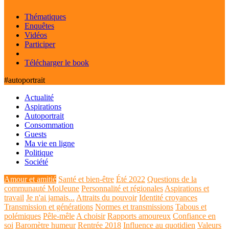
Thématiques
Enquêtes
Vidéos
Participer
Télécharger le book
#autoportrait
Actualité
Aspirations
Autoportrait
Consommation
Guests
Ma vie en ligne
Politique
Société
Amour et amitié
Santé et bien-être
Été 2022
Questions de la
communauté MoiJeune
Personnalité et régionales
Aspirations et
travail
Je n'ai jamais...
Attraits du pouvoir
Identité croyances
Transmission et générations
Normes et transmissions
Tabous et
polémiques
Pêle-mêle
A choisir
Rapports amoureux
Confiance en
soi
Baromètre humeur
Rentrée 2018
Influence au quotidien
Valeurs