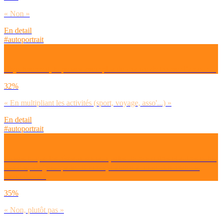
« Non »
En detail
#autoportrait
Objectivement, tu penses avoir plus de chance de trouver l’amour…
32%
« En multipliant les activités (sport, voyage, asso'...) »
En detail
#autoportrait
Penses-tu que les réseaux sociaux, sites de rencontres et autres outils
numériques (pour parler Boomer) t’aident à nouer des relations
amoureuses ?
35%
« Non, plutôt pas »