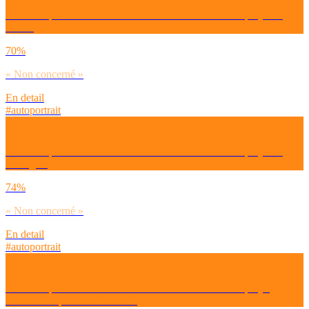
Dirais-tu que la crise COVID a accéléré ou retardé ton projet de
bébé ?
70%
« Non concerné »
En detail
#autoportrait
Dirais-tu que la crise COVID a accéléré ou retardé ton projet de
mariage ?
74%
« Non concerné »
En detail
#autoportrait
Dirais-tu que la crise COVID a accéléré ou retardé ton projet
d’acheter ta première voiture ?