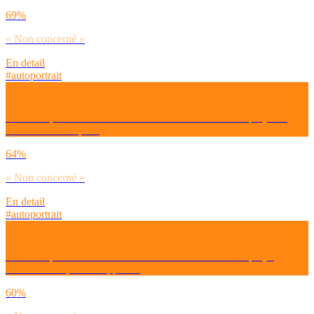
69%
« Non concerné »
En detail
#autoportrait
Dirais-tu que la crise COVID a accéléré ou retardé ton projet de
t’installer en couple ?
64%
« Non concerné »
En detail
#autoportrait
Dirais-tu que la crise COVID a accéléré ou retardé ton projet
d’acheter ton premier appart’ ?
60%