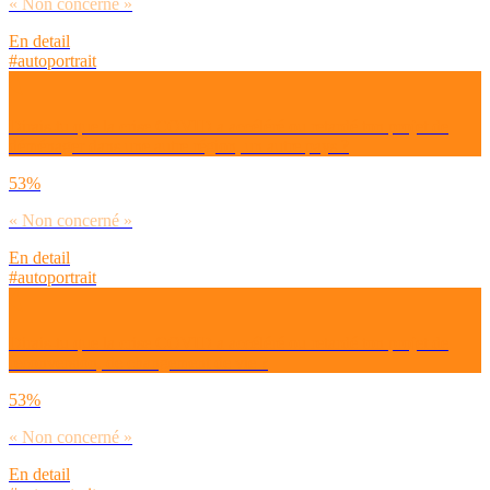
« Non concerné »
En detail
#autoportrait
Dirais-tu que la crise COVID a accéléré ou retardé ton projet de
déménager dans une autre région, un autre pays ?
53%
« Non concerné »
En detail
#autoportrait
Dirais-tu que la crise COVID a accéléré ou retardé ton projet de
reconversion, de changement de vie ?
53%
« Non concerné »
En detail