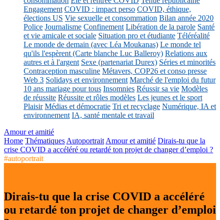
consommation
Eté et rentrée COVID
Tenue républicaine
Engagement
COVID : impact perso
COVID, éthique,
élections US
Vie sexuelle et consommation
Bilan année 2020
Police
Journalisme
Confinement
Libération de la parole
Santé
et vie amicale et sociale
Situation pro et étudiante
Téléréalité
Le monde de demain (avec Léa Moukanas)
Le monde tel
qu'ils l'espèrent (Carte blanche Luc Balleroy)
Relations aux
autres et à l'argent
Sexe (partenariat Durex)
Séries et minorités
Contraception masculine
Métavers, COP26 et conso presse
Web 3
Solidays et environnement
Marché de l'emploi du futur
10 ans mariage pour tous
Insomnies
Réussir sa vie
Modèles
de réussite
Réussite et rôles modèles
Les jeunes et le sport
Plaisir
Médias et démocratie
Tri et recyclage
Numérique, IA et
environnement
IA, santé mentale et travail
Amour et amitié
Home
Thématiques
Autoportrait
Amour et amitié
Dirais-tu que la
crise COVID a accéléré ou retardé ton projet de changer d’emploi ?
#autoportrait
Dirais-tu que la crise COVID a accéléré
ou retardé ton projet de changer d’emploi