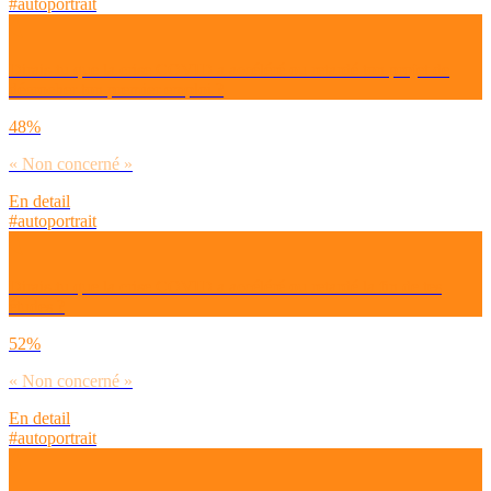
#autoportrait
Dirais-tu que la crise COVID a accéléré ou retardé ton projet de
décrocher ton premier emploi ?
48%
« Non concerné »
En detail
#autoportrait
Dirais-tu que la crise COVID a accéléré ou retardé la fin de tes
études ?
52%
« Non concerné »
En detail
#autoportrait