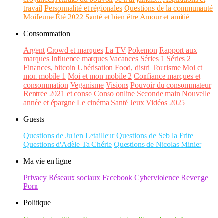
travail
Personnalité et régionales
Questions de la communauté
MoiJeune
Été 2022
Santé et bien-être
Amour et amitié
Consommation
Argent
Crowd et marques
La TV
Pokemon
Rapport aux
marques
Influence marques
Vacances
Séries 1
Séries 2
Finances, bitcoin
Ubérisation
Food, distri
Tourisme
Moi et
mon mobile 1
Moi et mon mobile 2
Confiance marques et
consommation
Veganisme
Visions
Pouvoir du consommateur
Rentrée 2021 et conso
Conso online
Seconde main
Nouvelle
année et épargne
Le cinéma
Santé
Jeux Vidéos 2025
Guests
Questions de Julien Letailleur
Questions de Seb la Frite
Questions d'Adèle Ta Chérie
Questions de Nicolas Minier
Ma vie en ligne
Privacy
Réseaux sociaux
Facebook
Cyberviolence
Revenge
Porn
Politique