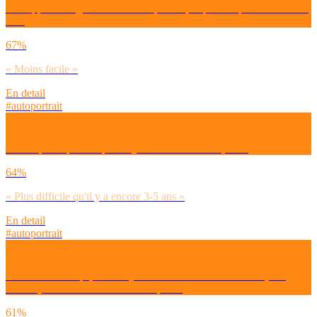
Par rapport à la génération de tes parents, tu penses que tu auras une
vie :
67%
« Moins facile »
En detail
#autoportrait
Est-ce que tu penses qu’être jeune en ce moment, c’est
64%
« Plus difficile qu'il y a encore 3-5 ans »
En detail
#autoportrait
Ces derniers temps, as-tu déjà refusé une sortie entre amis (ciné,
resto…) à cause de la montée des prix ?
61%