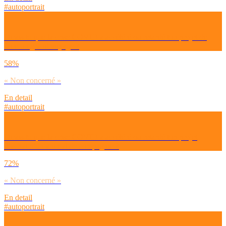
#autoportrait
Dirais-tu que la crise COVID a accéléré ou retardé ton projet de
faire un grand voyage ?
58%
« Non concerné »
En detail
#autoportrait
Dirais-tu que la crise COVID a accéléré ou retardé ton projet
d’achat d’un animal de compagnie ?
72%
« Non concerné »
En detail
#autoportrait