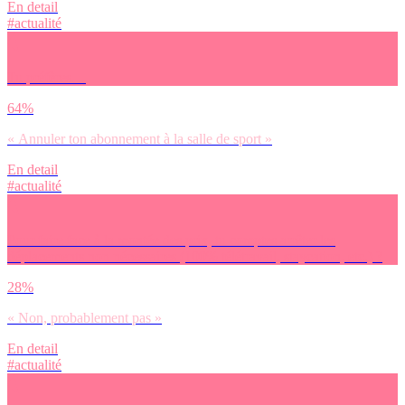
En detail
#actualité
Tu préfères…
64%
« Annuler ton abonnement à la salle de sport »
En detail
#actualité
Pour faire face à la montée des prix, tu comptes arrêter les
déplacements non nécessaires (100% télétravail, staycation, etc.) ?
28%
« Non, probablement pas »
En detail
#actualité