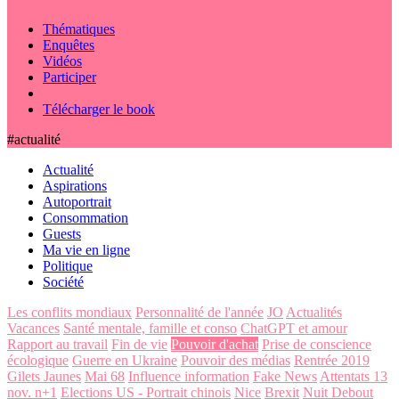
Thématiques
Enquêtes
Vidéos
Participer
Télécharger le book
#actualité
Actualité
Aspirations
Autoportrait
Consommation
Guests
Ma vie en ligne
Politique
Société
Les conflits mondiaux
Personnalité de l'année
JO
Actualités
Vacances
Santé mentale, famille et conso
ChatGPT et amour
Rapport au travail
Fin de vie
Pouvoir d'achat
Prise de conscience
écologique
Guerre en Ukraine
Pouvoir des médias
Rentrée 2019
Gilets Jaunes
Mai 68
Influence information
Fake News
Attentats 13
nov. n+1
Elections US - Portrait chinois
Nice
Brexit
Nuit Debout