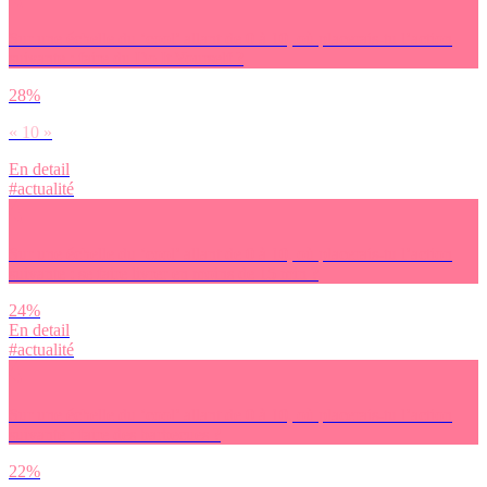
Sur une échelle du ‘cool’ allant de 0 à 10, où placerais-tu l’action
suivante : faire du Do It Yourself ?
28%
« 10 »
En detail
#actualité
Sur une échelle du ‘cool’ allant de 0 à 10, où placerais-tu l’action
suivante : se faire livrer en moins de 15 min ?
24%
En detail
#actualité
Sur une échelle du ‘cool’ allant de 0 à 10, où placerais-tu l’action
suivante : faire des barbecues ?
22%