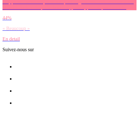
Toi, personnellement, tu dirais que l’augmentation du coût de la vie
et de l’inflation t’inquiète beaucoup, assez, peu ou pas du tout ?
44%
« Beaucoup »
En detail
Suivez-nous sur