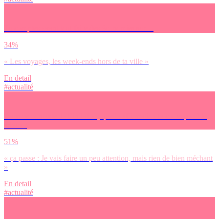
Tu comptes avant tout faire des économies sur…
34%
« Les voyages, les week-ends hors de ta ville »
En detail
#actualité
Dans ce contexte de l’inflation, quelle affirmation te correspond le
mieux :
51%
« ça passe : Je vais faire un peu attention, mais rien de bien méchant
»
En detail
#actualité