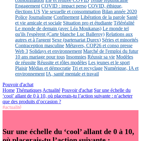
consommation
Eté et rentrée COVID
Tenue républicaine
Engagement
COVID : impact perso
COVID, éthique,
élections US
Vie sexuelle et consommation
Bilan année 2020
Police
Journalisme
Confinement
Libération de la parole
Santé
et vie amicale et sociale
Situation pro et étudiante
Téléréalité
Le monde de demain (avec Léa Moukanas)
Le monde tel
qu'ils l'espèrent (Carte blanche Luc Balleroy)
Relations aux
autres et à l'argent
Sexe (partenariat Durex)
Séries et minorités
Contraception masculine
Métavers, COP26 et conso presse
Web 3
Solidays et environnement
Marché de l'emploi du futur
10 ans mariage pour tous
Insomnies
Réussir sa vie
Modèles
de réussite
Réussite et rôles modèles
Les jeunes et le sport
Plaisir
Médias et démocratie
Tri et recyclage
Numérique, IA et
environnement
IA, santé mentale et travail
Pouvoir d'achat
Home
Thématiques
Actualité
Pouvoir d'achat
Sur une échelle du
‘cool’ allant de 0 à 10, où placerais-tu l’action suivante : n’acheter
que des produits d’occasion ?
#actualité
Sur une échelle du ‘cool’ allant de 0 à 10,
où placerais-tu l’action suivante :