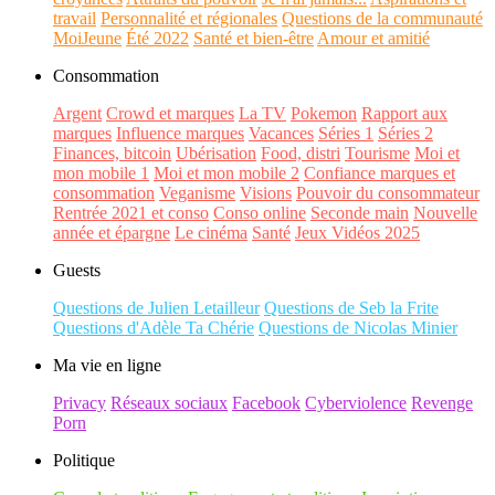
travail
Personnalité et régionales
Questions de la communauté
MoiJeune
Été 2022
Santé et bien-être
Amour et amitié
Consommation
Argent
Crowd et marques
La TV
Pokemon
Rapport aux
marques
Influence marques
Vacances
Séries 1
Séries 2
Finances, bitcoin
Ubérisation
Food, distri
Tourisme
Moi et
mon mobile 1
Moi et mon mobile 2
Confiance marques et
consommation
Veganisme
Visions
Pouvoir du consommateur
Rentrée 2021 et conso
Conso online
Seconde main
Nouvelle
année et épargne
Le cinéma
Santé
Jeux Vidéos 2025
Guests
Questions de Julien Letailleur
Questions de Seb la Frite
Questions d'Adèle Ta Chérie
Questions de Nicolas Minier
Ma vie en ligne
Privacy
Réseaux sociaux
Facebook
Cyberviolence
Revenge
Porn
Politique