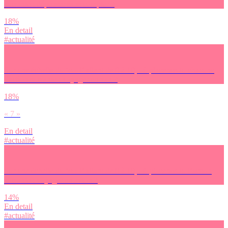
suivante : dépenser sans compter ?
18%
En detail
#actualité
Sur une échelle du ‘cool’ allant de 0 à 10, où placerais-tu chacune
l’action suivante : voyager en van ?
18%
« 7 »
En detail
#actualité
Sur une échelle du ‘cool’ allant de 0 à 10, où placerais-tu l’action
suivante : voyager en avion ?
14%
En detail
#actualité