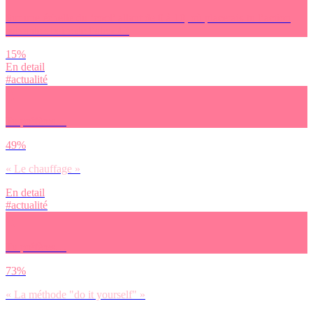
Sur une échelle du ‘cool’ allant de 0 à 10, où placerais-tu l’action
suivante : boire de l’alcool ?
15%
En detail
#actualité
Tu préfères…
49%
« Le chauffage »
En detail
#actualité
Tu préfères…
73%
« La méthode "do it yourself" »