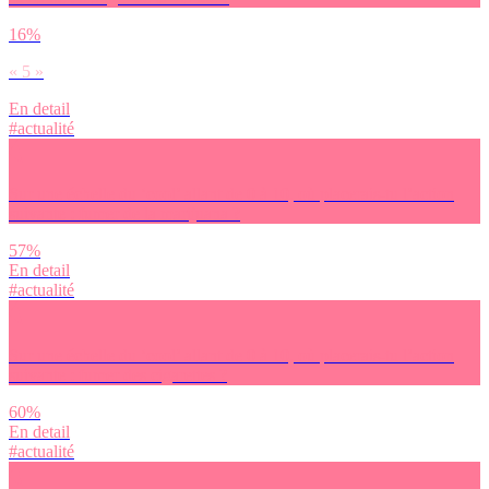
16%
« 5 »
En detail
#actualité
Sur une échelle du ‘cool’ allant de 0 à 10, où placerais-tu l’action
suivante : fumer de la marijuana ?
57%
En detail
#actualité
Sur une échelle du ‘cool’ allant de 0 à 10, où placerais-tu l’action
suivante : fumer des cigarettes ?
60%
En detail
#actualité