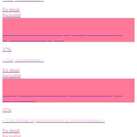
En detail
#actualité
Pour faire face à la montée des prix, tu comptes demander une
augmentation à ton employeur ?
27%
« Oui, certainement »
En detail
#actualité
Pour toi, « la sobriété » annoncée par Emmanuel Macron, cela
évoque surtout…
31%
« Une énième injonction envers les consommateurs »
En detail
#actualité