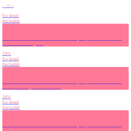
« 10 »
En detail
#actualité
Sur une échelle du ‘cool’ allant de 0 à 10, où placerais-tu l’action
suivante : être vegan ?
29%
En detail
#actualité
Sur une échelle du ‘cool’ allant de 0 à 10, où placerais-tu l’action
suivante : manger chez McDo ?
26%
En detail
#actualité
Sur une échelle du ‘cool’ allant de 0 à 10, où placerais-tu l’action
suviante : manger de la viande ?