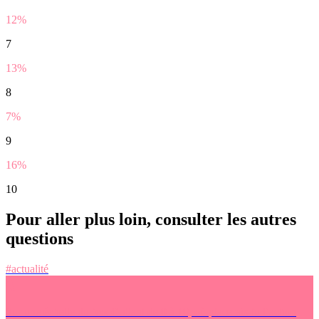
12%
7
13%
8
7%
9
16%
10
Pour aller plus loin, consulter les autres
questions
#actualité
Sur une échelle du ‘cool’ allant de 0 à 10, où placerais-tu l’action