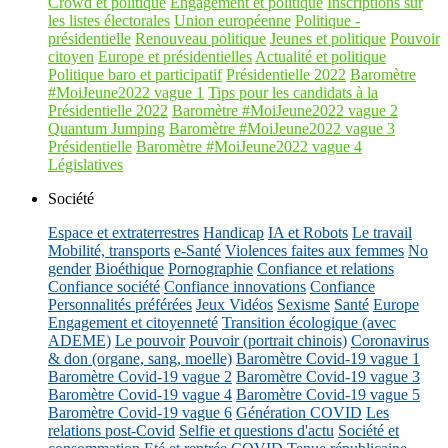
Crowd et politique
Engagement et politique
Inscriptions sur
les listes électorales
Union européenne
Politique -
présidentielle
Renouveau politique
Jeunes et politique
Pouvoir
citoyen
Europe et présidentielles
Actualité et politique
Politique baro et participatif
Présidentielle 2022
Baromètre
#MoiJeune2022 vague 1
Tips pour les candidats à la
Présidentielle 2022
Baromètre #MoiJeune2022 vague 2
Quantum Jumping
Baromètre #MoiJeune2022 vague 3
Présidentielle
Baromètre #MoiJeune2022 vague 4
Législatives
Société
Espace et extraterrestres
Handicap
IA et Robots
Le travail
Mobilité, transports
e-Santé
Violences faites aux femmes
No
gender
Bioéthique
Pornographie
Confiance et relations
Confiance société
Confiance innovations
Confiance
Personnalités préférées
Jeux Vidéos
Sexisme
Santé
Europe
Engagement et citoyenneté
Transition écologique (avec
ADEME)
Le pouvoir
Pouvoir (portrait chinois)
Coronavirus
& don (organe, sang, moelle)
Baromètre Covid-19 vague 1
Baromètre Covid-19 vague 2
Baromètre Covid-19 vague 3
Baromètre Covid-19 vague 4
Baromètre Covid-19 vague 5
Baromètre Covid-19 vague 6
Génération COVID
Les
relations post-Covid
Selfie et questions d'actu
Société et