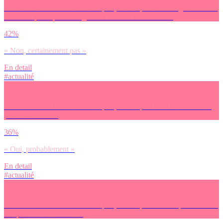
Pour faire face à la montée des prix, tu comptes déménager/te mettre
en coloc’ pour que ton logement te coûte moins cher ?
42%
« Non, certainement pas »
En detail
#actualité
Pour faire face à la montée des prix, tu comptes faire la chasse aux
promos / soldes ?
36%
« Oui, probablement »
En detail
#actualité
Pour faire face à la montée des prix, tu comptes acheter plus souvent
des produits d’occasion ?