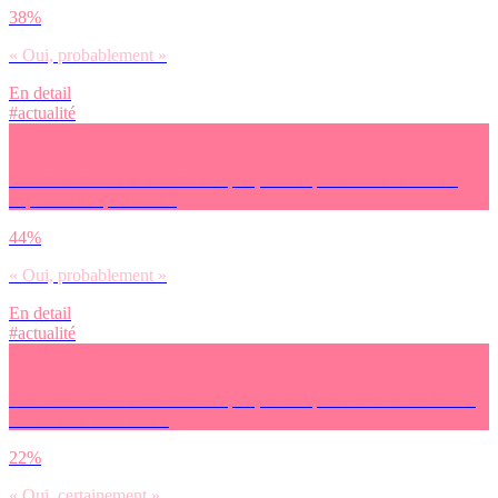
38%
« Oui, probablement »
En detail
#actualité
Pour faire face à la montée des prix, tu comptes mieux suivre tes
dépenses du quotidien ?
44%
« Oui, probablement »
En detail
#actualité
Pour faire face à la montée des prix, tu comptes chercher un boulot
bien/mieux rémunéré ?
22%
« Oui, certainement »