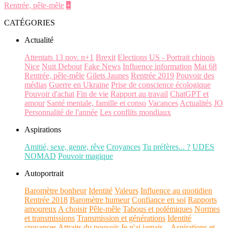
Rentrée, pêle-mêle
+
CATÉGORIES
Actualité
Attentats 13 nov. n+1
Brexit
Elections US - Portrait chinois
Nice
Nuit Debout
Fake News
Influence information
Mai 68
Rentrée, pêle-mêle
Gilets Jaunes
Rentrée 2019
Pouvoir des
médias
Guerre en Ukraine
Prise de conscience écologique
Pouvoir d'achat
Fin de vie
Rapport au travail
ChatGPT et
amour
Santé mentale, famille et conso
Vacances
Actualités
JO
Personnalité de l'année
Les conflits mondiaux
Aspirations
Amitié, sexe, genre, rêve
Croyances
Tu préfères... ?
UDES
NOMAD
Pouvoir magique
Autoportrait
Baromètre bonheur
Identité
Valeurs
Influence au quotidien
Rentrée 2018
Baromètre humeur
Confiance en soi
Rapports
amoureux
A choisir
Pêle-mêle
Tabous et polémiques
Normes
et transmissions
Transmission et générations
Identité
croyances
Attraits du pouvoir
Je n'ai jamais...
Aspirations et