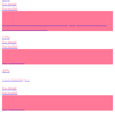
En detail
#actualité
Sur une échelle du ‘cool’ allant de 0 à 10, où placerais-tu l’action
suivante : boire de l’alcool ?
15%
En detail
#actualité
Tu préfères…
49%
« Le chauffage »
En detail
#actualité
Tu préfères…