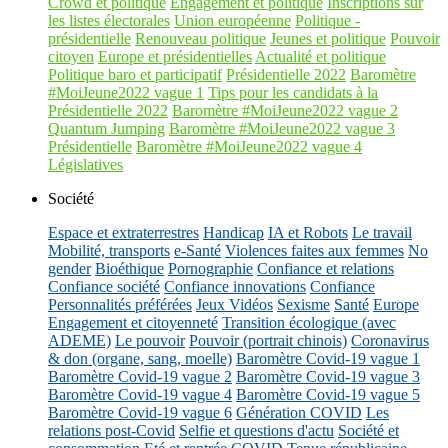
Crowd et politique
Engagement et politique
Inscriptions sur
les listes électorales
Union européenne
Politique -
présidentielle
Renouveau politique
Jeunes et politique
Pouvoir
citoyen
Europe et présidentielles
Actualité et politique
Politique baro et participatif
Présidentielle 2022
Baromètre
#MoiJeune2022 vague 1
Tips pour les candidats à la
Présidentielle 2022
Baromètre #MoiJeune2022 vague 2
Quantum Jumping
Baromètre #MoiJeune2022 vague 3
Présidentielle
Baromètre #MoiJeune2022 vague 4
Législatives
Société
Espace et extraterrestres
Handicap
IA et Robots
Le travail
Mobilité, transports
e-Santé
Violences faites aux femmes
No
gender
Bioéthique
Pornographie
Confiance et relations
Confiance société
Confiance innovations
Confiance
Personnalités préférées
Jeux Vidéos
Sexisme
Santé
Europe
Engagement et citoyenneté
Transition écologique (avec
ADEME)
Le pouvoir
Pouvoir (portrait chinois)
Coronavirus
& don (organe, sang, moelle)
Baromètre Covid-19 vague 1
Baromètre Covid-19 vague 2
Baromètre Covid-19 vague 3
Baromètre Covid-19 vague 4
Baromètre Covid-19 vague 5
Baromètre Covid-19 vague 6
Génération COVID
Les
relations post-Covid
Selfie et questions d'actu
Société et