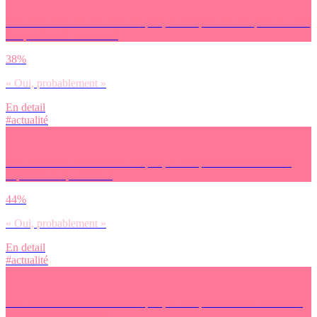
Pour faire face à la montée des prix, tu comptes acheter plus souvent
des produits d’occasion ?
38%
« Oui, probablement »
En detail
#actualité
Pour faire face à la montée des prix, tu comptes mieux suivre tes
dépenses du quotidien ?
44%
« Oui, probablement »
En detail
#actualité
Pour faire face à la montée des prix, tu comptes chercher un boulot
bien/mieux rémunéré ?