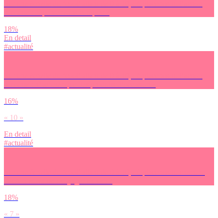
Sur une échelle du ‘cool’ allant de 0 à 10, où placerais-tu l’action
suivante : dépenser sans compter ?
18%
En detail
#actualité
Sur une échelle du ‘cool’ allant de 0 à 10, où placerais-tu l’action
suivante : n’acheter que des produits d’occasion ?
16%
« 10 »
En detail
#actualité
Sur une échelle du ‘cool’ allant de 0 à 10, où placerais-tu chacune
l’action suivante : voyager en van ?
18%
« 7 »