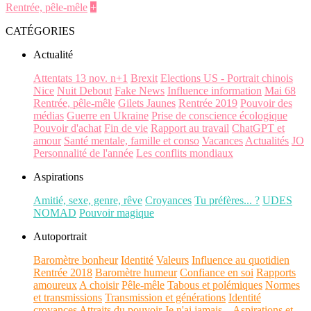
Rentrée, pêle-mêle
+
CATÉGORIES
Actualité
Attentats 13 nov. n+1
Brexit
Elections US - Portrait chinois
Nice
Nuit Debout
Fake News
Influence information
Mai 68
Rentrée, pêle-mêle
Gilets Jaunes
Rentrée 2019
Pouvoir des
médias
Guerre en Ukraine
Prise de conscience écologique
Pouvoir d'achat
Fin de vie
Rapport au travail
ChatGPT et
amour
Santé mentale, famille et conso
Vacances
Actualités
JO
Personnalité de l'année
Les conflits mondiaux
Aspirations
Amitié, sexe, genre, rêve
Croyances
Tu préfères... ?
UDES
NOMAD
Pouvoir magique
Autoportrait
Baromètre bonheur
Identité
Valeurs
Influence au quotidien
Rentrée 2018
Baromètre humeur
Confiance en soi
Rapports
amoureux
A choisir
Pêle-mêle
Tabous et polémiques
Normes
et transmissions
Transmission et générations
Identité
croyances
Attraits du pouvoir
Je n'ai jamais...
Aspirations et