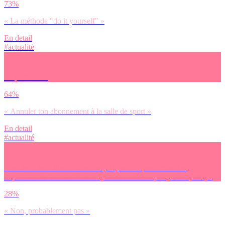
73%
« La méthode "do it yourself" »
En detail
#actualité
Tu préfères…
64%
« Annuler ton abonnement à la salle de sport »
En detail
#actualité
Pour faire face à la montée des prix, tu comptes arrêter les
déplacements non nécessaires (100% télétravail, staycation, etc.) ?
28%
« Non, probablement pas »