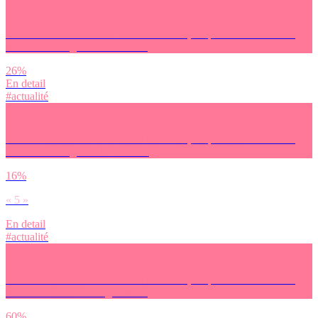
Sur une échelle du ‘cool’ allant de 0 à 10, où placerais-tu l’action
suivante : manger chez McDo ?
26%
En detail
#actualité
Sur une échelle du ‘cool’ allant de 0 à 10, où placerais-tu l’action
suviante : manger de la viande ?
16%
« 5 »
En detail
#actualité
Sur une échelle du ‘cool’ allant de 0 à 10, où placerais-tu l’action
suivante : fumer des cigarettes ?
60%