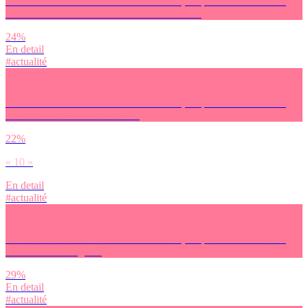
Sur une échelle du ‘cool’ allant de 0 à 10, où placerais-tu l’action
suivante : se faire livrer en moins de 15 min ?
24%
En detail
#actualité
Sur une échelle du ‘cool’ allant de 0 à 10, où placerais-tu l’action
suivante : faire des barbecues ?
22%
« 10 »
En detail
#actualité
Sur une échelle du ‘cool’ allant de 0 à 10, où placerais-tu l’action
suivante : être vegan ?
29%
En detail
#actualité