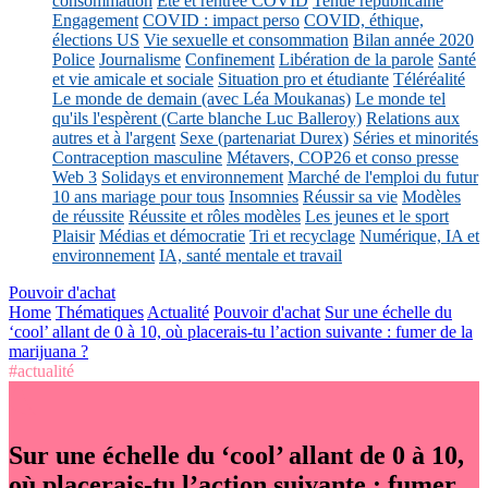
consommation
Eté et rentrée COVID
Tenue républicaine
Engagement
COVID : impact perso
COVID, éthique,
élections US
Vie sexuelle et consommation
Bilan année 2020
Police
Journalisme
Confinement
Libération de la parole
Santé
et vie amicale et sociale
Situation pro et étudiante
Téléréalité
Le monde de demain (avec Léa Moukanas)
Le monde tel
qu'ils l'espèrent (Carte blanche Luc Balleroy)
Relations aux
autres et à l'argent
Sexe (partenariat Durex)
Séries et minorités
Contraception masculine
Métavers, COP26 et conso presse
Web 3
Solidays et environnement
Marché de l'emploi du futur
10 ans mariage pour tous
Insomnies
Réussir sa vie
Modèles
de réussite
Réussite et rôles modèles
Les jeunes et le sport
Plaisir
Médias et démocratie
Tri et recyclage
Numérique, IA et
environnement
IA, santé mentale et travail
Pouvoir d'achat
Home
Thématiques
Actualité
Pouvoir d'achat
Sur une échelle du
‘cool’ allant de 0 à 10, où placerais-tu l’action suivante : fumer de la
marijuana ?
#actualité
Sur une échelle du ‘cool’ allant de 0 à 10,
où placerais-tu l’action suivante : fumer