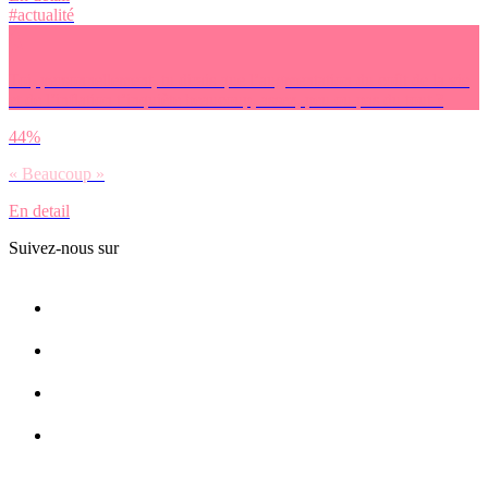
#actualité
Toi, personnellement, tu dirais que l’augmentation du coût de la vie
et de l’inflation t’inquiète beaucoup, assez, peu ou pas du tout ?
44%
« Beaucoup »
En detail
Suivez-nous sur