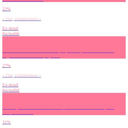
22%
« Oui, certainement »
En detail
#actualité
Pour faire face à la montée des prix, tu comptes demander une
augmentation à ton employeur ?
27%
« Oui, certainement »
En detail
#actualité
Pour toi, « la sobriété » annoncée par Emmanuel Macron, cela
évoque surtout…
31%