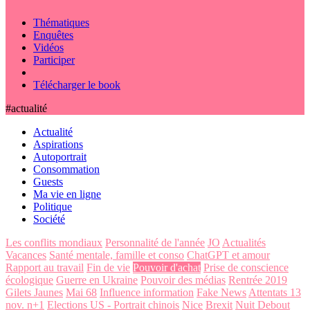
Thématiques
Enquêtes
Vidéos
Participer
Télécharger le book
#actualité
Actualité
Aspirations
Autoportrait
Consommation
Guests
Ma vie en ligne
Politique
Société
Les conflits mondiaux
Personnalité de l'année
JO
Actualités
Vacances
Santé mentale, famille et conso
ChatGPT et amour
Rapport au travail
Fin de vie
Pouvoir d'achat
Prise de conscience
écologique
Guerre en Ukraine
Pouvoir des médias
Rentrée 2019
Gilets Jaunes
Mai 68
Influence information
Fake News
Attentats 13
nov. n+1
Elections US - Portrait chinois
Nice
Brexit
Nuit Debout