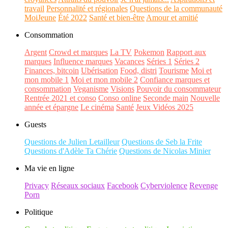
travail
Personnalité et régionales
Questions de la communauté
MoiJeune
Été 2022
Santé et bien-être
Amour et amitié
Consommation
Argent
Crowd et marques
La TV
Pokemon
Rapport aux
marques
Influence marques
Vacances
Séries 1
Séries 2
Finances, bitcoin
Ubérisation
Food, distri
Tourisme
Moi et
mon mobile 1
Moi et mon mobile 2
Confiance marques et
consommation
Veganisme
Visions
Pouvoir du consommateur
Rentrée 2021 et conso
Conso online
Seconde main
Nouvelle
année et épargne
Le cinéma
Santé
Jeux Vidéos 2025
Guests
Questions de Julien Letailleur
Questions de Seb la Frite
Questions d'Adèle Ta Chérie
Questions de Nicolas Minier
Ma vie en ligne
Privacy
Réseaux sociaux
Facebook
Cyberviolence
Revenge
Porn
Politique