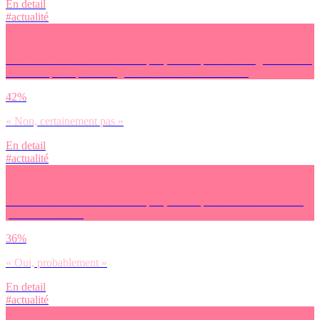
En detail
#actualité
Pour faire face à la montée des prix, tu comptes déménager/te mettre
en coloc’ pour que ton logement te coûte moins cher ?
42%
« Non, certainement pas »
En detail
#actualité
Pour faire face à la montée des prix, tu comptes faire la chasse aux
promos / soldes ?
36%
« Oui, probablement »
En detail
#actualité