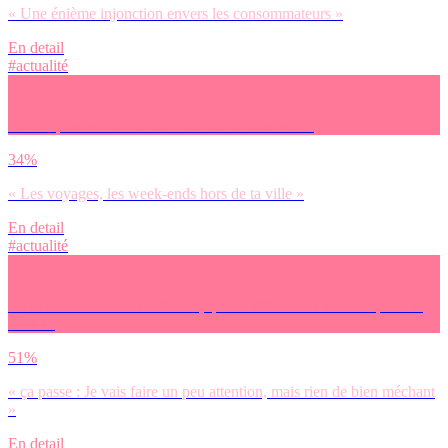
« Une énième injonction envers les consommateurs »
En detail
#actualité
Tu comptes avant tout faire des économies sur…
34%
« Les voyages, les week-ends hors de ta ville »
En detail
#actualité
Dans ce contexte de l’inflation, quelle affirmation te correspond le
mieux :
51%
« ça passe : Je vais faire un peu attention, mais rien de bien méchant
»
En detail