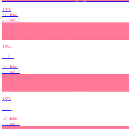
18%
En detail
#actualité
Sur une échelle du ‘cool’ allant de 0 à 10, où placerais-tu l’action sui
16%
« 10 »
En detail
#actualité
Sur une échelle du ‘cool’ allant de 0 à 10, où placerais-tu chacune l’a
18%
« 7 »
En detail
#actualité