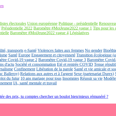
rn
listes électorales
Union européenne
Politique - présidentielle
Renouveau
f
Présidentielle 2022
Baromètre #MoiJeune2022 vague 1
Tips pour les 
tielle
Baromètre #MoiJeune2022 vague 4
Législatives
ité, transports
e-Santé
Violences faites aux femmes
No gender
Bioéthi
isme
Santé
Europe
Engagement et citoyenneté
Transition écologique
ètre Covid-19 vague 2
Baromètre Covid-19 vague 3
Baromètre Covid
ons d'actu
Société et consommation
Eté et rentrée COVID
Tenue républ
rnalisme
Confinement
Libération de la parole
Santé et vie amicale et so
uc Balleroy)
Relations aux autres et à l'argent
Sexe (partenariat Durex)
loi du futur
10 ans mariage pour tous
Insomnies
Réussir sa vie
Modèles
nnement
IA, santé mentale et travail
ntée des prix, tu comptes chercher un boulot bien/mieux rémunéré ?