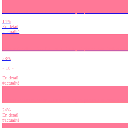
Sur une échelle du ‘cool’ allant de 0 à 10, où placerais-tu l’action sui
14%
En detail
#actualité
Sur une échelle du ‘cool’ allant de 0 à 10, où placerais-tu l’action suiv
28%
« 10 »
En detail
#actualité
Sur une échelle du ‘cool’ allant de 0 à 10, où placerais-tu l’action suiv
24%
En detail
#actualité