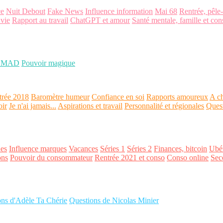
ce
Nuit Debout
Fake News
Influence information
Mai 68
Rentrée, pêle
 vie
Rapport au travail
ChatGPT et amour
Santé mentale, famille et con
OMAD
Pouvoir magique
trée 2018
Baromètre humeur
Confiance en soi
Rapports amoureux
A ch
oir
Je n'ai jamais...
Aspirations et travail
Personnalité et régionales
Ques
es
Influence marques
Vacances
Séries 1
Séries 2
Finances, bitcoin
Ubér
ons
Pouvoir du consommateur
Rentrée 2021 et conso
Conso online
Sec
ons d'Adèle Ta Chérie
Questions de Nicolas Minier