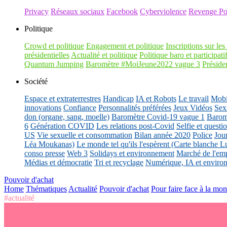
Privacy
Réseaux sociaux
Facebook
Cyberviolence
Revenge Po
Politique
Crowd et politique
Engagement et politique
Inscriptions sur les 
présidentielles
Actualité et politique
Politique baro et participati
Quantum Jumping
Baromètre #MoiJeune2022 vague 3
Présiden
Société
Espace et extraterrestres
Handicap
IA et Robots
Le travail
Mobil
innovations
Confiance
Personnalités préférées
Jeux Vidéos
Sex
don (organe, sang, moelle)
Baromètre Covid-19 vague 1
Barom
6
Génération COVID
Les relations post-Covid
Selfie et questi
US
Vie sexuelle et consommation
Bilan année 2020
Police
Jou
Léa Moukanas)
Le monde tel qu'ils l'espèrent (Carte blanche L
conso presse
Web 3
Solidays et environnement
Marché de l'emp
Médias et démocratie
Tri et recyclage
Numérique, IA et enviro
Pouvoir d'achat
Home
Thématiques
Actualité
Pouvoir d'achat
Pour faire face à la mo
#actualité