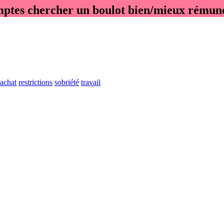
comptes chercher un boulot bien/mieux rémun
'achat
restrictions
sobriété
travail