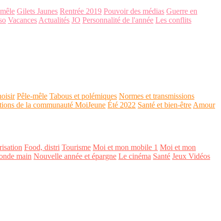
-mêle
Gilets Jaunes
Rentrée 2019
Pouvoir des médias
Guerre en
so
Vacances
Actualités
JO
Personnalité de l'année
Les conflits
oisir
Pêle-mêle
Tabous et polémiques
Normes et transmissions
tions de la communauté MoiJeune
Été 2022
Santé et bien-être
Amour
isation
Food, distri
Tourisme
Moi et mon mobile 1
Moi et mon
onde main
Nouvelle année et épargne
Le cinéma
Santé
Jeux Vidéos