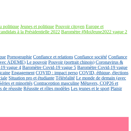
 politique
Jeunes et politique
Pouvoir citoyen
Europe et
candidats à la Présidentielle 2022
Baromètre #MoiJeune2022 vague 2
que
Pornographie
Confiance et relations
Confiance société
Confiance
 (avec ADEME)
Le pouvoir
Pouvoir (portrait chinois)
Coronavirus &
-19 vague 4
Baromètre Covid-19 vague 5
Baromètre Covid-19 vague
icaine
Engagement
COVID : impact perso
COVID, éthique, élections
ciale
Situation pro et étudiante
Téléréalité
Le monde de demain (avec
Séries et minorités
Contraception masculine
Métavers, COP26 et
 de réussite
Réussite et rôles modèles
Les jeunes et le sport
Plaisir