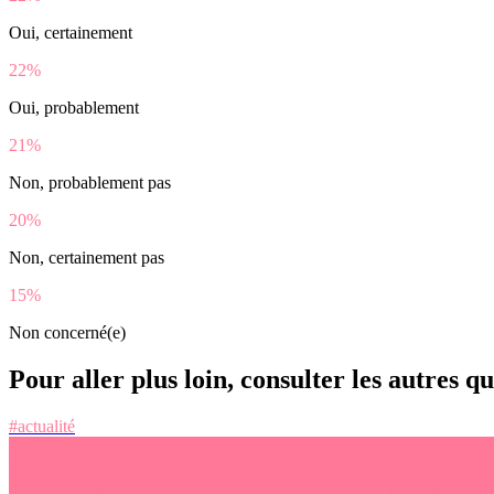
Oui, certainement
22%
Oui, probablement
21%
Non, probablement pas
20%
Non, certainement pas
15%
Non concerné(e)
Pour aller plus loin, consulter les autres q
#actualité
Sur une échelle du ‘cool’ allant de 0 à 10, où placerais-tu l’action sui