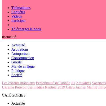
Thématiques
Enquêtes
Vidéos
Participer
Télécharger le book
#actualité
Actualité
Aspirations
Autoportrait
Consommation
Guests
Ma vie en ligne
Politique
Société
Les conflits mondiaux
Personnalité de l'année
JO
Actualités
Vacances
Ukraine
Pouvoir des médias
Rentrée 2019
Gilets Jaunes
Mai 68
Influ
CATÉGORIES
Actualité