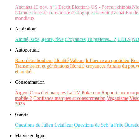
Attentats 13 nov. n+1
Brexit
Elections US - Portrait chinois
Ni
Ukraine
Prise de conscience écologique
Pouvoir d'achat
Fin de
mondiaux
Aspirations
Amitié, sexe, genre, rêve
Croyances
Tu préfères... ?
UDES
N
Autoportrait
Baromètre bonheur
Identité
Valeurs
Influence au quotidien
Ren
Transmission et générations
Identité croyances
Attraits du pouv
et amitié
Consommation
Argent
Crowd et marques
La TV
Pokemon
Rapport aux marqu
mobile 2
Confiance marques et consommation
Veganisme
Visi
2025
Guests
Questions de Julien Letailleur
Questions de Seb la Frite
Questi
Ma vie en ligne