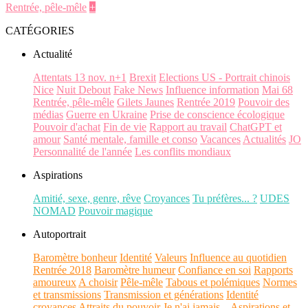
Rentrée, pêle-mêle
+
CATÉGORIES
Actualité
Attentats 13 nov. n+1
Brexit
Elections US - Portrait chinois
Nice
Nuit Debout
Fake News
Influence information
Mai 68
Rentrée, pêle-mêle
Gilets Jaunes
Rentrée 2019
Pouvoir des
médias
Guerre en Ukraine
Prise de conscience écologique
Pouvoir d'achat
Fin de vie
Rapport au travail
ChatGPT et
amour
Santé mentale, famille et conso
Vacances
Actualités
JO
Personnalité de l'année
Les conflits mondiaux
Aspirations
Amitié, sexe, genre, rêve
Croyances
Tu préfères... ?
UDES
NOMAD
Pouvoir magique
Autoportrait
Baromètre bonheur
Identité
Valeurs
Influence au quotidien
Rentrée 2018
Baromètre humeur
Confiance en soi
Rapports
amoureux
A choisir
Pêle-mêle
Tabous et polémiques
Normes
et transmissions
Transmission et générations
Identité
croyances
Attraits du pouvoir
Je n'ai jamais...
Aspirations et