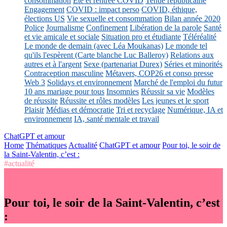
consommation
Eté et rentrée COVID
Tenue républicaine
Engagement
COVID : impact perso
COVID, éthique,
élections US
Vie sexuelle et consommation
Bilan année 2020
Police
Journalisme
Confinement
Libération de la parole
Santé
et vie amicale et sociale
Situation pro et étudiante
Téléréalité
Le monde de demain (avec Léa Moukanas)
Le monde tel
qu'ils l'espèrent (Carte blanche Luc Balleroy)
Relations aux
autres et à l'argent
Sexe (partenariat Durex)
Séries et minorités
Contraception masculine
Métavers, COP26 et conso presse
Web 3
Solidays et environnement
Marché de l'emploi du futur
10 ans mariage pour tous
Insomnies
Réussir sa vie
Modèles
de réussite
Réussite et rôles modèles
Les jeunes et le sport
Plaisir
Médias et démocratie
Tri et recyclage
Numérique, IA et
environnement
IA, santé mentale et travail
ChatGPT et amour
Home
Thématiques
Actualité
ChatGPT et amour
Pour toi, le soir de
la Saint-Valentin, c’est :
#actualité
Pour toi, le soir de la Saint-Valentin, c’est
: