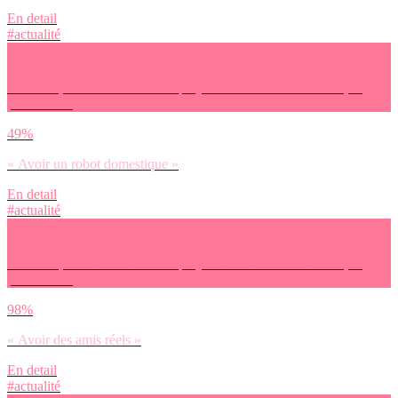
En detail
#actualité
Pour finir, on avait envie de te projeter dans le futur. Demain, tu
préfères… :
49%
« Avoir un robot domestique »
En detail
#actualité
Pour finir, on avait envie de te projeter dans le futur. Demain, tu
préfères… :
98%
« Avoir des amis réels »
En detail
#actualité