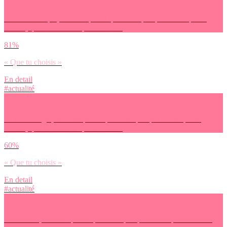
La vie de couple, tu dirais plutôt que c’est quelque chose que tu
choisis, que tu subis ou que tu fuies ?
81%
« Que tu choisis »
En detail
#actualité
La technologie, tu dirais plutôt que c’est quelque chose que tu
choisis, que tu subis ou que tu fuies ?
60%
« Que tu choisis »
En detail
#actualité
La sobriété, tu dirais plutôt que c’est quelque chose que tu choisis,