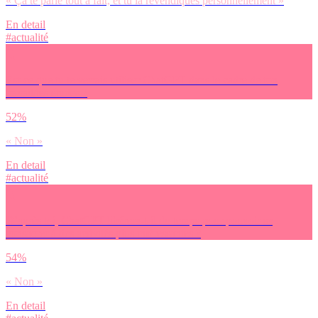
« Ça te parle tout à fait, et tu la revendiques personnellement »
En detail
#actualité
Est-ce que tu te verrais utiliser ChatGPT dans le cadre de ton
travail/tes études ?
52%
« Non »
En detail
#actualité
D’après toi, ChatGPT libérera-t-il du temps pour pouvoir se
consacrer à des activités plus intéressantes ?
54%
« Non »
En detail