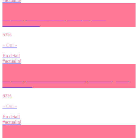
#actualité
D’après toi, ChatGPT ouvre-t-il plein de perspectives
enthousiasmantes ?
53%
« Oui »
En detail
#actualité
D’après toi, ChatGPT sera-t-il à terme complètement intégré dans
nos habitudes ?
62%
« Oui »
En detail
#actualité