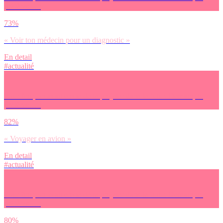
préfères… :
73%
« Voir ton médecin pour un diagnostic »
En detail
#actualité
Pour finir, on avait envie de te projeter dans le futur. Demain, tu
préfères… :
82%
« Voyager en avion »
En detail
#actualité
Pour finir, on avait envie de te projeter dans le futur. Demain, tu
préfères… :
80%