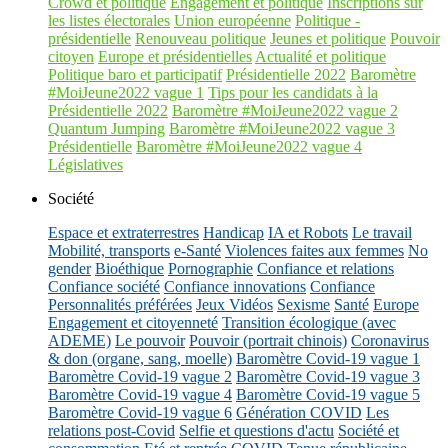
Crowd et politique
Engagement et politique
Inscriptions sur
les listes électorales
Union européenne
Politique -
présidentielle
Renouveau politique
Jeunes et politique
Pouvoir
citoyen
Europe et présidentielles
Actualité et politique
Politique baro et participatif
Présidentielle 2022
Baromètre
#MoiJeune2022 vague 1
Tips pour les candidats à la
Présidentielle 2022
Baromètre #MoiJeune2022 vague 2
Quantum Jumping
Baromètre #MoiJeune2022 vague 3
Présidentielle
Baromètre #MoiJeune2022 vague 4
Législatives
Société
Espace et extraterrestres
Handicap
IA et Robots
Le travail
Mobilité, transports
e-Santé
Violences faites aux femmes
No
gender
Bioéthique
Pornographie
Confiance et relations
Confiance société
Confiance innovations
Confiance
Personnalités préférées
Jeux Vidéos
Sexisme
Santé
Europe
Engagement et citoyenneté
Transition écologique (avec
ADEME)
Le pouvoir
Pouvoir (portrait chinois)
Coronavirus
& don (organe, sang, moelle)
Baromètre Covid-19 vague 1
Baromètre Covid-19 vague 2
Baromètre Covid-19 vague 3
Baromètre Covid-19 vague 4
Baromètre Covid-19 vague 5
Baromètre Covid-19 vague 6
Génération COVID
Les
relations post-Covid
Selfie et questions d'actu
Société et