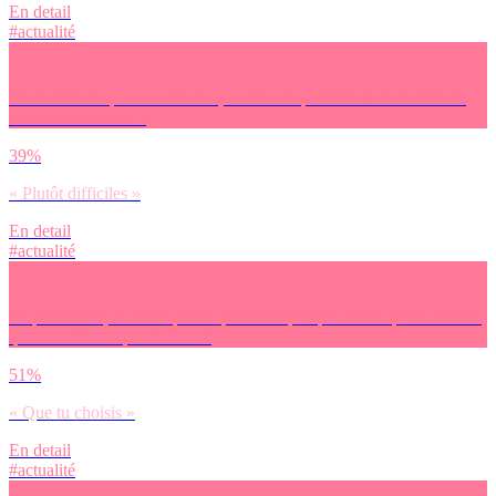
En detail
#actualité
En matière de pouvoir d’achat, comment qualifierais-tu tes fins de
mois actuellement ?
39%
« Plutôt difficiles »
En detail
#actualité
La parentalité, tu dirais plutôt que c’est quelque chose que tu choisis,
que tu subis ou que tu fuies ?
51%
« Que tu choisis »
En detail
#actualité