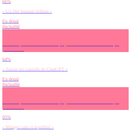
66%
« Un être humain brillant »
En detail
#actualité
Pour finir, on avait envie de te projeter dans le futur. Demain, tu
préfères… :
64%
« Suivre les conseils de ChatGPT »
En detail
#actualité
Pour finir, on avait envie de te projeter dans le futur. Demain, tu
préfères… :
95%
« Manger sain et équilibré »