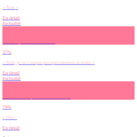
« Non »
En detail
#actualité
As-tu déjà testé ChatGPT ?
37%
« Non, je ne compte pas spécialement le tester »
En detail
#actualité
As-tu entendu parler de ChatGPT ?
79%
« Oui »
En detail