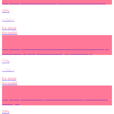
D’après toi, ChatGPT va-t-il faire perdre au travail de sa valeur ?
50%
« Oui »
En detail
#actualité
D’après toi, ChatGPT va-t-il inciter les étudiants à moins écrire par
eux-mêmes (exposés, dissertation rédigés par l’IA etc.) ?
77%
« Oui »
En detail
#actualité
D’après toi, ChatGPT risque-t-il de mettre beaucoup de monde au
chômage ?
59%