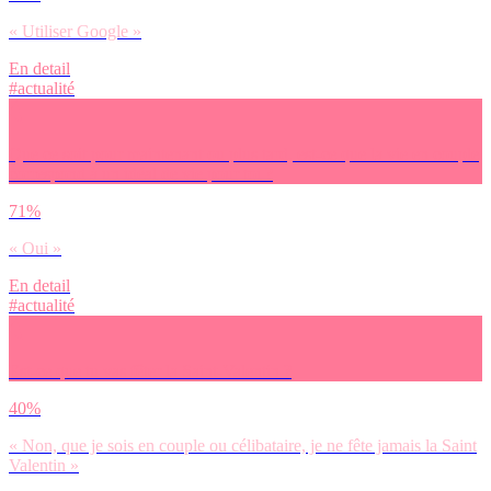
« Utiliser Google »
En detail
#actualité
Que ce soit pour maintenant ou plus tard, est-ce que la vie en couple
correspond à un idéal de vie pour toi ?
71%
« Oui »
En detail
#actualité
Est-ce que tu vas fêter la Saint-Valentin ?
40%
« Non, que je sois en couple ou célibataire, je ne fête jamais la Saint
Valentin »