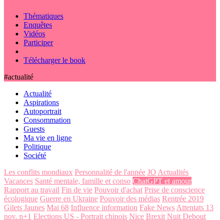
Thématiques
Enquêtes
Vidéos
Participer
Télécharger le book
#actualité
Actualité
Aspirations
Autoportrait
Consommation
Guests
Ma vie en ligne
Politique
Société
Les conflits mondiaux
Personnalité de l'année
JO
Actualités
Vacances
Santé mentale, famille et conso
ChatGPT et amour
Rapport au travail
Fin de vie
Pouvoir d'achat
Prise de conscience
écologique
Guerre en Ukraine
Pouvoir des médias
Rentrée 2019
Gilets Jaunes
Mai 68
Influence information
Fake News
Attentats 13
nov. n+1
Elections US - Portrait chinois
Nice
Brexit
Nuit Debout