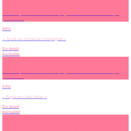
Pour finir, on avait envie de te projeter dans le futur. Demain, tu
préfères… :
90%
« Avoir un animal de compagnie »
En detail
#actualité
Pour finir, on avait envie de te projeter dans le futur. Demain, tu
préfères… :
93%
« Payer en carte bleue »
En detail
#actualité
Pour finir, on avait envie de te projeter dans le futur. Demain, tu