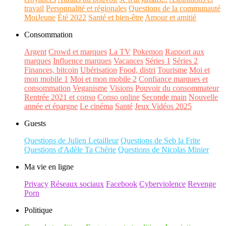
travail
Personnalité et régionales
Questions de la communauté
MoiJeune
Été 2022
Santé et bien-être
Amour et amitié
Consommation
Argent
Crowd et marques
La TV
Pokemon
Rapport aux
marques
Influence marques
Vacances
Séries 1
Séries 2
Finances, bitcoin
Ubérisation
Food, distri
Tourisme
Moi et
mon mobile 1
Moi et mon mobile 2
Confiance marques et
consommation
Veganisme
Visions
Pouvoir du consommateur
Rentrée 2021 et conso
Conso online
Seconde main
Nouvelle
année et épargne
Le cinéma
Santé
Jeux Vidéos 2025
Guests
Questions de Julien Letailleur
Questions de Seb la Frite
Questions d'Adèle Ta Chérie
Questions de Nicolas Minier
Ma vie en ligne
Privacy
Réseaux sociaux
Facebook
Cyberviolence
Revenge
Porn
Politique