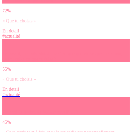
que tu subis ou que tu fuies ?
72%
« Que tu choisis »
En detail
#actualité
Le travail, tu dirais plutôt que c’est quelque chose que tu choisis,
que tu subis ou que tu fuies ?
55%
« Que tu choisis »
En detail
#actualité
Pour toi, la notion de ‘valeur travail’ … ?
45%