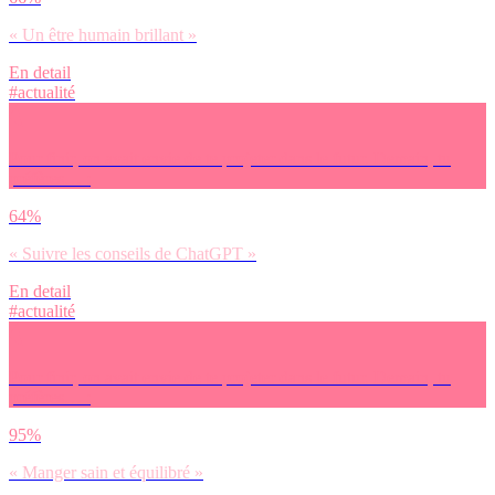
« Un être humain brillant »
En detail
#actualité
Pour finir, on avait envie de te projeter dans le futur. Demain, tu
préfères… :
64%
« Suivre les conseils de ChatGPT »
En detail
#actualité
Pour finir, on avait envie de te projeter dans le futur. Demain, tu
préfères… :
95%
« Manger sain et équilibré »