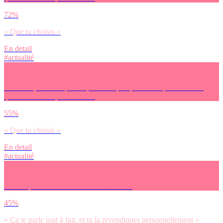
72%
« Que tu choisis »
En detail
#actualité
Le travail, tu dirais plutôt que c’est quelque chose que tu choisis,
que tu subis ou que tu fuies ?
55%
« Que tu choisis »
En detail
#actualité
Pour toi, la notion de ‘valeur travail’ … ?
45%
« Ça te parle tout à fait, et tu la revendiques personnellement »