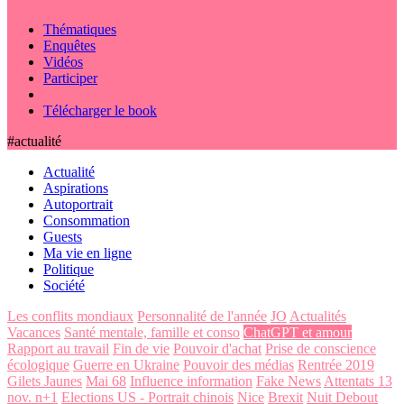
Thématiques
Enquêtes
Vidéos
Participer
Télécharger le book
#actualité
Actualité
Aspirations
Autoportrait
Consommation
Guests
Ma vie en ligne
Politique
Société
Les conflits mondiaux
Personnalité de l'année
JO
Actualités
Vacances
Santé mentale, famille et conso
ChatGPT et amour
Rapport au travail
Fin de vie
Pouvoir d'achat
Prise de conscience
écologique
Guerre en Ukraine
Pouvoir des médias
Rentrée 2019
Gilets Jaunes
Mai 68
Influence information
Fake News
Attentats 13
nov. n+1
Elections US - Portrait chinois
Nice
Brexit
Nuit Debout