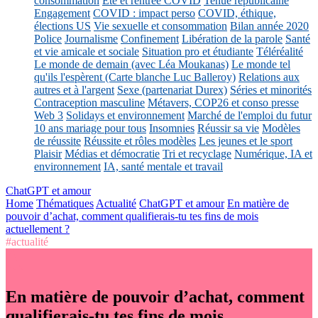
consommation
Eté et rentrée COVID
Tenue républicaine
Engagement
COVID : impact perso
COVID, éthique,
élections US
Vie sexuelle et consommation
Bilan année 2020
Police
Journalisme
Confinement
Libération de la parole
Santé
et vie amicale et sociale
Situation pro et étudiante
Téléréalité
Le monde de demain (avec Léa Moukanas)
Le monde tel
qu'ils l'espèrent (Carte blanche Luc Balleroy)
Relations aux
autres et à l'argent
Sexe (partenariat Durex)
Séries et minorités
Contraception masculine
Métavers, COP26 et conso presse
Web 3
Solidays et environnement
Marché de l'emploi du futur
10 ans mariage pour tous
Insomnies
Réussir sa vie
Modèles
de réussite
Réussite et rôles modèles
Les jeunes et le sport
Plaisir
Médias et démocratie
Tri et recyclage
Numérique, IA et
environnement
IA, santé mentale et travail
ChatGPT et amour
Home
Thématiques
Actualité
ChatGPT et amour
En matière de
pouvoir d’achat, comment qualifierais-tu tes fins de mois
actuellement ?
#actualité
En matière de pouvoir d’achat, comment
qualifierais-tu tes fins de mois