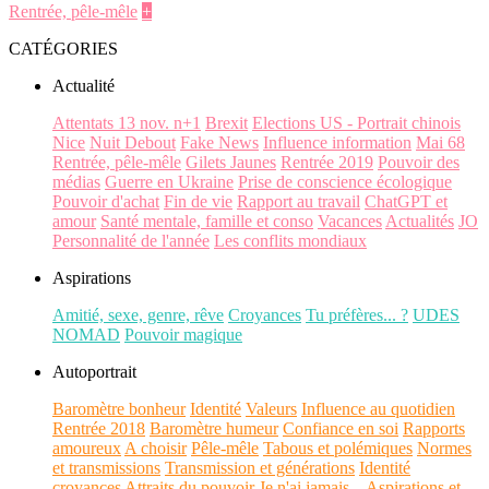
Rentrée, pêle-mêle
+
CATÉGORIES
Actualité
Attentats 13 nov. n+1
Brexit
Elections US - Portrait chinois
Nice
Nuit Debout
Fake News
Influence information
Mai 68
Rentrée, pêle-mêle
Gilets Jaunes
Rentrée 2019
Pouvoir des
médias
Guerre en Ukraine
Prise de conscience écologique
Pouvoir d'achat
Fin de vie
Rapport au travail
ChatGPT et
amour
Santé mentale, famille et conso
Vacances
Actualités
JO
Personnalité de l'année
Les conflits mondiaux
Aspirations
Amitié, sexe, genre, rêve
Croyances
Tu préfères... ?
UDES
NOMAD
Pouvoir magique
Autoportrait
Baromètre bonheur
Identité
Valeurs
Influence au quotidien
Rentrée 2018
Baromètre humeur
Confiance en soi
Rapports
amoureux
A choisir
Pêle-mêle
Tabous et polémiques
Normes
et transmissions
Transmission et générations
Identité
croyances
Attraits du pouvoir
Je n'ai jamais...
Aspirations et