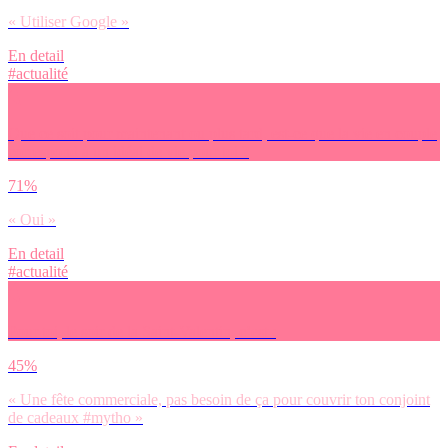
« Utiliser Google »
En detail
#actualité
Que ce soit pour maintenant ou plus tard, est-ce que la vie en couple
correspond à un idéal de vie pour toi ?
71%
« Oui »
En detail
#actualité
Pour toi, le soir de la Saint-Valentin, c’est :
45%
« Une fête commerciale, pas besoin de ça pour couvrir ton conjoint
de cadeaux #mytho »