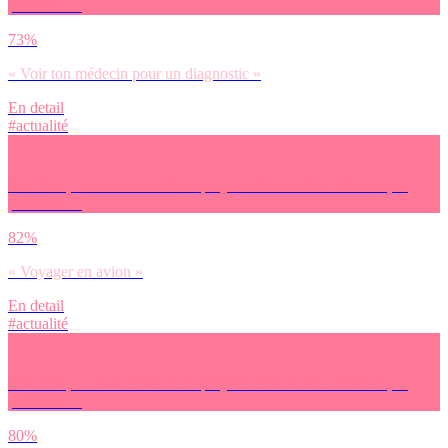
préfères… :
73%
« Voir ton médecin pour un diagnostic »
En detail
#actualité
Pour finir, on avait envie de te projeter dans le futur. Demain, tu
préfères… :
82%
« Voyager en avion »
En detail
#actualité
Pour finir, on avait envie de te projeter dans le futur. Demain, tu
préfères… :
80%