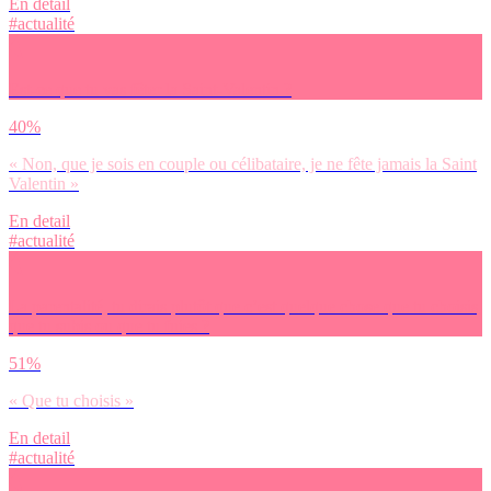
En detail
#actualité
Est-ce que tu vas fêter la Saint-Valentin ?
40%
« Non, que je sois en couple ou célibataire, je ne fête jamais la Saint
Valentin »
En detail
#actualité
La parentalité, tu dirais plutôt que c’est quelque chose que tu choisis,
que tu subis ou que tu fuies ?
51%
« Que tu choisis »
En detail
#actualité