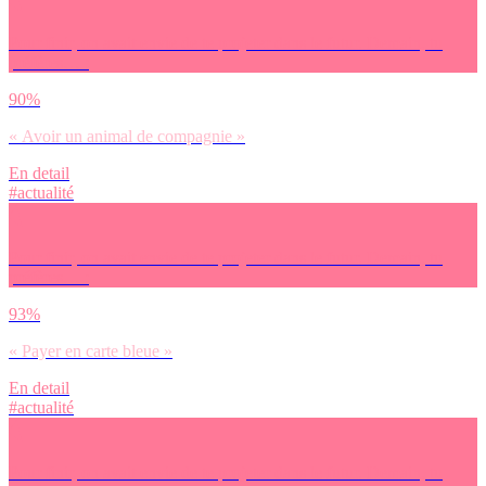
Pour finir, on avait envie de te projeter dans le futur. Demain, tu
préfères… :
90%
« Avoir un animal de compagnie »
En detail
#actualité
Pour finir, on avait envie de te projeter dans le futur. Demain, tu
préfères… :
93%
« Payer en carte bleue »
En detail
#actualité
Pour finir, on avait envie de te projeter dans le futur. Demain, tu