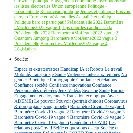
Crowd et politique
Engagement et politique
Inscriptions sur
les listes électorales
Union européenne
Politique -
présidentielle
Renouveau politique
Jeunes et politique
Pouvoir
citoyen
Europe et présidentielles
Actualité et politique
Politique baro et participatif
Présidentielle 2022
Baromètre
#MoiJeune2022 vague 1
Tips pour les candidats à la
Présidentielle 2022
Baromètre #MoiJeune2022 vague 2
Quantum Jumping
Baromètre #MoiJeune2022 vague 3
Présidentielle
Baromètre #MoiJeune2022 vague 4
Législatives
Société
Espace et extraterrestres
Handicap
IA et Robots
Le travail
Mobilité, transports
e-Santé
Violences faites aux femmes
No
gender
Bioéthique
Pornographie
Confiance et relations
Confiance société
Confiance innovations
Confiance
Personnalités préférées
Jeux Vidéos
Sexisme
Santé
Europe
Engagement et citoyenneté
Transition écologique (avec
ADEME)
Le pouvoir
Pouvoir (portrait chinois)
Coronavirus
& don (organe, sang, moelle)
Baromètre Covid-19 vague 1
Baromètre Covid-19 vague 2
Baromètre Covid-19 vague 3
Baromètre Covid-19 vague 4
Baromètre Covid-19 vague 5
Baromètre Covid-19 vague 6
Génération COVID
Les
relations post-Covid
Selfie et questions d'actu
Société et