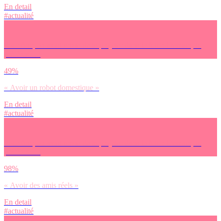
En detail
#actualité
Pour finir, on avait envie de te projeter dans le futur. Demain, tu
préfères… :
49%
« Avoir un robot domestique »
En detail
#actualité
Pour finir, on avait envie de te projeter dans le futur. Demain, tu
préfères… :
98%
« Avoir des amis réels »
En detail
#actualité