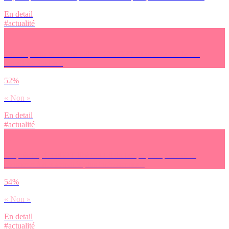
En detail
#actualité
Est-ce que tu te verrais utiliser ChatGPT dans le cadre de ton
travail/tes études ?
52%
« Non »
En detail
#actualité
D’après toi, ChatGPT libérera-t-il du temps pour pouvoir se
consacrer à des activités plus intéressantes ?
54%
« Non »
En detail
#actualité