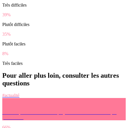
Très difficiles
39%
Plutôt difficiles
35%
Plutôt faciles
8%
Très faciles
Pour aller plus loin, consulter les autres
questions
#actualité
Pour finir, on avait envie de te projeter dans le futur. Demain, tu
préfères… :
66%