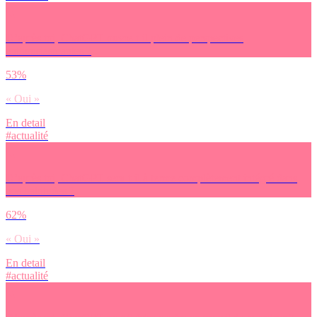
D’après toi, ChatGPT ouvre-t-il plein de perspectives
enthousiasmantes ?
53%
« Oui »
En detail
#actualité
D’après toi, ChatGPT sera-t-il à terme complètement intégré dans
nos habitudes ?
62%
« Oui »
En detail
#actualité