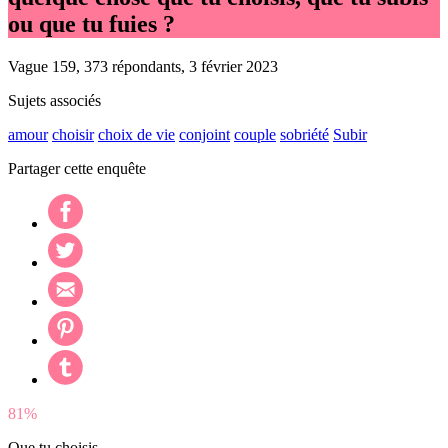
ou que tu fuies ?
Vague 159, 373 répondants, 3 février 2023
Sujets associés
amour
choisir
choix de vie
conjoint
couple
sobriété
Subir
Partager cette enquête
81%
Que tu choisis