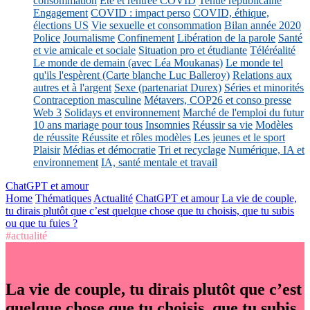
consommation
Eté et rentrée COVID
Tenue républicaine
Engagement
COVID : impact perso
COVID, éthique,
élections US
Vie sexuelle et consommation
Bilan année 2020
Police
Journalisme
Confinement
Libération de la parole
Santé
et vie amicale et sociale
Situation pro et étudiante
Téléréalité
Le monde de demain (avec Léa Moukanas)
Le monde tel
qu'ils l'espèrent (Carte blanche Luc Balleroy)
Relations aux
autres et à l'argent
Sexe (partenariat Durex)
Séries et minorités
Contraception masculine
Métavers, COP26 et conso presse
Web 3
Solidays et environnement
Marché de l'emploi du futur
10 ans mariage pour tous
Insomnies
Réussir sa vie
Modèles
de réussite
Réussite et rôles modèles
Les jeunes et le sport
Plaisir
Médias et démocratie
Tri et recyclage
Numérique, IA et
environnement
IA, santé mentale et travail
ChatGPT et amour
Home
Thématiques
Actualité
ChatGPT et amour
La vie de couple,
tu dirais plutôt que c’est quelque chose que tu choisis, que tu subis
ou que tu fuies ?
#actualité
La vie de couple, tu dirais plutôt que c’est
quelque chose que tu choisis, que tu subis