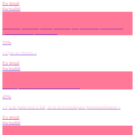
En detail
#actualité
Le travail, tu dirais plutôt que c’est quelque chose que tu choisis,
que tu subis ou que tu fuies ?
55%
« Que tu choisis »
En detail
#actualité
Pour toi, la notion de ‘valeur travail’ … ?
45%
« Ça te parle tout à fait, et tu la revendiques personnellement »
En detail
#actualité