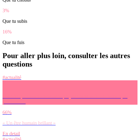
3%
Que tu subis
16%
Que tu fuis
Pour aller plus loin, consulter les autres
questions
#actualité
Pour finir, on avait envie de te projeter dans le futur. Demain, tu
préfères… :
66%
« Un être humain brillant »
En detail
#actualité