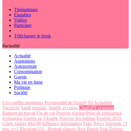
Thématiques
Enquêtes
Vidéos
Participer
Télécharger le book
#actualité
Actualité
Aspirations
Autoportrait
Consommation
Guests
Ma vie en ligne
Politique
Société
Les conflits mondiaux
Personnalité de l'année
JO
Actualités
Vacances
Santé mentale, famille et conso
ChatGPT et amour
Rapport au travail
Fin de vie
Pouvoir d'achat
Prise de conscience
écologique
Guerre en Ukraine
Pouvoir des médias
Rentrée 2019
Gilets Jaunes
Mai 68
Influence information
Fake News
Attentats 13
nov. n+1
Elections US - Portrait chinois
Nice
Brexit
Nuit Debout