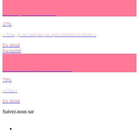
As-tu déjà testé ChatGPT ?
37%
« Non, je ne compte pas spécialement le tester »
En detail
#actualité
As-tu entendu parler de ChatGPT ?
79%
« Oui »
En detail
Suivez-nous sur