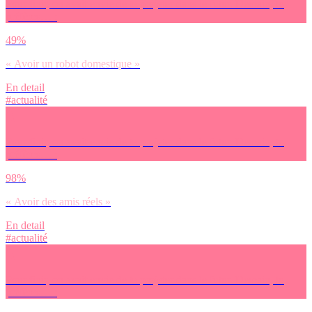
Pour finir, on avait envie de te projeter dans le futur. Demain, tu
préfères… :
49%
« Avoir un robot domestique »
En detail
#actualité
Pour finir, on avait envie de te projeter dans le futur. Demain, tu
préfères… :
98%
« Avoir des amis réels »
En detail
#actualité
Pour finir, on avait envie de te projeter dans le futur. Demain, tu
préfères… :