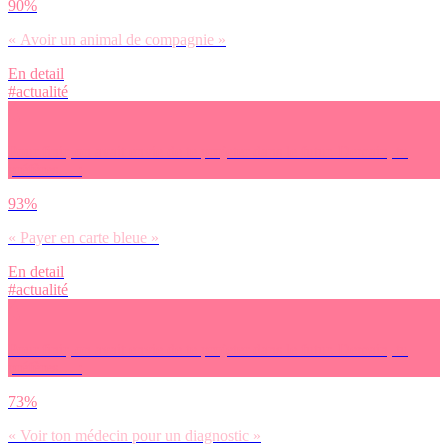
90%
« Avoir un animal de compagnie »
En detail
#actualité
Pour finir, on avait envie de te projeter dans le futur. Demain, tu
préfères… :
93%
« Payer en carte bleue »
En detail
#actualité
Pour finir, on avait envie de te projeter dans le futur. Demain, tu
préfères… :
73%
« Voir ton médecin pour un diagnostic »