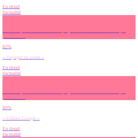
En detail
#actualité
Pour finir, on avait envie de te projeter dans le futur. Demain, tu
préfères… :
82%
« Voyager en avion »
En detail
#actualité
Pour finir, on avait envie de te projeter dans le futur. Demain, tu
préfères… :
80%
« Utiliser Google »
En detail
#actualité