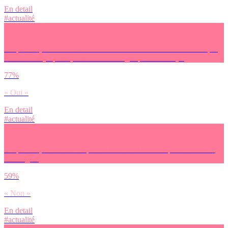
En detail
#actualité
D’après toi, ChatGPT va-t-il inciter les étudiants à moins écrire par
eux-mêmes (exposés, dissertation rédigés par l’IA etc.) ?
77%
« Oui »
En detail
#actualité
D’après toi, ChatGPT risque-t-il de mettre beaucoup de monde au
chômage ?
59%
« Non »
En detail
#actualité