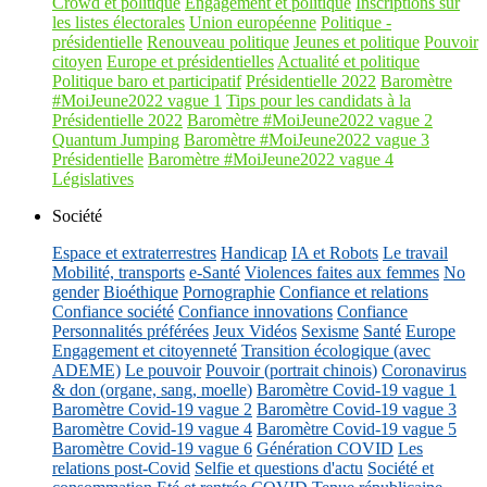
Crowd et politique
Engagement et politique
Inscriptions sur
les listes électorales
Union européenne
Politique -
présidentielle
Renouveau politique
Jeunes et politique
Pouvoir
citoyen
Europe et présidentielles
Actualité et politique
Politique baro et participatif
Présidentielle 2022
Baromètre
#MoiJeune2022 vague 1
Tips pour les candidats à la
Présidentielle 2022
Baromètre #MoiJeune2022 vague 2
Quantum Jumping
Baromètre #MoiJeune2022 vague 3
Présidentielle
Baromètre #MoiJeune2022 vague 4
Législatives
Société
Espace et extraterrestres
Handicap
IA et Robots
Le travail
Mobilité, transports
e-Santé
Violences faites aux femmes
No
gender
Bioéthique
Pornographie
Confiance et relations
Confiance société
Confiance innovations
Confiance
Personnalités préférées
Jeux Vidéos
Sexisme
Santé
Europe
Engagement et citoyenneté
Transition écologique (avec
ADEME)
Le pouvoir
Pouvoir (portrait chinois)
Coronavirus
& don (organe, sang, moelle)
Baromètre Covid-19 vague 1
Baromètre Covid-19 vague 2
Baromètre Covid-19 vague 3
Baromètre Covid-19 vague 4
Baromètre Covid-19 vague 5
Baromètre Covid-19 vague 6
Génération COVID
Les
relations post-Covid
Selfie et questions d'actu
Société et