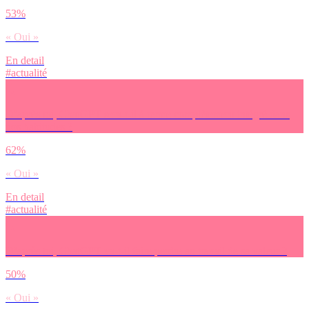
53%
« Oui »
En detail
#actualité
D’après toi, ChatGPT sera-t-il à terme complètement intégré dans
nos habitudes ?
62%
« Oui »
En detail
#actualité
D’après toi, ChatGPT va-t-il faire perdre au travail de sa valeur ?
50%
« Oui »