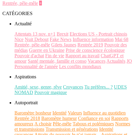
Rentrée, pêle-mêle
+
CATÉGORIES
Actualité
Attentats 13 nov. n+1
Brexit
Elections US - Portrait chinois
Nice
Nuit Debout
Fake News
Influence information
Mai 68
Rentrée, pêle-mêle
Gilets Jaunes
Rentrée 2019
Pouvoir des
médias
Guerre en Ukraine
Prise de conscience écologique
Pouvoir d'achat
Fin de vie
Rapport au travail
ChatGPT et
amour
Santé mentale, famille et conso
Vacances
Actualités
JO
Personnalité de l'année
Les conflits mondiaux
Aspirations
Amitié, sexe, genre, rêve
Croyances
Tu préfères... ?
UDES
NOMAD
Pouvoir magique
Autoportrait
Baromètre bonheur
Identité
Valeurs
Influence au quotidien
Rentrée 2018
Baromètre humeur
Confiance en soi
Rapports
amoureux
A choisir
Pêle-mêle
Tabous et polémiques
Normes
et transmissions
Transmission et générations
Identité
croyances
Attraits du pouvoir
Je n'ai jamais...
Aspirations et