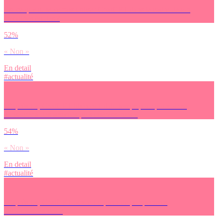
Est-ce que tu te verrais utiliser ChatGPT dans le cadre de ton
travail/tes études ?
52%
« Non »
En detail
#actualité
D’après toi, ChatGPT libérera-t-il du temps pour pouvoir se
consacrer à des activités plus intéressantes ?
54%
« Non »
En detail
#actualité
D’après toi, ChatGPT ouvre-t-il plein de perspectives
enthousiasmantes ?