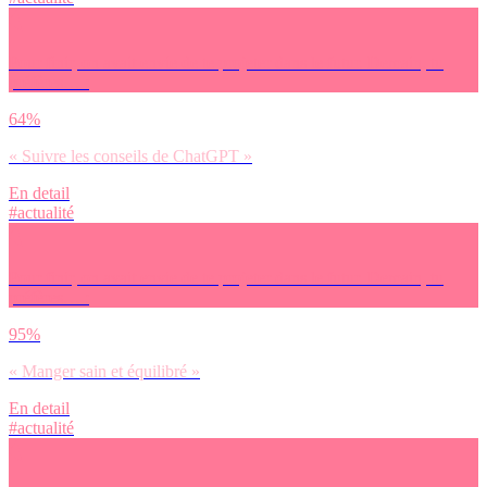
Pour finir, on avait envie de te projeter dans le futur. Demain, tu
préfères… :
64%
« Suivre les conseils de ChatGPT »
En detail
#actualité
Pour finir, on avait envie de te projeter dans le futur. Demain, tu
préfères… :
95%
« Manger sain et équilibré »
En detail
#actualité