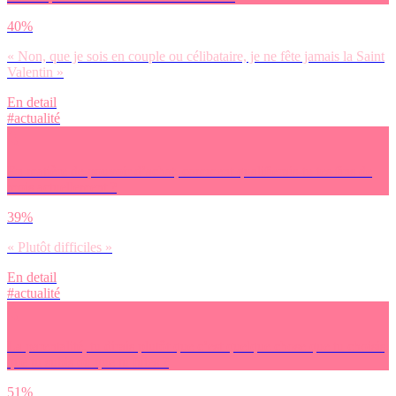
40%
« Non, que je sois en couple ou célibataire, je ne fête jamais la Saint
Valentin »
En detail
#actualité
En matière de pouvoir d’achat, comment qualifierais-tu tes fins de
mois actuellement ?
39%
« Plutôt difficiles »
En detail
#actualité
La parentalité, tu dirais plutôt que c’est quelque chose que tu choisis,
que tu subis ou que tu fuies ?
51%