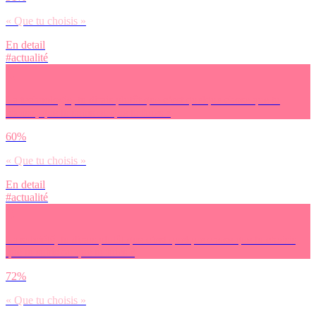
« Que tu choisis »
En detail
#actualité
La technologie, tu dirais plutôt que c’est quelque chose que tu
choisis, que tu subis ou que tu fuies ?
60%
« Que tu choisis »
En detail
#actualité
La sobriété, tu dirais plutôt que c’est quelque chose que tu choisis,
que tu subis ou que tu fuies ?
72%
« Que tu choisis »