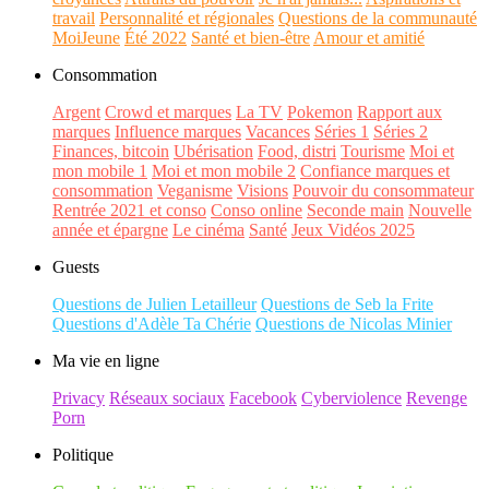
travail
Personnalité et régionales
Questions de la communauté
MoiJeune
Été 2022
Santé et bien-être
Amour et amitié
Consommation
Argent
Crowd et marques
La TV
Pokemon
Rapport aux
marques
Influence marques
Vacances
Séries 1
Séries 2
Finances, bitcoin
Ubérisation
Food, distri
Tourisme
Moi et
mon mobile 1
Moi et mon mobile 2
Confiance marques et
consommation
Veganisme
Visions
Pouvoir du consommateur
Rentrée 2021 et conso
Conso online
Seconde main
Nouvelle
année et épargne
Le cinéma
Santé
Jeux Vidéos 2025
Guests
Questions de Julien Letailleur
Questions de Seb la Frite
Questions d'Adèle Ta Chérie
Questions de Nicolas Minier
Ma vie en ligne
Privacy
Réseaux sociaux
Facebook
Cyberviolence
Revenge
Porn
Politique