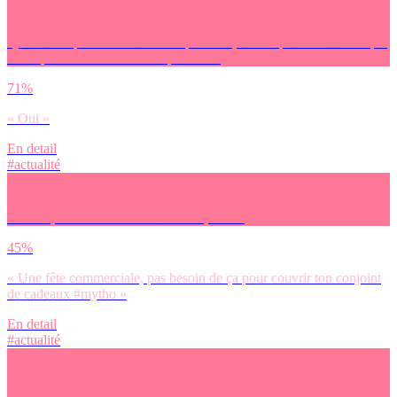
Que ce soit pour maintenant ou plus tard, est-ce que la vie en couple
correspond à un idéal de vie pour toi ?
71%
« Oui »
En detail
#actualité
Pour toi, le soir de la Saint-Valentin, c’est :
45%
« Une fête commerciale, pas besoin de ça pour couvrir ton conjoint
de cadeaux #mytho »
En detail
#actualité
Est-ce que tu vas fêter la Saint-Valentin ?