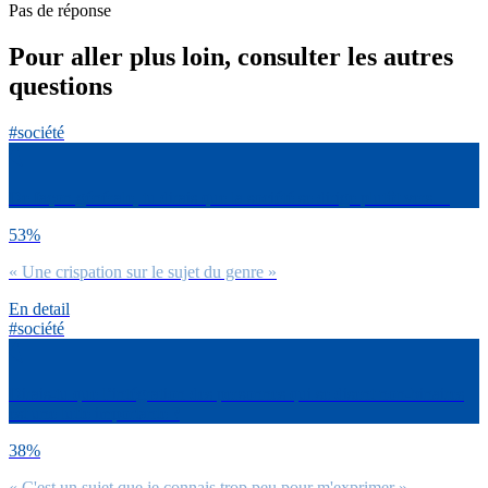
Pas de réponse
Pour aller plus loin, consulter les autres
questions
#société
De façon générale, tu dirais que la société se dirige plutôt vers…
53%
« Une crispation sur le sujet du genre »
En detail
#société
Dirais-tu que l’intégration des personnes qui se disent non-binaires
est une lutte importante ?
38%
« C'est un sujet que je connais trop peu pour m'exprimer »