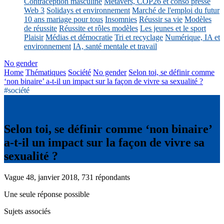
Contraception masculine
Métavers, COP26 et conso presse
Web 3
Solidays et environnement
Marché de l'emploi du futur
10 ans mariage pour tous
Insomnies
Réussir sa vie
Modèles
de réussite
Réussite et rôles modèles
Les jeunes et le sport
Plaisir
Médias et démocratie
Tri et recyclage
Numérique, IA et
environnement
IA, santé mentale et travail
No gender
Home
Thématiques
Société
No gender
Selon toi, se définir comme
‘non binaire’ a-t-il un impact sur la façon de vivre sa sexualité ?
#société
Selon toi, se définir comme ‘non binaire’
a-t-il un impact sur la façon de vivre sa
sexualité ?
Vague 48, janvier 2018, 731 répondants
Une seule réponse possible
Sujets associés