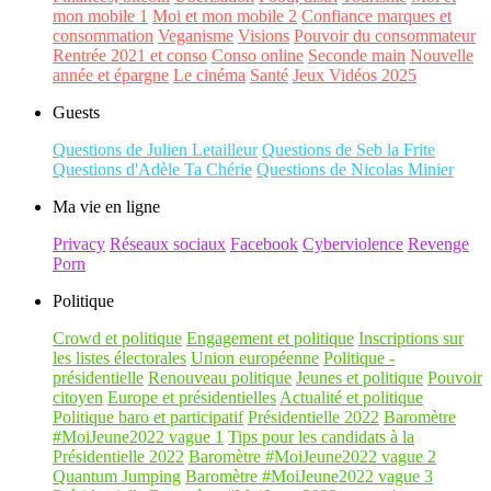
mon mobile 1
Moi et mon mobile 2
Confiance marques et
consommation
Veganisme
Visions
Pouvoir du consommateur
Rentrée 2021 et conso
Conso online
Seconde main
Nouvelle
année et épargne
Le cinéma
Santé
Jeux Vidéos 2025
Guests
Questions de Julien Letailleur
Questions de Seb la Frite
Questions d'Adèle Ta Chérie
Questions de Nicolas Minier
Ma vie en ligne
Privacy
Réseaux sociaux
Facebook
Cyberviolence
Revenge
Porn
Politique
Crowd et politique
Engagement et politique
Inscriptions sur
les listes électorales
Union européenne
Politique -
présidentielle
Renouveau politique
Jeunes et politique
Pouvoir
citoyen
Europe et présidentielles
Actualité et politique
Politique baro et participatif
Présidentielle 2022
Baromètre
#MoiJeune2022 vague 1
Tips pour les candidats à la
Présidentielle 2022
Baromètre #MoiJeune2022 vague 2
Quantum Jumping
Baromètre #MoiJeune2022 vague 3