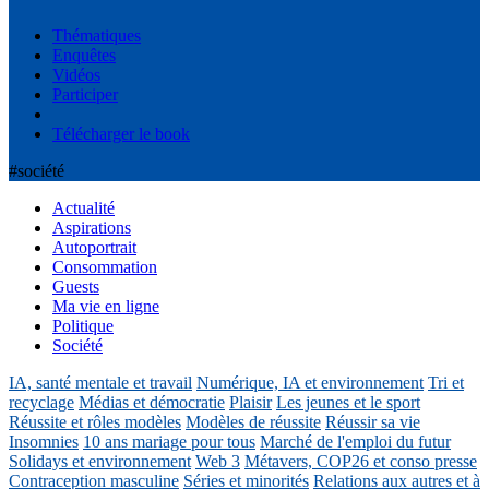
Thématiques
Enquêtes
Vidéos
Participer
Télécharger le book
#société
Actualité
Aspirations
Autoportrait
Consommation
Guests
Ma vie en ligne
Politique
Société
IA, santé mentale et travail
Numérique, IA et environnement
Tri et
recyclage
Médias et démocratie
Plaisir
Les jeunes et le sport
Réussite et rôles modèles
Modèles de réussite
Réussir sa vie
Insomnies
10 ans mariage pour tous
Marché de l'emploi du futur
Solidays et environnement
Web 3
Métavers, COP26 et conso presse
Contraception masculine
Séries et minorités
Relations aux autres et à