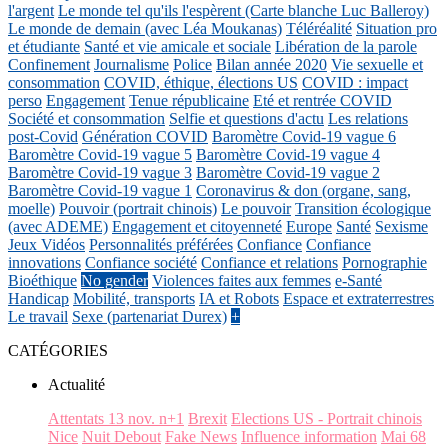
l'argent
Le monde tel qu'ils l'espèrent (Carte blanche Luc Balleroy)
Le monde de demain (avec Léa Moukanas)
Téléréalité
Situation pro
et étudiante
Santé et vie amicale et sociale
Libération de la parole
Confinement
Journalisme
Police
Bilan année 2020
Vie sexuelle et
consommation
COVID, éthique, élections US
COVID : impact
perso
Engagement
Tenue républicaine
Eté et rentrée COVID
Société et consommation
Selfie et questions d'actu
Les relations
post-Covid
Génération COVID
Baromètre Covid-19 vague 6
Baromètre Covid-19 vague 5
Baromètre Covid-19 vague 4
Baromètre Covid-19 vague 3
Baromètre Covid-19 vague 2
Baromètre Covid-19 vague 1
Coronavirus & don (organe, sang,
moelle)
Pouvoir (portrait chinois)
Le pouvoir
Transition écologique
(avec ADEME)
Engagement et citoyenneté
Europe
Santé
Sexisme
Jeux Vidéos
Personnalités préférées
Confiance
Confiance
innovations
Confiance société
Confiance et relations
Pornographie
Bioéthique
No gender
Violences faites aux femmes
e-Santé
Handicap
Mobilité, transports
IA et Robots
Espace et extraterrestres
Le travail
Sexe (partenariat Durex)
+
CATÉGORIES
Actualité
Attentats 13 nov. n+1
Brexit
Elections US - Portrait chinois
Nice
Nuit Debout
Fake News
Influence information
Mai 68