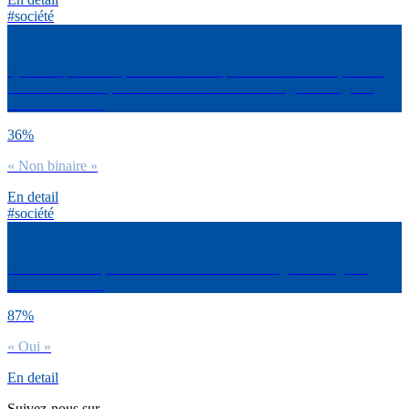
#société
Question posée uniquement à ceux répondant “non” à la question
“Personnellement, te reconnais-tu dans les 2 catégories de genre
homme/femme ?
36%
« Non binaire »
En detail
#société
Personnellement, te reconnais-tu dans les 2 catégories de genre
homme/femme ?
87%
« Oui »
En detail
Suivez-nous sur