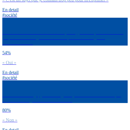
En detail
#société
L’administration et les institutions (école, justice…) devraient-elles
proposer un 3ème genre ‘Autre’ en plus des 2 catégories
homme/femme ?
54%
« Oui »
En detail
#société
Dans ton entourage, y’a-t-il des gens Qui ne se reconnaissent pas
dans ces 2 catégories homme/femme ?
80%
« Non »
En detail