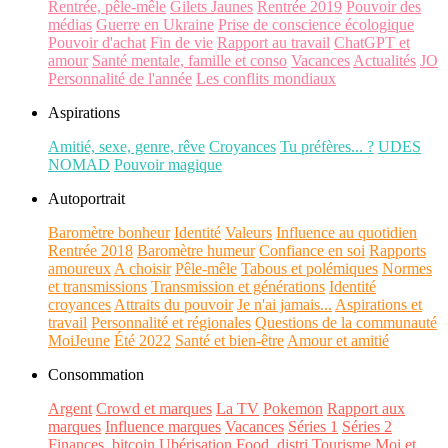
Rentrée, pêle-mêle
Gilets Jaunes
Rentrée 2019
Pouvoir des
médias
Guerre en Ukraine
Prise de conscience écologique
Pouvoir d'achat
Fin de vie
Rapport au travail
ChatGPT et
amour
Santé mentale, famille et conso
Vacances
Actualités
JO
Personnalité de l'année
Les conflits mondiaux
Aspirations
Amitié, sexe, genre, rêve
Croyances
Tu préfères... ?
UDES
NOMAD
Pouvoir magique
Autoportrait
Baromètre bonheur
Identité
Valeurs
Influence au quotidien
Rentrée 2018
Baromètre humeur
Confiance en soi
Rapports
amoureux
A choisir
Pêle-mêle
Tabous et polémiques
Normes
et transmissions
Transmission et générations
Identité
croyances
Attraits du pouvoir
Je n'ai jamais...
Aspirations et
travail
Personnalité et régionales
Questions de la communauté
MoiJeune
Été 2022
Santé et bien-être
Amour et amitié
Consommation
Argent
Crowd et marques
La TV
Pokemon
Rapport aux
marques
Influence marques
Vacances
Séries 1
Séries 2
Finances, bitcoin
Ubérisation
Food, distri
Tourisme
Moi et