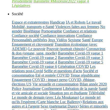
Présidentielle
Baromètre #MoiJeune2022 vague 4
Législatives
Société
Espace et extraterrestres
Handicap
IA et Robots
Le travail
Mobilité, transports
e-Santé
Violences faites aux femmes
No
gender
Bioéthique
Pornographie
Confiance et relations
Confiance société
Confiance innovations
Confiance
Personnalités préférées
Jeux Vidéos
Sexisme
Santé
Europe
Engagement et citoyenneté
Transition écologique (avec
ADEME)
Le pouvoir
Pouvoir (portrait chinois)
Coronavirus
& don (organe, sang, moelle)
Baromètre Covid-19 vague 1
Baromètre Covid-19 vague 2
Baromètre Covid-19 vague 3
Baromètre Covid-19 vague 4
Baromètre Covid-19 vague 5
Baromètre Covid-19 vague 6
Génération COVID
Les
relations post-Covid
Selfie et questions d'actu
Société et
consommation
Eté et rentrée COVID
Tenue républicaine
Engagement
COVID : impact perso
COVID, éthique,
élections US
Vie sexuelle et consommation
Bilan année 2020
Police
Journalisme
Confinement
Libération de la parole
Santé
et vie amicale et sociale
Situation pro et étudiante
Téléréalité
Le monde de demain (avec Léa Moukanas)
Le monde tel
qu'ils l'espèrent (Carte blanche Luc Balleroy)
Relations aux
autres et à l'argent
Sexe (partenariat Durex)
Séries et minorités