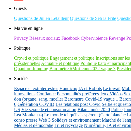
Guests
Questions de Julien Letailleur
Questions de Seb la Frite
Questi
Ma vie en ligne
Privacy
Réseaux sociaux
Facebook
Cyberviolence
Revenge Po
Politique
Crowd et politique
Engagement et politique
Inscriptions sur les 
présidentielles
Actualité et politique
Politique baro et participati
Quantum Jumping
Baromètre #MoiJeune2022 vague 3
Présiden
Société
Espace et extraterrestres
Handicap
IA et Robots
Le travail
Mobil
innovations
Confiance
Personnalités préférées
Jeux Vidéos
Sex
don (organe, sang, moelle)
Baromètre Covid-19 vague 1
Barom
6
Génération COVID
Les relations post-Covid
Selfie et questi
US
Vie sexuelle et consommation
Bilan année 2020
Police
Jou
Léa Moukanas)
Le monde tel qu'ils l'espèrent (Carte blanche L
conso presse
Web 3
Solidays et environnement
Marché de l'emp
Médias et démocratie
Tri et recyclage
Numérique, IA et enviro