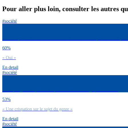
Pour aller plus loin, consulter les autres q
#société
Selon toi, se définir comme ‘non binaire’ a-t-il un impact sur la façon 
60%
« Oui »
En detail
#société
De façon générale, tu dirais que la société se dirige plutôt vers…
53%
« Une crispation sur le sujet du genre »
En detail
#société