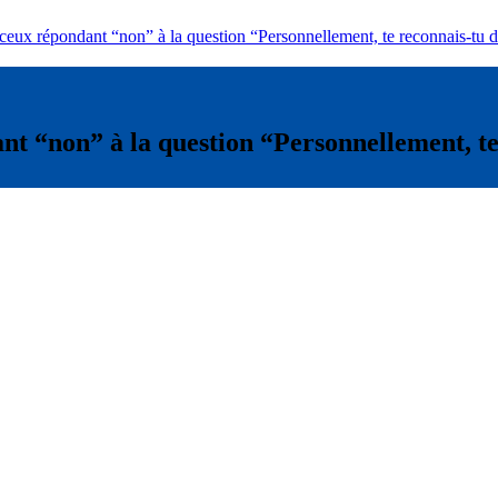
eux répondant “non” à la question “Personnellement, te reconnais-tu 
 “non” à la question “Personnellement, te 