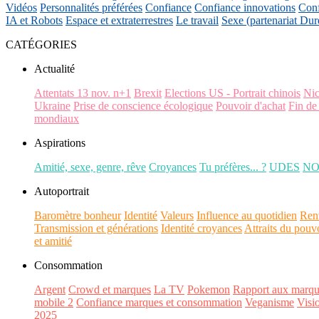
Vidéos
Personnalités préférées
Confiance
Confiance innovations
Conf
IA et Robots
Espace et extraterrestres
Le travail
Sexe (partenariat Dur
CATÉGORIES
Actualité
Attentats 13 nov. n+1
Brexit
Elections US - Portrait chinois
Ni
Ukraine
Prise de conscience écologique
Pouvoir d'achat
Fin de
mondiaux
Aspirations
Amitié, sexe, genre, rêve
Croyances
Tu préfères... ?
UDES
N
Autoportrait
Baromètre bonheur
Identité
Valeurs
Influence au quotidien
Ren
Transmission et générations
Identité croyances
Attraits du pouv
et amitié
Consommation
Argent
Crowd et marques
La TV
Pokemon
Rapport aux marqu
mobile 2
Confiance marques et consommation
Veganisme
Visi
2025