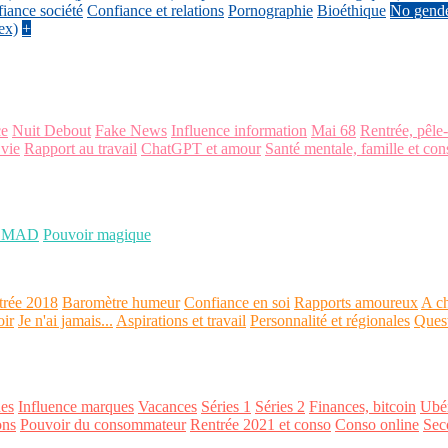
iance société
Confiance et relations
Pornographie
Bioéthique
No gend
ex)
+
ce
Nuit Debout
Fake News
Influence information
Mai 68
Rentrée, pêle
 vie
Rapport au travail
ChatGPT et amour
Santé mentale, famille et con
OMAD
Pouvoir magique
trée 2018
Baromètre humeur
Confiance en soi
Rapports amoureux
A ch
oir
Je n'ai jamais...
Aspirations et travail
Personnalité et régionales
Ques
es
Influence marques
Vacances
Séries 1
Séries 2
Finances, bitcoin
Ubér
ons
Pouvoir du consommateur
Rentrée 2021 et conso
Conso online
Sec