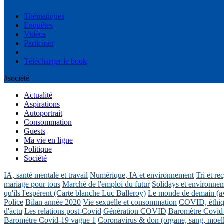
Thématiques
Enquêtes
Vidéos
Participer
Télécharger le book
#société
Actualité
Aspirations
Autoportrait
Consommation
Guests
Ma vie en ligne
Politique
Société
IA, santé mentale et travail
Numérique, IA et environnement
Tri et re
mariage pour tous
Marché de l'emploi du futur
Solidays et environne
qu'ils l'espèrent (Carte blanche Luc Balleroy)
Le monde de demain (a
Police
Bilan année 2020
Vie sexuelle et consommation
COVID, éthiq
d'actu
Les relations post-Covid
Génération COVID
Baromètre Covid
Baromètre Covid-19 vague 1
Coronavirus & don (organe, sang, moel