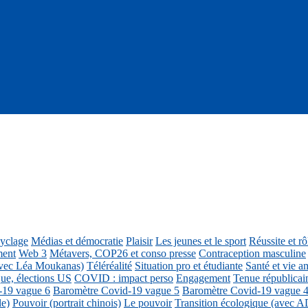
cyclage
Médias et démocratie
Plaisir
Les jeunes et le sport
Réussite et r
ment
Web 3
Métavers, COP26 et conso presse
Contraception masculine
vec Léa Moukanas)
Téléréalité
Situation pro et étudiante
Santé et vie am
ue, élections US
COVID : impact perso
Engagement
Tenue républicai
-19 vague 6
Baromètre Covid-19 vague 5
Baromètre Covid-19 vague 
le)
Pouvoir (portrait chinois)
Le pouvoir
Transition écologique (avec