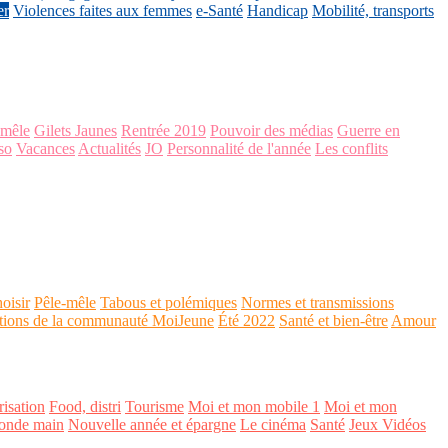
er
Violences faites aux femmes
e-Santé
Handicap
Mobilité, transports
-mêle
Gilets Jaunes
Rentrée 2019
Pouvoir des médias
Guerre en
so
Vacances
Actualités
JO
Personnalité de l'année
Les conflits
oisir
Pêle-mêle
Tabous et polémiques
Normes et transmissions
tions de la communauté MoiJeune
Été 2022
Santé et bien-être
Amour
isation
Food, distri
Tourisme
Moi et mon mobile 1
Moi et mon
onde main
Nouvelle année et épargne
Le cinéma
Santé
Jeux Vidéos