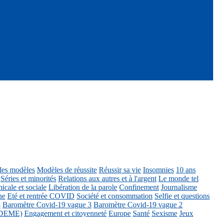
ôles modèles
Modèles de réussite
Réussir sa vie
Insomnies
10 ans
Séries et minorités
Relations aux autres et à l'argent
Le monde tel
icale et sociale
Libération de la parole
Confinement
Journalisme
ne
Eté et rentrée COVID
Société et consommation
Selfie et questions
4
Baromètre Covid-19 vague 3
Baromètre Covid-19 vague 2
 ADEME)
Engagement et citoyenneté
Europe
Santé
Sexisme
Jeux