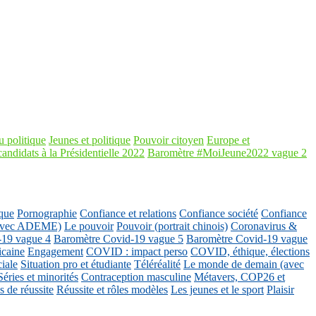
 politique
Jeunes et politique
Pouvoir citoyen
Europe et
candidats à la Présidentielle 2022
Baromètre #MoiJeune2022 vague 2
que
Pornographie
Confiance et relations
Confiance société
Confiance
 (avec ADEME)
Le pouvoir
Pouvoir (portrait chinois)
Coronavirus &
-19 vague 4
Baromètre Covid-19 vague 5
Baromètre Covid-19 vague
icaine
Engagement
COVID : impact perso
COVID, éthique, élections
ciale
Situation pro et étudiante
Téléréalité
Le monde de demain (avec
Séries et minorités
Contraception masculine
Métavers, COP26 et
 de réussite
Réussite et rôles modèles
Les jeunes et le sport
Plaisir