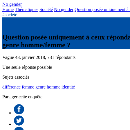
No gender
Home
Thématiques
Société
No gender
Question posée uniquement à c
#société
Question posée uniquement à ceux répondant
genre homme/femme ?
Vague 48, janvier 2018, 731 répondants
Une seule réponse possible
Sujets associés
différence
femme
genre
homme
identité
Partager cette enquête