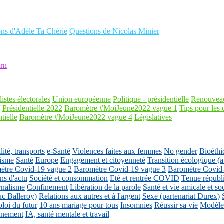
ons d'Adèle Ta Chérie
Questions de Nicolas Minier
rn
listes électorales
Union européenne
Politique - présidentielle
Renouveau
f
Présidentielle 2022
Baromètre #MoiJeune2022 vague 1
Tips pour les 
tielle
Baromètre #MoiJeune2022 vague 4
Législatives
ité, transports
e-Santé
Violences faites aux femmes
No gender
Bioéthi
isme
Santé
Europe
Engagement et citoyenneté
Transition écologique
ètre Covid-19 vague 2
Baromètre Covid-19 vague 3
Baromètre Covid
ons d'actu
Société et consommation
Eté et rentrée COVID
Tenue républ
rnalisme
Confinement
Libération de la parole
Santé et vie amicale et so
uc Balleroy)
Relations aux autres et à l'argent
Sexe (partenariat Durex)
loi du futur
10 ans mariage pour tous
Insomnies
Réussir sa vie
Modèles
nnement
IA, santé mentale et travail