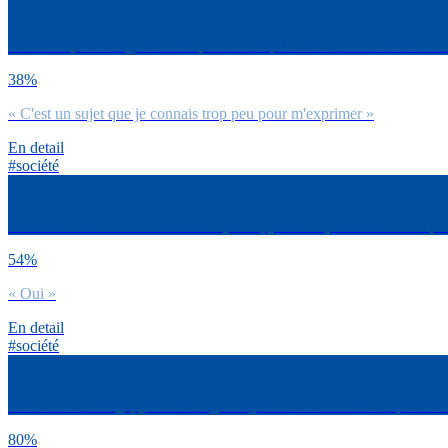
Dirais-tu que l’intégration des personnes qui se disent non-binaires est
38%
« C'est un sujet que je connais trop peu pour m'exprimer »
En detail
#société
L’administration et les institutions (école, justice…) devraient-elle
54%
« Oui »
En detail
#société
Dans ton entourage, y’a-t-il des gens Qui ne se reconnaissent pas d
80%