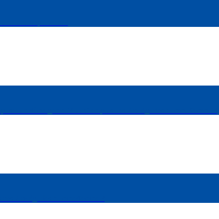
 une lutte importante ?
s proposer un 3ème genre ‘Autre’ en plus des 2 catégories homme/femme ?
ans ces 2 catégories homme/femme ?