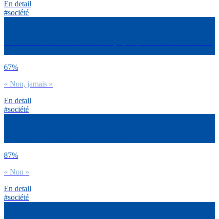
En detail
#société
Utilises-tu des somnifères ou anxiolytiques pour t’aider à t’endormir
?
67%
« Non, jamais »
En detail
#société
Est-ce que tu te qualifierais d’insomniaque ?
87%
« Non »
En detail
#société