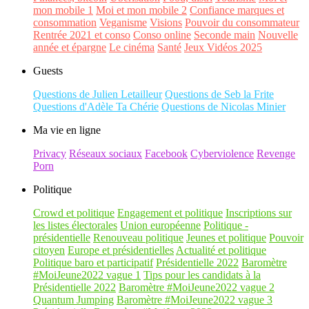
mon mobile 1
Moi et mon mobile 2
Confiance marques et
consommation
Veganisme
Visions
Pouvoir du consommateur
Rentrée 2021 et conso
Conso online
Seconde main
Nouvelle
année et épargne
Le cinéma
Santé
Jeux Vidéos 2025
Guests
Questions de Julien Letailleur
Questions de Seb la Frite
Questions d'Adèle Ta Chérie
Questions de Nicolas Minier
Ma vie en ligne
Privacy
Réseaux sociaux
Facebook
Cyberviolence
Revenge
Porn
Politique
Crowd et politique
Engagement et politique
Inscriptions sur
les listes électorales
Union européenne
Politique -
présidentielle
Renouveau politique
Jeunes et politique
Pouvoir
citoyen
Europe et présidentielles
Actualité et politique
Politique baro et participatif
Présidentielle 2022
Baromètre
#MoiJeune2022 vague 1
Tips pour les candidats à la
Présidentielle 2022
Baromètre #MoiJeune2022 vague 2
Quantum Jumping
Baromètre #MoiJeune2022 vague 3