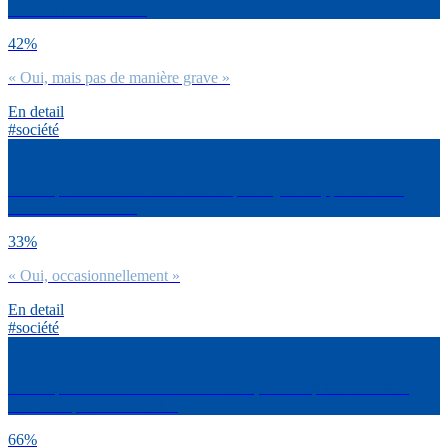
sociales et familiales ?
42%
« Oui, mais pas de manière grave »
En detail
#société
Est-ce qu’il t’arrive de somnoler en pleine journée, pendant ton
travail ou tes cours ?
33%
« Oui, occasionnellement »
En detail
#société
Est-ce qu’il t’arrive d’avoir de l’anxiété, de la déprime en raison
d’un manque de sommeil ?
66%