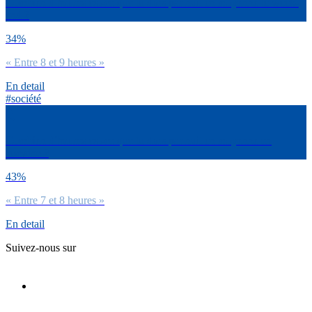
Combien d’heures est-ce que tu dors par nuit en moyenne le week-
end ?
34%
« Entre 8 et 9 heures »
En detail
#société
Combien d’heures est-ce que tu dors par nuit en moyenne en
semaine ?
43%
« Entre 7 et 8 heures »
En detail
Suivez-nous sur