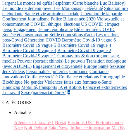
l'argent
Le monde tel qu'ils l'espèrent (Carte blanche Luc Balleroy)
Le monde de demain (avec Léa Moukanas)
Téléréalité
Situation pro
et étudiante
Santé et vie amicale et sociale
Libération de la parole
Confinement
Journalisme
Police
Bilan année 2020
Vie sexuelle et
consommation
COVID, éthique, élections US
COVID : impact
perso
Engagement
Tenue républicaine
Eté et rentrée COVID
Société et consommation
Selfie et questions d'actu
Les relations
post-Covid
Génération COVID
Baromètre Covid-19 vague 6
Baromètre Covid-19 vague 5
Baromètre Covid-19 vague 4
Baromètre Covid-19 vague 3
Baromètre Covid-19 vague 2
Baromètre Covid-19 vague 1
Coronavirus & don (organe, sang,
moelle)
Pouvoir (portrait chinois)
Le pouvoir
Transition écologique
(avec ADEME)
Engagement et citoyenneté
Europe
Santé
Sexisme
Jeux Vidéos
Personnalités préférées
Confiance
Confiance
innovations
Confiance société
Confiance et relations
Pornographie
Bioéthique
No gender
Violences faites aux femmes
e-Santé
Handicap
Mobilité, transports
IA et Robots
Espace et extraterrestres
Le travail
Sexe (partenariat Durex)
+
CATÉGORIES
Actualité
Attentats 13 nov. n+1
Brexit
Elections US - Portrait chinois
Nice
Nuit Debout
Fake News
Influence information
Mai 68