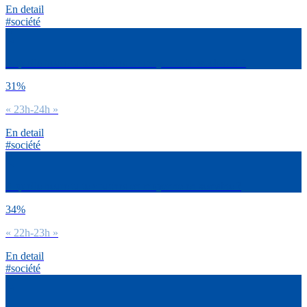
En detail
#société
A quelle heure tu te couches en moyenne le week-end ?
31%
« 23h-24h »
En detail
#société
A quelle heure tu te couches en moyenne en semaine ?
34%
« 22h-23h »
En detail
#société