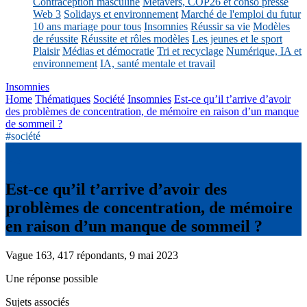
Contraception masculine
Métavers, COP26 et conso presse
Web 3
Solidays et environnement
Marché de l'emploi du futur
10 ans mariage pour tous
Insomnies
Réussir sa vie
Modèles
de réussite
Réussite et rôles modèles
Les jeunes et le sport
Plaisir
Médias et démocratie
Tri et recyclage
Numérique, IA et
environnement
IA, santé mentale et travail
Insomnies
Home
Thématiques
Société
Insomnies
Est-ce qu’il t’arrive d’avoir
des problèmes de concentration, de mémoire en raison d’un manque
de sommeil ?
#société
Est-ce qu’il t’arrive d’avoir des
problèmes de concentration, de mémoire
en raison d’un manque de sommeil ?
Vague 163, 417 répondants, 9 mai 2023
Une réponse possible
Sujets associés