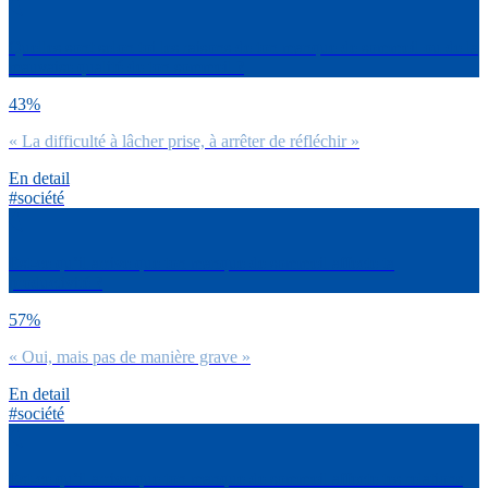
Quelles sont selon toi les raisons de ton manque de sommeil ou de la
mauvaise qualité de ton sommeil ?
43%
« La difficulté à lâcher prise, à arrêter de réfléchir »
En detail
#société
Est-ce qu’il arrive que ton manque de sommeil affecte ta
productivité ?
57%
« Oui, mais pas de manière grave »
En detail
#société
Est-ce qu’il arrive que ton manque de sommeil affecte tes relations