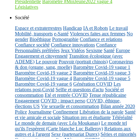
Présidentielle
Baromètre #MoiJeune2022 vague 4
Législatives
Société
Espace et extraterrestres
Handicap
IA et Robots
Le travail
Mobilité, transports
e-Santé
Violences faites aux femmes
No
gender
Bioéthique
Pornographie
Confiance et relations
Confiance société
Confiance innovations
Confiance
Personnalités préférées
Jeux Vidéos
Sexisme
Santé
Europe
Engagement et citoyenneté
Transition écologique (avec
ADEME)
Le pouvoir
Pouvoir (portrait chinois)
Coronavirus
& don (organe, sang, moelle)
Baromètre Covid-19 vague 1
Baromètre Covid-19 vague 2
Baromètre Covid-19 vague 3
Baromètre Covid-19 vague 4
Baromètre Covid-19 vague 5
Baromètre Covid-19 vague 6
Génération COVID
Les
relations post-Covid
Selfie et questions d'actu
Société et
consommation
Eté et rentrée COVID
Tenue républicaine
Engagement
COVID : impact perso
COVID, éthique,
élections US
Vie sexuelle et consommation
Bilan année 2020
Police
Journalisme
Confinement
Libération de la parole
Santé
et vie amicale et sociale
Situation pro et étudiante
Téléréalité
Le monde de demain (avec Léa Moukanas)
Le monde tel
qu'ils l'espèrent (Carte blanche Luc Balleroy)
Relations aux
autres et à l'argent
Sexe (partenariat Durex)
Séries et minorités