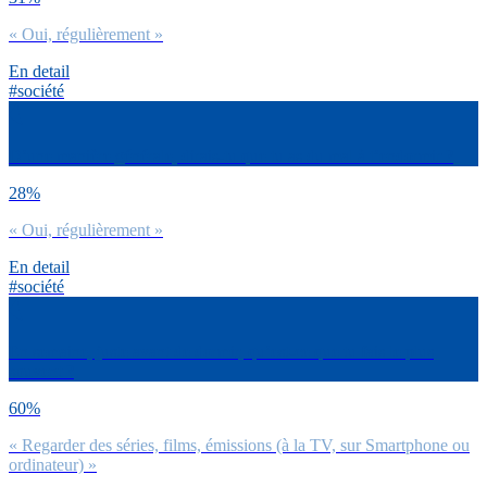
« Oui, régulièrement »
En detail
#société
D’une manière générale, dirais-tu que tu as du mal à t’endormir ?
28%
« Oui, régulièrement »
En detail
#société
En semaine, juste avant de dormir, qu’est-ce que tu fais le plus
souvent ?
60%
« Regarder des séries, films, émissions (à la TV, sur Smartphone ou
ordinateur) »