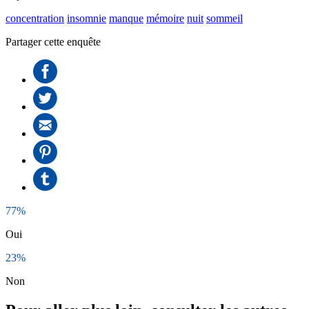
concentration
insomnie
manque
mémoire
nuit
sommeil
Partager cette enquête
77%
Oui
23%
Non