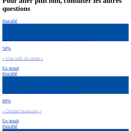
Pour aller plus loin, consulter les autres
questions
#société
Tu préfères travailler dans une entreprise avec…
50%
« Une salle de sieste »
En detail
#société
Selon toi, pour réussir dans la vie, il faut :
80%
« Dormir beaucoup »
En detail
#société