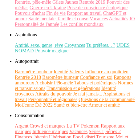
Rentrée, pêle-mêle
Gilets Jaunes
Rentrée 2019
Pouvoir des
médias
Guerre en Ukraine
Prise de conscience écologique
Pouvoir d'achat
Fin de vie
Rapport au travail
ChatGPT et
amour
Santé mentale, famille et conso
Vacances
Actualités
JO
Personnalité de l'année
Les conflits mondiaux
Aspirations
Amitié, sexe, genre, rêve
Croyances
Tu préfères... ?
UDES
NOMAD
Pouvoir magique
Autoportrait
Baromètre bonheur
Identité
Valeurs
Influence au quotidien
Rentrée 2018
Baromètre humeur
Confiance en soi
Rapports
amoureux
A choisir
Pêle-mêle
Tabous et polémiques
Normes
et transmissions
Transmission et générations
Identité
croyances
Attraits du pouvoir
Je n'ai jamais...
Aspirations et
travail
Personnalité et régionales
Questions de la communauté
MoiJeune
Été 2022
Santé et bien-être
Amour et amitié
Consommation
Argent
Crowd et marques
La TV
Pokemon
Rapport aux
marques
Influence marques
Vacances
Séries 1
Séries 2
Finances, bitcoin
Ubérisation
Food, distri
Tourisme
Moi et