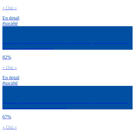
« Oui »
En detail
#société
Est-ce qu’il t’arrive d’avoir un manque d’envie, d’entrain en raison
d’un manque de sommeil ?
82%
« Oui »
En detail
#société
Est-ce qu’il t’arrive d’avoir des sautes d’humeur, de l’irritabilité en
raison d’un manque de sommeil ?
67%
« Oui »