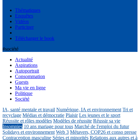
Thématiques
Enquêtes
Vidéos
Participer
Télécharger le book
#société
Actualité
Aspirations
Autoportrait
Consommation
Guests
Ma vie en ligne
Politique
Société
IA, santé mentale et travail
Numérique, IA et environnement
Tri et
recyclage
Médias et démocratie
Plaisir
Les jeunes et le sport
Réussite et rôles modèles
Modèles de réussite
Réussir sa vie
Insomnies
10 ans mariage pour tous
Marché de l'emploi du futur
Solidays et environnement
Web 3
Métavers, COP26 et conso presse
Contraception masculine
Séries et minorités
Relations aux autres et à