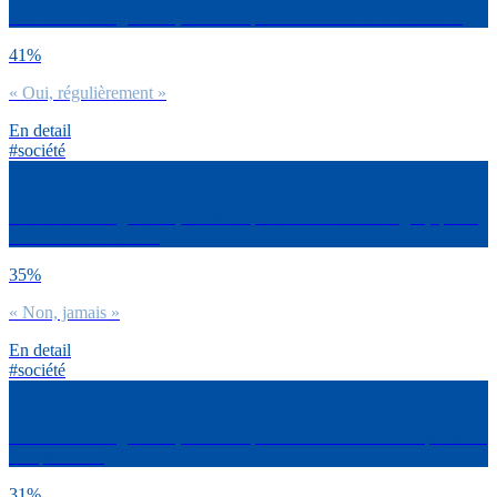
D’une manière générale, dirais-tu que tu as du mal à te réveiller ?
41%
« Oui, régulièrement »
En detail
#société
D’une manière générale, dirais-tu que tu as le sommeil agité, que tu
fais des cauchemars ?
35%
« Non, jamais »
En detail
#société
D’une manière générale, dirais-tu que tu te réveilles une ou plusieurs
fois par nuit ?
31%