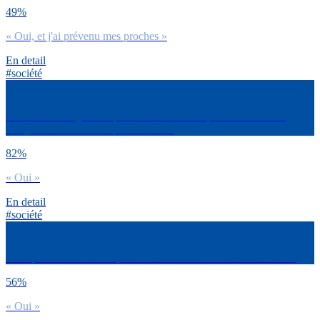
49%
« Oui, et j'ai prévenu mes proches »
En detail
#société
D’une manière générale, es-tu favorable à la possibilité de don
d’organes ou de tissus après la mort ?
82%
« Oui »
En detail
#société
Es-tu prêt.e à donner un peu de ta moelle osseuse de ton vivant ?
56%
« Oui »