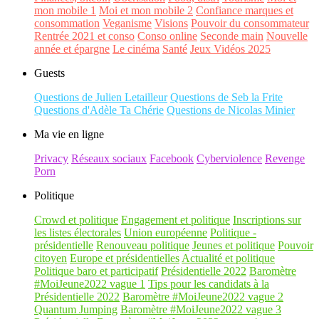
mon mobile 1
Moi et mon mobile 2
Confiance marques et
consommation
Veganisme
Visions
Pouvoir du consommateur
Rentrée 2021 et conso
Conso online
Seconde main
Nouvelle
année et épargne
Le cinéma
Santé
Jeux Vidéos 2025
Guests
Questions de Julien Letailleur
Questions de Seb la Frite
Questions d'Adèle Ta Chérie
Questions de Nicolas Minier
Ma vie en ligne
Privacy
Réseaux sociaux
Facebook
Cyberviolence
Revenge
Porn
Politique
Crowd et politique
Engagement et politique
Inscriptions sur
les listes électorales
Union européenne
Politique -
présidentielle
Renouveau politique
Jeunes et politique
Pouvoir
citoyen
Europe et présidentielles
Actualité et politique
Politique baro et participatif
Présidentielle 2022
Baromètre
#MoiJeune2022 vague 1
Tips pour les candidats à la
Présidentielle 2022
Baromètre #MoiJeune2022 vague 2
Quantum Jumping
Baromètre #MoiJeune2022 vague 3