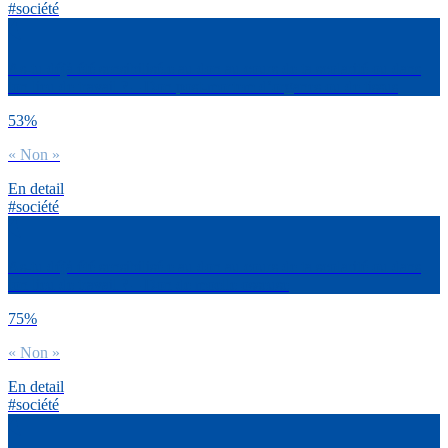
#société
As-tu déjà été sensibilisé.e au don au cours de ta scolarité ou dans
ton lieu de travail ? – Don post-mortem d’organes ou de tissus
53%
« Non »
En detail
#société
As-tu déjà été sensibilisé.e au don au cours de ta scolarité ou dans
ton lieu de travail ? – Don de moelle osseuse
75%
« Non »
En detail
#société