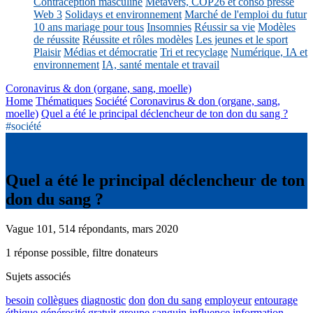
Contraception masculine
Métavers, COP26 et conso presse
Web 3
Solidays et environnement
Marché de l'emploi du futur
10 ans mariage pour tous
Insomnies
Réussir sa vie
Modèles
de réussite
Réussite et rôles modèles
Les jeunes et le sport
Plaisir
Médias et démocratie
Tri et recyclage
Numérique, IA et
environnement
IA, santé mentale et travail
Coronavirus & don (organe, sang, moelle)
Home
Thématiques
Société
Coronavirus & don (organe, sang,
moelle)
Quel a été le principal déclencheur de ton don du sang ?
#société
Quel a été le principal déclencheur de ton
don du sang ?
Vague 101, 514 répondants, mars 2020
1 réponse possible, filtre donateurs
Sujets associés
besoin
collègues
diagnostic
don
don du sang
employeur
entourage
éthique
générosité
gratuit
groupe sanguin
influence
information