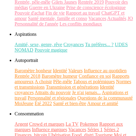
Rentrée, pêle-mêle
Gilets Jaunes
Rentrée 2019
Pouvoir des
médias
Guerre en Ukraine
Prise de conscience écologique
Pouvoir d'achat
Fin de vie
Rapport au travail
ChatGPT et
amour
Santé mentale, famille et conso
Vacances
Actualités
JO
Personnalité de l'année
Les conflits mondiaux
Aspirations
Amitié, sexe, genre, rêve
Croyances
Tu préfères... ?
UDES
NOMAD
Pouvoir magique
Autoportrait
Baromètre bonheur
Identité
Valeurs
Influence au quotidien
Rentrée 2018
Baromètre humeur
Confiance en soi
Rapports
amoureux
A choisir
Pêle-mêle
Tabous et polémiques
Normes
et transmissions
Transmission et générations
Identité
croyances
Attraits du pouvoir
Je n'ai jamais...
Aspirations et
travail
Personnalité et régionales
Questions de la communauté
MoiJeune
Été 2022
Santé et bien-être
Amour et amitié
Consommation
Argent
Crowd et marques
La TV
Pokemon
Rapport aux
marques
Influence marques
Vacances
Séries 1
Séries 2
Finances, bitcoin
Ubérisation
Food, distri
Tourisme
Moi et