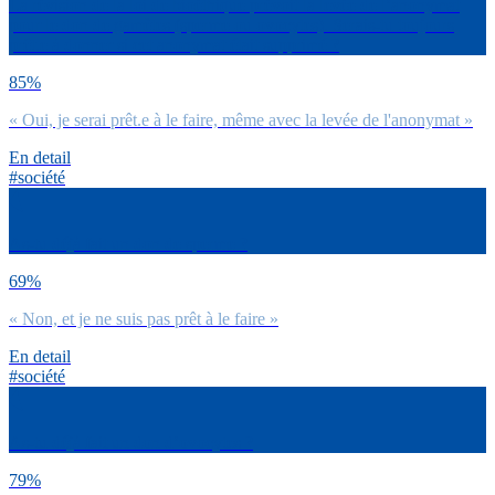
La révision de la loi de bioéthique prévoit la levée de l’anonymat
pour le don de gamètes (sperme ou ovocytes). Serais-tu toujours
prêt.e à donner si cet anonymat était supprimé ?
85%
« Oui, je serai prêt.e à le faire, même avec la levée de l'anonymat »
En detail
#société
As-tu déjà fait un don de sperme ?
69%
« Non, et je ne suis pas prêt à le faire »
En detail
#société
As-tu déjà fait un don d’ovocytes ?
79%