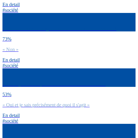
En detail
#société
Te sens-tu assez renseigné.e sur le don de moelle osseuse ?
73%
« Non »
En detail
#société
As-tu déjà entendu parler du don de moelle osseuse ?
53%
« Oui et je sais précisément de quoi il s'agit »
En detail
#société