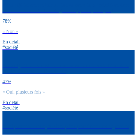
As-tu déjà été sensibilisé.e au don au cours de ta scolarité ou dans
ton lieu de travail ? – Don de gamètes (sperme, ovocytes)
78%
« Non »
En detail
#société
As-tu déjà été sensibilisé.e au don au cours de ta scolarité ou dans
ton lieu de travail ? – Don de sang
47%
« Oui, plusieurs fois »
En detail
#société
Et toi personnellement, serais-tu prêt.e pour donner tes organes ou
tissus à ta mort (pas tout de suite hein !) ?