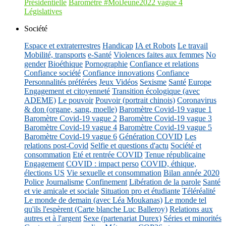
Présidentielle
Baromètre #MoiJeune2022 vague 4
Législatives
Société
Espace et extraterrestres
Handicap
IA et Robots
Le travail
Mobilité, transports
e-Santé
Violences faites aux femmes
No
gender
Bioéthique
Pornographie
Confiance et relations
Confiance société
Confiance innovations
Confiance
Personnalités préférées
Jeux Vidéos
Sexisme
Santé
Europe
Engagement et citoyenneté
Transition écologique (avec
ADEME)
Le pouvoir
Pouvoir (portrait chinois)
Coronavirus
& don (organe, sang, moelle)
Baromètre Covid-19 vague 1
Baromètre Covid-19 vague 2
Baromètre Covid-19 vague 3
Baromètre Covid-19 vague 4
Baromètre Covid-19 vague 5
Baromètre Covid-19 vague 6
Génération COVID
Les
relations post-Covid
Selfie et questions d'actu
Société et
consommation
Eté et rentrée COVID
Tenue républicaine
Engagement
COVID : impact perso
COVID, éthique,
élections US
Vie sexuelle et consommation
Bilan année 2020
Police
Journalisme
Confinement
Libération de la parole
Santé
et vie amicale et sociale
Situation pro et étudiante
Téléréalité
Le monde de demain (avec Léa Moukanas)
Le monde tel
qu'ils l'espèrent (Carte blanche Luc Balleroy)
Relations aux
autres et à l'argent
Sexe (partenariat Durex)
Séries et minorités