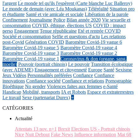
l'argent
Le monde tel qu'ils l'espèrent (Carte blanche Luc Balleroy)
Le monde de demain (avec Léa Moukanas)
Téléréalité
Situation pro
et étudiante
Santé et vie amicale et sociale
Libération de la parole
Confinement
Journalisme
Police
Bilan année 2020
Vie sexuelle et
consommation
COVID, éthique, élections US
COVID : impact
perso
Engagement
Tenue républicaine
Eté et rentrée COVID
Société et consommation
Selfie et questions d'actu
Les relations
post-Covid
Génération COVID
Baromètre Covid-19 vague 6
Baromètre Covid-19 vague 5
Baromètre Covid-19 vague 4
Baromètre Covid-19 vague 3
Baromètre Covid-19 vague 2
Baromètre Covid-19 vague 1
Coronavirus & don (organe, sang,
moelle)
Pouvoir (portrait chinois)
Le pouvoir
Transition écologique
(avec ADEME)
Engagement et citoyenneté
Europe
Santé
Sexisme
Jeux Vidéos
Personnalités préférées
Confiance
Confiance
innovations
Confiance société
Confiance et relations
Pornographie
Bioéthique
No gender
Violences faites aux femmes
e-Santé
Handicap
Mobilité, transports
IA et Robots
Espace et extraterrestres
Le travail
Sexe (partenariat Durex)
+
CATÉGORIES
Actualité
Attentats 13 nov. n+1
Brexit
Elections US - Portrait chinois
Nice
Nuit Debout
Fake News
Influence information
Mai 68