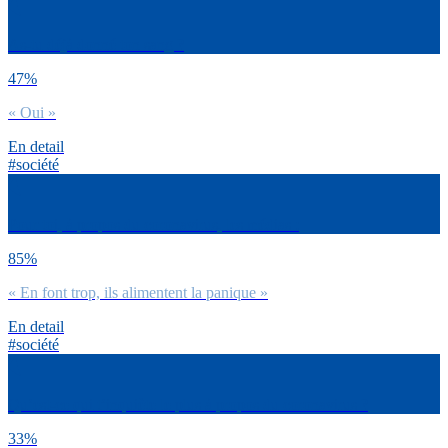
As-tu déjà donné ton sang ?
47%
« Oui »
En detail
#société
Pour toi, à propos du coronavirus, les médias :
85%
« En font trop, ils alimentent la panique »
En detail
#société
Qu’est-ce qui t’inquiète le plus à propos du coronavirus ?
33%