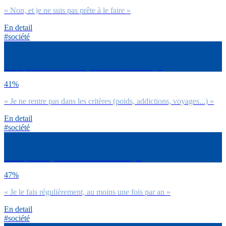
« Non, et je ne suis pas prête à le faire »
En detail
#société
Pour quelle raison tu n’as jamais donné ton sang ?
41%
« Je ne rentre pas dans les critères (poids, addictions, voyages...) »
En detail
#société
Avec quelle régularité donnes-tu ton sang ?
47%
« Je le fais régulièrement, au moins une fois par an »
En detail
#société