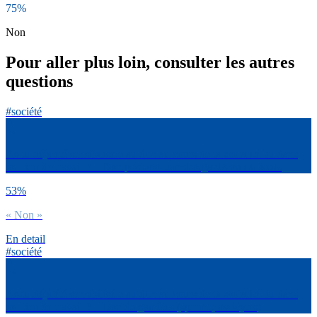
75%
Non
Pour aller plus loin, consulter les autres
questions
#société
As-tu déjà été sensibilisé.e au don au cours de ta scolarité ou dans
ton lieu de travail ? – Don post-mortem d’organes ou de tissus
53%
« Non »
En detail
#société
As-tu déjà été sensibilisé.e au don au cours de ta scolarité ou dans
ton lieu de travail ? – Don de gamètes (sperme, ovocytes)