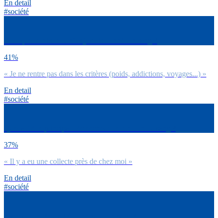
En detail
#société
Pour quelle raison tu n’as jamais donné ton sang ?
41%
« Je ne rentre pas dans les critères (poids, addictions, voyages...) »
En detail
#société
Quel a été le principal déclencheur de ton don du sang ?
37%
« Il y a eu une collecte près de chez moi »
En detail
#société
Avec quelle régularité donnes-tu ton sang ?