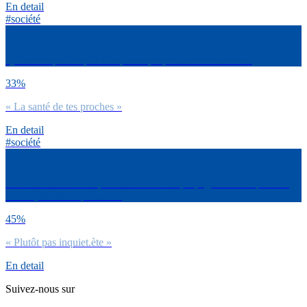
En detail
#société
Qu’est-ce qui t’inquiète le plus à propos du coronavirus ?
33%
« La santé de tes proches »
En detail
#société
Face au coronavirus qui commence à se propager en Europe et en
France, dirais-tu que tu es :
45%
« Plutôt pas inquiet.ète »
En detail
Suivez-nous sur