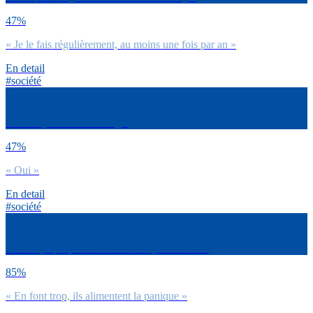
47%
« Je le fais régulièrement, au moins une fois par an »
En detail
#société
As-tu déjà donné ton sang ?
47%
« Oui »
En detail
#société
Pour toi, à propos du coronavirus, les médias :
85%
« En font trop, ils alimentent la panique »