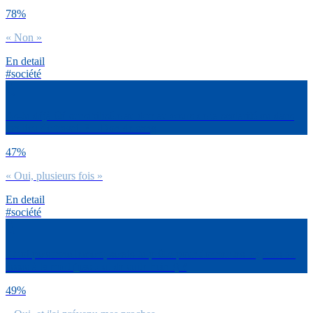
78%
« Non »
En detail
#société
As-tu déjà été sensibilisé.e au don au cours de ta scolarité ou dans
ton lieu de travail ? – Don de sang
47%
« Oui, plusieurs fois »
En detail
#société
Et toi personnellement, serais-tu prêt.e pour donner tes organes ou
tissus à ta mort (pas tout de suite hein !) ?
49%