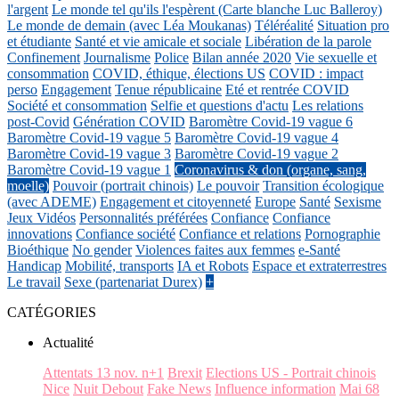
l'argent
Le monde tel qu'ils l'espèrent (Carte blanche Luc Balleroy)
Le monde de demain (avec Léa Moukanas)
Téléréalité
Situation pro
et étudiante
Santé et vie amicale et sociale
Libération de la parole
Confinement
Journalisme
Police
Bilan année 2020
Vie sexuelle et
consommation
COVID, éthique, élections US
COVID : impact
perso
Engagement
Tenue républicaine
Eté et rentrée COVID
Société et consommation
Selfie et questions d'actu
Les relations
post-Covid
Génération COVID
Baromètre Covid-19 vague 6
Baromètre Covid-19 vague 5
Baromètre Covid-19 vague 4
Baromètre Covid-19 vague 3
Baromètre Covid-19 vague 2
Baromètre Covid-19 vague 1
Coronavirus & don (organe, sang,
moelle)
Pouvoir (portrait chinois)
Le pouvoir
Transition écologique
(avec ADEME)
Engagement et citoyenneté
Europe
Santé
Sexisme
Jeux Vidéos
Personnalités préférées
Confiance
Confiance
innovations
Confiance société
Confiance et relations
Pornographie
Bioéthique
No gender
Violences faites aux femmes
e-Santé
Handicap
Mobilité, transports
IA et Robots
Espace et extraterrestres
Le travail
Sexe (partenariat Durex)
+
CATÉGORIES
Actualité
Attentats 13 nov. n+1
Brexit
Elections US - Portrait chinois
Nice
Nuit Debout
Fake News
Influence information
Mai 68