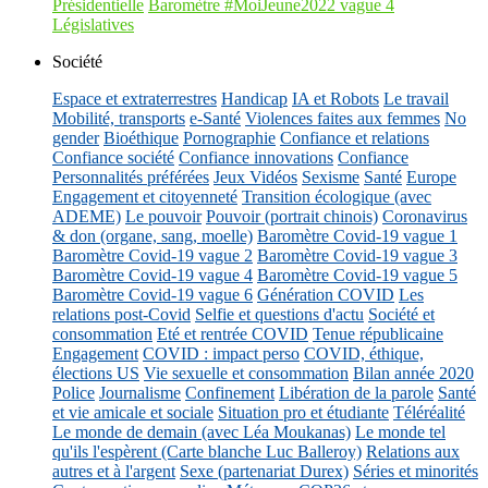
Présidentielle
Baromètre #MoiJeune2022 vague 4
Législatives
Société
Espace et extraterrestres
Handicap
IA et Robots
Le travail
Mobilité, transports
e-Santé
Violences faites aux femmes
No
gender
Bioéthique
Pornographie
Confiance et relations
Confiance société
Confiance innovations
Confiance
Personnalités préférées
Jeux Vidéos
Sexisme
Santé
Europe
Engagement et citoyenneté
Transition écologique (avec
ADEME)
Le pouvoir
Pouvoir (portrait chinois)
Coronavirus
& don (organe, sang, moelle)
Baromètre Covid-19 vague 1
Baromètre Covid-19 vague 2
Baromètre Covid-19 vague 3
Baromètre Covid-19 vague 4
Baromètre Covid-19 vague 5
Baromètre Covid-19 vague 6
Génération COVID
Les
relations post-Covid
Selfie et questions d'actu
Société et
consommation
Eté et rentrée COVID
Tenue républicaine
Engagement
COVID : impact perso
COVID, éthique,
élections US
Vie sexuelle et consommation
Bilan année 2020
Police
Journalisme
Confinement
Libération de la parole
Santé
et vie amicale et sociale
Situation pro et étudiante
Téléréalité
Le monde de demain (avec Léa Moukanas)
Le monde tel
qu'ils l'espèrent (Carte blanche Luc Balleroy)
Relations aux
autres et à l'argent
Sexe (partenariat Durex)
Séries et minorités