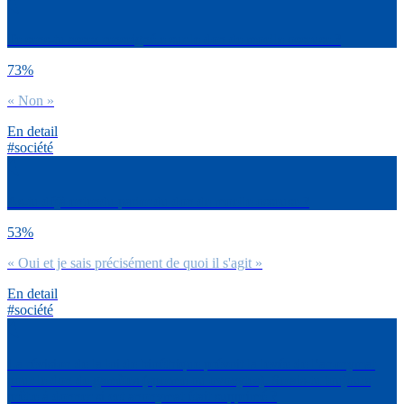
Te sens-tu assez renseigné.e sur le don de moelle osseuse ?
73%
« Non »
En detail
#société
As-tu déjà entendu parler du don de moelle osseuse ?
53%
« Oui et je sais précisément de quoi il s'agit »
En detail
#société
La révision de la loi de bioéthique prévoit la levée de l’anonymat
pour le don de gamètes (sperme ou ovocytes). Serais-tu toujours
prêt.e à donner si cet anonymat était supprimé ?