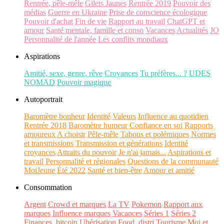
Rentrée, pêle-mêle
Gilets Jaunes
Rentrée 2019
Pouvoir des
médias
Guerre en Ukraine
Prise de conscience écologique
Pouvoir d'achat
Fin de vie
Rapport au travail
ChatGPT et
amour
Santé mentale, famille et conso
Vacances
Actualités
JO
Personnalité de l'année
Les conflits mondiaux
Aspirations
Amitié, sexe, genre, rêve
Croyances
Tu préfères... ?
UDES
NOMAD
Pouvoir magique
Autoportrait
Baromètre bonheur
Identité
Valeurs
Influence au quotidien
Rentrée 2018
Baromètre humeur
Confiance en soi
Rapports
amoureux
A choisir
Pêle-mêle
Tabous et polémiques
Normes
et transmissions
Transmission et générations
Identité
croyances
Attraits du pouvoir
Je n'ai jamais...
Aspirations et
travail
Personnalité et régionales
Questions de la communauté
MoiJeune
Été 2022
Santé et bien-être
Amour et amitié
Consommation
Argent
Crowd et marques
La TV
Pokemon
Rapport aux
marques
Influence marques
Vacances
Séries 1
Séries 2
Finances, bitcoin
Ubérisation
Food, distri
Tourisme
Moi et