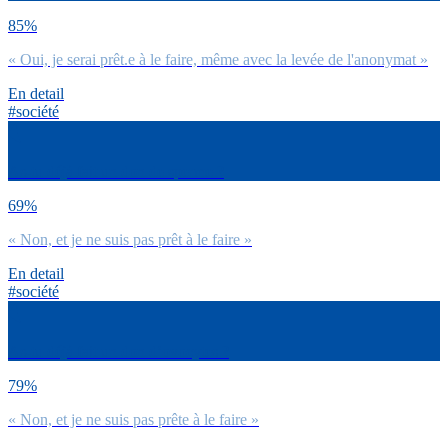
85%
« Oui, je serai prêt.e à le faire, même avec la levée de l'anonymat »
En detail
#société
As-tu déjà fait un don de sperme ?
69%
« Non, et je ne suis pas prêt à le faire »
En detail
#société
As-tu déjà fait un don d’ovocytes ?
79%
« Non, et je ne suis pas prête à le faire »