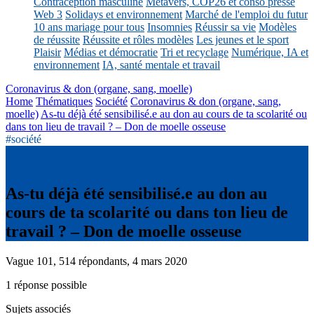
Contraception masculine
Métavers, COP26 et conso presse
Web 3
Solidays et environnement
Marché de l'emploi du futur
10 ans mariage pour tous
Insomnies
Réussir sa vie
Modèles
de réussite
Réussite et rôles modèles
Les jeunes et le sport
Plaisir
Médias et démocratie
Tri et recyclage
Numérique, IA et
environnement
IA, santé mentale et travail
Coronavirus & don (organe, sang, moelle)
Home
Thématiques
Société
Coronavirus & don (organe, sang,
moelle)
As-tu déjà été sensibilisé.e au don au cours de ta scolarité ou
dans ton lieu de travail ? – Don de moelle osseuse
#société
As-tu déjà été sensibilisé.e au don au
cours de ta scolarité ou dans ton lieu de
travail ? – Don de moelle osseuse
Vague 101, 514 répondants, 4 mars 2020
1 réponse possible
Sujets associés