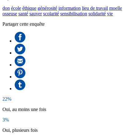
don
école
éthique
générosité
information
lieu de travail
moelle
osseuse
santé
sauver
scolarité
sensibilisation
solidarité
vie
Partager cette enquête
22%
Oui, au moins une fois
3%
Oui, plusieurs fois