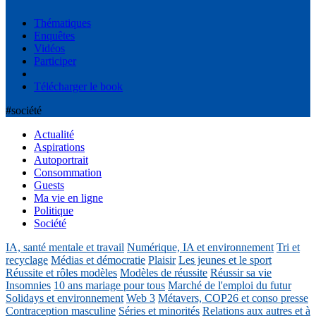
Thématiques
Enquêtes
Vidéos
Participer
Télécharger le book
#société
Actualité
Aspirations
Autoportrait
Consommation
Guests
Ma vie en ligne
Politique
Société
IA, santé mentale et travail
Numérique, IA et environnement
Tri et
recyclage
Médias et démocratie
Plaisir
Les jeunes et le sport
Réussite et rôles modèles
Modèles de réussite
Réussir sa vie
Insomnies
10 ans mariage pour tous
Marché de l'emploi du futur
Solidays et environnement
Web 3
Métavers, COP26 et conso presse
Contraception masculine
Séries et minorités
Relations aux autres et à