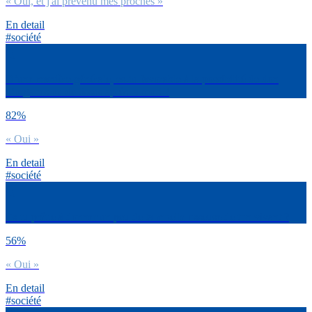
« Oui, et j'ai prévenu mes proches »
En detail
#société
D’une manière générale, es-tu favorable à la possibilité de don
d’organes ou de tissus après la mort ?
82%
« Oui »
En detail
#société
Es-tu prêt.e à donner un peu de ta moelle osseuse de ton vivant ?
56%
« Oui »
En detail
#société