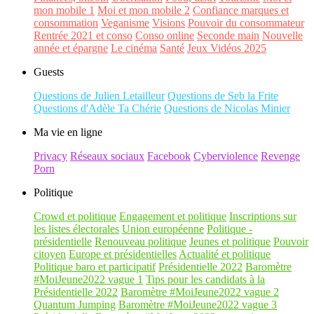
mon mobile 1
Moi et mon mobile 2
Confiance marques et
consommation
Veganisme
Visions
Pouvoir du consommateur
Rentrée 2021 et conso
Conso online
Seconde main
Nouvelle
année et épargne
Le cinéma
Santé
Jeux Vidéos 2025
Guests
Questions de Julien Letailleur
Questions de Seb la Frite
Questions d'Adèle Ta Chérie
Questions de Nicolas Minier
Ma vie en ligne
Privacy
Réseaux sociaux
Facebook
Cyberviolence
Revenge
Porn
Politique
Crowd et politique
Engagement et politique
Inscriptions sur
les listes électorales
Union européenne
Politique -
présidentielle
Renouveau politique
Jeunes et politique
Pouvoir
citoyen
Europe et présidentielles
Actualité et politique
Politique baro et participatif
Présidentielle 2022
Baromètre
#MoiJeune2022 vague 1
Tips pour les candidats à la
Présidentielle 2022
Baromètre #MoiJeune2022 vague 2
Quantum Jumping
Baromètre #MoiJeune2022 vague 3