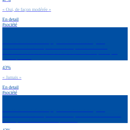
« Oui, de façon modérée »
En detail
#société
La crise sanitaire s’accompagne de nombreuses règles et
recommandations. Toi personnellement, tu fais des « mini
confinements » d’une semaine avant d’aller voir tes parents, tes
grands-parents :
43%
« Jamais »
En detail
#société
La crise sanitaire s’accompagne de nombreuses règles et
recommandations. Toi personnellement, tu limites tes interactions
sociales, tes soirées et sorties à plusieurs :