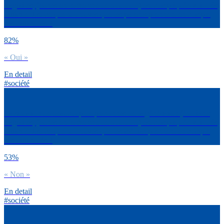
stagiaires, jeunes en recherche de boulot…) est compliquée voir très
difficile. Est-ce que tu trouves que les parents prennent en compte
ces difficultés ?
82%
« Oui »
En detail
#société
La situation de beaucoup de personnes de ta génération (étudiants,
stagiaires, jeunes en recherche de boulot…) est compliquée voir très
difficile. Est-ce que tu trouves que les médias prennent en compte
ces difficultés ?
53%
« Non »
En detail
#société