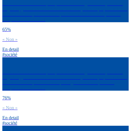
La situation de beaucoup de personnes de ta génération (étudiants,
stagiaires, jeunes en recherche de boulot…) est compliquée voir très
difficile. Est-ce que tu trouves que l’institution sanitaire prend en
compte ces difficultés ?
65%
« Non »
En detail
#société
La situation de beaucoup de personnes de ta génération (étudiants,
stagiaires, jeunes en recherche de boulot…) est compliquée voir très
difficile. Est-ce que tu trouves que le gouvernement prend en
compte ces difficultés ?
76%
« Non »
En detail
#société