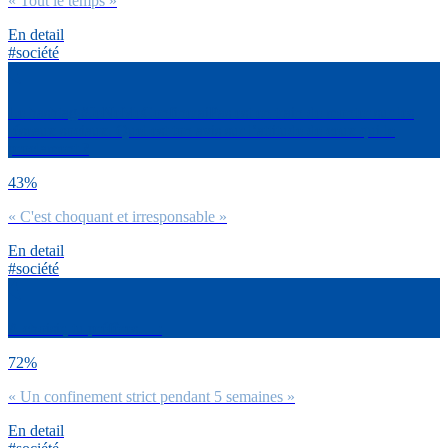
« Tout le temps »
En detail
#société
Le hashtag #JeNeMeConfineraiPas est en train de monter sur les
réseaux sociaux. Quel est ton avis sur l’attitude de ceux qui le
proclament ?
43%
« C'est choquant et irresponsable »
En detail
#société
A choisir, tu préfères… :
72%
« Un confinement strict pendant 5 semaines »
En detail