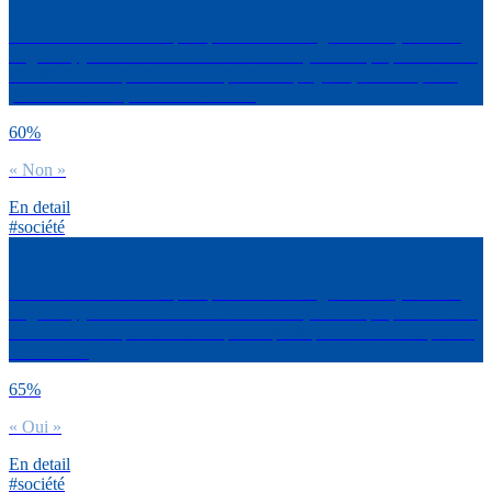
La situation de beaucoup de personnes de ta génération (étudiants,
stagiaires, jeunes en recherche de boulot…) est compliquée voir très
difficile. Est-ce que tu trouves que les employeurs, les entreprises
prennent en compte ces difficultés ?
60%
« Non »
En detail
#société
La situation de beaucoup de personnes de ta génération (étudiants,
stagiaires, jeunes en recherche de boulot…) est compliquée voir très
difficile. Est-ce que tu trouves que les profs prennent en compte ces
difficultés ?
65%
« Oui »
En detail
#société