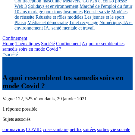
Contraception masculine
Métavers, COP26 et conso presse
Web 3
Solidays et environnement
Marché de l'emploi du futur
10 ans mariage pour tous
Insomnies
Réussir sa vie
Modèles
de réussite
Réussite et rôles modèles
Les jeunes et le sport
Plaisir
Médias et démocratie
Tri et recyclage
Numérique, IA et
environnement
IA, santé mentale et travail
Confinement
Home
Thématiques
Société
Confinement
A quoi ressemblent tes
samedis soirs en mode Covid ?
#société
A quoi ressemblent tes samedis soirs en
mode Covid ?
Vague 122, 525 répondants, 29 janvier 2021
1 réponse possible
Sujets associés
coronavirus
COVID
crise sanitaire
netflix
soirées
sorties
vie sociale