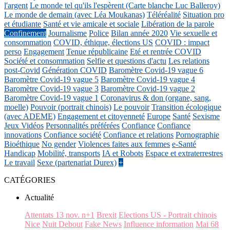
l'argent
Le monde tel qu'ils l'espèrent (Carte blanche Luc Balleroy)
Le monde de demain (avec Léa Moukanas)
Téléréalité
Situation pro
et étudiante
Santé et vie amicale et sociale
Libération de la parole
Confinement
Journalisme
Police
Bilan année 2020
Vie sexuelle et
consommation
COVID, éthique, élections US
COVID : impact
perso
Engagement
Tenue républicaine
Eté et rentrée COVID
Société et consommation
Selfie et questions d'actu
Les relations
post-Covid
Génération COVID
Baromètre Covid-19 vague 6
Baromètre Covid-19 vague 5
Baromètre Covid-19 vague 4
Baromètre Covid-19 vague 3
Baromètre Covid-19 vague 2
Baromètre Covid-19 vague 1
Coronavirus & don (organe, sang,
moelle)
Pouvoir (portrait chinois)
Le pouvoir
Transition écologique
(avec ADEME)
Engagement et citoyenneté
Europe
Santé
Sexisme
Jeux Vidéos
Personnalités préférées
Confiance
Confiance
innovations
Confiance société
Confiance et relations
Pornographie
Bioéthique
No gender
Violences faites aux femmes
e-Santé
Handicap
Mobilité, transports
IA et Robots
Espace et extraterrestres
Le travail
Sexe (partenariat Durex)
+
CATÉGORIES
Actualité
Attentats 13 nov. n+1
Brexit
Elections US - Portrait chinois
Nice
Nuit Debout
Fake News
Influence information
Mai 68