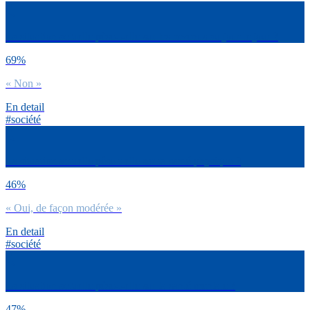
La situation actuelle pèse-t-elle sur tes revenus au jour le jour ?
69%
« Non »
En detail
#société
La situation actuelle pèse-t-elle sur ta santé physique ?
46%
« Oui, de façon modérée »
En detail
#société
La situation actuelle pèse-t-elle sur ta santé mentale ?
47%