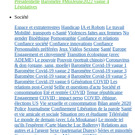
Présidentielle
Baromètre #MoiJeune2022 vague 4
Législatives
Société
Espace et extraterrestres
Handicap
IA et Robots
Le travail
Mobilité, transports
e-Santé
Violences faites aux femmes
No
gender
Bioéthique
Pornographie
Confiance et relations
Confiance société
Confiance innovations
Confiance
Personnalités préférées
Jeux Vidéos
Sexisme
Santé
Europe
Engagement et citoyenneté
Transition écologique (avec
ADEME)
Le pouvoir
Pouvoir (portrait chinois)
Coronavirus
& don (organe, sang, moelle)
Baromètre Covid-19 vague 1
Baromètre Covid-19 vague 2
Baromètre Covid-19 vague 3
Baromètre Covid-19 vague 4
Baromètre Covid-19 vague 5
Baromètre Covid-19 vague 6
Génération COVID
Les
relations post-Covid
Selfie et questions d'actu
Société et
consommation
Eté et rentrée COVID
Tenue républicaine
Engagement
COVID : impact perso
COVID, éthique,
élections US
Vie sexuelle et consommation
Bilan année 2020
Police
Journalisme
Confinement
Libération de la parole
Santé
et vie amicale et sociale
Situation pro et étudiante
Téléréalité
Le monde de demain (avec Léa Moukanas)
Le monde tel
qu'ils l'espèrent (Carte blanche Luc Balleroy)
Relations aux
autres et à l'argent
Sexe (partenariat Durex)
Séries et minorités