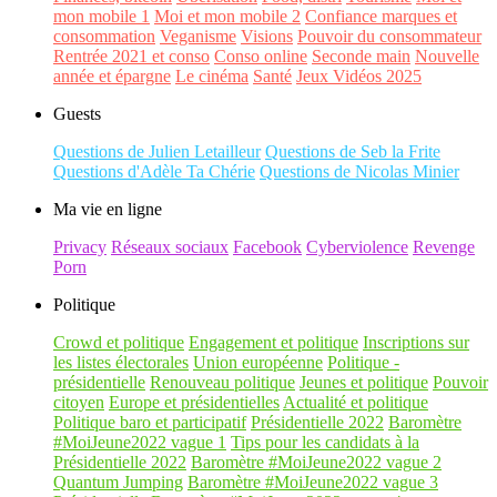
mon mobile 1
Moi et mon mobile 2
Confiance marques et
consommation
Veganisme
Visions
Pouvoir du consommateur
Rentrée 2021 et conso
Conso online
Seconde main
Nouvelle
année et épargne
Le cinéma
Santé
Jeux Vidéos 2025
Guests
Questions de Julien Letailleur
Questions de Seb la Frite
Questions d'Adèle Ta Chérie
Questions de Nicolas Minier
Ma vie en ligne
Privacy
Réseaux sociaux
Facebook
Cyberviolence
Revenge
Porn
Politique
Crowd et politique
Engagement et politique
Inscriptions sur
les listes électorales
Union européenne
Politique -
présidentielle
Renouveau politique
Jeunes et politique
Pouvoir
citoyen
Europe et présidentielles
Actualité et politique
Politique baro et participatif
Présidentielle 2022
Baromètre
#MoiJeune2022 vague 1
Tips pour les candidats à la
Présidentielle 2022
Baromètre #MoiJeune2022 vague 2
Quantum Jumping
Baromètre #MoiJeune2022 vague 3