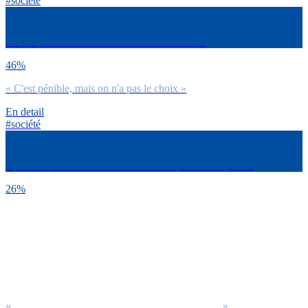
#société
La perspective d’un nouveau confinement… ?
46%
« C'est pénible, mais on n'a pas le choix »
En detail
#société
Après ce premier mois de l’année 2021, comment ça va ?
26%
«
»