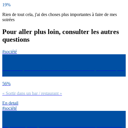
19%
Rien de tout cela, j'ai des choses plus importantes à faire de mes
soirées
Pour aller plus loin, consulter les autres
questions
#société
Tu as hâte qu’on en ait terminé avec le Coronavirus, avant tout pour
:
56%
« Sortir dans un bar / restaurant »
En detail
#société
En juin 2020, la majorité d’entre vous refusaient la qualification de