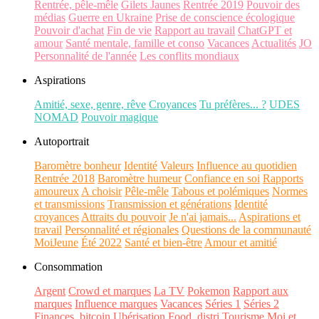
Rentrée, pêle-mêle
Gilets Jaunes
Rentrée 2019
Pouvoir des
médias
Guerre en Ukraine
Prise de conscience écologique
Pouvoir d'achat
Fin de vie
Rapport au travail
ChatGPT et
amour
Santé mentale, famille et conso
Vacances
Actualités
JO
Personnalité de l'année
Les conflits mondiaux
Aspirations
Amitié, sexe, genre, rêve
Croyances
Tu préfères... ?
UDES
NOMAD
Pouvoir magique
Autoportrait
Baromètre bonheur
Identité
Valeurs
Influence au quotidien
Rentrée 2018
Baromètre humeur
Confiance en soi
Rapports
amoureux
A choisir
Pêle-mêle
Tabous et polémiques
Normes
et transmissions
Transmission et générations
Identité
croyances
Attraits du pouvoir
Je n'ai jamais...
Aspirations et
travail
Personnalité et régionales
Questions de la communauté
MoiJeune
Été 2022
Santé et bien-être
Amour et amitié
Consommation
Argent
Crowd et marques
La TV
Pokemon
Rapport aux
marques
Influence marques
Vacances
Séries 1
Séries 2
Finances, bitcoin
Ubérisation
Food, distri
Tourisme
Moi et