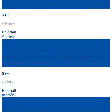
‘Génération COVID’. Qu’en penses-tu aujourd’hui ? Est-ce que tu
te reconnais dans cette appellation Génération Covid ?
69%
« Non »
En detail
#société
La situation de beaucoup de personnes de ta génération (étudiants,
stagiaires, jeunes en recherche de boulot…) est compliquée voir très
difficile. Est-ce que tu trouves que les grands-parents prennent en
compte ces difficultés ?
65%
« Oui »
En detail
#société
La situation de beaucoup de personnes de ta génération (étudiants,