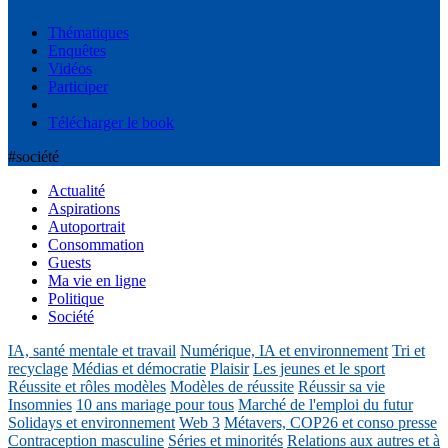
Thématiques
Enquêtes
Vidéos
Participer
Télécharger le book
#société
Actualité
Aspirations
Autoportrait
Consommation
Guests
Ma vie en ligne
Politique
Société
IA, santé mentale et travail
Numérique, IA et environnement
Tri et
recyclage
Médias et démocratie
Plaisir
Les jeunes et le sport
Réussite et rôles modèles
Modèles de réussite
Réussir sa vie
Insomnies
10 ans mariage pour tous
Marché de l'emploi du futur
Solidays et environnement
Web 3
Métavers, COP26 et conso presse
Contraception masculine
Séries et minorités
Relations aux autres et à