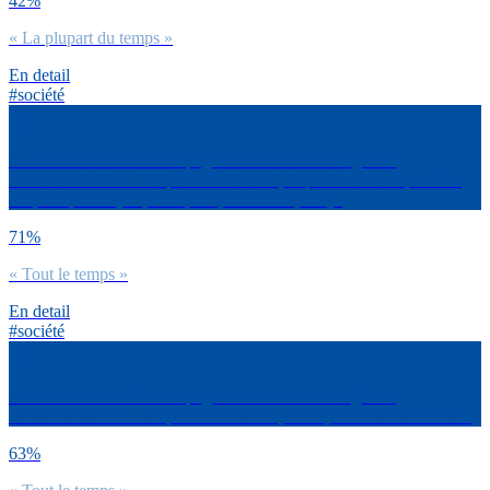
42%
« La plupart du temps »
En detail
#société
La crise sanitaire s’accompagne de nombreuses règles et
recommandations. Toi personnellement, tu portes un masque dans
l’espace public (rue, transports, travail/fac, etc.) :
71%
« Tout le temps »
En detail
#société
La crise sanitaire s’accompagne de nombreuses règles et
recommandations. Toi personnellement, tu respectes le couvre-feu :
63%