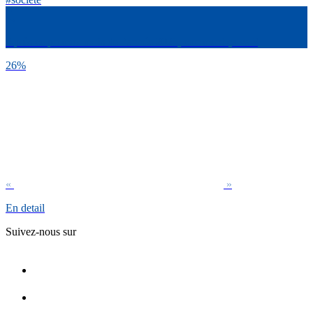
Après ce premier mois de l’année 2021, comment ça va ?
26%
«
»
En detail
Suivez-nous sur