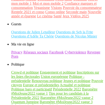
mon mobile 1
Moi et mon mobile 2
Confiance marques et
consommation
Veganisme
Visions
Pouvoir du consommateur
Rentrée 2021 et conso
Conso online
Seconde main
Nouvelle
année et épargne
Le cinéma
Santé
Jeux Vidéos 2025
Guests
Questions de Julien Letailleur
Questions de Seb la Frite
Questions d'Adèle Ta Chérie
Questions de Nicolas Minier
Ma vie en ligne
Privacy
Réseaux sociaux
Facebook
Cyberviolence
Revenge
Porn
Politique
Crowd et politique
Engagement et politique
Inscriptions sur
les listes électorales
Union européenne
Politique -
présidentielle
Renouveau politique
Jeunes et politique
Pouvoir
citoyen
Europe et présidentielles
Actualité et politique
Politique baro et participatif
Présidentielle 2022
Baromètre
#MoiJeune2022 vague 1
Tips pour les candidats à la
Présidentielle 2022
Baromètre #MoiJeune2022 vague 2
Quantum Jumping
Baromètre #MoiJeune2022 vague 3