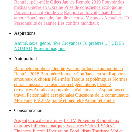
Rentrée, pêle-mêle
Gilets Jaunes
Rentrée 2019
Pouvoir des
médias
Guerre en Ukraine
Prise de conscience écologique
Pouvoir d'achat
Fin de vie
Rapport au travail
ChatGPT et
amour
Santé mentale, famille et conso
Vacances
Actualités
JO
Personnalité de l'année
Les conflits mondiaux
Aspirations
Amitié, sexe, genre, rêve
Croyances
Tu préfères... ?
UDES
NOMAD
Pouvoir magique
Autoportrait
Baromètre bonheur
Identité
Valeurs
Influence au quotidien
Rentrée 2018
Baromètre humeur
Confiance en soi
Rapports
amoureux
A choisir
Pêle-mêle
Tabous et polémiques
Normes
et transmissions
Transmission et générations
Identité
croyances
Attraits du pouvoir
Je n'ai jamais...
Aspirations et
travail
Personnalité et régionales
Questions de la communauté
MoiJeune
Été 2022
Santé et bien-être
Amour et amitié
Consommation
Argent
Crowd et marques
La TV
Pokemon
Rapport aux
marques
Influence marques
Vacances
Séries 1
Séries 2
Finances, bitcoin
Ubérisation
Food, distri
Tourisme
Moi et