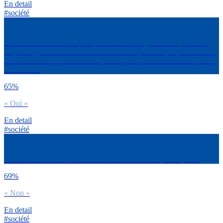
En detail
#société
La situation de beaucoup de personnes de ta génération (étudiants,
stagiaires, jeunes en recherche de boulot…) est compliquée voir très
difficile. Est-ce que tu trouves que les profs prennent en compte ces
difficultés ?
65%
« Oui »
En detail
#société
La situation actuelle pèse-t-elle sur tes revenus au jour le jour ?
69%
« Non »
En detail
#société