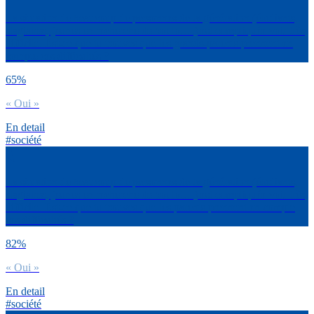
La situation de beaucoup de personnes de ta génération (étudiants,
stagiaires, jeunes en recherche de boulot…) est compliquée voir très
difficile. Est-ce que tu trouves que les grands-parents prennent en
compte ces difficultés ?
65%
« Oui »
En detail
#société
La situation de beaucoup de personnes de ta génération (étudiants,
stagiaires, jeunes en recherche de boulot…) est compliquée voir très
difficile. Est-ce que tu trouves que les parents prennent en compte
ces difficultés ?
82%
« Oui »
En detail
#société