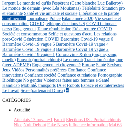
l'argent
Le monde tel qu'ils l'espèrent (Carte blanche Luc Balleroy)
Le monde de demain (avec Léa Moukanas)
Téléréalité
Situation pro
et étudiante
Santé et vie amicale et sociale
Libération de la parole
Confinement
Journalisme
Police
Bilan année 2020
Vie sexuelle et
consommation
COVID, éthique, élections US
COVID : impact
perso
Engagement
Tenue républicaine
Eté et rentrée COVID
Société et consommation
Selfie et questions d'actu
Les relations
post-Covid
Génération COVID
Baromètre Covid-19 vague 6
Baromètre Covid-19 vague 5
Baromètre Covid-19 vague 4
Baromètre Covid-19 vague 3
Baromètre Covid-19 vague 2
Baromètre Covid-19 vague 1
Coronavirus & don (organe, sang,
moelle)
Pouvoir (portrait chinois)
Le pouvoir
Transition écologique
(avec ADEME)
Engagement et citoyenneté
Europe
Santé
Sexisme
Jeux Vidéos
Personnalités préférées
Confiance
Confiance
innovations
Confiance société
Confiance et relations
Pornographie
Bioéthique
No gender
Violences faites aux femmes
e-Santé
Handicap
Mobilité, transports
IA et Robots
Espace et extraterrestres
Le travail
Sexe (partenariat Durex)
+
CATÉGORIES
Actualité
Attentats 13 nov. n+1
Brexit
Elections US - Portrait chinois
Nice
Nuit Debout
Fake News
Influence information
Mai 68