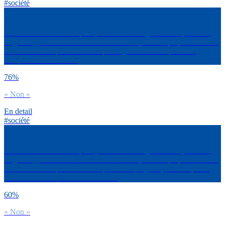
#société
La situation de beaucoup de personnes de ta génération (étudiants,
stagiaires, jeunes en recherche de boulot…) est compliquée voir très
difficile. Est-ce que tu trouves que le gouvernement prend en
compte ces difficultés ?
76%
« Non »
En detail
#société
La situation de beaucoup de personnes de ta génération (étudiants,
stagiaires, jeunes en recherche de boulot…) est compliquée voir très
difficile. Est-ce que tu trouves que les employeurs, les entreprises
prennent en compte ces difficultés ?
60%
« Non »