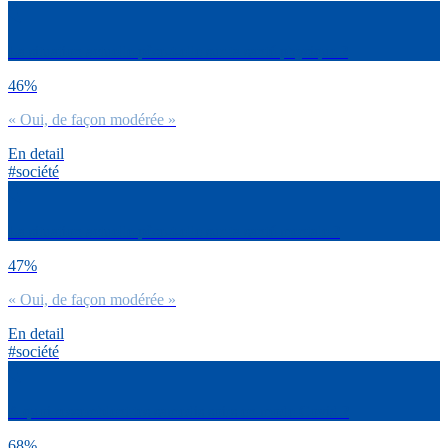
La situation actuelle pèse-t-elle sur ta santé physique ?
46%
« Oui, de façon modérée »
En detail
#société
La situation actuelle pèse-t-elle sur ta santé mentale ?
47%
« Oui, de façon modérée »
En detail
#société
A quoi ressemblent tes samedis soirs en mode Covid ?
68%