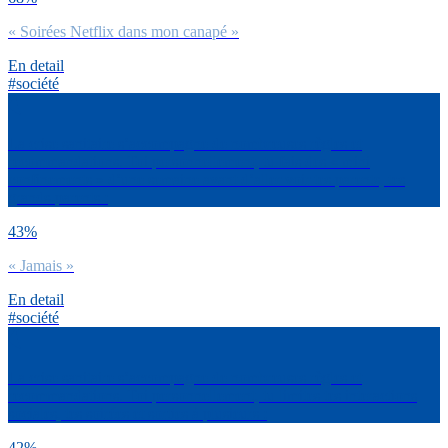
« Soirées Netflix dans mon canapé »
En detail
#société
La crise sanitaire s’accompagne de nombreuses règles et
recommandations. Toi personnellement, tu fais des « mini
confinements » d’une semaine avant d’aller voir tes parents, tes
grands-parents :
43%
« Jamais »
En detail
#société
La crise sanitaire s’accompagne de nombreuses règles et
recommandations. Toi personnellement, tu limites tes interactions
sociales, tes soirées et sorties à plusieurs :
42%