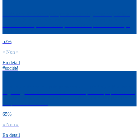
La situation de beaucoup de personnes de ta génération (étudiants,
stagiaires, jeunes en recherche de boulot…) est compliquée voir très
difficile. Est-ce que tu trouves que les médias prennent en compte
ces difficultés ?
53%
« Non »
En detail
#société
La situation de beaucoup de personnes de ta génération (étudiants,
stagiaires, jeunes en recherche de boulot…) est compliquée voir très
difficile. Est-ce que tu trouves que l’institution sanitaire prend en
compte ces difficultés ?
65%
« Non »
En detail