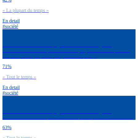
« La plupart du temps »
En detail
#société
La crise sanitaire s’accompagne de nombreuses règles et
recommandations. Toi personnellement, tu portes un masque dans
l’espace public (rue, transports, travail/fac, etc.) :
71%
« Tout le temps »
En detail
#société
La crise sanitaire s’accompagne de nombreuses règles et
recommandations. Toi personnellement, tu respectes le couvre-feu :
63%
« Tout le temps »