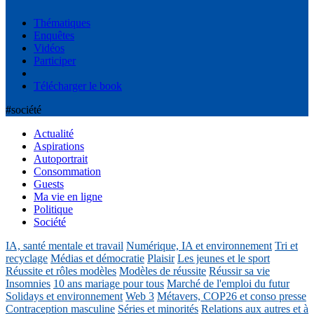
Thématiques
Enquêtes
Vidéos
Participer
Télécharger le book
#société
Actualité
Aspirations
Autoportrait
Consommation
Guests
Ma vie en ligne
Politique
Société
IA, santé mentale et travail
Numérique, IA et environnement
Tri et
recyclage
Médias et démocratie
Plaisir
Les jeunes et le sport
Réussite et rôles modèles
Modèles de réussite
Réussir sa vie
Insomnies
10 ans mariage pour tous
Marché de l'emploi du futur
Solidays et environnement
Web 3
Métavers, COP26 et conso presse
Contraception masculine
Séries et minorités
Relations aux autres et à