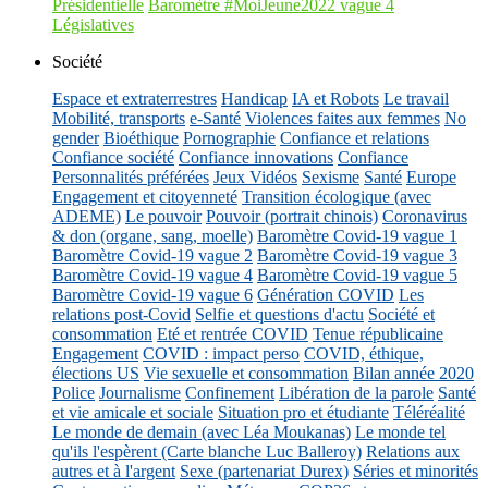
Présidentielle
Baromètre #MoiJeune2022 vague 4
Législatives
Société
Espace et extraterrestres
Handicap
IA et Robots
Le travail
Mobilité, transports
e-Santé
Violences faites aux femmes
No
gender
Bioéthique
Pornographie
Confiance et relations
Confiance société
Confiance innovations
Confiance
Personnalités préférées
Jeux Vidéos
Sexisme
Santé
Europe
Engagement et citoyenneté
Transition écologique (avec
ADEME)
Le pouvoir
Pouvoir (portrait chinois)
Coronavirus
& don (organe, sang, moelle)
Baromètre Covid-19 vague 1
Baromètre Covid-19 vague 2
Baromètre Covid-19 vague 3
Baromètre Covid-19 vague 4
Baromètre Covid-19 vague 5
Baromètre Covid-19 vague 6
Génération COVID
Les
relations post-Covid
Selfie et questions d'actu
Société et
consommation
Eté et rentrée COVID
Tenue républicaine
Engagement
COVID : impact perso
COVID, éthique,
élections US
Vie sexuelle et consommation
Bilan année 2020
Police
Journalisme
Confinement
Libération de la parole
Santé
et vie amicale et sociale
Situation pro et étudiante
Téléréalité
Le monde de demain (avec Léa Moukanas)
Le monde tel
qu'ils l'espèrent (Carte blanche Luc Balleroy)
Relations aux
autres et à l'argent
Sexe (partenariat Durex)
Séries et minorités