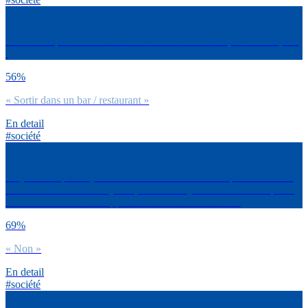
Tu as hâte qu’on en ait terminé avec le Coronavirus, avant tout pour
:
56%
« Sortir dans un bar / restaurant »
En detail
#société
En juin 2020, la majorité d’entre vous refusaient la qualification de
‘Génération COVID’. Qu’en penses-tu aujourd’hui ? Est-ce que tu
te reconnais dans cette appellation Génération Covid ?
69%
« Non »
En detail
#société