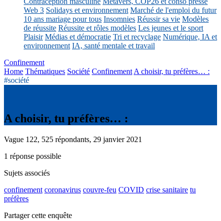
Contraception masculine
Métavers, COP26 et conso presse
Web 3
Solidays et environnement
Marché de l'emploi du futur
10 ans mariage pour tous
Insomnies
Réussir sa vie
Modèles
de réussite
Réussite et rôles modèles
Les jeunes et le sport
Plaisir
Médias et démocratie
Tri et recyclage
Numérique, IA et
environnement
IA, santé mentale et travail
Confinement
Home
Thématiques
Société
Confinement
A choisir, tu préfères… :
#société
A choisir, tu préfères… :
Vague 122, 525 répondants, 29 janvier 2021
1 réponse possible
Sujets associés
confinement
coronavirus
couvre-feu
COVID
crise sanitaire
tu
préfères
Partager cette enquête