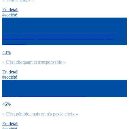
En detail
#société
Le hashtag #JeNeMeConfineraiPas est en train de monter sur les
réseaux sociaux. Quel est ton avis sur l’attitude de ceux qui le
proclament ?
43%
« C'est choquant et irresponsable »
En detail
#société
La perspective d’un nouveau confinement… ?
46%
« C'est pénible, mais on n'a pas le choix »
En detail
#société