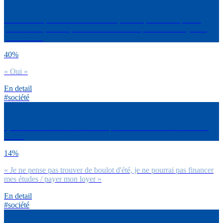
Durant cette période de confinement, est-ce que tu te surprends
positivement, est-ce que tu as fait des trucs que tu n’aurais jamais
pensé faire ?
40%
« Oui »
En detail
#société
Quelles sont toutes les situations qui te concernent du fait de cette
crise ?
14%
« Je ne pense pas trouver de boulot d'été, je ne pourrai pas financer
mes études / payer mon loyer »
En detail
#société