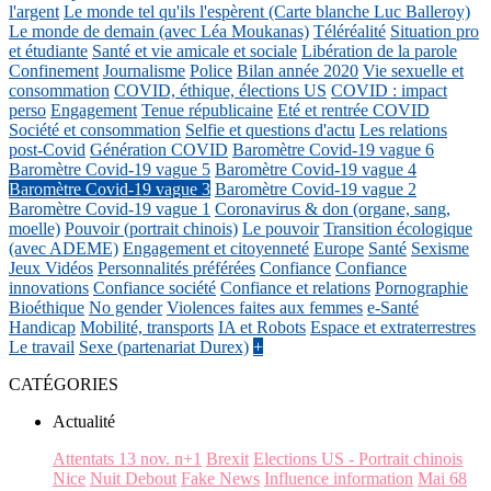
l'argent
Le monde tel qu'ils l'espèrent (Carte blanche Luc Balleroy)
Le monde de demain (avec Léa Moukanas)
Téléréalité
Situation pro
et étudiante
Santé et vie amicale et sociale
Libération de la parole
Confinement
Journalisme
Police
Bilan année 2020
Vie sexuelle et
consommation
COVID, éthique, élections US
COVID : impact
perso
Engagement
Tenue républicaine
Eté et rentrée COVID
Société et consommation
Selfie et questions d'actu
Les relations
post-Covid
Génération COVID
Baromètre Covid-19 vague 6
Baromètre Covid-19 vague 5
Baromètre Covid-19 vague 4
Baromètre Covid-19 vague 3
Baromètre Covid-19 vague 2
Baromètre Covid-19 vague 1
Coronavirus & don (organe, sang,
moelle)
Pouvoir (portrait chinois)
Le pouvoir
Transition écologique
(avec ADEME)
Engagement et citoyenneté
Europe
Santé
Sexisme
Jeux Vidéos
Personnalités préférées
Confiance
Confiance
innovations
Confiance société
Confiance et relations
Pornographie
Bioéthique
No gender
Violences faites aux femmes
e-Santé
Handicap
Mobilité, transports
IA et Robots
Espace et extraterrestres
Le travail
Sexe (partenariat Durex)
+
CATÉGORIES
Actualité
Attentats 13 nov. n+1
Brexit
Elections US - Portrait chinois
Nice
Nuit Debout
Fake News
Influence information
Mai 68