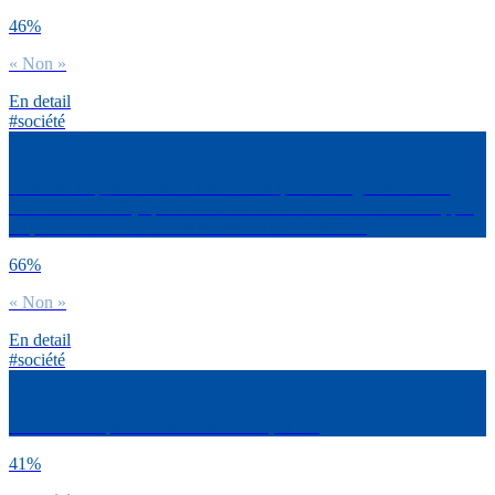
46%
« Non »
En detail
#société
La situation présente a-t-elle des conséquences négatives sur tes
revenus actuels ? (rupture ou modification de contrat de travail, pas
de petits boulots ou de travail saisonnier été 2020…)
66%
« Non »
En detail
#société
Pendant cette période de confinement, tu es :
41%