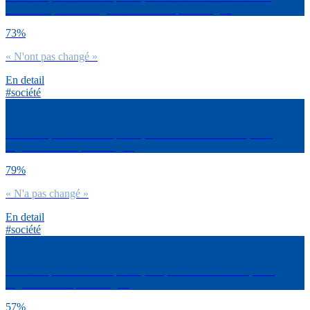
améliorées, se sont dégradées ou n’ont pas changé ?
73%
« N'ont pas changé »
En detail
#société
Dirais-tu que la semaine passée, ta santé s’est améliorée, s’est
dégradée ou n’a pas changé ?
79%
« N'a pas changé »
En detail
#société
Dirais-tu que la semaine passée, ton poids s’est amélioré, s’est
dégradé ou n’a pas changé ?
57%