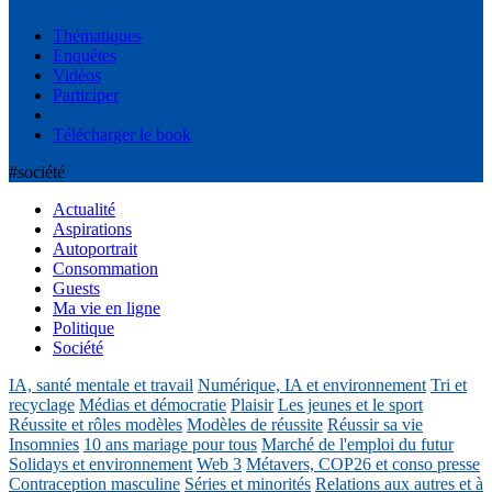
Thématiques
Enquêtes
Vidéos
Participer
Télécharger le book
#société
Actualité
Aspirations
Autoportrait
Consommation
Guests
Ma vie en ligne
Politique
Société
IA, santé mentale et travail
Numérique, IA et environnement
Tri et
recyclage
Médias et démocratie
Plaisir
Les jeunes et le sport
Réussite et rôles modèles
Modèles de réussite
Réussir sa vie
Insomnies
10 ans mariage pour tous
Marché de l'emploi du futur
Solidays et environnement
Web 3
Métavers, COP26 et conso presse
Contraception masculine
Séries et minorités
Relations aux autres et à