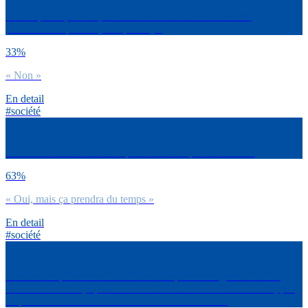
Est-ce que tu penses que cette crise va affecter ton avenir
professionnel proche (2020, 2021) ?
33%
« Non »
En detail
#société
Es-tu confiant.e dans une reprise économique en France ?
63%
« Oui, mais ça prendra du temps »
En detail
#société
La situation présente a-t-elle des conséquences négatives sur tes
revenus à venir ? (rupture ou modification de contrat de travail, pas
de petits boulots ou de travail saisonnier été 2020…)