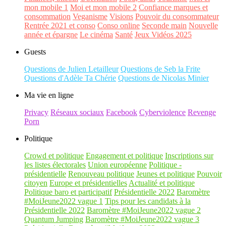
mon mobile 1
Moi et mon mobile 2
Confiance marques et
consommation
Veganisme
Visions
Pouvoir du consommateur
Rentrée 2021 et conso
Conso online
Seconde main
Nouvelle
année et épargne
Le cinéma
Santé
Jeux Vidéos 2025
Guests
Questions de Julien Letailleur
Questions de Seb la Frite
Questions d'Adèle Ta Chérie
Questions de Nicolas Minier
Ma vie en ligne
Privacy
Réseaux sociaux
Facebook
Cyberviolence
Revenge
Porn
Politique
Crowd et politique
Engagement et politique
Inscriptions sur
les listes électorales
Union européenne
Politique -
présidentielle
Renouveau politique
Jeunes et politique
Pouvoir
citoyen
Europe et présidentielles
Actualité et politique
Politique baro et participatif
Présidentielle 2022
Baromètre
#MoiJeune2022 vague 1
Tips pour les candidats à la
Présidentielle 2022
Baromètre #MoiJeune2022 vague 2
Quantum Jumping
Baromètre #MoiJeune2022 vague 3