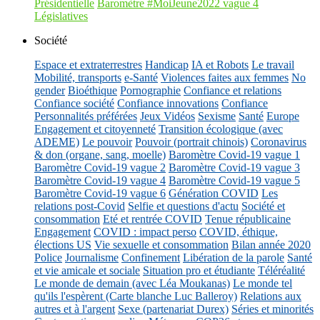
Présidentielle
Baromètre #MoiJeune2022 vague 4
Législatives
Société
Espace et extraterrestres
Handicap
IA et Robots
Le travail
Mobilité, transports
e-Santé
Violences faites aux femmes
No
gender
Bioéthique
Pornographie
Confiance et relations
Confiance société
Confiance innovations
Confiance
Personnalités préférées
Jeux Vidéos
Sexisme
Santé
Europe
Engagement et citoyenneté
Transition écologique (avec
ADEME)
Le pouvoir
Pouvoir (portrait chinois)
Coronavirus
& don (organe, sang, moelle)
Baromètre Covid-19 vague 1
Baromètre Covid-19 vague 2
Baromètre Covid-19 vague 3
Baromètre Covid-19 vague 4
Baromètre Covid-19 vague 5
Baromètre Covid-19 vague 6
Génération COVID
Les
relations post-Covid
Selfie et questions d'actu
Société et
consommation
Eté et rentrée COVID
Tenue républicaine
Engagement
COVID : impact perso
COVID, éthique,
élections US
Vie sexuelle et consommation
Bilan année 2020
Police
Journalisme
Confinement
Libération de la parole
Santé
et vie amicale et sociale
Situation pro et étudiante
Téléréalité
Le monde de demain (avec Léa Moukanas)
Le monde tel
qu'ils l'espèrent (Carte blanche Luc Balleroy)
Relations aux
autres et à l'argent
Sexe (partenariat Durex)
Séries et minorités