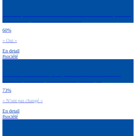
Une fois que nous serons sortis de cette crise du Covid-19, auras-tu
envie de changer des choses dans ta vie ?
60%
« Oui »
En detail
#société
Dirais-tu que la semaine passée, tes relations familiales se sont
améliorées, se sont dégradées ou n’ont pas changé ?
73%
« N'ont pas changé »
En detail
#société
Dirais-tu que la semaine passée, tes relations amicales se sont