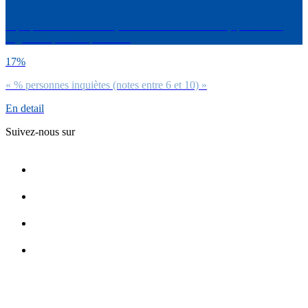
A propos du Coronavirus, sur une échelle de 0 à 10, quel est ton
degré d’inquiétude pour toi ?
17%
« % personnes inquiètes (notes entre 6 et 10) »
En detail
Suivez-nous sur