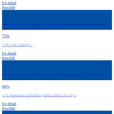
En detail
#société
Dirais-tu que la semaine passée, ta vie amoureuse s’est améliorée,
s’est dégradée ou n’a pas changé ?
75%
« N'a pas changé »
En detail
#société
A propos du Coronavirus, sur une échelle de 0 à 10, quel est ton
degré d’inquiétude pour tes proches ?
68%
« % personnes inquiètes (notes entre 6 et 10) »
En detail
#société