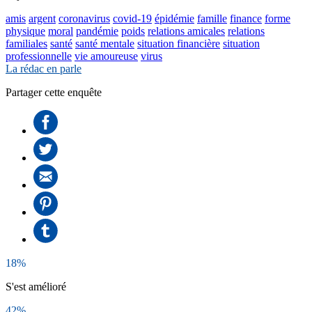
amis
argent
coronavirus
covid-19
épidémie
famille
finance
forme
physique
moral
pandémie
poids
relations amicales
relations
familiales
santé
santé mentale
situation financière
situation
professionnelle
vie amoureuse
virus
La rédac en parle
Partager cette enquête
18%
S'est amélioré
42%