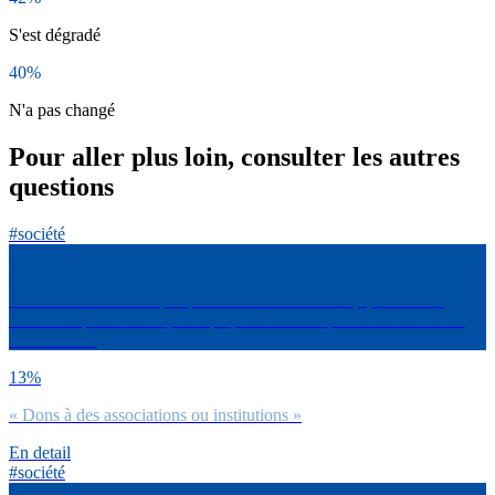
S'est dégradé
40%
N'a pas changé
Pour aller plus loin, consulter les autres
questions
#société
Parmi les actions civiques, de bénévolat suivantes, quelles sont
celles auxquelles tu as participé pendant cette période de crise liée
COVID-19?
13%
« Dons à des associations ou institutions »
En detail
#société