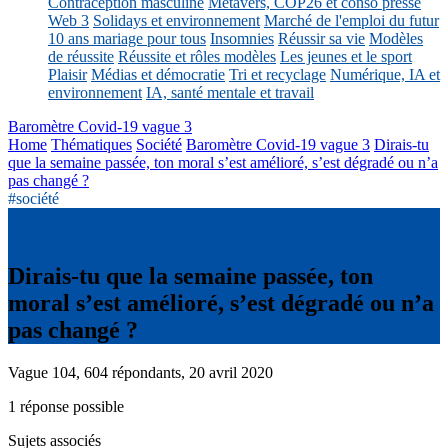
Contraception masculine
Métavers, COP26 et conso presse
Web 3
Solidays et environnement
Marché de l'emploi du futur
10 ans mariage pour tous
Insomnies
Réussir sa vie
Modèles
de réussite
Réussite et rôles modèles
Les jeunes et le sport
Plaisir
Médias et démocratie
Tri et recyclage
Numérique, IA et
environnement
IA, santé mentale et travail
Baromètre Covid-19 vague 3
Home
Thématiques
Société
Baromètre Covid-19 vague 3
Dirais-tu
que la semaine passée, ton moral s’est amélioré, s’est dégradé ou n’a
pas changé ?
#société
Dirais-tu que la semaine passée, ton
moral s’est amélioré, s’est dégradé ou n’a
pas changé ?
Vague 104, 604 répondants, 20 avril 2020
1 réponse possible
Sujets associés