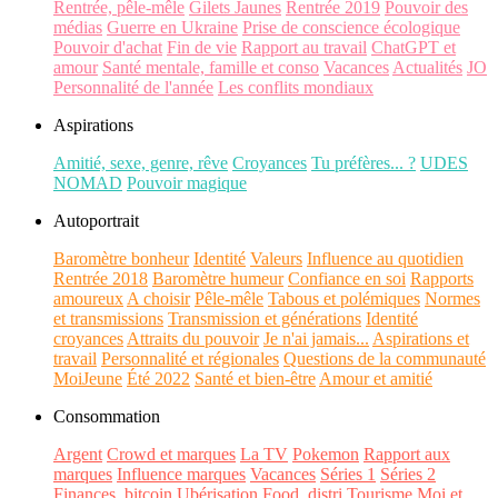
Rentrée, pêle-mêle
Gilets Jaunes
Rentrée 2019
Pouvoir des
médias
Guerre en Ukraine
Prise de conscience écologique
Pouvoir d'achat
Fin de vie
Rapport au travail
ChatGPT et
amour
Santé mentale, famille et conso
Vacances
Actualités
JO
Personnalité de l'année
Les conflits mondiaux
Aspirations
Amitié, sexe, genre, rêve
Croyances
Tu préfères... ?
UDES
NOMAD
Pouvoir magique
Autoportrait
Baromètre bonheur
Identité
Valeurs
Influence au quotidien
Rentrée 2018
Baromètre humeur
Confiance en soi
Rapports
amoureux
A choisir
Pêle-mêle
Tabous et polémiques
Normes
et transmissions
Transmission et générations
Identité
croyances
Attraits du pouvoir
Je n'ai jamais...
Aspirations et
travail
Personnalité et régionales
Questions de la communauté
MoiJeune
Été 2022
Santé et bien-être
Amour et amitié
Consommation
Argent
Crowd et marques
La TV
Pokemon
Rapport aux
marques
Influence marques
Vacances
Séries 1
Séries 2
Finances, bitcoin
Ubérisation
Food, distri
Tourisme
Moi et