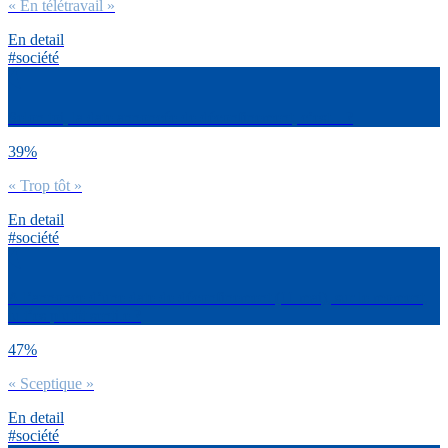
« En télétravail »
En detail
#société
Selon toi, la date annoncée de déconfinement, c’est…?
39%
« Trop tôt »
En detail
#société
A l’annonce d’une date de déconfinement (11 mai), sur le moment,
tu t’es plutôt senti.e ?
47%
« Sceptique »
En detail
#société