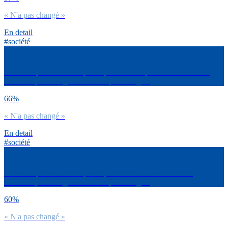
« N'a pas changé »
En detail
#société
Dirais-tu que la semaine passée, ta situation professionnelle s’est
améliorée, s’est dégradée ou n’a pas changé ?
66%
« N'a pas changé »
En detail
#société
Dirais-tu que la semaine passée, ta situation financière s’est
améliorée, s’est dégradée ou n’a pas changé ?
60%
« N'a pas changé »