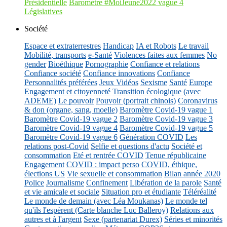
Présidentielle
Baromètre #MoiJeune2022 vague 4
Législatives
Société
Espace et extraterrestres
Handicap
IA et Robots
Le travail
Mobilité, transports
e-Santé
Violences faites aux femmes
No
gender
Bioéthique
Pornographie
Confiance et relations
Confiance société
Confiance innovations
Confiance
Personnalités préférées
Jeux Vidéos
Sexisme
Santé
Europe
Engagement et citoyenneté
Transition écologique (avec
ADEME)
Le pouvoir
Pouvoir (portrait chinois)
Coronavirus
& don (organe, sang, moelle)
Baromètre Covid-19 vague 1
Baromètre Covid-19 vague 2
Baromètre Covid-19 vague 3
Baromètre Covid-19 vague 4
Baromètre Covid-19 vague 5
Baromètre Covid-19 vague 6
Génération COVID
Les
relations post-Covid
Selfie et questions d'actu
Société et
consommation
Eté et rentrée COVID
Tenue républicaine
Engagement
COVID : impact perso
COVID, éthique,
élections US
Vie sexuelle et consommation
Bilan année 2020
Police
Journalisme
Confinement
Libération de la parole
Santé
et vie amicale et sociale
Situation pro et étudiante
Téléréalité
Le monde de demain (avec Léa Moukanas)
Le monde tel
qu'ils l'espèrent (Carte blanche Luc Balleroy)
Relations aux
autres et à l'argent
Sexe (partenariat Durex)
Séries et minorités