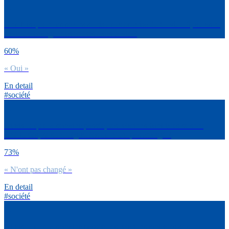
Une fois que nous serons sortis de cette crise du Covid-19, auras-tu
envie de changer des choses dans ta vie ?
60%
« Oui »
En detail
#société
Dirais-tu que la semaine passée, tes relations familiales se sont
améliorées, se sont dégradées ou n’ont pas changé ?
73%
« N'ont pas changé »
En detail
#société
Dirais-tu que la semaine passée, tes relations amicales se sont