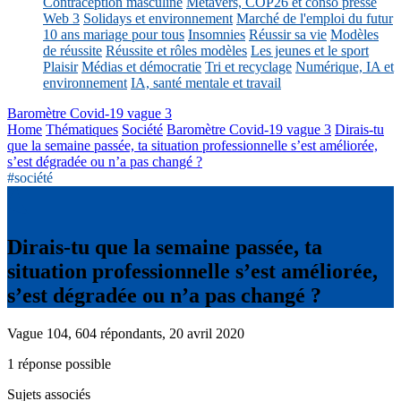
Contraception masculine
Métavers, COP26 et conso presse
Web 3
Solidays et environnement
Marché de l'emploi du futur
10 ans mariage pour tous
Insomnies
Réussir sa vie
Modèles
de réussite
Réussite et rôles modèles
Les jeunes et le sport
Plaisir
Médias et démocratie
Tri et recyclage
Numérique, IA et
environnement
IA, santé mentale et travail
Baromètre Covid-19 vague 3
Home
Thématiques
Société
Baromètre Covid-19 vague 3
Dirais-tu
que la semaine passée, ta situation professionnelle s’est améliorée,
s’est dégradée ou n’a pas changé ?
#société
Dirais-tu que la semaine passée, ta
situation professionnelle s’est améliorée,
s’est dégradée ou n’a pas changé ?
Vague 104, 604 répondants, 20 avril 2020
1 réponse possible
Sujets associés