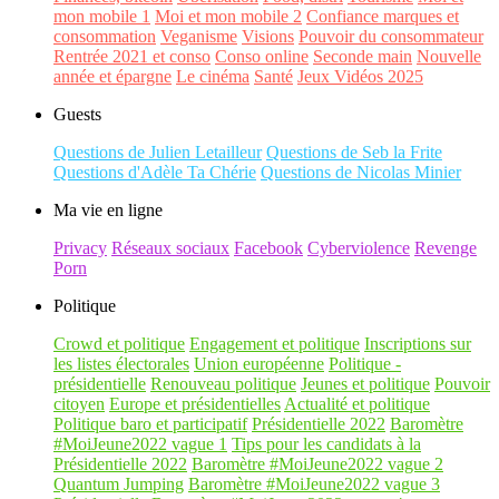
mon mobile 1
Moi et mon mobile 2
Confiance marques et
consommation
Veganisme
Visions
Pouvoir du consommateur
Rentrée 2021 et conso
Conso online
Seconde main
Nouvelle
année et épargne
Le cinéma
Santé
Jeux Vidéos 2025
Guests
Questions de Julien Letailleur
Questions de Seb la Frite
Questions d'Adèle Ta Chérie
Questions de Nicolas Minier
Ma vie en ligne
Privacy
Réseaux sociaux
Facebook
Cyberviolence
Revenge
Porn
Politique
Crowd et politique
Engagement et politique
Inscriptions sur
les listes électorales
Union européenne
Politique -
présidentielle
Renouveau politique
Jeunes et politique
Pouvoir
citoyen
Europe et présidentielles
Actualité et politique
Politique baro et participatif
Présidentielle 2022
Baromètre
#MoiJeune2022 vague 1
Tips pour les candidats à la
Présidentielle 2022
Baromètre #MoiJeune2022 vague 2
Quantum Jumping
Baromètre #MoiJeune2022 vague 3