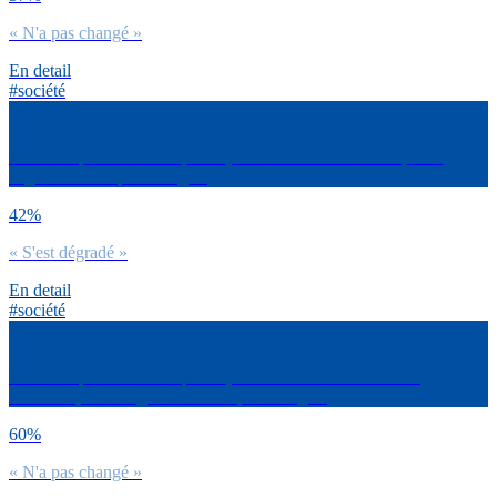
« N'a pas changé »
En detail
#société
Dirais-tu que la semaine passée, ton moral s’est amélioré, s’est
dégradé ou n’a pas changé ?
42%
« S'est dégradé »
En detail
#société
Dirais-tu que la semaine passée, ta situation financière s’est
améliorée, s’est dégradée ou n’a pas changé ?
60%
« N'a pas changé »