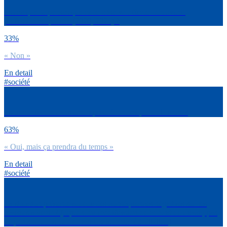
Est-ce que tu penses que cette crise va affecter ton avenir
professionnel proche (2020, 2021) ?
33%
« Non »
En detail
#société
Es-tu confiant.e dans une reprise économique en France ?
63%
« Oui, mais ça prendra du temps »
En detail
#société
La situation présente a-t-elle des conséquences négatives sur tes
revenus à venir ? (rupture ou modification de contrat de travail, pas
de petits boulots ou de travail saisonnier été 2020…)