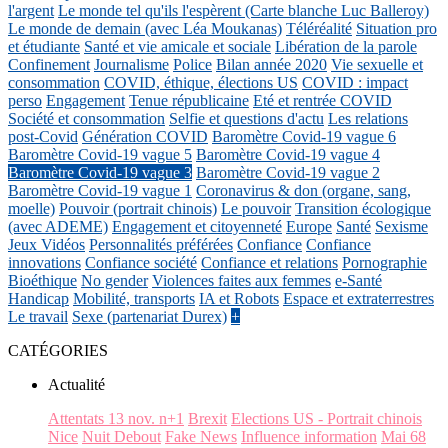
l'argent
Le monde tel qu'ils l'espèrent (Carte blanche Luc Balleroy)
Le monde de demain (avec Léa Moukanas)
Téléréalité
Situation pro
et étudiante
Santé et vie amicale et sociale
Libération de la parole
Confinement
Journalisme
Police
Bilan année 2020
Vie sexuelle et
consommation
COVID, éthique, élections US
COVID : impact
perso
Engagement
Tenue républicaine
Eté et rentrée COVID
Société et consommation
Selfie et questions d'actu
Les relations
post-Covid
Génération COVID
Baromètre Covid-19 vague 6
Baromètre Covid-19 vague 5
Baromètre Covid-19 vague 4
Baromètre Covid-19 vague 3
Baromètre Covid-19 vague 2
Baromètre Covid-19 vague 1
Coronavirus & don (organe, sang,
moelle)
Pouvoir (portrait chinois)
Le pouvoir
Transition écologique
(avec ADEME)
Engagement et citoyenneté
Europe
Santé
Sexisme
Jeux Vidéos
Personnalités préférées
Confiance
Confiance
innovations
Confiance société
Confiance et relations
Pornographie
Bioéthique
No gender
Violences faites aux femmes
e-Santé
Handicap
Mobilité, transports
IA et Robots
Espace et extraterrestres
Le travail
Sexe (partenariat Durex)
+
CATÉGORIES
Actualité
Attentats 13 nov. n+1
Brexit
Elections US - Portrait chinois
Nice
Nuit Debout
Fake News
Influence information
Mai 68