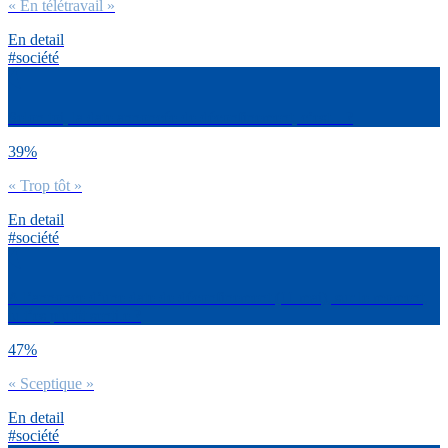
« En télétravail »
En detail
#société
Selon toi, la date annoncée de déconfinement, c’est…?
39%
« Trop tôt »
En detail
#société
A l’annonce d’une date de déconfinement (11 mai), sur le moment,
tu t’es plutôt senti.e ?
47%
« Sceptique »
En detail
#société