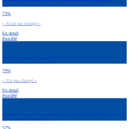
améliorées, se sont dégradées ou n’ont pas changé ?
73%
« N'ont pas changé »
En detail
#société
Dirais-tu que la semaine passée, ta santé s’est améliorée, s’est
dégradée ou n’a pas changé ?
79%
« N'a pas changé »
En detail
#société
Dirais-tu que la semaine passée, ton poids s’est amélioré, s’est
dégradé ou n’a pas changé ?
57%