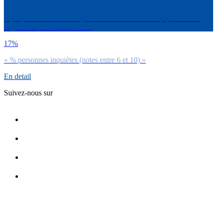
A propos du Coronavirus, sur une échelle de 0 à 10, quel est ton
degré d’inquiétude pour toi ?
17%
« % personnes inquiètes (notes entre 6 et 10) »
En detail
Suivez-nous sur