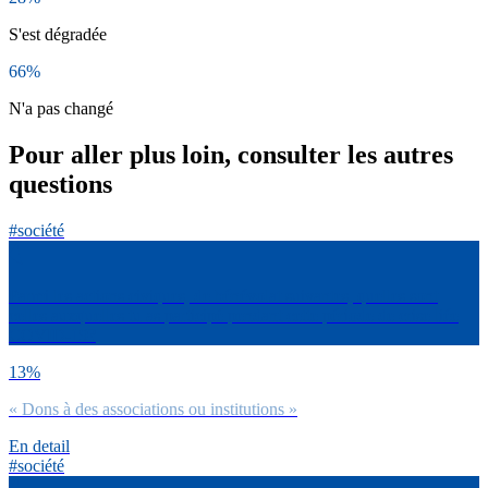
S'est dégradée
66%
N'a pas changé
Pour aller plus loin, consulter les autres
questions
#société
Parmi les actions civiques, de bénévolat suivantes, quelles sont
celles auxquelles tu as participé pendant cette période de crise liée
COVID-19?
13%
« Dons à des associations ou institutions »
En detail
#société