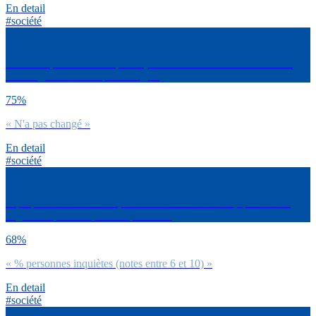
En detail
#société
Dirais-tu que la semaine passée, ta vie amoureuse s’est améliorée,
s’est dégradée ou n’a pas changé ?
75%
« N'a pas changé »
En detail
#société
A propos du Coronavirus, sur une échelle de 0 à 10, quel est ton
degré d’inquiétude pour tes proches ?
68%
« % personnes inquiètes (notes entre 6 et 10) »
En detail
#société