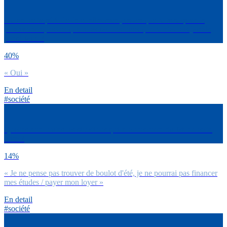
Durant cette période de confinement, est-ce que tu te surprends
positivement, est-ce que tu as fait des trucs que tu n’aurais jamais
pensé faire ?
40%
« Oui »
En detail
#société
Quelles sont toutes les situations qui te concernent du fait de cette
crise ?
14%
« Je ne pense pas trouver de boulot d'été, je ne pourrai pas financer
mes études / payer mon loyer »
En detail
#société