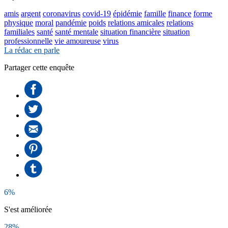
amis
argent
coronavirus
covid-19
épidémie
famille
finance
forme
physique
moral
pandémie
poids
relations amicales
relations
familiales
santé
santé mentale
situation financière
situation
professionnelle
vie amoureuse
virus
La rédac en parle
Partager cette enquête
6%
S'est améliorée
28%