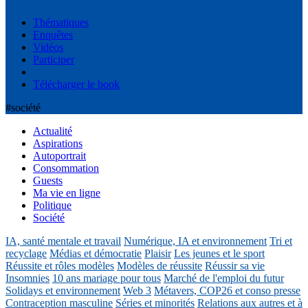
Thématiques
Enquêtes
Vidéos
Participer
Télécharger le book
#société
Actualité
Aspirations
Autoportrait
Consommation
Guests
Ma vie en ligne
Politique
Société
IA, santé mentale et travail
Numérique, IA et environnement
Tri et
recyclage
Médias et démocratie
Plaisir
Les jeunes et le sport
Réussite et rôles modèles
Modèles de réussite
Réussir sa vie
Insomnies
10 ans mariage pour tous
Marché de l'emploi du futur
Solidays et environnement
Web 3
Métavers, COP26 et conso presse
Contraception masculine
Séries et minorités
Relations aux autres et à