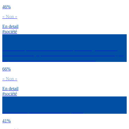
46%
« Non »
En detail
#société
La situation présente a-t-elle des conséquences négatives sur tes
revenus actuels ? (rupture ou modification de contrat de travail, pas
de petits boulots ou de travail saisonnier été 2020…)
66%
« Non »
En detail
#société
Pendant cette période de confinement, tu es :
41%