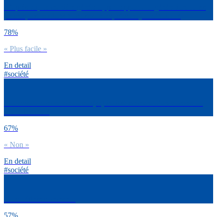
D’après toi, de manière générale, par rapport à la génération de tes
parents, les relations homosexuelles, c’est aujourd’hui… ?
78%
« Plus facile »
En detail
#société
Pourrais-tu tomber amoureux(se) indifféremment d’un homme ou
d’une femme ?
67%
« Non »
En detail
#société
Tu te définis comment :
57%