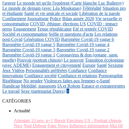
l'argent
Le monde tel qu'ils l'espèrent (Carte blanche Luc Balleroy)
Le monde de demain (avec Léa Moukanas)
Téléréalité
Situation pro
et étudiante
Santé et vie amicale et sociale
Libération de la parole
Confinement
Journalisme
Police
Bilan année 2020
Vie sexuelle et
consommation
COVID, éthique, élections US
COVID : impact
perso
Engagement
Tenue républicaine
Eté et rentrée COVID
Société et consommation
Selfie et questions d'actu
Les relations
post-Covid
Génération COVID
Baromètre Covid-19 vague 6
Baromètre Covid-19 vague 5
Baromètre Covid-19 vague 4
Baromètre Covid-19 vague 3
Baromètre Covid-19 vague 2
Baromètre Covid-19 vague 1
Coronavirus & don (organe, sang,
moelle)
Pouvoir (portrait chinois)
Le pouvoir
Transition écologique
(avec ADEME)
Engagement et citoyenneté
Europe
Santé
Sexisme
Jeux Vidéos
Personnalités préférées
Confiance
Confiance
innovations
Confiance société
Confiance et relations
Pornographie
Bioéthique
No gender
Violences faites aux femmes
e-Santé
Handicap
Mobilité, transports
IA et Robots
Espace et extraterrestres
Le travail
Sexe (partenariat Durex)
+
CATÉGORIES
Actualité
Attentats 13 nov. n+1
Brexit
Elections US - Portrait chinois
Nice
Nuit Debout
Fake News
Influence information
Mai 68