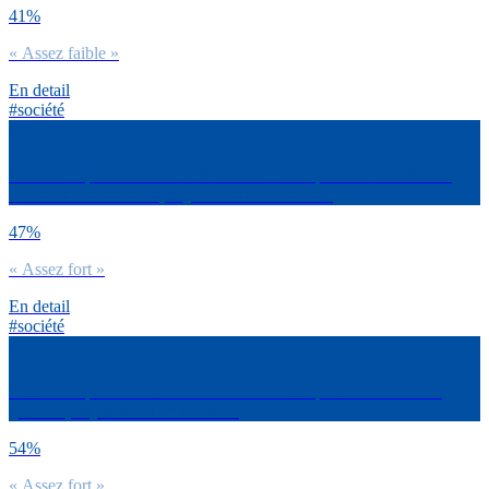
41%
« Assez faible »
En detail
#société
Comment qualifierais-tu le niveau de l’homophobie vis-à-vis des
hommes homosexuels, aujourd’hui en France ?
47%
« Assez fort »
En detail
#société
Comment qualifierais-tu le niveau de l’homophobie de manière
générale, aujourd’hui en France ?
54%
« Assez fort »