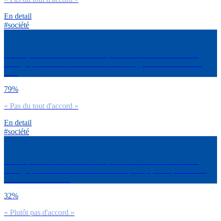
En detail
#société
Est-ce que tu es d’accord avec la phrase suivante concernant le
mariage pour tous ? « Si cela était à refaire, je serais contre cette
loi »
79%
« Pas du tout d'accord »
En detail
#société
Est-ce que tu es d’accord avec la phrase suivante concernant le
mariage pour tous ? « Se marier c’est dépassé, quelle que soit son
orientation sexuelle »
32%
« Plutôt pas d'accord »