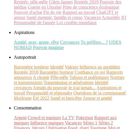
Rentrée, pêle-mêle
Gilets Jaunes
Rentrée 2019
Pouvoir des
médias
Guerre en Ukraine
Prise de conscience écologique
Pouvoir d'achat
Fin de vie
Rapport au travail
ChatGPT et
amour
Santé mentale, famille et conso
Vacances
Actualités
JO
Personnalité de l'année
Les conflits mondiaux
Aspirations
Amitié, sexe, genre, rêve
Croyances
Tu préfères... ?
UDES
NOMAD
Pouvoir magique
Autoportrait
Baromètre bonheur
Identité
Valeurs
Influence au quotidien
Rentrée 2018
Baromètre humeur
Confiance en soi
Rapports
amoureux
A choisir
Pêle-mêle
Tabous et polémiques
Normes
et transmissions
Transmission et générations
Identité
croyances
Attraits du pouvoir
Je n'ai jamais...
Aspirations et
travail
Personnalité et régionales
Questions de la communauté
MoiJeune
Été 2022
Santé et bien-être
Amour et amitié
Consommation
Argent
Crowd et marques
La TV
Pokemon
Rapport aux
marques
Influence marques
Vacances
Séries 1
Séries 2
Finances, bitcoin
Ubérisation
Food, distri
Tourisme
Moi et