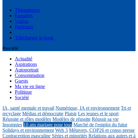
Thématiques
Enquêtes
Vidéos
Participer
Télécharger le book
#société
Actualité
Aspirations
Autoportrait
Consommation
Guests
Ma vie en ligne
Politique
Société
IA, santé mentale et travail
Numérique, IA et environnement
Tri et
recyclage
Médias et démocratie
Plaisir
Les jeunes et le sport
Réussite et rôles modèles
Modèles de réussite
Réussir sa vie
Insomnies
10 ans mariage pour tous
Marché de l'emploi du futur
Solidays et environnement
Web 3
Métavers, COP26 et conso presse
Contraception masculine
Séries et minorités
Relations aux autres et à