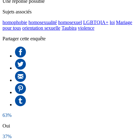
Une réponse possible
Sujets associés
homophobie
homosexualité
homosexuel
LGBTQIA+
loi
Mariage
pour tous
orientation sexuelle
Taubira
violence
Partager cette enquête
63%
Oui
37%