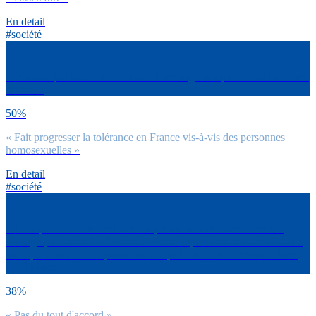
En detail
#société
Penses-tu que cette loi autorisant le mariage aux personnes du même
sexe a…
50%
« Fait progresser la tolérance en France vis-à-vis des personnes
homosexuelles »
En detail
#société
Est-ce que tu es d’accord avec la phrase suivante concernant le
mariage pour tous ? « A cause de cette loi, on assiste à un retour de
bâton, une montée en puissance des phénomènes de masculinisme,
de virilisme »
38%
« Pas du tout d'accord »