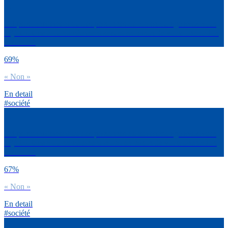
Toi personnellement ou des personnes de ton entourage avez-vous
déjà fait face à du harcèlement sexuel en raison de votre orientation
sexuelle ?
69%
« Non »
En detail
#société
Toi personnellement ou des personnes de ton entourage avez-vous
déjà fait face à du harcèlement moral en raison de votre orientation
sexuelle ?
67%
« Non »
En detail
#société