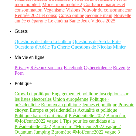
mon mobile 1
Moi et mon mobile 2
Confiance marques et
consommation
Veganisme
Visions
Pouvoir du consommateur
Rentrée 2021 et conso
Conso online
Seconde main
Nouvelle
année et épargne
Le cinéma
Santé
Jeux Vidéos 2025
Guests
Questions de Julien Letailleur
Questions de Seb la Frite
Questions d'Adèle Ta Chérie
Questions de Nicolas Minier
Ma vie en ligne
Privacy
Réseaux sociaux
Facebook
Cyberviolence
Revenge
Porn
Politique
Crowd et politique
Engagement et politique
Inscriptions sur
les listes électorales
Union européenne
Politique -
présidentielle
Renouveau politique
Jeunes et politique
Pouvoir
citoyen
Europe et présidentielles
Actualité et politique
Politique baro et participatif
Présidentielle 2022
Baromètre
#MoiJeune2022 vague 1
Tips pour les candidats à la
Présidentielle 2022
Baromètre #MoiJeune2022 vague 2
Quantum Jumping
Baromètre #MoiJeune2022 vague 3