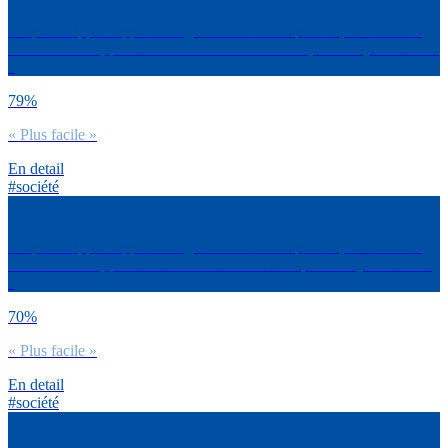
D’après toi, par rapport à la génération de tes parents, les relations
homosexuelles, pour les femmes homosexuelles, c’est aujourd’hui…
?
79%
« Plus facile »
En detail
#société
D’après toi, par rapport à la génération de tes parents, les relations
homosexuelles, pour les hommes homosexuels, c’est aujourd’hui…
?
70%
« Plus facile »
En detail
#société