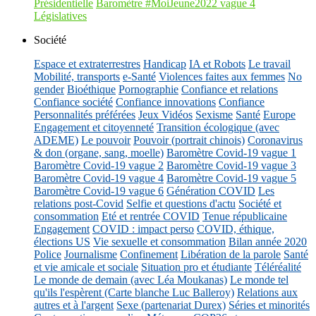
Présidentielle
Baromètre #MoiJeune2022 vague 4
Législatives
Société
Espace et extraterrestres
Handicap
IA et Robots
Le travail
Mobilité, transports
e-Santé
Violences faites aux femmes
No
gender
Bioéthique
Pornographie
Confiance et relations
Confiance société
Confiance innovations
Confiance
Personnalités préférées
Jeux Vidéos
Sexisme
Santé
Europe
Engagement et citoyenneté
Transition écologique (avec
ADEME)
Le pouvoir
Pouvoir (portrait chinois)
Coronavirus
& don (organe, sang, moelle)
Baromètre Covid-19 vague 1
Baromètre Covid-19 vague 2
Baromètre Covid-19 vague 3
Baromètre Covid-19 vague 4
Baromètre Covid-19 vague 5
Baromètre Covid-19 vague 6
Génération COVID
Les
relations post-Covid
Selfie et questions d'actu
Société et
consommation
Eté et rentrée COVID
Tenue républicaine
Engagement
COVID : impact perso
COVID, éthique,
élections US
Vie sexuelle et consommation
Bilan année 2020
Police
Journalisme
Confinement
Libération de la parole
Santé
et vie amicale et sociale
Situation pro et étudiante
Téléréalité
Le monde de demain (avec Léa Moukanas)
Le monde tel
qu'ils l'espèrent (Carte blanche Luc Balleroy)
Relations aux
autres et à l'argent
Sexe (partenariat Durex)
Séries et minorités