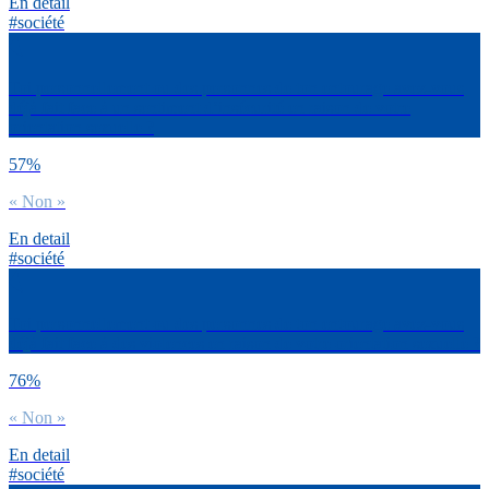
En detail
#société
Toi personnellement ou des personnes de ton entourage avez-vous
déjà fait face à un sentiment d’insécurité en raison de votre
orientation sexuelle ?
57%
« Non »
En detail
#société
Toi personnellement ou des personnes de ton entourage avez-vous
déjà fait face à des violences en raison de votre orientation sexuelle ?
76%
« Non »
En detail
#société