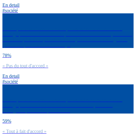
En detail
#société
Est-ce que tu es d’accord avec la phrase suivante concernant le
mariage pour tous ? « Je ne suis pas à l’aise avec cette loi, il faudrait
revenir au périmètre qui existait avant (n’autoriser le mariage civil
qu’aux couples hommes-femmes) »
78%
« Pas du tout d'accord »
En detail
#société
Est-ce que tu es d’accord avec la phrase suivante concernant le
mariage pour tous ? « Cette loi est une évidence, c’est fou
d’imaginer qu’elle n’a que 10 ans »
59%
« Tout à fait d'accord »