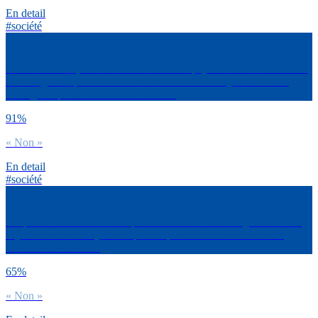
En detail
#société
Le 17 mai 2013, la France devient le 14e pays au monde à autoriser
le mariage aux personnes de même sexe. As-tu déjà assisté à un
mariage de personnes de même sexe ?
91%
« Non »
En detail
#société
Toi personnellement ou des personnes de ton entourage avez-vous
déjà fait face à un rejet de la part de proches en raison de votre
orientation sexuelle ?
65%
« Non »