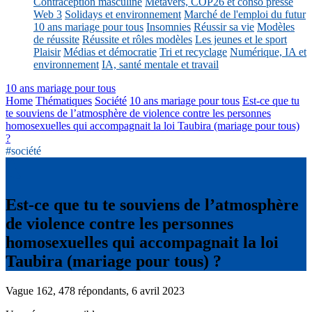
Contraception masculine
Métavers, COP26 et conso presse
Web 3
Solidays et environnement
Marché de l'emploi du futur
10 ans mariage pour tous
Insomnies
Réussir sa vie
Modèles
de réussite
Réussite et rôles modèles
Les jeunes et le sport
Plaisir
Médias et démocratie
Tri et recyclage
Numérique, IA et
environnement
IA, santé mentale et travail
10 ans mariage pour tous
Home
Thématiques
Société
10 ans mariage pour tous
Est-ce que tu
te souviens de l’atmosphère de violence contre les personnes
homosexuelles qui accompagnait la loi Taubira (mariage pour tous)
?
#société
Est-ce que tu te souviens de l’atmosphère
de violence contre les personnes
homosexuelles qui accompagnait la loi
Taubira (mariage pour tous) ?
Vague 162, 478 répondants, 6 avril 2023