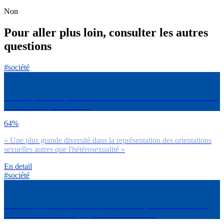
Non
Pour aller plus loin, consulter les autres
questions
#société
Selon toi, avec l’explosion des réseaux sociaux ces dernières années
on observe aujourd’hui… ?
64%
« Une plus grande diversité dans la représentation des orientations
sexuelles autres que l'hétérosexualité »
En detail
#société
Comment qualifierais-tu le niveau de l’homophobie vis-à-vis des
femmes homosexuelles, aujourd’hui en France ?