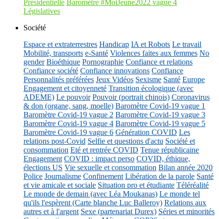
Présidentielle
Baromètre #MoiJeune2022 vague 4
Législatives
Société
Espace et extraterrestres
Handicap
IA et Robots
Le travail
Mobilité, transports
e-Santé
Violences faites aux femmes
No
gender
Bioéthique
Pornographie
Confiance et relations
Confiance société
Confiance innovations
Confiance
Personnalités préférées
Jeux Vidéos
Sexisme
Santé
Europe
Engagement et citoyenneté
Transition écologique (avec
ADEME)
Le pouvoir
Pouvoir (portrait chinois)
Coronavirus
& don (organe, sang, moelle)
Baromètre Covid-19 vague 1
Baromètre Covid-19 vague 2
Baromètre Covid-19 vague 3
Baromètre Covid-19 vague 4
Baromètre Covid-19 vague 5
Baromètre Covid-19 vague 6
Génération COVID
Les
relations post-Covid
Selfie et questions d'actu
Société et
consommation
Eté et rentrée COVID
Tenue républicaine
Engagement
COVID : impact perso
COVID, éthique,
élections US
Vie sexuelle et consommation
Bilan année 2020
Police
Journalisme
Confinement
Libération de la parole
Santé
et vie amicale et sociale
Situation pro et étudiante
Téléréalité
Le monde de demain (avec Léa Moukanas)
Le monde tel
qu'ils l'espèrent (Carte blanche Luc Balleroy)
Relations aux
autres et à l'argent
Sexe (partenariat Durex)
Séries et minorités