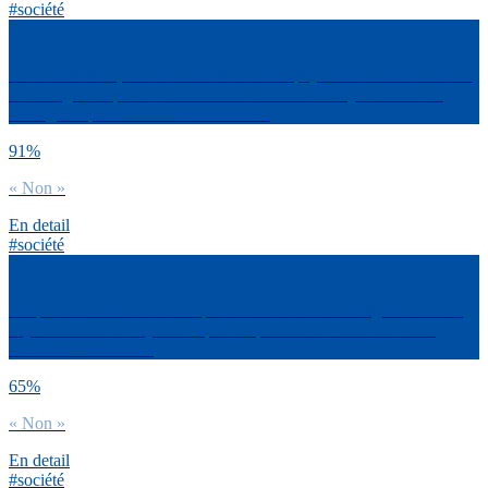
#société
Le 17 mai 2013, la France devient le 14e pays au monde à autoriser
le mariage aux personnes de même sexe. As-tu déjà assisté à un
mariage de personnes de même sexe ?
91%
« Non »
En detail
#société
Toi personnellement ou des personnes de ton entourage avez-vous
déjà fait face à un rejet de la part de proches en raison de votre
orientation sexuelle ?
65%
« Non »
En detail
#société