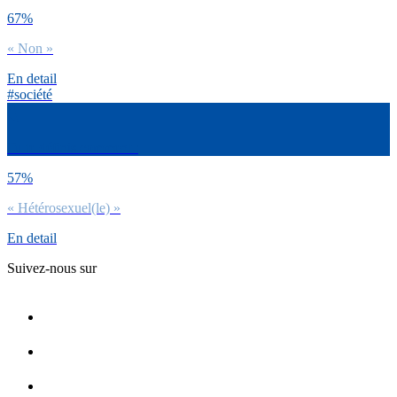
67%
« Non »
En detail
#société
Tu te définis comment :
57%
« Hétérosexuel(le) »
En detail
Suivez-nous sur