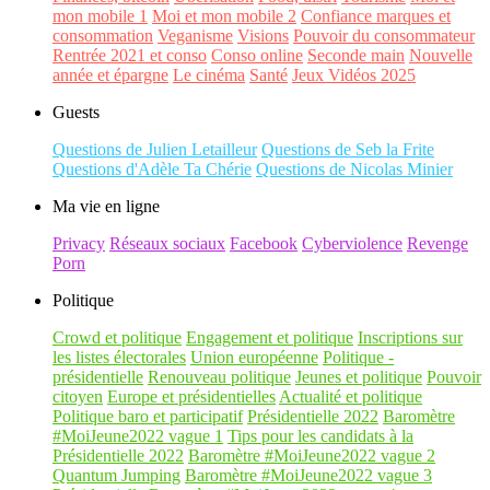
mon mobile 1
Moi et mon mobile 2
Confiance marques et
consommation
Veganisme
Visions
Pouvoir du consommateur
Rentrée 2021 et conso
Conso online
Seconde main
Nouvelle
année et épargne
Le cinéma
Santé
Jeux Vidéos 2025
Guests
Questions de Julien Letailleur
Questions de Seb la Frite
Questions d'Adèle Ta Chérie
Questions de Nicolas Minier
Ma vie en ligne
Privacy
Réseaux sociaux
Facebook
Cyberviolence
Revenge
Porn
Politique
Crowd et politique
Engagement et politique
Inscriptions sur
les listes électorales
Union européenne
Politique -
présidentielle
Renouveau politique
Jeunes et politique
Pouvoir
citoyen
Europe et présidentielles
Actualité et politique
Politique baro et participatif
Présidentielle 2022
Baromètre
#MoiJeune2022 vague 1
Tips pour les candidats à la
Présidentielle 2022
Baromètre #MoiJeune2022 vague 2
Quantum Jumping
Baromètre #MoiJeune2022 vague 3