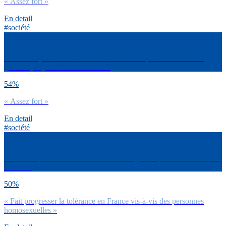
« Assez fort »
En detail
#société
Comment qualifierais-tu le niveau de l’homophobie de manière
générale, aujourd’hui en France ?
54%
« Assez fort »
En detail
#société
Penses-tu que cette loi autorisant le mariage aux personnes du même
sexe a…
50%
« Fait progresser la tolérance en France vis-à-vis des personnes
homosexuelles »