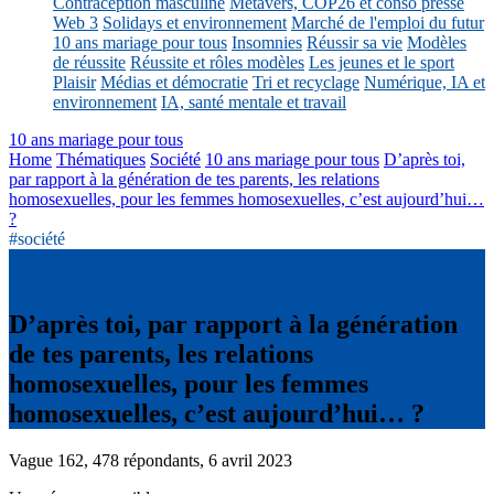
Contraception masculine
Métavers, COP26 et conso presse
Web 3
Solidays et environnement
Marché de l'emploi du futur
10 ans mariage pour tous
Insomnies
Réussir sa vie
Modèles
de réussite
Réussite et rôles modèles
Les jeunes et le sport
Plaisir
Médias et démocratie
Tri et recyclage
Numérique, IA et
environnement
IA, santé mentale et travail
10 ans mariage pour tous
Home
Thématiques
Société
10 ans mariage pour tous
D’après toi,
par rapport à la génération de tes parents, les relations
homosexuelles, pour les femmes homosexuelles, c’est aujourd’hui…
?
#société
D’après toi, par rapport à la génération
de tes parents, les relations
homosexuelles, pour les femmes
homosexuelles, c’est aujourd’hui… ?
Vague 162, 478 répondants, 6 avril 2023