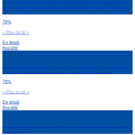
D’après toi, par rapport à la génération de tes parents, les relations
homosexuelles, pour les hommes homosexuels, c’est aujourd’hui…
?
70%
« Plus facile »
En detail
#société
D’après toi, de manière générale, par rapport à la génération de tes
parents, les relations homosexuelles, c’est aujourd’hui… ?
78%
« Plus facile »
En detail
#société
Pourrais-tu tomber amoureux(se) indifféremment d’un homme ou
d’une femme ?