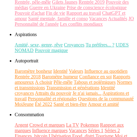
Rentrée, pêle-mêle
Gilets Jaunes
Rentrée 2019
Pouvoir des
médias
Guerre en Ukraine
Prise de conscience écologique
Pouvoir d'achat
Fin de vie
Rapport au travail
ChatGPT et
amour
Santé mentale, famille et conso
Vacances
Actualités
JO
Personnalité de l'année
Les conflits mondiaux
Aspirations
Amitié, sexe, genre, rêve
Croyances
Tu préfères... ?
UDES
NOMAD
Pouvoir magique
Autoportrait
Baromètre bonheur
Identité
Valeurs
Influence au quotidien
Rentrée 2018
Baromètre humeur
Confiance en soi
Rapports
amoureux
A choisir
Pêle-mêle
Tabous et polémiques
Normes
et transmissions
Transmission et générations
Identité
croyances
Attraits du pouvoir
Je n'ai jamais...
Aspirations et
travail
Personnalité et régionales
Questions de la communauté
MoiJeune
Été 2022
Santé et bien-être
Amour et amitié
Consommation
Argent
Crowd et marques
La TV
Pokemon
Rapport aux
marques
Influence marques
Vacances
Séries 1
Séries 2
Finances, bitcoin
Ubérisation
Food, distri
Tourisme
Moi et