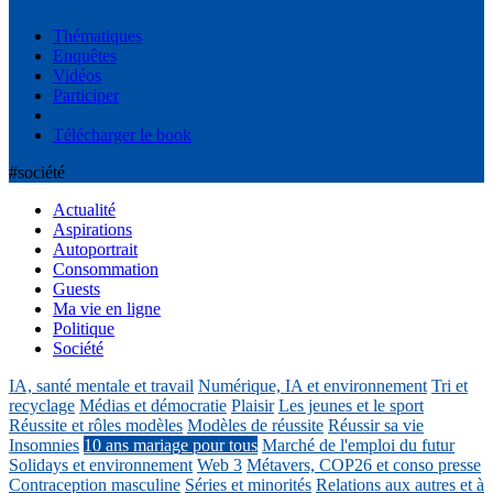
Thématiques
Enquêtes
Vidéos
Participer
Télécharger le book
#société
Actualité
Aspirations
Autoportrait
Consommation
Guests
Ma vie en ligne
Politique
Société
IA, santé mentale et travail
Numérique, IA et environnement
Tri et
recyclage
Médias et démocratie
Plaisir
Les jeunes et le sport
Réussite et rôles modèles
Modèles de réussite
Réussir sa vie
Insomnies
10 ans mariage pour tous
Marché de l'emploi du futur
Solidays et environnement
Web 3
Métavers, COP26 et conso presse
Contraception masculine
Séries et minorités
Relations aux autres et à