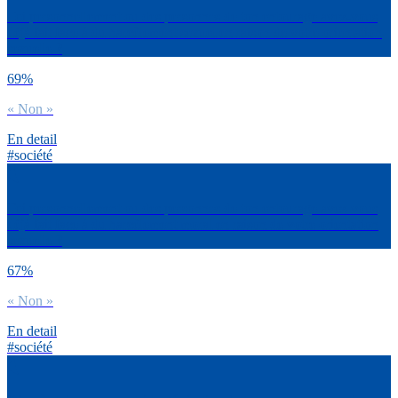
Toi personnellement ou des personnes de ton entourage avez-vous
déjà fait face à du harcèlement sexuel en raison de votre orientation
sexuelle ?
69%
« Non »
En detail
#société
Toi personnellement ou des personnes de ton entourage avez-vous
déjà fait face à du harcèlement moral en raison de votre orientation
sexuelle ?
67%
« Non »
En detail
#société