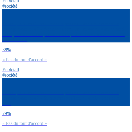
En detail
#société
Est-ce que tu es d’accord avec la phrase suivante concernant le
mariage pour tous ? « A cause de cette loi, on assiste à un retour de
bâton, une montée en puissance des phénomènes de masculinisme,
de virilisme »
38%
« Pas du tout d'accord »
En detail
#société
Est-ce que tu es d’accord avec la phrase suivante concernant le
mariage pour tous ? « Si cela était à refaire, je serais contre cette
loi »
79%
« Pas du tout d'accord »