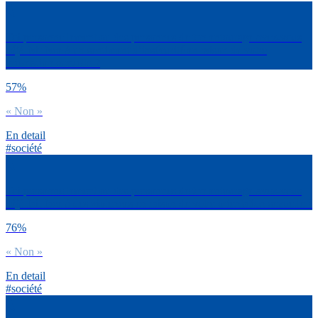
Toi personnellement ou des personnes de ton entourage avez-vous
déjà fait face à un sentiment d’insécurité en raison de votre
orientation sexuelle ?
57%
« Non »
En detail
#société
Toi personnellement ou des personnes de ton entourage avez-vous
déjà fait face à des violences en raison de votre orientation sexuelle ?
76%
« Non »
En detail
#société