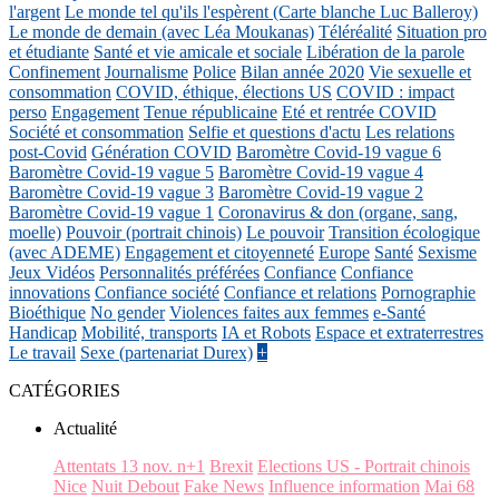
l'argent
Le monde tel qu'ils l'espèrent (Carte blanche Luc Balleroy)
Le monde de demain (avec Léa Moukanas)
Téléréalité
Situation pro
et étudiante
Santé et vie amicale et sociale
Libération de la parole
Confinement
Journalisme
Police
Bilan année 2020
Vie sexuelle et
consommation
COVID, éthique, élections US
COVID : impact
perso
Engagement
Tenue républicaine
Eté et rentrée COVID
Société et consommation
Selfie et questions d'actu
Les relations
post-Covid
Génération COVID
Baromètre Covid-19 vague 6
Baromètre Covid-19 vague 5
Baromètre Covid-19 vague 4
Baromètre Covid-19 vague 3
Baromètre Covid-19 vague 2
Baromètre Covid-19 vague 1
Coronavirus & don (organe, sang,
moelle)
Pouvoir (portrait chinois)
Le pouvoir
Transition écologique
(avec ADEME)
Engagement et citoyenneté
Europe
Santé
Sexisme
Jeux Vidéos
Personnalités préférées
Confiance
Confiance
innovations
Confiance société
Confiance et relations
Pornographie
Bioéthique
No gender
Violences faites aux femmes
e-Santé
Handicap
Mobilité, transports
IA et Robots
Espace et extraterrestres
Le travail
Sexe (partenariat Durex)
+
CATÉGORIES
Actualité
Attentats 13 nov. n+1
Brexit
Elections US - Portrait chinois
Nice
Nuit Debout
Fake News
Influence information
Mai 68