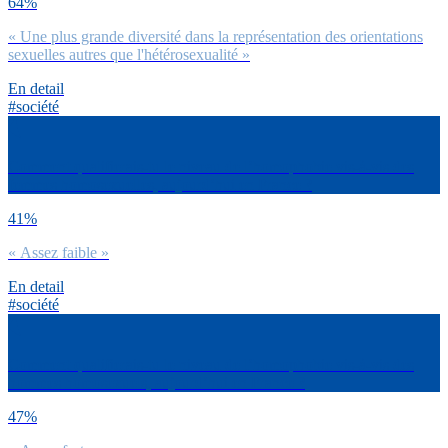
64%
« Une plus grande diversité dans la représentation des orientations
sexuelles autres que l'hétérosexualité »
En detail
#société
Comment qualifierais-tu le niveau de l’homophobie vis-à-vis des
femmes homosexuelles, aujourd’hui en France ?
41%
« Assez faible »
En detail
#société
Comment qualifierais-tu le niveau de l’homophobie vis-à-vis des
hommes homosexuels, aujourd’hui en France ?
47%