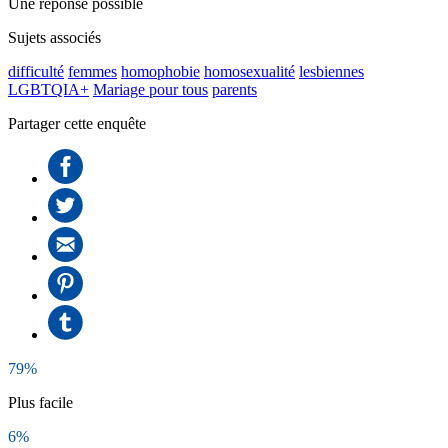
Une réponse possible
Sujets associés
difficulté
femmes
homophobie
homosexualité
lesbiennes
LGBTQIA+
Mariage pour tous
parents
Partager cette enquête
79%
Plus facile
6%