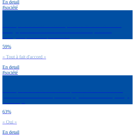
En detail
#société
Est-ce que tu es d’accord avec la phrase suivante concernant le
mariage pour tous ? « Cette loi est une évidence, c’est fou
d’imaginer qu’elle n’a que 10 ans »
59%
« Tout à fait d'accord »
En detail
#société
Est-ce que tu te souviens de l’atmosphère de violence contre les
personnes homosexuelles qui accompagnait la loi Taubira (mariage
pour tous) ?
63%
« Oui »
En detail