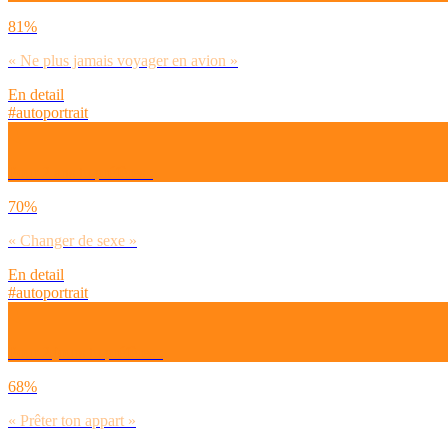
81%
« Ne plus jamais voyager en avion »
En detail
#autoportrait
Pour 2 ans tu préfères :
70%
« Changer de sexe »
En detail
#autoportrait
Pour 2 jours tu préfères :
68%
« Prêter ton appart »