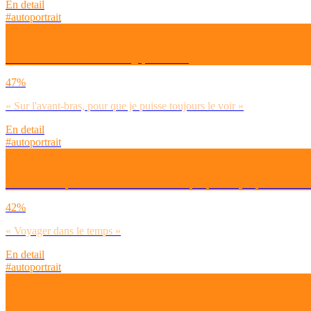
En detail
#autoportrait
Si tu devais te faire un tatouage, ce serait :
47%
« Sur l'avant-bras, pour que je puisse toujours le voir »
En detail
#autoportrait
La science te permet d’avoir accès à un super pouvoir, lequel choisis-t
42%
« Voyager dans le temps »
En detail
#autoportrait
Si tu pouvais changer une chose concernant ta vie en ce moment :