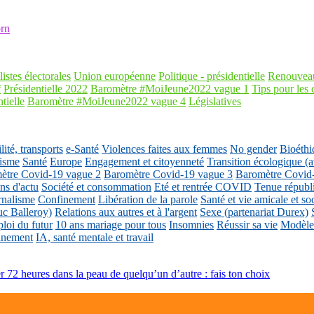
rn
listes électorales
Union européenne
Politique - présidentielle
Renouveau
f
Présidentielle 2022
Baromètre #MoiJeune2022 vague 1
Tips pour les 
tielle
Baromètre #MoiJeune2022 vague 4
Législatives
ité, transports
e-Santé
Violences faites aux femmes
No gender
Bioéthi
isme
Santé
Europe
Engagement et citoyenneté
Transition écologique
ètre Covid-19 vague 2
Baromètre Covid-19 vague 3
Baromètre Covid
ons d'actu
Société et consommation
Eté et rentrée COVID
Tenue républ
rnalisme
Confinement
Libération de la parole
Santé et vie amicale et so
uc Balleroy)
Relations aux autres et à l'argent
Sexe (partenariat Durex)
loi du futur
10 ans mariage pour tous
Insomnies
Réussir sa vie
Modèles
nnement
IA, santé mentale et travail
er 72 heures dans la peau de quelqu’un d’autre : fais ton choix