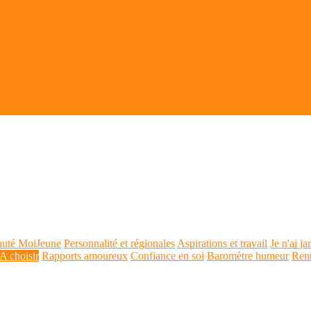
auté MoiJeune
Personnalité et régionales
Aspirations et travail
Je n'ai ja
A choisir
Rapports amoureux
Confiance en soi
Baromètre humeur
Ren