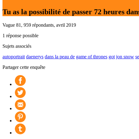
Tu as la possibilité de passer 72 heures dan
Vague 81, 959 répondants, avril 2019
1 réponse possible
Sujets associés
autoportrait
daenerys
dans la peau de
game of thrones
got
jon snow
se
Partager cette enquête