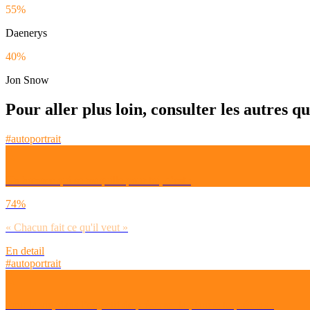
55%
Daenerys
40%
Jon Snow
Pour aller plus loin, consulter les autres q
#autoportrait
Un homme qui se maquille pour toi, c’est :
74%
« Chacun fait ce qu'il veut »
En detail
#autoportrait
Pour la vie, dans l’objectif de préserver la planète tu préfères :