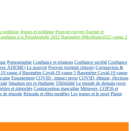
 politique
Jeunes et politique
Pouvoir citoyen
Europe et
candidats à la Présidentielle 2022
Baromètre #MoiJeune2022 vague 2
que
Pornographie
Confiance et relations
Confiance société
Confiance
 (avec ADEME)
Le pouvoir
Pouvoir (portrait chinois)
Coronavirus &
-19 vague 4
Baromètre Covid-19 vague 5
Baromètre Covid-19 vague
icaine
Engagement
COVID : impact perso
COVID, éthique, élections
ciale
Situation pro et étudiante
Téléréalité
Le monde de demain (avec
Séries et minorités
Contraception masculine
Métavers, COP26 et
 de réussite
Réussite et rôles modèles
Les jeunes et le sport
Plaisir