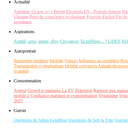
Actualité
Attentats 13 nov. n+1
Brexit
Elections US - Portrait chinois
Ni
Ukraine
Prise de conscience écologique
Pouvoir d'achat
Fin de
mondiaux
Aspirations
Amitié, sexe, genre, rêve
Croyances
Tu préfères... ?
UDES
N
Autoportrait
Baromètre bonheur
Identité
Valeurs
Influence au quotidien
Ren
Transmission et générations
Identité croyances
Attraits du pouv
et amitié
Consommation
Argent
Crowd et marques
La TV
Pokemon
Rapport aux marqu
mobile 2
Confiance marques et consommation
Veganisme
Visi
2025
Guests
Questions de Julien Letailleur
Questions de Seb la Frite
Questi