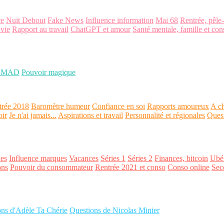
ce
Nuit Debout
Fake News
Influence information
Mai 68
Rentrée, pêle
 vie
Rapport au travail
ChatGPT et amour
Santé mentale, famille et con
OMAD
Pouvoir magique
trée 2018
Baromètre humeur
Confiance en soi
Rapports amoureux
A ch
oir
Je n'ai jamais...
Aspirations et travail
Personnalité et régionales
Ques
es
Influence marques
Vacances
Séries 1
Séries 2
Finances, bitcoin
Ubér
ons
Pouvoir du consommateur
Rentrée 2021 et conso
Conso online
Sec
ons d'Adèle Ta Chérie
Questions de Nicolas Minier