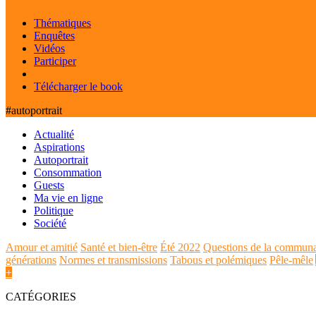
Thématiques
Enquêtes
Vidéos
Participer
Télécharger le book
#autoportrait
Actualité
Aspirations
Autoportrait
Consommation
Guests
Ma vie en ligne
Politique
Société
Amour et amitié
Santé et bien-être
Été 2022
Questions de la commun
générations
Normes et transmissions
Tabous et polémiques
Pêle-mêle
+
CATÉGORIES