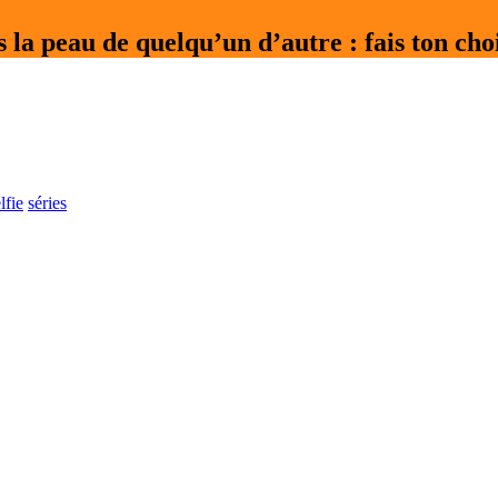
s la peau de quelqu’un d’autre : fais ton cho
lfie
séries