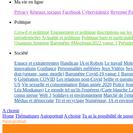
Ma vie en ligne
Privacy
Réseaux sociaux
Facebook
Cyberviolence
Revenge Po
Politique
Crowd et politique
Engagement et politique
Inscriptions sur les 
présidentielles
Actualité et politique
Politique baro et participati
Quantum Jumping
Baromètre #MoiJeune2022 vague 3
Présiden
Société
Espace et extraterrestres
Handicap
IA et Robots
Le travail
Mobil
innovations
Confiance
Personnalités préférées
Jeux Vidéos
Sex
don (organe, sang, moelle)
Baromètre Covid-19 vague 1
Barom
6
Génération COVID
Les relations post-Covid
Selfie et questi
US
Vie sexuelle et consommation
Bilan année 2020
Police
Jou
Léa Moukanas)
Le monde tel qu'ils l'espèrent (Carte blanche L
conso presse
Web 3
Solidays et environnement
Marché de l'emp
Médias et démocratie
Tri et recyclage
Numérique, IA et enviro
A choisir
Home
Thématiques
Autoportrait
A choisir
Tu as la possibilité de pass
#autoportrait