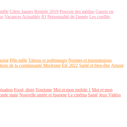
-mêle
Gilets Jaunes
Rentrée 2019
Pouvoir des médias
Guerre en
so
Vacances
Actualités
JO
Personnalité de l'année
Les conflits
oisir
Pêle-mêle
Tabous et polémiques
Normes et transmissions
tions de la communauté MoiJeune
Été 2022
Santé et bien-être
Amour
isation
Food, distri
Tourisme
Moi et mon mobile 1
Moi et mon
onde main
Nouvelle année et épargne
Le cinéma
Santé
Jeux Vidéos