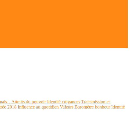
mais...
Attraits du pouvoir
Identité croyances
Transmission et
trée 2018
Influence au quotidien
Valeurs
Baromètre bonheur
Identité