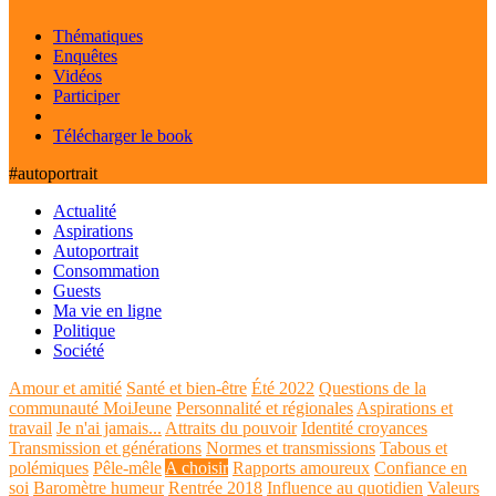
Thématiques
Enquêtes
Vidéos
Participer
Télécharger le book
#autoportrait
Actualité
Aspirations
Autoportrait
Consommation
Guests
Ma vie en ligne
Politique
Société
Amour et amitié
Santé et bien-être
Été 2022
Questions de la
communauté MoiJeune
Personnalité et régionales
Aspirations et
travail
Je n'ai jamais...
Attraits du pouvoir
Identité croyances
Transmission et générations
Normes et transmissions
Tabous et
polémiques
Pêle-mêle
A choisir
Rapports amoureux
Confiance en
soi
Baromètre humeur
Rentrée 2018
Influence au quotidien
Valeurs