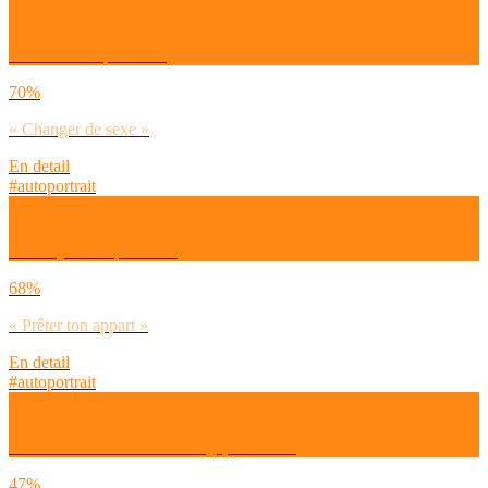
Pour 2 ans tu préfères :
70%
« Changer de sexe »
En detail
#autoportrait
Pour 2 jours tu préfères :
68%
« Prêter ton appart »
En detail
#autoportrait
Si tu devais te faire un tatouage, ce serait :
47%