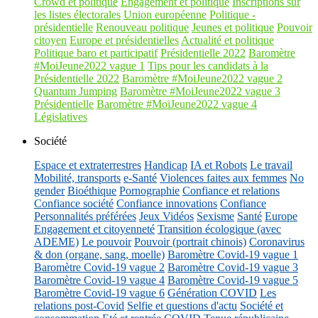
Crowd et politique
Engagement et politique
Inscriptions sur
les listes électorales
Union européenne
Politique -
présidentielle
Renouveau politique
Jeunes et politique
Pouvoir
citoyen
Europe et présidentielles
Actualité et politique
Politique baro et participatif
Présidentielle 2022
Baromètre
#MoiJeune2022 vague 1
Tips pour les candidats à la
Présidentielle 2022
Baromètre #MoiJeune2022 vague 2
Quantum Jumping
Baromètre #MoiJeune2022 vague 3
Présidentielle
Baromètre #MoiJeune2022 vague 4
Législatives
Société
Espace et extraterrestres
Handicap
IA et Robots
Le travail
Mobilité, transports
e-Santé
Violences faites aux femmes
No
gender
Bioéthique
Pornographie
Confiance et relations
Confiance société
Confiance innovations
Confiance
Personnalités préférées
Jeux Vidéos
Sexisme
Santé
Europe
Engagement et citoyenneté
Transition écologique (avec
ADEME)
Le pouvoir
Pouvoir (portrait chinois)
Coronavirus
& don (organe, sang, moelle)
Baromètre Covid-19 vague 1
Baromètre Covid-19 vague 2
Baromètre Covid-19 vague 3
Baromètre Covid-19 vague 4
Baromètre Covid-19 vague 5
Baromètre Covid-19 vague 6
Génération COVID
Les
relations post-Covid
Selfie et questions d'actu
Société et