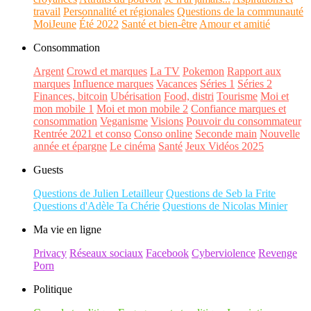
travail
Personnalité et régionales
Questions de la communauté
MoiJeune
Été 2022
Santé et bien-être
Amour et amitié
Consommation
Argent
Crowd et marques
La TV
Pokemon
Rapport aux
marques
Influence marques
Vacances
Séries 1
Séries 2
Finances, bitcoin
Ubérisation
Food, distri
Tourisme
Moi et
mon mobile 1
Moi et mon mobile 2
Confiance marques et
consommation
Veganisme
Visions
Pouvoir du consommateur
Rentrée 2021 et conso
Conso online
Seconde main
Nouvelle
année et épargne
Le cinéma
Santé
Jeux Vidéos 2025
Guests
Questions de Julien Letailleur
Questions de Seb la Frite
Questions d'Adèle Ta Chérie
Questions de Nicolas Minier
Ma vie en ligne
Privacy
Réseaux sociaux
Facebook
Cyberviolence
Revenge
Porn
Politique