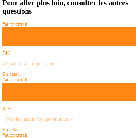
Pour aller plus loin, consulter les autres
questions
#autoportrait
Un homme qui se maquille pour toi, c’est :
74%
« Chacun fait ce qu'il veut »
En detail
#autoportrait
Pour la vie, dans l’objectif de préserver la planète tu préfères :
81%
« Ne plus jamais voyager en avion »
En detail
#autoportrait