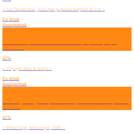
« Sur l'avant-bras, pour que je puisse toujours le voir »
En detail
#autoportrait
La science te permet d’avoir accès à un super pouvoir, lequel
choisis-tu ?
42%
« Voyager dans le temps »
En detail
#autoportrait
On t’oblige à ne garder qu’une seule appli dans ton mobile, the last
one sera :
41%
« Whats'App, Messenger, SMS »