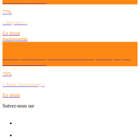
d’autre : fais ton choix
77%
« Beyonce »
En detail
#autoportrait
Tu as la possibilité de passer 72 heures dans la peau de quelqu’un
d’autre : fais ton choix
76%
« Mark Zuckerberg »
En detail
Suivez-nous sur