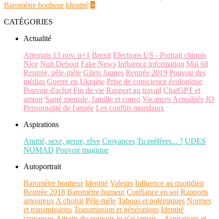
Baromètre bonheur
Identité
+
CATÉGORIES
Actualité
Attentats 13 nov. n+1
Brexit
Elections US - Portrait chinois
Nice
Nuit Debout
Fake News
Influence information
Mai 68
Rentrée, pêle-mêle
Gilets Jaunes
Rentrée 2019
Pouvoir des
médias
Guerre en Ukraine
Prise de conscience écologique
Pouvoir d'achat
Fin de vie
Rapport au travail
ChatGPT et
amour
Santé mentale, famille et conso
Vacances
Actualités
JO
Personnalité de l'année
Les conflits mondiaux
Aspirations
Amitié, sexe, genre, rêve
Croyances
Tu préfères... ?
UDES
NOMAD
Pouvoir magique
Autoportrait
Baromètre bonheur
Identité
Valeurs
Influence au quotidien
Rentrée 2018
Baromètre humeur
Confiance en soi
Rapports
amoureux
A choisir
Pêle-mêle
Tabous et polémiques
Normes
et transmissions
Transmission et générations
Identité
croyances
Attraits du pouvoir
Je n'ai jamais...
Aspirations et