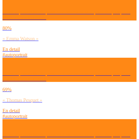
Tu as la possibilité de passer 72 heures dans la peau de quelqu’un
d’autre : fais ton choix
80%
« Emma Watson »
En detail
#autoportrait
Tu as la possibilité de passer 72 heures dans la peau de quelqu’un
d’autre : fais ton choix
69%
« Thomas Pesquet »
En detail
#autoportrait
Tu as la possibilité de passer 72 heures dans la peau de quelqu’un