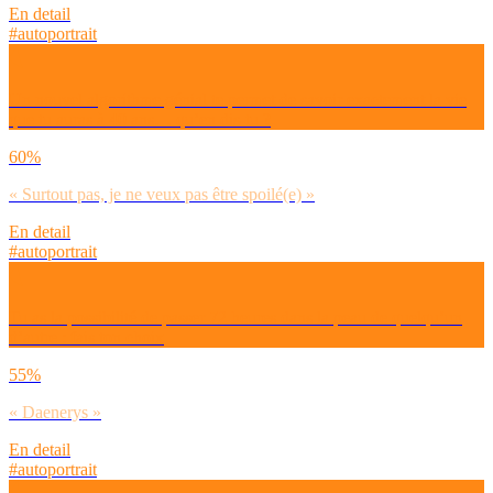
En detail
#autoportrait
Un nouvel algorithme génial te permet de savoir exactement la vie
que tu auras à 40 ans… qu’en dis-tu ?
60%
« Surtout pas, je ne veux pas être spoilé(e) »
En detail
#autoportrait
Tu as la possibilité de passer 72 heures dans la peau de quelqu’un
d’autre : fais ton choix
55%
« Daenerys »
En detail
#autoportrait