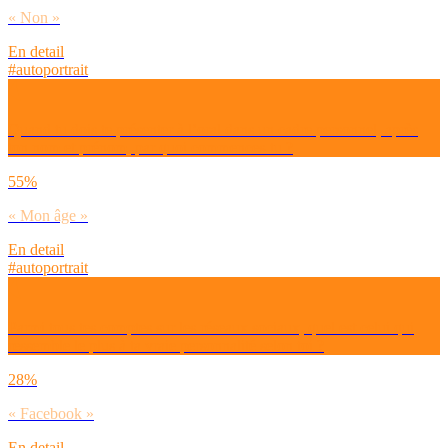
« Non »
En detail
#autoportrait
Quand tu dois te présenter à l’oral dans un cadre personnel, après
ton nom et prénom, par quoi commences-tu ?
55%
« Mon âge »
En detail
#autoportrait
Parmi tous tes comptes sur les réseaux sociaux, quel est celui qui
ressemble le plus à ta vraie personnalité selon toi ?
28%
« Facebook »
En detail