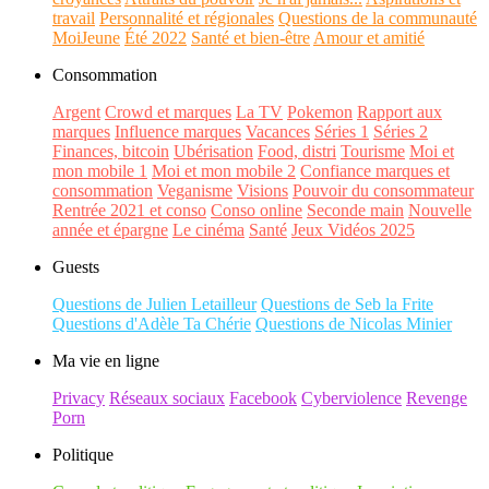
travail
Personnalité et régionales
Questions de la communauté
MoiJeune
Été 2022
Santé et bien-être
Amour et amitié
Consommation
Argent
Crowd et marques
La TV
Pokemon
Rapport aux
marques
Influence marques
Vacances
Séries 1
Séries 2
Finances, bitcoin
Ubérisation
Food, distri
Tourisme
Moi et
mon mobile 1
Moi et mon mobile 2
Confiance marques et
consommation
Veganisme
Visions
Pouvoir du consommateur
Rentrée 2021 et conso
Conso online
Seconde main
Nouvelle
année et épargne
Le cinéma
Santé
Jeux Vidéos 2025
Guests
Questions de Julien Letailleur
Questions de Seb la Frite
Questions d'Adèle Ta Chérie
Questions de Nicolas Minier
Ma vie en ligne
Privacy
Réseaux sociaux
Facebook
Cyberviolence
Revenge
Porn
Politique