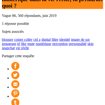
quoi ?
Vague 86, 560 répondants, juin 2019
1 réponse possible
Sujets associés
bloquer
copier coller
ctrl z
digital
filtre
identité
image de soi
instagram
irl
like
mute
numérique
perception
personnalité
skip
snapchat
vie réelle
Partager cette enquête