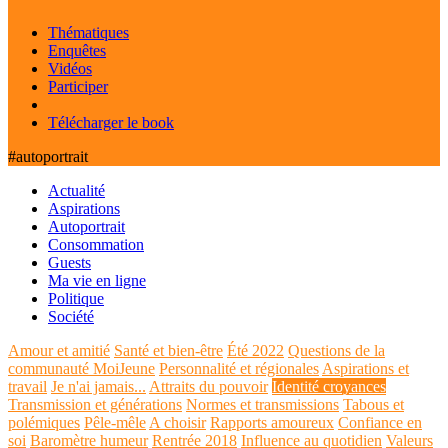
Thématiques
Enquêtes
Vidéos
Participer
Télécharger le book
#autoportrait
Actualité
Aspirations
Autoportrait
Consommation
Guests
Ma vie en ligne
Politique
Société
Amour et amitié
Santé et bien-être
Été 2022
Questions de la
communauté MoiJeune
Personnalité et régionales
Aspirations et
travail
Je n'ai jamais...
Attraits du pouvoir
Identité croyances
Transmission et générations
Normes et transmissions
Tabous et
polémiques
Pêle-mêle
A choisir
Rapports amoureux
Confiance en
soi
Baromètre humeur
Rentrée 2018
Influence au quotidien
Valeurs