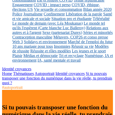
consommation
Eté et rentrée COVID
Tenue républicaine
Engagement
COVID : impact perso
COVID, éthique,
élections US
Vie sexuelle et consommation
Bilan année 2020
Police
Journalisme
Confinement
Libération de la parole
Santé
et vie amicale et sociale
Situation pro et étudiante
Téléréalité
Le monde de demain (avec Léa Moukanas)
Le monde tel
qu'ils l'espèrent (Carte blanche Luc Balleroy)
Relations aux
autres et à l'argent
Sexe (partenariat Durex)
Séries et minorités
Contraception masculine
Métavers, COP26 et conso presse
Web 3
Solidays et environnement
Marché de l'emploi du futur
10 ans mariage pour tous
Insomnies
Réussir sa vie
Modèles
de réussite
Réussite et rôles modèles
Les jeunes et le sport
Plaisir
Médias et démocratie
Tri et recyclage
Numérique, IA et
environnement
IA, santé mentale et travail
Identité croyances
Home
Thématiques
Autoportrait
Identité croyances
Si tu pouvais
transposer une fonction du numérique dans la vie réelle, tu prendrais
quoi ?
#autoportrait
Si tu pouvais transposer une fonction du
numérique dans la vie réelle, tu prendrais