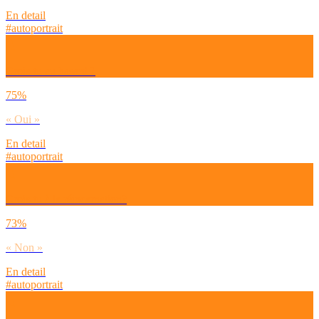
En detail
#autoportrait
Crois-tu au hasard ?
75%
« Oui »
En detail
#autoportrait
Crois-tu à la réincarnation?
73%
« Non »
En detail
#autoportrait