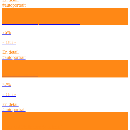
#autoportrait
Crois-tu à l’amour qui dure toute une vie ?
76%
« Oui »
En detail
#autoportrait
Crois-tu au karma ?
52%
« Oui »
En detail
#autoportrait
Crois-tu à l’influence de la lune ?