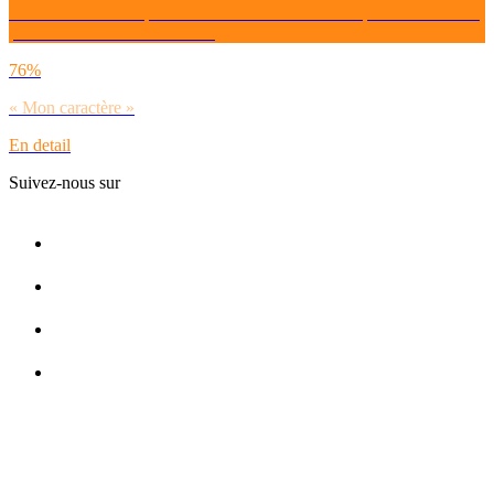
Si tu devais choisir parmi cette liste les 4 éléments qui définissent en
priorité ton identité selon toi ?
76%
« Mon caractère »
En detail
Suivez-nous sur