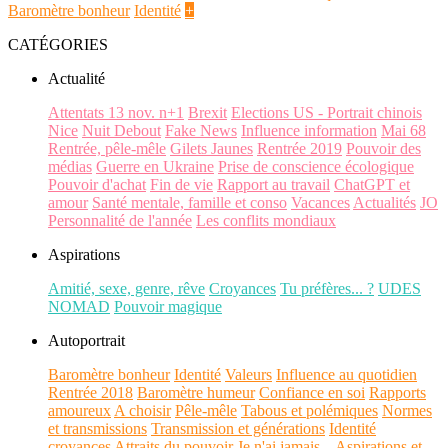
Baromètre bonheur
Identité
+
CATÉGORIES
Actualité
Attentats 13 nov. n+1
Brexit
Elections US - Portrait chinois
Nice
Nuit Debout
Fake News
Influence information
Mai 68
Rentrée, pêle-mêle
Gilets Jaunes
Rentrée 2019
Pouvoir des
médias
Guerre en Ukraine
Prise de conscience écologique
Pouvoir d'achat
Fin de vie
Rapport au travail
ChatGPT et
amour
Santé mentale, famille et conso
Vacances
Actualités
JO
Personnalité de l'année
Les conflits mondiaux
Aspirations
Amitié, sexe, genre, rêve
Croyances
Tu préfères... ?
UDES
NOMAD
Pouvoir magique
Autoportrait
Baromètre bonheur
Identité
Valeurs
Influence au quotidien
Rentrée 2018
Baromètre humeur
Confiance en soi
Rapports
amoureux
A choisir
Pêle-mêle
Tabous et polémiques
Normes
et transmissions
Transmission et générations
Identité
croyances
Attraits du pouvoir
Je n'ai jamais...
Aspirations et