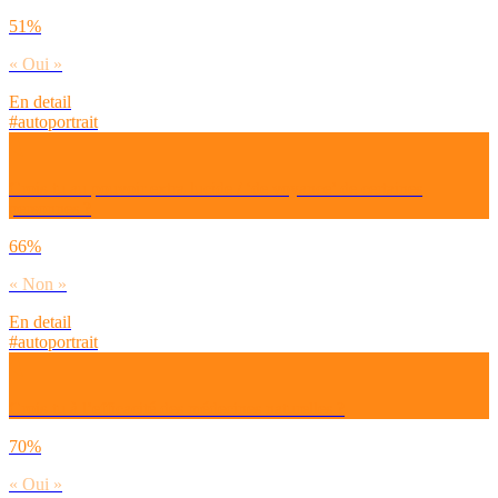
51%
« Oui »
En detail
#autoportrait
Crois-tu au pouvoir extra-lucide / ‘de voyance’ de certaines
personnes ?
66%
« Non »
En detail
#autoportrait
Crois-tu à l’efficacité des médecines naturelles ?
70%
« Oui »