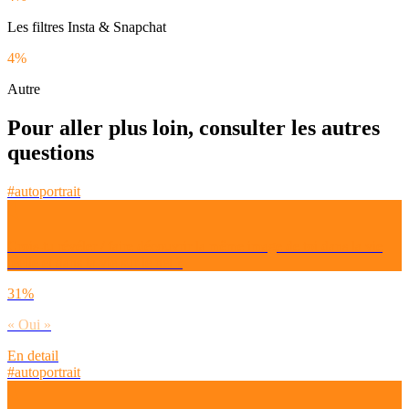
Les filtres Insta & Snapchat
4%
Autre
Pour aller plus loin, consulter les autres
questions
#autoportrait
Crois-tu révéler / faire découvrir la même image de toi dans la vie
réelle et dans ta vie sur le net ?
31%
« Oui »
En detail
#autoportrait