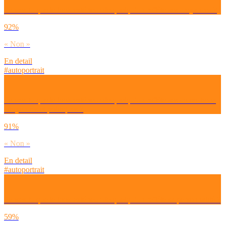
Penses-tu que le look extérieur de quelqu’un reflète ses croyances ?
92%
« Non »
En detail
#autoportrait
Penses-tu que le look extérieur de quelqu’un reflète ses convictions
citoyennes et politiques ?
91%
« Non »
En detail
#autoportrait
Penses-tu que le look extérieur de quelqu’un reflète sa personnalité ?
59%