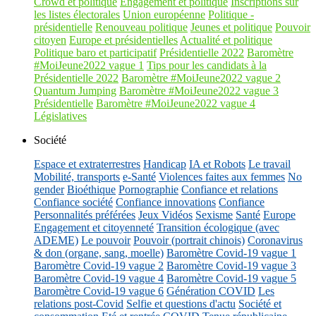
Crowd et politique
Engagement et politique
Inscriptions sur
les listes électorales
Union européenne
Politique -
présidentielle
Renouveau politique
Jeunes et politique
Pouvoir
citoyen
Europe et présidentielles
Actualité et politique
Politique baro et participatif
Présidentielle 2022
Baromètre
#MoiJeune2022 vague 1
Tips pour les candidats à la
Présidentielle 2022
Baromètre #MoiJeune2022 vague 2
Quantum Jumping
Baromètre #MoiJeune2022 vague 3
Présidentielle
Baromètre #MoiJeune2022 vague 4
Législatives
Société
Espace et extraterrestres
Handicap
IA et Robots
Le travail
Mobilité, transports
e-Santé
Violences faites aux femmes
No
gender
Bioéthique
Pornographie
Confiance et relations
Confiance société
Confiance innovations
Confiance
Personnalités préférées
Jeux Vidéos
Sexisme
Santé
Europe
Engagement et citoyenneté
Transition écologique (avec
ADEME)
Le pouvoir
Pouvoir (portrait chinois)
Coronavirus
& don (organe, sang, moelle)
Baromètre Covid-19 vague 1
Baromètre Covid-19 vague 2
Baromètre Covid-19 vague 3
Baromètre Covid-19 vague 4
Baromètre Covid-19 vague 5
Baromètre Covid-19 vague 6
Génération COVID
Les
relations post-Covid
Selfie et questions d'actu
Société et