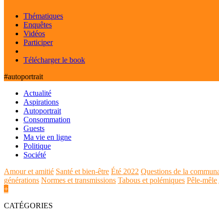
Thématiques
Enquêtes
Vidéos
Participer
Télécharger le book
#autoportrait
Actualité
Aspirations
Autoportrait
Consommation
Guests
Ma vie en ligne
Politique
Société
Amour et amitié
Santé et bien-être
Été 2022
Questions de la commun
générations
Normes et transmissions
Tabous et polémiques
Pêle-mêle
+
CATÉGORIES