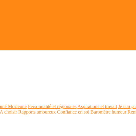
auté MoiJeune
Personnalité et régionales
Aspirations et travail
Je n'ai ja
A choisir
Rapports amoureux
Confiance en soi
Baromètre humeur
Ren