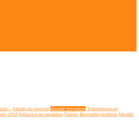
mais...
Attraits du pouvoir
Identité croyances
Transmission et
trée 2018
Influence au quotidien
Valeurs
Baromètre bonheur
Identité