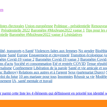
rn
listes électorales
Union européenne
Politique - présidentielle
Renouveau
f
Présidentielle 2022
Baromètre #MoiJeune2022 vague 1
Tips pour les 
tielle
Baromètre #MoiJeune2022 vague 4
Législatives
ité, transports
e-Santé
Violences faites aux femmes
No gender
Bioéthi
isme
Santé
Europe
Engagement et citoyenneté
Transition écologique
ètre Covid-19 vague 2
Baromètre Covid-19 vague 3
Baromètre Covid
ons d'actu
Société et consommation
Eté et rentrée COVID
Tenue républ
rnalisme
Confinement
Libération de la parole
Santé et vie amicale et so
uc Balleroy)
Relations aux autres et à l'argent
Sexe (partenariat Durex)
loi du futur
10 ans mariage pour tous
Insomnies
Réussir sa vie
Modèles
nnement
IA, santé mentale et travail
r parmi cette liste les 4 éléments qui définissent en priorité ton identité s