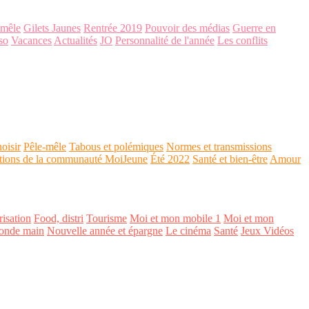
-mêle
Gilets Jaunes
Rentrée 2019
Pouvoir des médias
Guerre en
so
Vacances
Actualités
JO
Personnalité de l'année
Les conflits
oisir
Pêle-mêle
Tabous et polémiques
Normes et transmissions
tions de la communauté MoiJeune
Été 2022
Santé et bien-être
Amour
isation
Food, distri
Tourisme
Moi et mon mobile 1
Moi et mon
onde main
Nouvelle année et épargne
Le cinéma
Santé
Jeux Vidéos