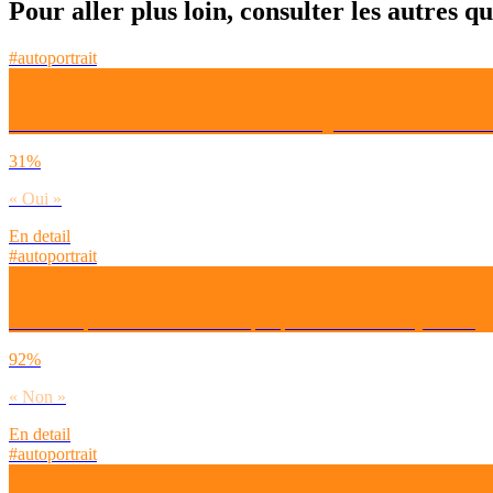
Pour aller plus loin, consulter les autres q
#autoportrait
Crois-tu révéler / faire découvrir la même image de toi dans la vie réell
31%
« Oui »
En detail
#autoportrait
Penses-tu que le look extérieur de quelqu’un reflète ses croyances ?
92%
« Non »
En detail
#autoportrait