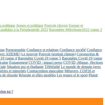
 politique
Jeunes et politique
Pouvoir citoyen
Europe et
candidats à la Présidentielle 2022
Baromètre #MoiJeune2022 vague 2
que
Pornographie
Confiance et relations
Confiance société
Confiance
 (avec ADEME)
Le pouvoir
Pouvoir (portrait chinois)
Coronavirus &
-19 vague 4
Baromètre Covid-19 vague 5
Baromètre Covid-19 vague
icaine
Engagement
COVID : impact perso
COVID, éthique, élections
ciale
Situation pro et étudiante
Téléréalité
Le monde de demain (avec
Séries et minorités
Contraception masculine
Métavers, COP26 et
 de réussite
Réussite et rôles modèles
Les jeunes et le sport
Plaisir
elon toi ?