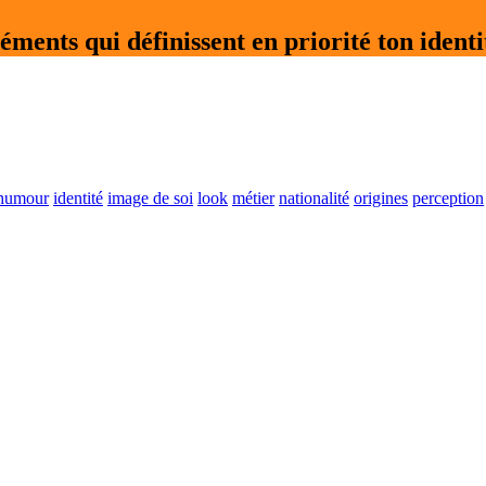
éléments qui définissent en priorité ton identi
humour
identité
image de soi
look
métier
nationalité
origines
perception