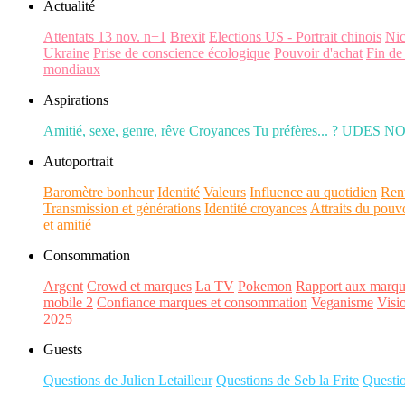
Actualité
Attentats 13 nov. n+1
Brexit
Elections US - Portrait chinois
Ni
Ukraine
Prise de conscience écologique
Pouvoir d'achat
Fin de
mondiaux
Aspirations
Amitié, sexe, genre, rêve
Croyances
Tu préfères... ?
UDES
N
Autoportrait
Baromètre bonheur
Identité
Valeurs
Influence au quotidien
Ren
Transmission et générations
Identité croyances
Attraits du pouv
et amitié
Consommation
Argent
Crowd et marques
La TV
Pokemon
Rapport aux marqu
mobile 2
Confiance marques et consommation
Veganisme
Visi
2025
Guests
Questions de Julien Letailleur
Questions de Seb la Frite
Questi