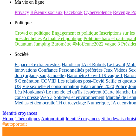
Ma vie en ligne
Privacy
Réseaux sociaux
Facebook
Cyberviolence
Revenge Po
Politique
Crowd et politique
Engagement et politique
Inscriptions sur les 
présidentielles
Actualité et politique
Politique baro et participati
Quantum Jumping
Baromètre #MoiJeune2022 vague 3
Présiden
Société
Espace et extraterrestres
Handicap
IA et Robots
Le travail
Mobil
innovations
Confiance
Personnalités préférées
Jeux Vidéos
Sex
don (organe, sang, moelle)
Baromètre Covid-19 vague 1
Barom
6
Génération COVID
Les relations post-Covid
Selfie et questi
US
Vie sexuelle et consommation
Bilan année 2020
Police
Jou
Léa Moukanas)
Le monde tel qu'ils l'espèrent (Carte blanche L
conso presse
Web 3
Solidays et environnement
Marché de l'emp
Médias et démocratie
Tri et recyclage
Numérique, IA et enviro
Identité croyances
Home
Thématiques
Autoportrait
Identité croyances
Si tu devais choisi
#autoportrait