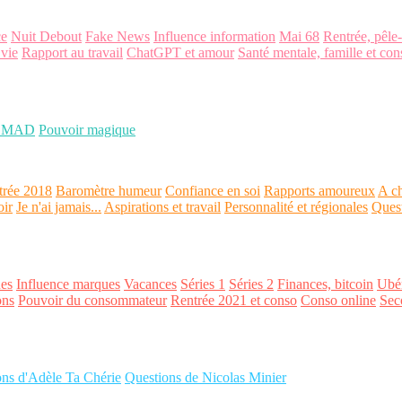
ce
Nuit Debout
Fake News
Influence information
Mai 68
Rentrée, pêle
 vie
Rapport au travail
ChatGPT et amour
Santé mentale, famille et con
OMAD
Pouvoir magique
trée 2018
Baromètre humeur
Confiance en soi
Rapports amoureux
A ch
oir
Je n'ai jamais...
Aspirations et travail
Personnalité et régionales
Ques
es
Influence marques
Vacances
Séries 1
Séries 2
Finances, bitcoin
Ubér
ons
Pouvoir du consommateur
Rentrée 2021 et conso
Conso online
Sec
ons d'Adèle Ta Chérie
Questions de Nicolas Minier