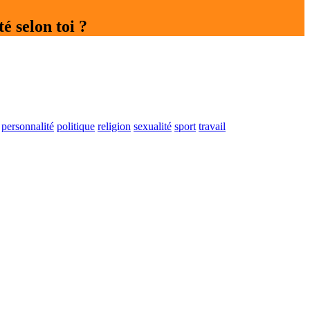
té selon toi ?
personnalité
politique
religion
sexualité
sport
travail